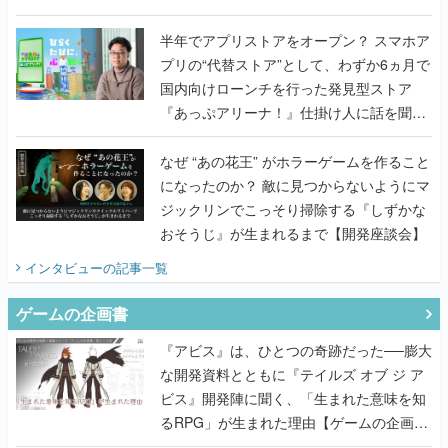
うこだわりをプロデューサーに聞いた
半年でアプリストアをオープン？ スマホア
プリの“代替ストア”として、わずか6ヵ月で
国内向けローンチを行った発見型ストア
『あっぷアリーナ！』仕掛け人に話を聞い
てみた
なぜ “あの花王” がホラーゲームを作ること
になったのか？ 敵に見つからないようにマ
ジックリンでこっそり掃除する『しずかな
おそうじ』が生まれるまで【開発座談会】
インタビュー
の記事一覧
ゲームの企画書
『アビス』は、ひとつの奇跡だった──膨大
な開発資料とともに『テイルズ オブ ジ ア
ビス』開発陣に聞く、「生まれた意味を知
るRPG」が生まれた理由【ゲームの企画
書】