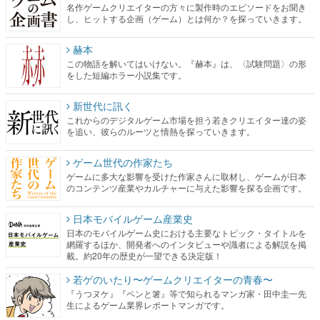
名作ゲームクリエイターの方々に製作時のエピソードをお聞き
し、ヒットする企画（ゲーム）とは何か？を探っていきます。
赫本
この物語を解いてはいけない。『赫本』は、〈試験問題〉の形
をした短編ホラー小説集です。
新世代に訊く
これからのデジタルゲーム市場を担う若きクリエイター達の姿
を追い、彼らのルーツと情熱を探っていきます。
ゲーム世代の作家たち
ゲームに多大な影響を受けた作家さんに取材し、ゲームが日本
のコンテンツ産業やカルチャーに与えた影響を探る企画です。
日本モバイルゲーム産業史
日本のモバイルゲーム史における主要なトピック・タイトルを
網羅するほか、開発者へのインタビューや識者による解説を掲
載。約20年の歴史が一望できる決定版！
若ゲのいたり〜ゲームクリエイターの青春〜
『うつヌケ』『ペンと箸』等で知られるマンガ家・田中圭一先
生によるゲーム業界レポートマンガです。