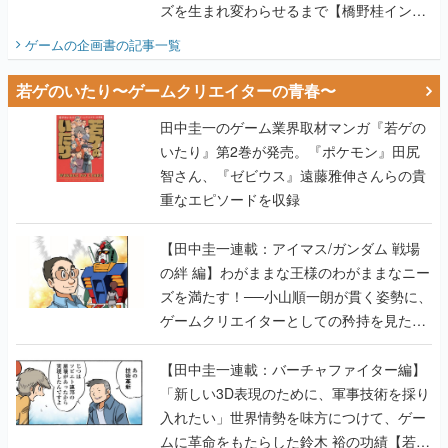
ズを生まれ変わらせるまで【橋野桂インタ
ビュー】
ゲームの企画書
の記事一覧
若ゲのいたり〜ゲームクリエイターの青春〜
田中圭一のゲーム業界取材マンガ『若ゲの
いたり』第2巻が発売。『ポケモン』田尻
智さん、『ゼビウス』遠藤雅伸さんらの貴
重なエピソードを収録
【田中圭一連載：アイマス/ガンダム 戦場
の絆 編】わがままな王様のわがままなニー
ズを満たす！──小山順一朗が貫く姿勢に、
ゲームクリエイターとしての矜持を見た
【若ゲのいたり最終回】
【田中圭一連載：バーチャファイター編】
「新しい3D表現のために、軍事技術を採り
入れたい」世界情勢を味方につけて、ゲー
ムに革命をもたらした鈴木 裕の功績【若ゲ