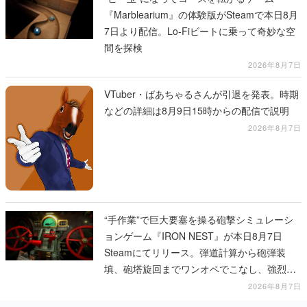
『Marblearium』の体験版がSteamで本日8月
7日より配信。Lo-Fiビートに乗って奇妙な空
間を探検
2026年8月7日
VTuber・ばあちゃるさんが引退を発表。時期
などの詳細は8月9日15時からの配信で説明
2026年8月7日
“手作業”で巨大要塞を操る砲撃シミュレーシ
ョンゲーム『IRON NEST』が本日8月7日
Steamにてリリース。弾道計算から砲弾装
填、砲塔旋回までワンオペでこなし、強烈な
一撃をブチかませるロマンある作品
2026年8月7日