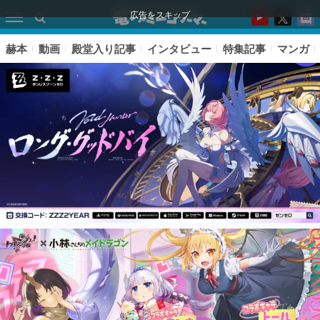
広告をスキップ
赫本
動画
殿堂入り記事
インタビュー
特集記事
マンガ
ピックアップ
電ファミのいま読まれている記事ランキング
アプリセール情報