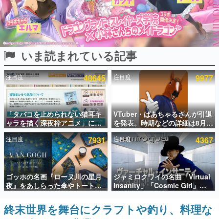
インタビュー
連載・特集一覧
いま読まれている記事
殿堂入り記事
SNS拡散数が数千以上！ ページビュー数万以上！ などな
ど。多くの人々に読まれた、電ファミ渾身の“殿堂入り”記
注目度
40645
注目度
9977
事をまとめました。
ゲームの企画書
名作ゲームクリエイターの方々に製作時のエピソードをお
聞きし、ヒットする企画（ゲーム）とは何か？を探ってい
「タバコを止められない猫耳キ
VTuber・ばあちゃるさんが引退
きます。
ャラを描く深夜枠アニメ」に視
を発表。時期などの詳細は8月9
聴者の一部から批判意見。違法
日15時からの配信で説明
赫本
注目度
7931
注目度
4367
薬物の使用と思しき描写も含め
この物語を解いてはいけない。『赫本』は、〈試験問題〉
て、BPOが議論を交わす
の形をした短編ホラー小説集です。
新世代に訊く
ゴッホの名画『ローヌ川の星月
ジャミロクワイの名曲「Virtual
これからのデジタルゲーム市場を担う若きクリエイター達
夜』をあしらった傘やトートバ
Insanity」「Cosmic Girl」
の姿を追い、彼らのルーツと情熱を探っていきます。
ッグなどが登場。8月7日21時よ
「Canned Heat」公式日本語字
り2日間限定で予約販売
幕付きMVがいきなり公開！
終末世界を舞台にクラフトや釣り、料理な
ゲーム世代の作家たち
「SUMMER SONIC 2026」での
ゲームに多大な影響を受けた作家さんに取材し、ゲームが