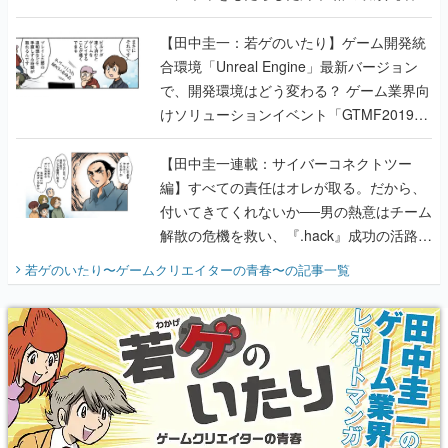
のいたり】
【田中圭一：若ゲのいたり】ゲーム開発統
合環境「Unreal Engine」最新バージョン
で、開発環境はどう変わる？ ゲーム業界向
けソリューションイベント「GTMF2019」
に行って、より理解を深めよう【PR】
【田中圭一連載：サイバーコネクトツー
編】すべての責任はオレが取る。だから、
付いてきてくれないか──男の熱意はチーム
解散の危機を救い、『.hack』成功の活路を
開く。業界の快男児・松山 洋に流れる血は
若ゲのいたり〜ゲームクリエイターの青春〜
の記事一覧
『少年ジャンプ』色だった【若ゲのいた
り】