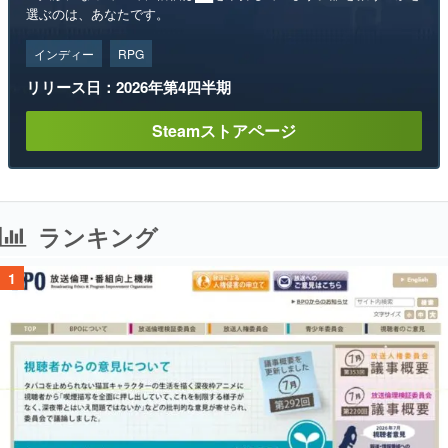
選ぶのは、あなたです。
インディー
RPG
リリース日：2026年第4四半期
Steamストアページ
ランキング
1