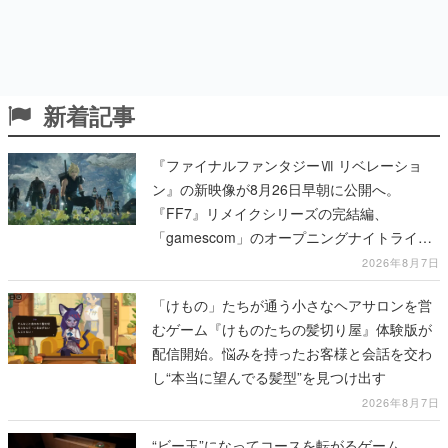
新着記事
『ファイナルファンタジーⅦ リベレーショ
ン』の新映像が8月26日早朝に公開へ。
『FF7』リメイクシリーズの完結編、
「gamescom」のオープニングナイトライブ
にてディレクターの浜口直樹氏が登壇する予
2026年8月7日
定
「けもの」たちが通う小さなヘアサロンを営
むゲーム『けものたちの髪切り屋』体験版が
配信開始。悩みを持ったお客様と会話を交わ
し“本当に望んでる髪型”を見つけ出す
2026年8月7日
“ビー玉”になってコースを転がるゲーム