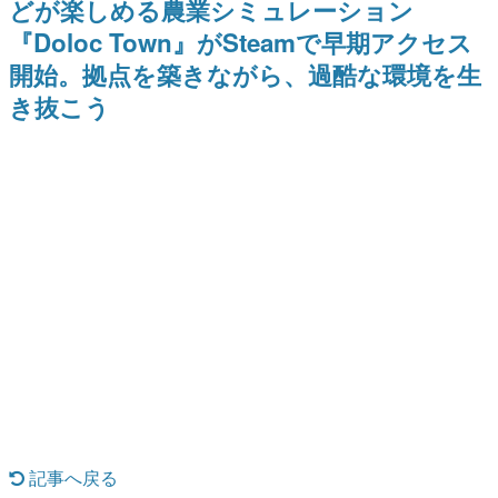
どが楽しめる農業シミュレーション
9年ぶりとなる日本公演を記念し
日本のコンテンツ産業やカルチャーに与えた影響を探る企
て
『Doloc Town』がSteamで早期アクセス
画です。
開始。拠点を築きながら、過酷な環境を生
日本モバイルゲーム産業史
日本のモバイルゲーム史における主要なトピック・タイト
き抜こう
ルを網羅するほか、開発者へのインタビューや識者による
解説を掲載。約20年の歴史が一望できる決定版！
若ゲのいたり〜ゲームクリエイターの青春〜
『うつヌケ』『ペンと箸』等で知られるマンガ家・田中圭
一先生によるゲーム業界レポートマンガです。
なんでゲームは面白い？
ゲーム開発者・hamatsu氏がゲームの魅力を画面や操作の
具体的な形から解き明かしていく、硬派で骨太な評論連載
です。
ゲームが変えた日本語
「経験値」「裏技」「ラスボス」… ゲームにまつわる言葉
の起源や用法の変遷を、コンピューター文化史研究家・タ
イニーP氏が徹底調査。
カテゴリ
記事へ戻る
特集記事