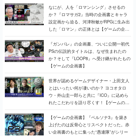
なにが、人を「ロマンシング」させるの
か？『ロマサガ2』当時の企画書とキャラ
設定画から迫る、河津秋敏がRPGに生み出
した「ロマン」の正体とは【ゲームの企画
書】
『ガンパレ』の企画書、ついに公開━初代
PSの伝説的タイトルは、なぜ生まれたの
か？そして『LOOP8』へ受け継がれたもの
【ゲームの企画書】
世界が認めるゲームデザイナー・上田文人
とはいったい何が凄いのか？ ヨコオタロ
ウ・外山圭一郎らと共に『ICO』に込めら
れたこだわりを語り尽くす！【ゲームの企
画書】
【ゲームの企画書】『ペルソナ3』を築き
上げたのは反骨心とリスペクトだった。赤
い企画書のもとに集った“愚連隊”がシリー