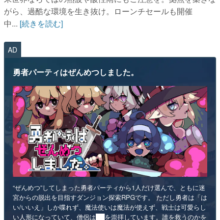
がら、過酷な環境を生き抜け。ローンチセールも開催
中...
[続きを読む]
AD
勇者パーティはぜんめつしました。
“ぜんめつ”してしまった勇者パーティから1人だけ選んで、ともに迷
宮からの脱出を目指すダンジョン探索RPGです。 ただし勇者は「は
い/いいえ」しか喋れず、魔法使いは魔法が使えず、戦士は可愛らし
い人形になっていて、僧侶は██を崇拝しています。誰を救うのかを