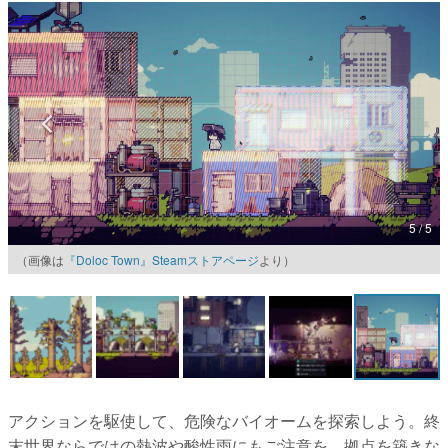
マンガ
女性向け
アプリレビュー
その他
電ファミニコゲーマーとは？
5 / 5
運営：株式会社マレ
（画像は
『Doloc Town』Steamストアページ
より）
アクションを駆使して、危険なバイオームを探索しよう。終
末世界ならではの熱波や酸性雨にもご注意を。拠点を築きな