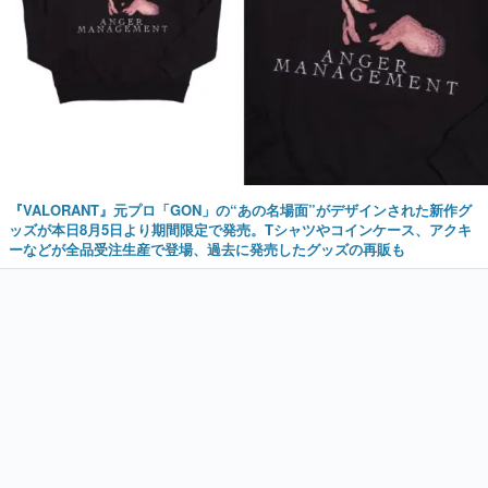
『VALORANT』元プロ「GON」の“あの名場面”がデザインされた新作グ
ッズが本日8月5日より期間限定で発売。Tシャツやコインケース、アクキ
ーなどが全品受注生産で登場、過去に発売したグッズの再販も