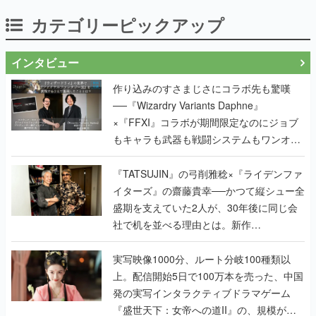
カテゴリーピックアップ
インタビュー
作り込みのすさまじさにコラボ先も驚嘆
──『Wizardry Variants Daphne』
×『FFXI』コラボが期間限定なのにジョブ
もキャラも武器も戦闘システムもワンオフ
で作り込まれた理由を両ディレクターに聞
く
『TATSUJIN』の弓削雅稔×『ライデンファ
イターズ』の齋藤貴幸──かつて縦シュー全
盛期を支えていた2人が、30年後に同じ会
社で机を並べる理由とは。新作
『TATSUJIN EXTREME』で初タッグを組
んだレジェンド2人に訊く開発秘話
実写映像1000分、ルート分岐100種類以
上。配信開始5日で100万本を売った、中国
発の実写インタラクティブドラマゲーム
『盛世天下：女帝への道II』の、規模が違