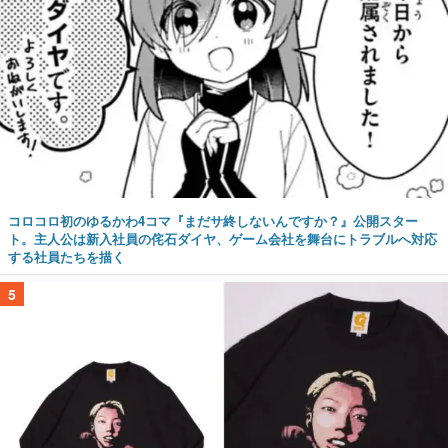
コロコロ初のゆるかわ4コマ『まだサ終しないんですか？』公開スター
ト。主人公は新入社員の侘石ダイヤ、ゲーム会社を舞台にトラブルへ対応
する社員たちを描く
5