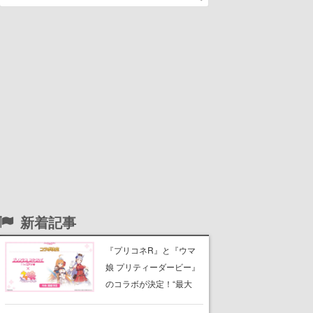
新着記事
『プリコネR』と『ウマ
娘 プリティーダービー』
のコラボが決定！“最大
170連無料”の8.5周年キャ