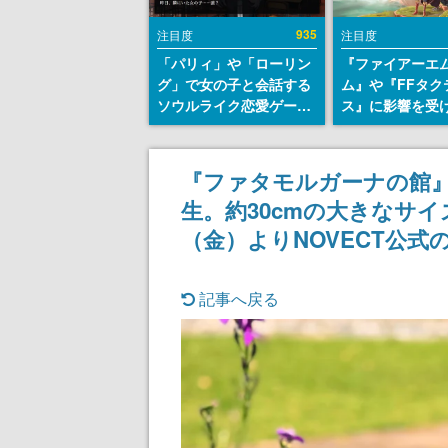
935
注目度
注目度
「パリィ」や「ローリン
『ファイアーエ
グ」で女の子と会話する
ム』や『FFタク
ソウルライク恋愛ゲーム
ス』に影響を受
『小早川さんはソウルラ
戦略RPG『Beat
イク』無料公開。返事に
Path』2027年
失敗すると「YOU
へ。PC（Stea
『ファタモルガーナの館
DIED」
PS5、Xbox、Sw
生。約30cmの大きなサイ
けにリリース予
（金）よりNOVECT公式
記事へ戻る