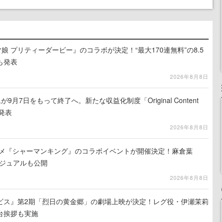
娘 プリティーダービー』のコラボが決定！“最大170連無料”の8.5
も発表
2026年8月8日
月7日をもって終了へ。新たな収益化制度「Original Content
を発表
2026年8月8日
ニメ『シャーマンキング』のコラボイベントが開催決定！麻倉葉
ビジュアルも公開
2026年8月8日
ビス』第2期「烈日の黄金郷」の劇場上映が決定！レグ役・伊瀬茉莉
台挨拶も実施