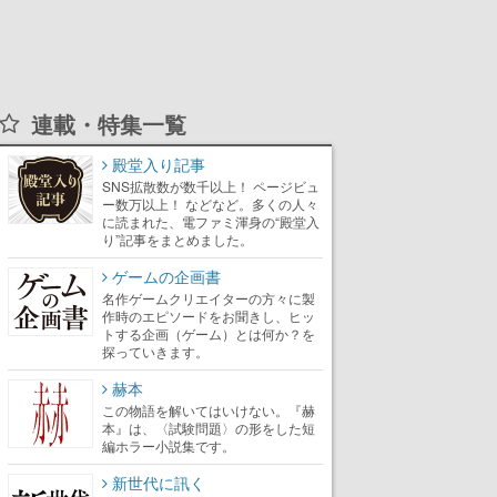
連載・特集一覧
殿堂入り記事
SNS拡散数が数千以上！ ページビュ
ー数万以上！ などなど。多くの人々
に読まれた、電ファミ渾身の“殿堂入
り”記事をまとめました。
ゲームの企画書
名作ゲームクリエイターの方々に製
作時のエピソードをお聞きし、ヒッ
トする企画（ゲーム）とは何か？を
探っていきます。
赫本
この物語を解いてはいけない。『赫
本』は、〈試験問題〉の形をした短
編ホラー小説集です。
新世代に訊く