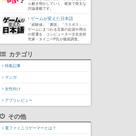
ら解き明かしていく、硬派で骨太な
評論連載です。
ゲームが変えた日本語
「経験値」「裏技」「ラスボス」…
ゲームにまつわる言葉の起源や用法
の変遷を、コンピューター文化史研
究家・タイニーP氏が徹底調査。
カテゴリ
特集記事
マンガ
女性向け
アプリレビュー
その他
電ファミニコゲーマーとは？