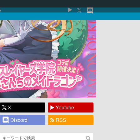
5
X
Youtube
Discord
RSS