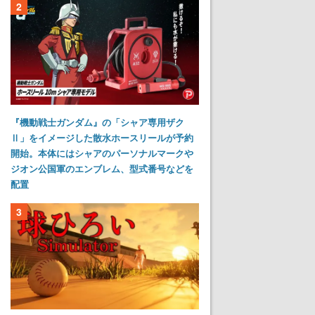
2
『機動戦士ガンダム』の「シャア専用ザク
Ⅱ」をイメージした散水ホースリールが予約
開始。本体にはシャアのパーソナルマークや
ジオン公国軍のエンブレム、型式番号などを
配置
3