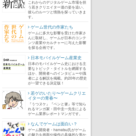
これからのデジタルゲーム市場を担
う若きクリエイター達の姿を追い、
彼らのルーツと情熱を探っていきま
す。
ゲーム世代の作家たち
ゲームに多大な影響を受けた作家さ
んに取材し、ゲームが日本のコンテ
ンツ産業やカルチャーに与えた影響
を探る企画です。
日本モバイルゲーム産業史
日本のモバイルゲーム史における主
要なトピック・タイトルを網羅する
ほか、開発者へのインタビューや識
者による解説を掲載。約20年の歴史
が一望できる決定版！
若ゲのいたり〜ゲームクリエ
イターの青春〜
『うつヌケ』『ペンと箸』等で知ら
れるマンガ家・田中圭一先生による
ゲーム業界レポートマンガです。
なんでゲームは面白い？
ゲーム開発者・hamatsu氏がゲーム
の魅力を画面や操作の具体的な形か