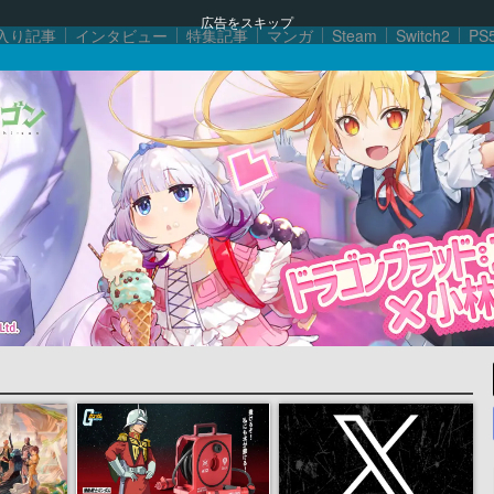
広告をスキップ
入り記事
インタビュー
特集記事
マンガ
Steam
Switch2
PS