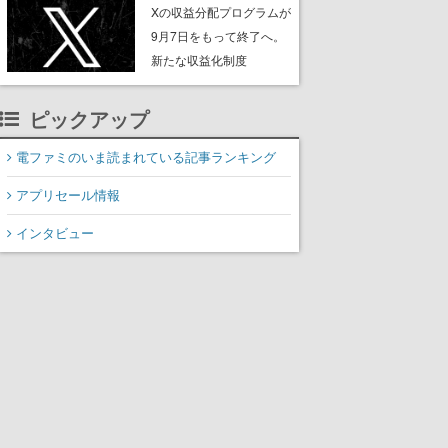
ンペーンなども発表
Xの収益分配プログラムが
9月7日をもって終了へ。
新たな収益化制度
「Original Content
Rewards Program」を発
ピックアップ
表
電ファミのいま読まれている記事ランキング
アプリセール情報
インタビュー