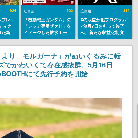
924
902
814
注目度
注目度
ムブレ
『機動戦士ガンダム』の
Xの収益分配プログラム
ティク
「シャア専用ザクⅡ」を
が9月7日をもって終了
けた新作
イメージした散水ホース
へ。新たな収益化制度
en
リールが予約開始。本体
「Original Content
に発売
にはシャアのパーソナル
Rewards Program」を
m）、
マークやジオン公国軍の
発表
』より「モルガーナ」がぬいぐるみに転
itch向
エンブレム、型式番号な
ズでかわいくて存在感抜群。5月16日
定
どを配置
のBOOTHにて先行予約を開始