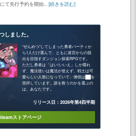
にて先行予約を開始...
[続きを読む]
つしました。
“ぜんめつ”してしまった勇者パーティか
ら1人だけ選んで、ともに迷宮からの脱
出を目指すダンジョン探索RPGです。
ただし勇者は「はい/いいえ」しか喋れ
ず、魔法使いは魔法が使えず、戦士は可
愛らしい人形になっていて、僧侶は██を
崇拝しています。誰を救うのかを選ぶの
は、あなたです。
リリース日：2026年第4四半期
Steamストアページ