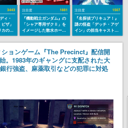
3443
1881
1507
注目度
注目度
レディ・
『機動戦士ガンダム』の
『名探偵プリキュア！』
・ピザ」
「シャア専用ザクⅡ」を
謎の怪盗「デッチ・アゲ
リカの商
イメージした散水ホース
イン」の担当キャストは
an
リールが予約開始。本体
天﨑滉平さんと判明。
7年オープ
にはシャアのパーソナル
『Re:ゼロから始める異
esとの共
マークやジオン公国軍の
世界生活』オットー役、
ンゲーム『The Precinct』配信開
けでなく
エンブレム、型式番号な
『ヒプノシスマイク』山
配信開始。1983年のギャングに支配された大
や没入型
どを配置
田三郎役など
楽しめる
銀行強盗、麻薬取引などの犯罪に対処