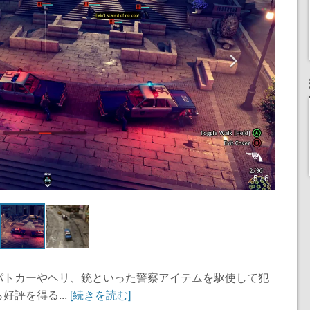
5 / 6
パトカーやヘリ、銃といった警察アイテムを駆使して犯
評を得る...
[続きを読む]