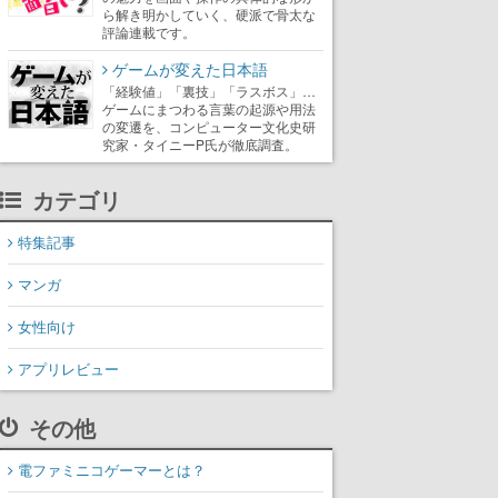
ら解き明かしていく、硬派で骨太な
評論連載です。
ゲームが変えた日本語
「経験値」「裏技」「ラスボス」…
ゲームにまつわる言葉の起源や用法
の変遷を、コンピューター文化史研
究家・タイニーP氏が徹底調査。
カテゴリ
特集記事
マンガ
女性向け
アプリレビュー
その他
電ファミニコゲーマーとは？