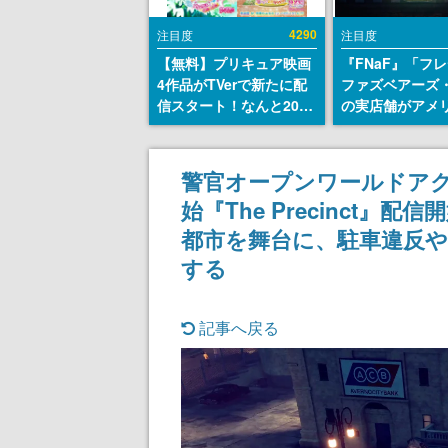
4290
注目度
注目度
【無料】プリキュア映画
『FNaF』「フ
4作品がTVerで新たに配
ファズベアーズ
信スタート！なんと2018
の実店舗がアメ
年～2024年の映画ほぼす
業施設「Americ
べてが見放題に、ぶっち
Dream」に202
ゃけありえないラインナ
ン！ScottGam
警官オープンワールドアクショ
ップ
同開発、食事だ
始『The Precinct』
ステージショー
のホラー体験も
都市を舞台に、駐車違反や
する
記事へ戻る