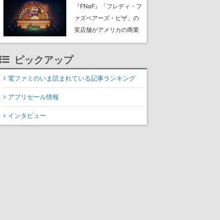
PC（Steam）向けに2026
『FNaF』「フレディ・フ
年秋発売へ。手描きアー
ァズベアーズ・ピザ」の
トの雰囲気が良すぎる最
実店舗がアメリカの商業
新映像も公開
施設「American Dream」
に2027年オープン！
ピックアップ
ScottGamesとの共同開
発、食事だけでなくステ
電ファミのいま読まれている記事ランキング
ージショーや没入型のホ
アプリセール情報
ラー体験も楽しめる
インタビュー