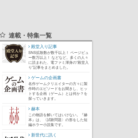
連載・特集一覧
殿堂入り記事
SNS拡散数が数千以上！ ページビュ
ー数万以上！ などなど。多くの人々
に読まれた、電ファミ渾身の“殿堂入
り”記事をまとめました。
ゲームの企画書
名作ゲームクリエイターの方々に製
作時のエピソードをお聞きし、ヒッ
トする企画（ゲーム）とは何か？を
探っていきます。
赫本
この物語を解いてはいけない。『赫
本』は、〈試験問題〉の形をした短
編ホラー小説集です。
新世代に訊く