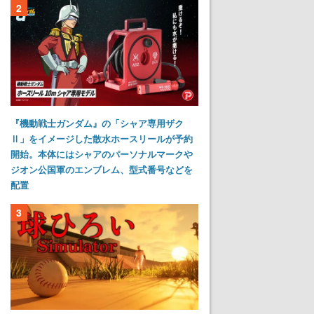
2
『機動戦士ガンダム』の「シャア専用ザク
Ⅱ」をイメージした散水ホースリールが予約
開始。本体にはシャアのパーソナルマークや
ジオン公国軍のエンブレム、型式番号などを
配置
3