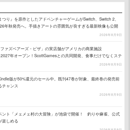
り』を原作としたアドベンチャーゲームがSwitch、Switch 2、
に2026年秋発売へ。手描きアートの雰囲気が良すぎる最新映像も公開
2026年8月9日
ィ・ファズベアーズ・ピザ」の実店舗がアメリカの商業施設
am」に2027年オープン！ScottGamesとの共同開発、食事だけでなくステ
ホラー体験も楽しめる
2026年8月9日
indle版が50%還元のセール中。既刊47巻が対象、最終巻の発売前
るチャンス
2026年8月9日
イベント「メェメェ村の大冒険」が池袋で開催！ 釣りや麻雀、公式
が楽しめる
2026年8月9日