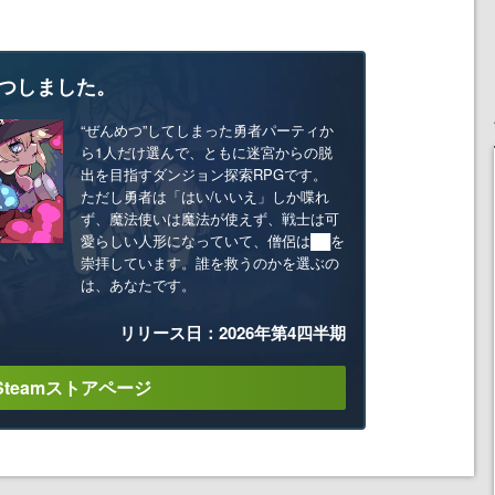
つしました。
“ぜんめつ”してしまった勇者パーティか
ら1人だけ選んで、ともに迷宮からの脱
出を目指すダンジョン探索RPGです。
ただし勇者は「はい/いいえ」しか喋れ
ず、魔法使いは魔法が使えず、戦士は可
愛らしい人形になっていて、僧侶は██を
崇拝しています。誰を救うのかを選ぶの
は、あなたです。
リリース日：2026年第4四半期
Steamストアページ