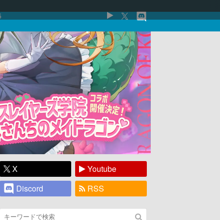
5
X
Youtube
Discord
RSS