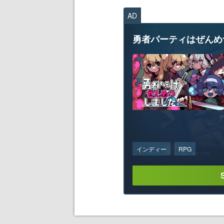
AD
勇者パーティはぜんめ
インディー
RPG