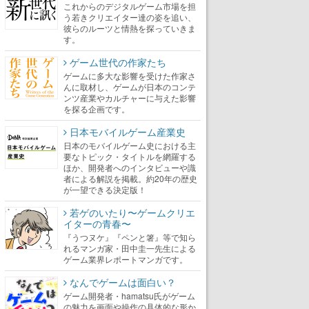
これからのデジタルゲーム市場を担
う若きクリエイター達の姿を追い、
彼らのルーツと情熱を探っていきま
す。
ゲーム世代の作家たち
ゲームに多大な影響を受けた作家さ
んに取材し、ゲームが日本のコンテ
ンツ産業やカルチャーに与えた影響
を探る企画です。
日本モバイルゲーム産業史
日本のモバイルゲーム史における主
要なトピック・タイトルを網羅する
ほか、開発者へのインタビューや識
者による解説を掲載。約20年の歴史
が一望できる決定版！
若ゲのいたり〜ゲームクリエ
イターの青春〜
『うつヌケ』『ペンと箸』等で知ら
れるマンガ家・田中圭一先生による
ゲーム業界レポートマンガです。
なんでゲームは面白い？
ゲーム開発者・hamatsu氏がゲーム
の魅力を画面や操作の具体的な形か