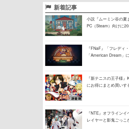
新着記事
小説『ムーミン谷の夏まつ
PC（Steam）向け
『FNaF』「フレデ
「American Dre
ージショーや没入型の
『新テニスの王子様』K
にお得にまとめ買いす
『NTE』オフライン
レイヤーと影鬼ごっこ