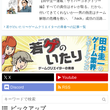
【田中圭一連載：サイバーコネクトツー
編】すべての責任はオレが取る。だから、
付いてきてくれないか──男の熱意はチーム
解散の危機を救い、『.hack』成功の活路を
開く。業界の快男児・松山 洋に流れる血は
若ゲのいたり〜ゲームクリエイターの青春〜
の記事一覧
『少年ジャンプ』色だった【若ゲのいた
り】
X
Youtube
Discord
RSS
ピックアップ