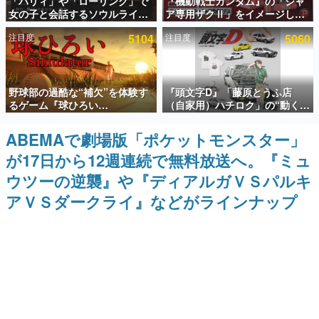
「パリィ」や「ローリング」で
『機動戦士ガンダム』の「シャ
女の子と会話するソウルライク
ア専用ザクⅡ」をイメージした
インタビュー
恋愛ゲーム『小早川さんはソウ
散水ホースリールが予約開始。
注目度
5104
注目度
5060
ルライク』無料公開。返事に失
本体にはシャアのパーソナルマ
連載・特集一覧
敗すると「YOU DIED」
ークやジオン公国軍のエンブレ
ム、型式番号などを配置
殿堂入り記事
野球部の過酷な“補欠”を体験す
『頭文字D』「藤原とうふ店
SNS拡散数が数千以上！ ページビュー数万以上！ などな
ど。多くの人々に読まれた、電ファミ渾身の“殿堂入り”記
るゲーム『球ひろい
（自家用）ハチロク」の“動くテ
事をまとめました。
Simulator』が「1件」のウィッ
ィッシュケース”が買えるポップ
シュリストをもとにチェコ語に
アップショップが開催へ。マン
ABEMAで劇場版「ポケットモンスター」
ゲームの企画書
対応しSNSで話題に。『キング
ガの舞台である群馬の「イオン
名作ゲームクリエイターの方々に製作時のエピソードをお
が17日から12週連続で無料放送へ。『ミュ
ダム・カム』開発元やチェコの
モール高崎」にて、8月11日か
聞きし、ヒットする企画（ゲーム）とは何か？を探ってい
プロ野球選手から称賛の声
ら8月20日までの期間限定で開
きます。
ウツーの逆襲』や『ディアルガＶＳパルキ
催予定
赫本
アＶＳダークライ』などがラインナップ
この物語を解いてはいけない。『赫本』は、〈試験問題〉
の形をした短編ホラー小説集です。
新世代に訊く
これからのデジタルゲーム市場を担う若きクリエイター達
の姿を追い、彼らのルーツと情熱を探っていきます。
ゲーム世代の作家たち
ゲームに多大な影響を受けた作家さんに取材し、ゲームが