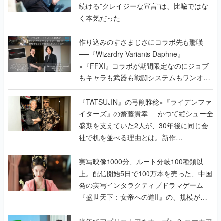
続ける”クレイジーな宣言”は、比喩ではな
く本気だった
作り込みのすさまじさにコラボ先も驚嘆
──『Wizardry Variants Daphne』
×『FFXI』コラボが期間限定なのにジョブ
もキャラも武器も戦闘システムもワンオフ
で作り込まれた理由を両ディレクターに聞
く
『TATSUJIN』の弓削雅稔×『ライデンファ
イターズ』の齋藤貴幸──かつて縦シュー全
盛期を支えていた2人が、30年後に同じ会
社で机を並べる理由とは。新作
『TATSUJIN EXTREME』で初タッグを組
んだレジェンド2人に訊く開発秘話
実写映像1000分、ルート分岐100種類以
上。配信開始5日で100万本を売った、中国
発の実写インタラクティブドラマゲーム
『盛世天下：女帝への道II』の、規模が違
うこだわりをプロデューサーに聞いた