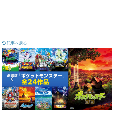
日本のコンテンツ産業やカルチャーに与えた影響を探る企
画です。
日本モバイルゲーム産業史
日本のモバイルゲーム史における主要なトピック・タイト
ルを網羅するほか、開発者へのインタビューや識者による
解説を掲載。約20年の歴史が一望できる決定版！
若ゲのいたり〜ゲームクリエイターの青春〜
『うつヌケ』『ペンと箸』等で知られるマンガ家・田中圭
記事へ戻る
一先生によるゲーム業界レポートマンガです。
なんでゲームは面白い？
ゲーム開発者・hamatsu氏がゲームの魅力を画面や操作の
具体的な形から解き明かしていく、硬派で骨太な評論連載
です。
ゲームが変えた日本語
「経験値」「裏技」「ラスボス」… ゲームにまつわる言葉
の起源や用法の変遷を、コンピューター文化史研究家・タ
イニーP氏が徹底調査。
カテゴリ
7 / 7
特集記事