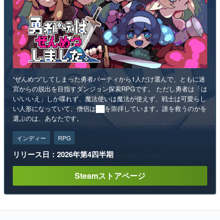
“ぜんめつ”してしまった勇者パーティから1人だけ選んで、ともに迷
宮からの脱出を目指すダンジョン探索RPGです。 ただし勇者は「は
い/いいえ」しか喋れず、魔法使いは魔法が使えず、戦士は可愛らし
い人形になっていて、僧侶は██を崇拝しています。誰を救うのかを
選ぶのは、あなたです。
インディー
RPG
リリース日：2026年第4四半期
Steamストアページ