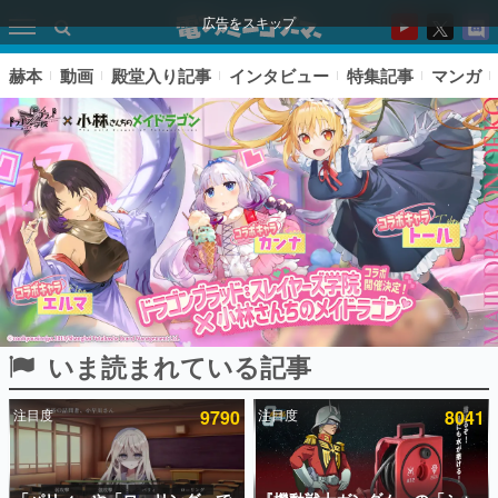
広告をスキップ
赫本
動画
殿堂入り記事
インタビュー
特集記事
マンガ
いま読まれている記事
ピックアップ
注目度
9790
注目度
8041
電ファミのいま読まれている記事ランキング
アプリセール情報