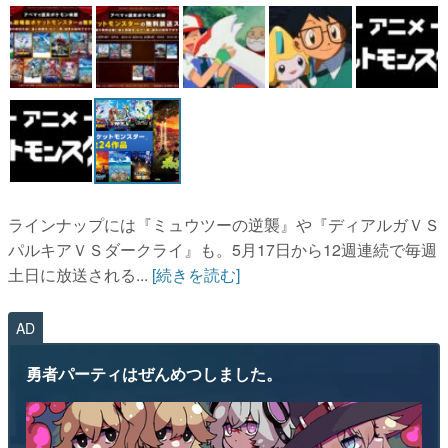
マンガ
女性向け
アプリレビュー
その他
電ファミニコゲーマーとは？
ラインナップには『ミュウツーの逆襲』や『ディアルガＶＳ
運営：株式会社マレ
パルキアＶＳダークライ』も。5月17日から12週連続で毎週
土日に放送される...
[続きを読む]
AD
勇者パーティはぜんめつしました。