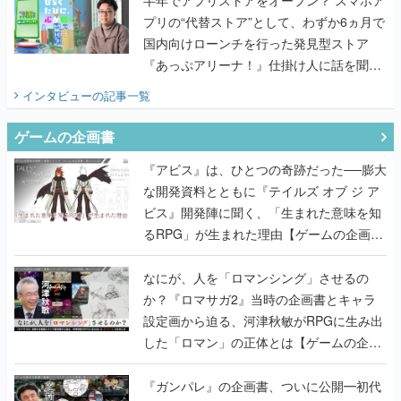
半年でアプリストアをオープン？ スマホア
プリの“代替ストア”として、わずか6ヵ月で
国内向けローンチを行った発見型ストア
『あっぷアリーナ！』仕掛け人に話を聞い
てみた
インタビュー
の記事一覧
ゲームの企画書
『アビス』は、ひとつの奇跡だった──膨大
な開発資料とともに『テイルズ オブ ジ ア
ビス』開発陣に聞く、「生まれた意味を知
るRPG」が生まれた理由【ゲームの企画
書】
なにが、人を「ロマンシング」させるの
か？『ロマサガ2』当時の企画書とキャラ
設定画から迫る、河津秋敏がRPGに生み出
した「ロマン」の正体とは【ゲームの企画
書】
『ガンパレ』の企画書、ついに公開━初代