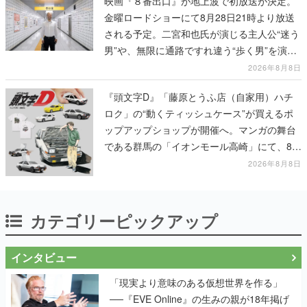
映画『８番出口』が地上波で初放送が決定。
金曜ロードショーにて8月28日21時より放送
される予定。二宮和也氏が演じる主人公“迷う
男”や、無限に通路ですれ違う“歩く男”を演じ
る河内大和氏の迫真の演技は必見
2026年8月8日
『頭文字D』「藤原とうふ店（自家用）ハチ
ロク」の“動くティッシュケース”が買えるポ
ップアップショップが開催へ。マンガの舞台
である群馬の「イオンモール高崎」にて、8月
11日から8月20日までの期間限定で開催予定
2026年8月8日
カテゴリーピックアップ
インタビュー
「現実より意味のある仮想世界を作る」
──『EVE Online』の生みの親が18年掲げ