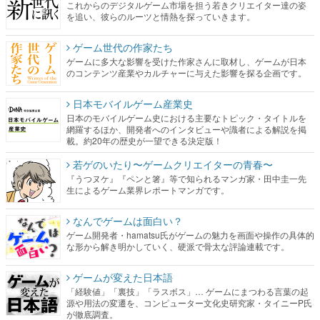
これからのデジタルゲーム市場を担う若きクリエイター達の姿
を追い、彼らのルーツと情熱を探っていきます。
ゲーム世代の作家たち
ゲームに多大な影響を受けた作家さんに取材し、ゲームが日本
のコンテンツ産業やカルチャーに与えた影響を探る企画です。
日本モバイルゲーム産業史
日本のモバイルゲーム史における主要なトピック・タイトルを
網羅するほか、開発者へのインタビューや識者による解説を掲
載。約20年の歴史が一望できる決定版！
若ゲのいたり〜ゲームクリエイターの青春〜
『うつヌケ』『ペンと箸』等で知られるマンガ家・田中圭一先
生によるゲーム業界レポートマンガです。
なんでゲームは面白い？
ゲーム開発者・hamatsu氏がゲームの魅力を画面や操作の具体的
な形から解き明かしていく、硬派で骨太な評論連載です。
ゲームが変えた日本語
「経験値」「裏技」「ラスボス」… ゲームにまつわる言葉の起
源や用法の変遷を、コンピューター文化史研究家・タイニーP氏
が徹底調査。