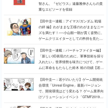
智さん、『ゼビウス』遠藤雅伸さんらの貴
重なエピソードを収録
【田中圭一連載：アイマス/ガンダム 戦場
の絆 編】わがままな王様のわがままなニー
ズを満たす！──小山順一朗が貫く姿勢に、
ゲームクリエイターとしての矜持を見た
【若ゲのいたり最終回】
【田中圭一連載：バーチャファイター編】
「新しい3D表現のために、軍事技術を採り
入れたい」世界情勢を味方につけて、ゲー
ムに革命をもたらした鈴木 裕の功績【若ゲ
のいたり】
【田中圭一：若ゲのいたり】ゲーム開発統
合環境「Unreal Engine」最新バージョン
で、開発環境はどう変わる？ ゲーム業界向
けソリューションイベント「GTMF2019」
に行って、より理解を深めよう【PR】