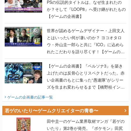
PSの伝説的タイトルは、なぜ生まれたの
か？そして『LOOP8』へ受け継がれたもの
【ゲームの企画書】
世界が認めるゲームデザイナー・上田文人
とはいったい何が凄いのか？ ヨコオタロ
ウ・外山圭一郎らと共に『ICO』に込めら
れたこだわりを語り尽くす！【ゲームの企
画書】
【ゲームの企画書】『ペルソナ3』を築き
上げたのは反骨心とリスペクトだった。赤
い企画書のもとに集った“愚連隊”がシリー
ズを生まれ変わらせるまで【橋野桂インタ
ビュー】
ゲームの企画書
の記事一覧
若ゲのいたり〜ゲームクリエイターの青春〜
田中圭一のゲーム業界取材マンガ『若ゲの
いたり』第2巻が発売。『ポケモン』田尻