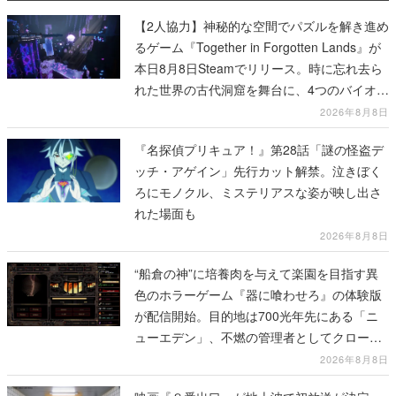
【2人協力】神秘的な空間でパズルを解き進め
るゲーム『Together in Forgotten Lands』が
本日8月8日Steamでリリース。時に忘れ去ら
れた世界の古代洞窟を舞台に、4つのバイオー
ムを探索しながら脱出を目指す
2026年8月8日
『名探偵プリキュア！』第28話「謎の怪盗デ
ッチ・アゲイン」先行カット解禁。泣きぼく
ろにモノクル、ミステリアスな姿が映し出さ
れた場面も
2026年8月8日
“船倉の神”に培養肉を与えて楽園を目指す異
色のホラーゲーム『器に喰わせろ』の体験版
が配信開始。目的地は700光年先にある「ニ
ューエデン」、不燃の管理者としてクローン
人間を増やし、加工して神に捧げる
2026年8月8日