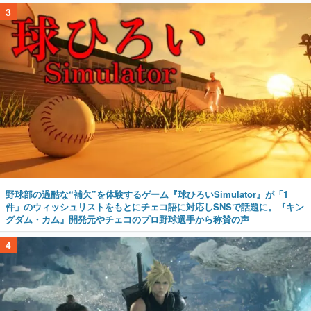
3
野球部の過酷な“補欠”を体験するゲーム『球ひろいSimulator』が「1
件」のウィッシュリストをもとにチェコ語に対応しSNSで話題に。『キン
グダム・カム』開発元やチェコのプロ野球選手から称賛の声
4