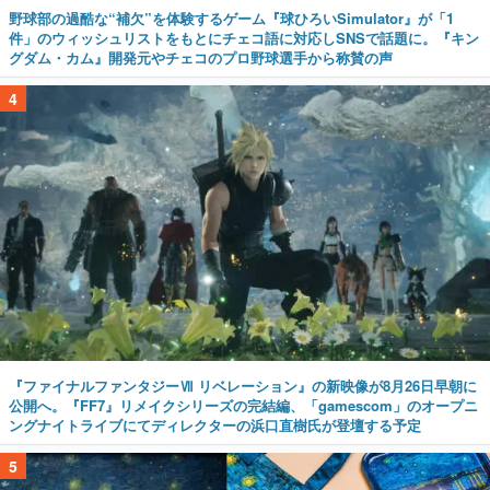
野球部の過酷な“補欠”を体験するゲーム『球ひろいSimulator』が「1
件」のウィッシュリストをもとにチェコ語に対応しSNSで話題に。『キン
グダム・カム』開発元やチェコのプロ野球選手から称賛の声
4
『ファイナルファンタジーⅦ リベレーション』の新映像が8月26日早朝に
公開へ。『FF7』リメイクシリーズの完結編、「gamescom」のオープニ
ングナイトライブにてディレクターの浜口直樹氏が登壇する予定
5