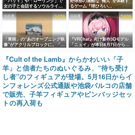
「パリィ」や「ローリング」で
野球部の過酷な“補欠”を体験す
女の子と会話するソウルライク
るゲーム『球ひろい
インタビュー
恋愛ゲーム『小早川さんはソウ
Simulator』が「1件」のウィッ
注目度
3476
注目度
2409
ルライク』無料公開。返事に失
シュリストをもとにチェコ語に
連載・特集一覧
敗すると「YOU DIED」
対応しSNSで話題に。『キング
ダム・カム』開発元やチェコの
プロ野球選手から称賛の声
殿堂入り記事
「東映」の“あのオープニング映
『VRChat』向け新作3Dモデル
SNS拡散数が数千以上！ ページビュー数万以上！ などな
ど。多くの人々に読まれた、電ファミ渾身の“殿堂入り”記
像”がアクリルブロックに。「東
「ニュイ」が本日8月7日から
事をまとめました。
映ヒストリカル グッズコレクシ
BOOTHにて発売。瞳に光る星
ョン」が8月下旬より発売
や感情豊かな表情が、小悪魔か
『Cult of the Lamb』からかわいい「子
ゲームの企画書
わいい
名作ゲームクリエイターの方々に製作時のエピソードをお
羊」と信者たちのぬいぐるみ、“待ち受け
聞きし、ヒットする企画（ゲーム）とは何か？を探ってい
きます。
し者”のフィギュアが登場。5月16日からイ
赫本
ンフォレンズ公式通販や池袋パルコの店舗
この物語を解いてはいけない。『赫本』は、〈試験問題〉
で販売、子羊フィギュアやピンバッジセッ
の形をした短編ホラー小説集です。
トの再入荷も
新世代に訊く
これからのデジタルゲーム市場を担う若きクリエイター達
の姿を追い、彼らのルーツと情熱を探っていきます。
ゲーム世代の作家たち
ゲームに多大な影響を受けた作家さんに取材し、ゲームが