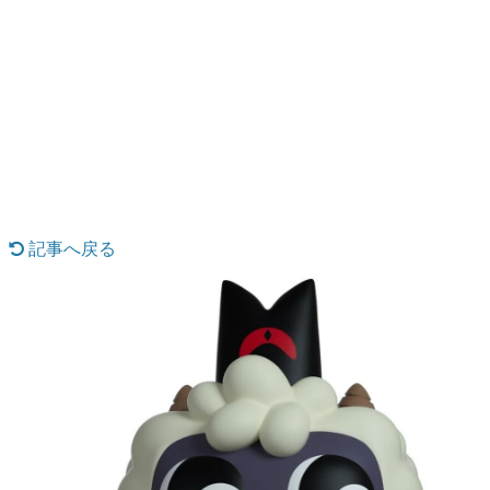
日本のコンテンツ産業やカルチャーに与えた影響を探る企
画です。
日本モバイルゲーム産業史
日本のモバイルゲーム史における主要なトピック・タイト
ルを網羅するほか、開発者へのインタビューや識者による
解説を掲載。約20年の歴史が一望できる決定版！
若ゲのいたり〜ゲームクリエイターの青春〜
『うつヌケ』『ペンと箸』等で知られるマンガ家・田中圭
一先生によるゲーム業界レポートマンガです。
記事へ戻る
なんでゲームは面白い？
ゲーム開発者・hamatsu氏がゲームの魅力を画面や操作の
具体的な形から解き明かしていく、硬派で骨太な評論連載
です。
ゲームが変えた日本語
「経験値」「裏技」「ラスボス」… ゲームにまつわる言葉
の起源や用法の変遷を、コンピューター文化史研究家・タ
イニーP氏が徹底調査。
カテゴリ
特集記事