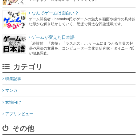
なんでゲームは面白い？
ゲーム開発者・hamatsu氏がゲームの魅力を画面や操作の具体的
な形から解き明かしていく、硬派で骨太な評論連載です。
ゲームが変えた日本語
「経験値」「裏技」「ラスボス」… ゲームにまつわる言葉の起
源や用法の変遷を、コンピューター文化史研究家・タイニーP氏
が徹底調査。
カテゴリ
特集記事
マンガ
女性向け
アプリレビュー
その他