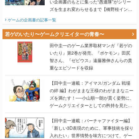
い企画書のもとに集った“愚連隊”がシリー
ズを生まれ変わらせるまで【橋野桂インタ
ビュー】
ゲームの企画書
の記事一覧
若ゲのいたり〜ゲームクリエイターの青春〜
田中圭一のゲーム業界取材マンガ『若ゲの
いたり』第2巻が発売。『ポケモン』田尻
智さん、『ゼビウス』遠藤雅伸さんらの貴
重なエピソードを収録
【田中圭一連載：アイマス/ガンダム 戦場
の絆 編】わがままな王様のわがままなニー
ズを満たす！──小山順一朗が貫く姿勢に、
ゲームクリエイターとしての矜持を見た
【若ゲのいたり最終回】
【田中圭一連載：バーチャファイター編】
「新しい3D表現のために、軍事技術を採り
入れたい」世界情勢を味方につけて、ゲー