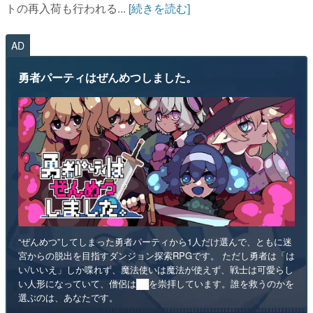
トの再入荷も行われる...
[続きを読む]
AD
勇者パーティはぜんめつしました。
“ぜんめつ”してしまった勇者パーティから1人だけ選んで、ともに迷
宮からの脱出を目指すダンジョン探索RPGです。 ただし勇者は「は
い/いいえ」しか喋れず、魔法使いは魔法が使えず、戦士は可愛らし
い人形になっていて、僧侶は██を崇拝しています。誰を救うのかを
選ぶのは、あなたです。