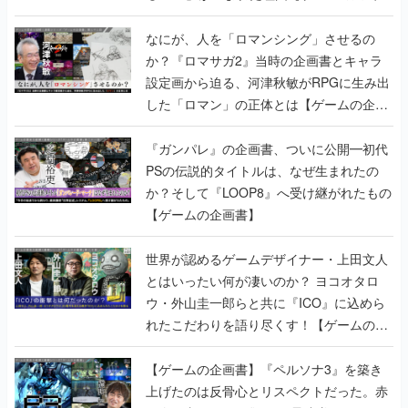
書】
なにが、人を「ロマンシング」させるの
か？『ロマサガ2』当時の企画書とキャラ
設定画から迫る、河津秋敏がRPGに生み出
した「ロマン」の正体とは【ゲームの企画
書】
『ガンパレ』の企画書、ついに公開━初代
PSの伝説的タイトルは、なぜ生まれたの
か？そして『LOOP8』へ受け継がれたもの
【ゲームの企画書】
世界が認めるゲームデザイナー・上田文人
とはいったい何が凄いのか？ ヨコオタロ
ウ・外山圭一郎らと共に『ICO』に込めら
れたこだわりを語り尽くす！【ゲームの企
画書】
【ゲームの企画書】『ペルソナ3』を築き
上げたのは反骨心とリスペクトだった。赤