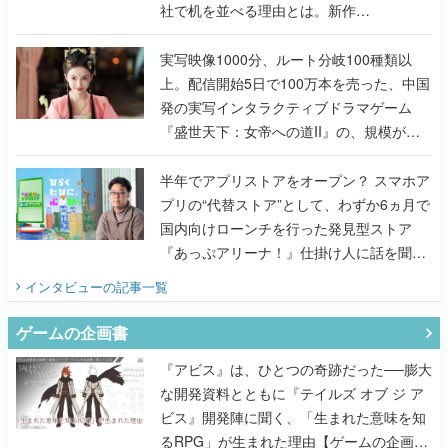
社で机を並べる理由とは。新作
『TATSUJIN EXTREME』で初タッグを組
んだレジェンド2人に訊く開発秘話
実写映像1000分、ルート分岐100種類以
上。配信開始5日で100万本を売った、中国
発の実写インタラクティブドラマゲーム
『盛世天下：女帝への道II』の、規模が違
うこだわりをプロデューサーに聞いた
半年でアプリストアをオープン？ スマホア
プリの“代替ストア”として、わずか6ヵ月で
国内向けローンチを行った発見型ストア
『あっぷアリーナ！』仕掛け人に話を聞い
てみた
インタビュー
の記事一覧
ゲームの企画書
『アビス』は、ひとつの奇跡だった──膨大
な開発資料とともに『テイルズ オブ ジ ア
ビス』開発陣に聞く、「生まれた意味を知
るRPG」が生まれた理由【ゲームの企画