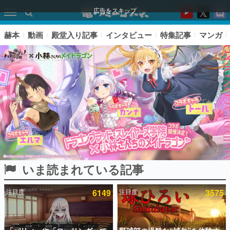
広告をスキップ
赫本
動画
殿堂入り記事
インタビュー
特集記事
マンガ
いま読まれている記事
ピックアップ
注目度
6149
注目度
3575
電ファミのいま読まれている記事ランキング
アプリセール情報