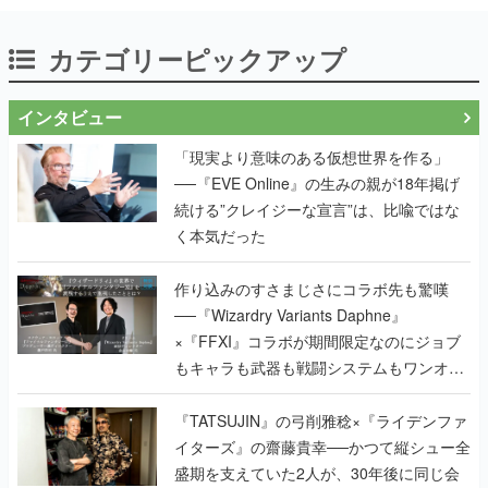
カテゴリーピックアップ
インタビュー
「現実より意味のある仮想世界を作る」
──『EVE Online』の生みの親が18年掲げ
続ける”クレイジーな宣言”は、比喩ではな
く本気だった
作り込みのすさまじさにコラボ先も驚嘆
──『Wizardry Variants Daphne』
×『FFXI』コラボが期間限定なのにジョブ
もキャラも武器も戦闘システムもワンオフ
で作り込まれた理由を両ディレクターに聞
く
『TATSUJIN』の弓削雅稔×『ライデンファ
イターズ』の齋藤貴幸──かつて縦シュー全
盛期を支えていた2人が、30年後に同じ会