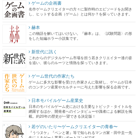
ゲームの企画書
名作ゲームクリエイターの方々に製作時のエピソードをお聞き
し、ヒットする企画（ゲーム）とは何か？を探っていきます。
赫本
この物語を解いてはいけない。『赫本』は、〈試験問題〉の形
をした短編ホラー小説集です。
新世代に訊く
これからのデジタルゲーム市場を担う若きクリエイター達の姿
を追い、彼らのルーツと情熱を探っていきます。
ゲーム世代の作家たち
ゲームに多大な影響を受けた作家さんに取材し、ゲームが日本
のコンテンツ産業やカルチャーに与えた影響を探る企画です。
日本モバイルゲーム産業史
日本のモバイルゲーム史における主要なトピック・タイトルを
網羅するほか、開発者へのインタビューや識者による解説を掲
載。約20年の歴史が一望できる決定版！
若ゲのいたり〜ゲームクリエイターの青春〜
『うつヌケ』『ペンと箸』等で知られるマンガ家・田中圭一先
生によるゲーム業界レポートマンガです。