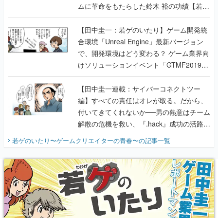
ムに革命をもたらした鈴木 裕の功績【若ゲ
のいたり】
【田中圭一：若ゲのいたり】ゲーム開発統
合環境「Unreal Engine」最新バージョン
で、開発環境はどう変わる？ ゲーム業界向
けソリューションイベント「GTMF2019」
に行って、より理解を深めよう【PR】
【田中圭一連載：サイバーコネクトツー
編】すべての責任はオレが取る。だから、
付いてきてくれないか──男の熱意はチーム
解散の危機を救い、『.hack』成功の活路を
開く。業界の快男児・松山 洋に流れる血は
若ゲのいたり〜ゲームクリエイターの青春〜
の記事一覧
『少年ジャンプ』色だった【若ゲのいた
り】