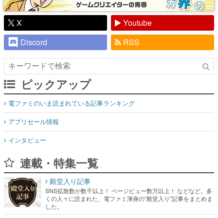
X
Youtube
Discord
RSS
ピックアップ
電ファミのいま読まれている記事ランキング
アプリセール情報
インタビュー
連載・特集一覧
殿堂入り記事
SNS拡散数が数千以上！ ページビュー数万以上！ などなど。多
くの人々に読まれた、電ファミ渾身の“殿堂入り”記事をまとめま
した。