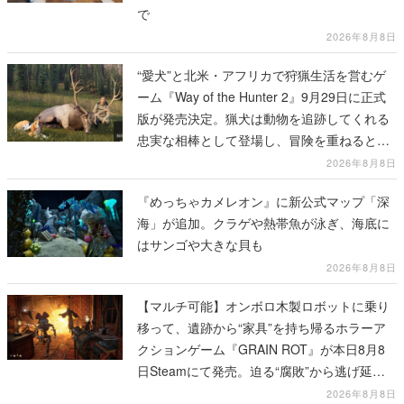
で
2026年8月8日
“愛犬”と北米・アフリカで狩猟生活を営むゲ
ーム『Way of the Hunter 2』9月29日に正式
版が発売決定。猟犬は動物を追跡してくれる
忠実な相棒として登場し、冒険を重ねると成
長する。記念撮影も可能
2026年8月8日
『めっちゃカメレオン』に新公式マップ「深
海」が追加。クラゲや熱帯魚が泳ぎ、海底に
はサンゴや大きな貝も
2026年8月8日
【マルチ可能】オンボロ木製ロボットに乗り
移って、遺跡から“家具”を持ち帰るホラーア
クションゲーム『GRAIN ROT』が本日8月8
日Steamにて発売。迫る“腐敗”から逃げ延
び、持ち帰った家具で基地を再建
2026年8月8日