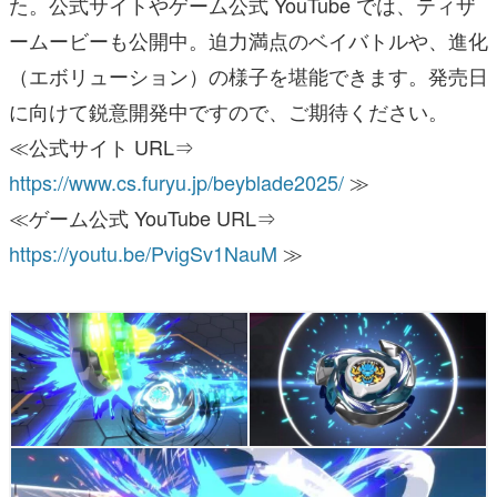
た。公式サイトやゲーム公式 YouTube では、ティザ
ームービーも公開中。迫力満点のベイバトルや、進化
（エボリューション）の様子を堪能できます。発売日
に向けて鋭意開発中ですので、ご期待ください。
≪公式サイト URL⇒
https://www.cs.furyu.jp/beyblade2025/
≫
≪ゲーム公式 YouTube URL⇒
https://youtu.be/PvigSv1NauM
≫