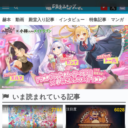
広告をスキップ
赫本
動画
殿堂入り記事
インタビュー
特集記事
マンガ
いま読まれている記事
ピックアップ
注目度
7744
注目度
6028
電ファミのいま読まれている記事ランキング
アプリセール情報