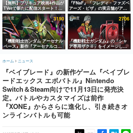
【無料】プリキュア映画4作品が
『FNaF』「フレディ・ファズベ
TVerで新たに配信スタート！な
アーズ・ピザ」の実店舗がアメ
インタビュー
んと2018年～2024年の映画ほぼ
リカの商業施設「American
注目度
3190
注目度
2706
すべてが見放題に、ぶっちゃけ
Dream」に2027年オープン！
連載・特集一覧
ありえないラインナップ
ScottGamesとの共同開発、食
事だけでなくステージショーや
殿堂入り記事
没入型のホラー体験も楽しめる
SNS拡散数が数千以上！ ページビュー数万以上！ などな
『機動戦士ガンダム アーセナル
『機動戦士ガンダム』の「シャ
ど。多くの人々に読まれた、電ファミ渾身の“殿堂入り”記
ベース』新作『アーセナルコマ
ア専用ザクⅡ」をイメージした
事をまとめました。
ンダー』発表！8月28日からオ
散水ホースリールが予約開始。
ープンベータテスト開催、2027
本体にはシャアのパーソナルマ
ゲームの企画書
ホーム
ニュース
年2月下旬に稼働予定
ークやジオン公国軍のエンブレ
名作ゲームクリエイターの方々に製作時のエピソードをお
聞きし、ヒットする企画（ゲーム）とは何か？を探ってい
ム、型式番号などを配置
『ベイブレード』の新作ゲーム『ベイブレ
きます。
ードエックス エボバトル』Nintendo
赫本
この物語を解いてはいけない。『赫本』は、〈試験問題〉
Switch＆Steam向けで11月13日に発売決
の形をした短編ホラー小説集です。
定。バトルやカスタマイズは前作
『XONE』からさらに進化し、引き続きオ
新世代に訊く
これからのデジタルゲーム市場を担う若きクリエイター達
ンラインバトルも可能
の姿を追い、彼らのルーツと情熱を探っていきます。
ゲーム世代の作家たち
ゲームに多大な影響を受けた作家さんに取材し、ゲームが