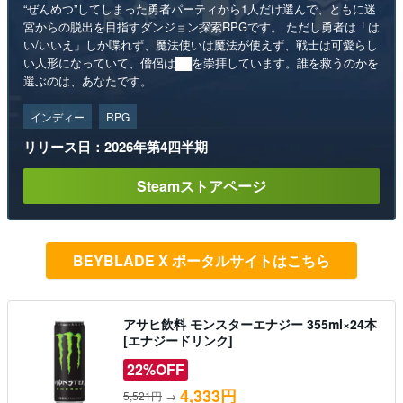
“ぜんめつ”してしまった勇者パーティから1人だけ選んで、ともに迷
宮からの脱出を目指すダンジョン探索RPGです。 ただし勇者は「は
い/いいえ」しか喋れず、魔法使いは魔法が使えず、戦士は可愛らし
い人形になっていて、僧侶は██を崇拝しています。誰を救うのかを
選ぶのは、あなたです。
インディー
RPG
リリース日：2026年第4四半期
Steamストアページ
BEYBLADE X ポータルサイトはこちら
アサヒ飲料 モンスターエナジー 355ml×24本
[エナジードリンク]
22%OFF
4,333円
5,521円
→