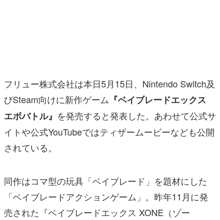
マンガ
女性向け
アプリレビュー
その他
フリュー株式会社は本日5月15日、Nintendo Switch及
びSteam向けに新作ゲーム
『ベイブレードエックス
電ファミニコゲーマーとは？
を発売すると発表した。あわせて公式サ
エボバトル』
運営：株式会社マレ
イトや公式YouTubeではティザームービーなども公開
されている。
同作はコマ型の玩具「ベイブレード」を題材にした
「ベイブレードアクションゲーム」。昨年11月に発
売された『ベイブレードエックス XONE（ゾー