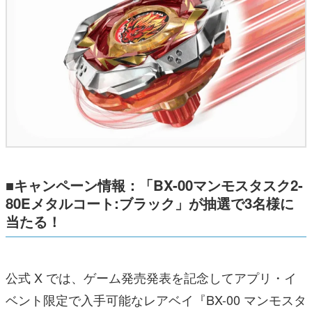
■キャンペーン情報：「
BX-00
マンモスタスク
2-
80E
メタルコート
:
ブラック」が抽選で
3
名様に
当たる！
公式 X では、ゲーム発売発表を記念してアプリ・イ
ベント限定で入手可能なレアベイ『BX-00 マンモスタ