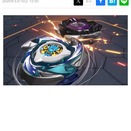
2025年5月15日 12:00
反応
日本のコンテンツ産業やカルチャーに与えた影響を探る企
画です。
日本モバイルゲーム産業史
日本のモバイルゲーム史における主要なトピック・タイト
ルを網羅するほか、開発者へのインタビューや識者による
解説を掲載。約20年の歴史が一望できる決定版！
若ゲのいたり〜ゲームクリエイターの青春〜
『うつヌケ』『ペンと箸』等で知られるマンガ家・田中圭
一先生によるゲーム業界レポートマンガです。
なんでゲームは面白い？
ゲーム開発者・hamatsu氏がゲームの魅力を画面や操作の
具体的な形から解き明かしていく、硬派で骨太な評論連載
です。
ゲームが変えた日本語
「経験値」「裏技」「ラスボス」… ゲームにまつわる言葉
の起源や用法の変遷を、コンピューター文化史研究家・タ
イニーP氏が徹底調査。
カテゴリ
特集記事