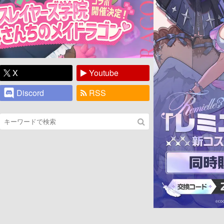
X
Youtube
Discord
RSS