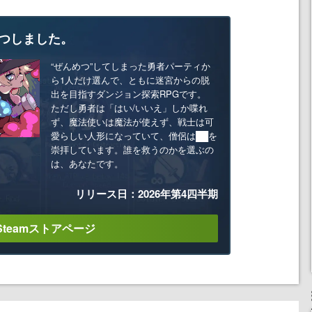
つしました。
“ぜんめつ”してしまった勇者パーティか
ら1人だけ選んで、ともに迷宮からの脱
出を目指すダンジョン探索RPGです。
ただし勇者は「はい/いいえ」しか喋れ
ず、魔法使いは魔法が使えず、戦士は可
愛らしい人形になっていて、僧侶は██を
崇拝しています。誰を救うのかを選ぶの
は、あなたです。
リリース日：2026年第4四半期
Steamストアページ