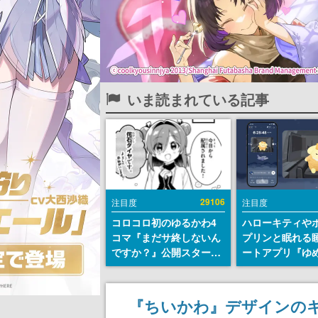
いま読まれている記事
29106
注目度
注目度
コロコロ初のゆるかわ4
ハローキティや
コマ『まだサ終しないん
プリンと眠れる
ですか？』公開スター
ートアプリ『ゆ
ト。主人公は新入社員の
が配信中。キャ
侘石ダイヤ、ゲーム会社
ASMRや目覚ま
を舞台にトラブルへ対応
ムも搭載
『ちいかわ』デザインの
する社員たちを描く