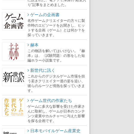
り”記事をまとめました。
ゲームの企画書
名作ゲームクリエイターの方々に製
作時のエピソードをお聞きし、ヒッ
トする企画（ゲーム）とは何か？を
探っていきます。
赫本
この物語を解いてはいけない。『赫
本』は、〈試験問題〉の形をした短
編ホラー小説集です。
新世代に訊く
これからのデジタルゲーム市場を担
う若きクリエイター達の姿を追い、
彼らのルーツと情熱を探っていきま
す。
ゲーム世代の作家たち
ゲームに多大な影響を受けた作家さ
んに取材し、ゲームが日本のコンテ
ンツ産業やカルチャーに与えた影響
を探る企画です。
日本モバイルゲーム産業史