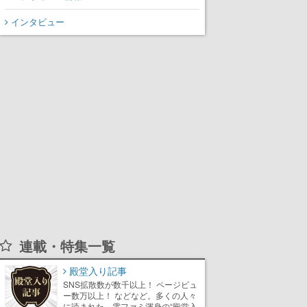
インタビュー
連載・特集一覧
殿堂入り記事
SNS拡散数が数千以上！ ページビュ
ー数万以上！ などなど。多くの人々
に読まれた、電ファミ渾身の“殿堂入