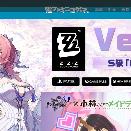
赫本
動画
殿堂