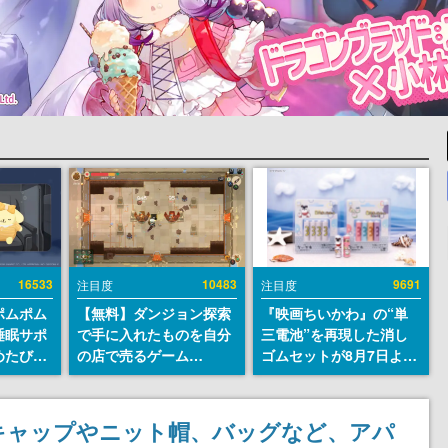
16533
10483
9691
注目度
注目度
ポムポム
【無料】ダンジョン探索
『映画ちいかわ』の“単
睡眠サポ
で手に入れたものを自分
三電池”を再現した消し
めたび』
の店で売るゲーム
ゴムセットが8月7日より
ラごとの
『Moonlighter』が
発売決定。公式は「在っ
しアラー
Steamにて無料配布中！
たものを 消しながら い
続編『Moonlighter 2』
つかなくなる 永遠のいの
キャップやニット帽、バッグなど、アパ
の9月2日正式リリースを
ち」と紹介