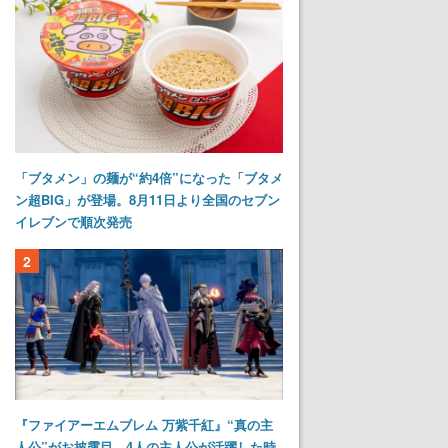
「ブタメン」の麺が“約4倍”になった「ブタメ
ン超BIG」が登場。8月11日より全国のセブン
イレブンで順次発売
2
『ファイアーエムブレム 万紫千紅』“真の主
人公”がお披露目。4人の主人公が活躍した時