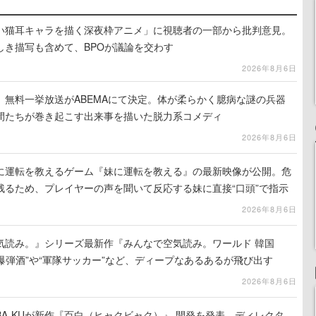
い猫耳キャラを描く深夜枠アニメ」に視聴者の一部から批判意見。
しき描写も含めて、BPOが議論を交わす
2026年8月6日
』無料一挙放送がABEMAにて決定。体が柔らかく臆病な謎の兵器
間たちが巻き起こす出来事を描いた脱力系コメディ
2026年8月6日
に運転を教えるゲーム『妹に運転を教える』の最新映像が公開。危
残るため、プレイヤーの声を聞いて反応する妹に直接“口頭”で指示
2026年8月6日
気読み。』シリーズ最新作『みんなで空気読み。ワールド 韓国
。“爆弾酒”や“軍隊サッカー”など、ディープなあるあるが飛び出す
2026年8月6日
A-KUが新作『百白（ヒャクビャク）』 開発を発表。ディレクタ