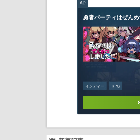
AD
勇者パーティはぜんめ
インディー
RPG