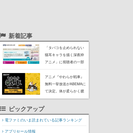
新着記事
「タバコを止められない
猫耳キャラを描く深夜枠
アニメ」に視聴者の一部
から批判意見。違法薬物
の使用と思わしき描写も
アニメ『やわらか戦車』
含めて、BPOが議論を交
無料一挙放送がABEMAに
わす
て決定。体が柔らかく臆
病な謎の兵器「やわらか
戦車」と仲間たちが巻き
ピックアップ
起こす出来事を描いた脱
力系コメディ
電ファミのいま読まれている記事ランキング
アプリセール情報