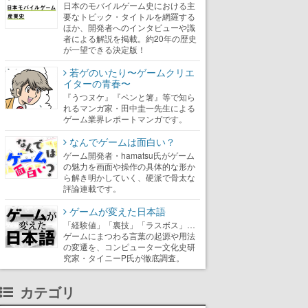
日本のモバイルゲーム史における主
要なトピック・タイトルを網羅する
ほか、開発者へのインタビューや識
者による解説を掲載。約20年の歴史
が一望できる決定版！
若ゲのいたり〜ゲームクリエ
イターの青春〜
『うつヌケ』『ペンと箸』等で知ら
れるマンガ家・田中圭一先生による
ゲーム業界レポートマンガです。
なんでゲームは面白い？
ゲーム開発者・hamatsu氏がゲーム
の魅力を画面や操作の具体的な形か
ら解き明かしていく、硬派で骨太な
評論連載です。
ゲームが変えた日本語
「経験値」「裏技」「ラスボス」…
ゲームにまつわる言葉の起源や用法
の変遷を、コンピューター文化史研
究家・タイニーP氏が徹底調査。
カテゴリ