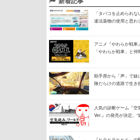
新着記事
「タバコを止められな
違法薬物の使用と思わ
アニメ『やわらか戦車
「やわらか戦車」と仲
助手席から「声」で妹
険だらけの道路で生き
を出していく
人気の診断ゲーム『空
Ver.』の発売が決定
『ヒラヒラヒヒル』のB