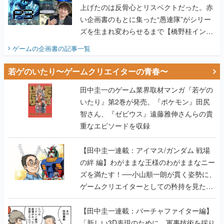
上げたのは反骨心とリスペクトだった。赤
い企画書のもとに集った“愚連隊”がシリー
ズを生まれ変わらせるまで【橋野桂インタ
ビュー】
ゲームの企画書
の記事一覧
若ゲのいたり〜ゲームクリエイターの青春〜
田中圭一のゲーム業界取材マンガ『若ゲの
いたり』第2巻が発売。『ポケモン』田尻
智さん、『ゼビウス』遠藤雅伸さんらの貴
重なエピソードを収録
【田中圭一連載：アイマス/ガンダム 戦場
の絆 編】わがままな王様のわがままなニー
ズを満たす！──小山順一朗が貫く姿勢に、
ゲームクリエイターとしての矜持を見た
【若ゲのいたり最終回】
【田中圭一連載：バーチャファイター編】
「新しい3D表現のために、軍事技術を採り