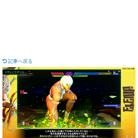
日本のコンテンツ産業やカルチャーに与えた影響を探る企
画です。
日本モバイルゲーム産業史
日本のモバイルゲーム史における主要なトピック・タイト
ルを網羅するほか、開発者へのインタビューや識者による
解説を掲載。約20年の歴史が一望できる決定版！
若ゲのいたり〜ゲームクリエイターの青春〜
『うつヌケ』『ペンと箸』等で知られるマンガ家・田中圭
一先生によるゲーム業界レポートマンガです。
記事へ戻る
なんでゲームは面白い？
ゲーム開発者・hamatsu氏がゲームの魅力を画面や操作の
具体的な形から解き明かしていく、硬派で骨太な評論連載
です。
ゲームが変えた日本語
「経験値」「裏技」「ラスボス」… ゲームにまつわる言葉
の起源や用法の変遷を、コンピューター文化史研究家・タ
イニーP氏が徹底調査。
カテゴリ
8 / 8
特集記事