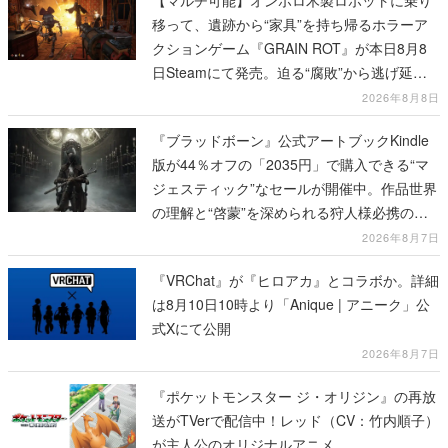
【マルチ可能】オンボロ木製ロボットに乗り
移って、遺跡から“家具”を持ち帰るホラーア
クションゲーム『GRAIN ROT』が本日8月8
日Steamにて発売。迫る“腐敗”から逃げ延
び、持ち帰った家具で基地を再建
2026年8月8日
『ブラッドボーン』公式アートブックKindle
版が44％オフの「2035円」で購入できる“マ
ジェスティック”なセールが開催中。作品世界
の理解と“啓蒙”を深められる狩人様必携の一
冊
2026年8月7日
『VRChat』が『ヒロアカ』とコラボか。詳細
は8月10日10時より「Anique | アニーク」公
式Xにて公開
2026年8月7日
『ポケットモンスター ジ・オリジン』の再放
送がTVerで配信中！レッド（CV：竹内順子）
が主人公のオリジナルアニメ