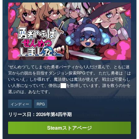
“ぜんめつ”してしまった勇者パーティから1人だけ選んで、ともに迷
宮からの脱出を目指すダンジョン探索RPGです。 ただし勇者は「は
い/いいえ」しか喋れず、魔法使いは魔法が使えず、戦士は可愛らし
い人形になっていて、僧侶は██を崇拝しています。誰を救うのかを
選ぶのは、あなたです。
インディー
RPG
リリース日：2026年第4四半期
Steamストアページ