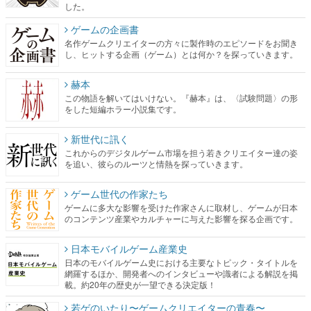
した。
ゲームの企画書
名作ゲームクリエイターの方々に製作時のエピソードをお聞き
し、ヒットする企画（ゲーム）とは何か？を探っていきます。
赫本
この物語を解いてはいけない。『赫本』は、〈試験問題〉の形
をした短編ホラー小説集です。
新世代に訊く
これからのデジタルゲーム市場を担う若きクリエイター達の姿
を追い、彼らのルーツと情熱を探っていきます。
ゲーム世代の作家たち
ゲームに多大な影響を受けた作家さんに取材し、ゲームが日本
のコンテンツ産業やカルチャーに与えた影響を探る企画です。
日本モバイルゲーム産業史
日本のモバイルゲーム史における主要なトピック・タイトルを
網羅するほか、開発者へのインタビューや識者による解説を掲
載。約20年の歴史が一望できる決定版！
若ゲのいたり〜ゲームクリエイターの青春〜