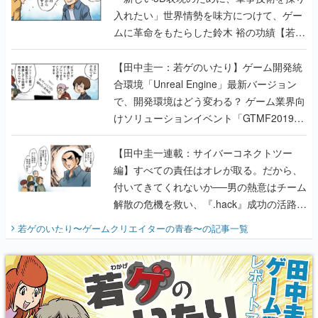
入れたい」世界情勢を味方につけて、ゲー
ムに革命をもたらした鈴木 裕の功績【若ゲ
のいたり】
【田中圭一：若ゲのいたり】ゲーム開発統
合環境「Unreal Engine」最新バージョン
で、開発環境はどう変わる？ ゲーム業界向
けソリューションイベント「GTMF2019」
に行って、より理解を深めよう【PR】
【田中圭一連載：サイバーコネクトツー
編】すべての責任はオレが取る。だから、
付いてきてくれないか──男の熱意はチーム
解散の危機を救い、『.hack』成功の活路を
開く。業界の快男児・松山 洋に流れる血は
若ゲのいたり〜ゲームクリエイターの青春〜
の記事一覧
『少年ジャンプ』色だった【若ゲのいた
り】