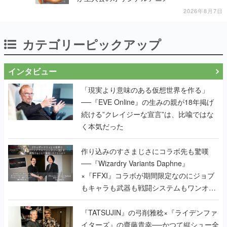
2026年8月7日
カテゴリーピックアップ
インタビュー
「現実より意味のある仮想世界を作る」
──『EVE Online』の生みの親が18年掲げ
続ける”クレイジーな宣言”は、比喩ではな
く本気だった
作り込みのすさまじさにコラボ先も驚嘆
──『Wizardry Variants Daphne』
×『FFXI』コラボが期間限定なのにジョブ
もキャラも武器も戦闘システムもワンオフ
で作り込まれた理由を両ディレクターに聞
く
『TATSUJIN』の弓削雅稔×『ライデンファ
イターズ』の齋藤貴幸──かつて縦シュー全