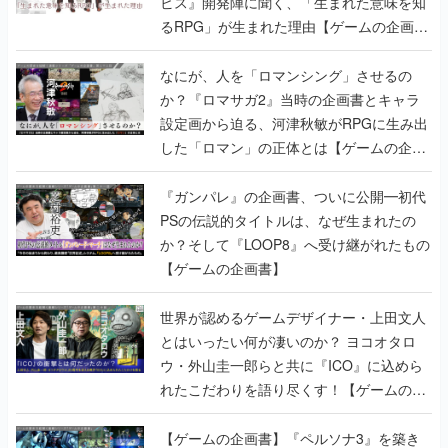
ビス』開発陣に聞く、「生まれた意味を知
るRPG」が生まれた理由【ゲームの企画
書】
なにが、人を「ロマンシング」させるの
か？『ロマサガ2』当時の企画書とキャラ
設定画から迫る、河津秋敏がRPGに生み出
した「ロマン」の正体とは【ゲームの企画
書】
『ガンパレ』の企画書、ついに公開━初代
PSの伝説的タイトルは、なぜ生まれたの
か？そして『LOOP8』へ受け継がれたもの
【ゲームの企画書】
世界が認めるゲームデザイナー・上田文人
とはいったい何が凄いのか？ ヨコオタロ
ウ・外山圭一郎らと共に『ICO』に込めら
れたこだわりを語り尽くす！【ゲームの企
画書】
【ゲームの企画書】『ペルソナ3』を築き