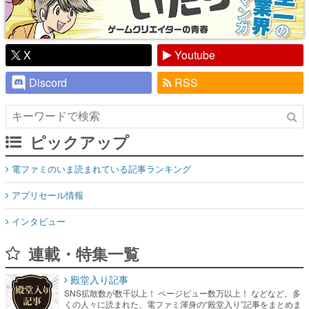
X
Youtube
Discord
RSS
ピックアップ
電ファミのいま読まれている記事ランキング
アプリセール情報
インタビュー
連載・特集一覧
殿堂入り記事
SNS拡散数が数千以上！ ページビュー数万以上！ などなど。多
くの人々に読まれた、電ファミ渾身の“殿堂入り”記事をまとめま