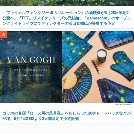
『ファイナルファンタジーⅦ リベレーション』の新映像が8月26日早朝に
公開へ。『FF7』リメイクシリーズの完結編、「gamescom」のオープニ
ングナイトライブにてディレクターの浜口直樹氏が登壇する予定
5
ゴッホの名画『ローヌ川の星月夜』をあしらった傘やトートバッグなどが
登場。8月7日21時より2日間限定で予約販売