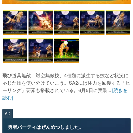
マンガ
女性向け
アプリレビュー
その他
電ファミニコゲーマーとは？
運営：株式会社マレ
飛び道具無敵、対空無敵技、4種類に派生する技など状況に
応じた技を使い分けていこう。SA2には体力を回復する「ヒ
ーリング」要素も搭載されている。6月5日に実装...
[続きを
読む]
AD
勇者パーティはぜんめつしました。