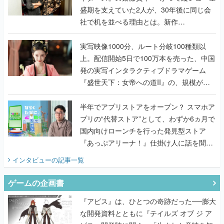
盛期を支えていた2人が、30年後に同じ会
社で机を並べる理由とは。新作
『TATSUJIN EXTREME』で初タッグを組
んだレジェンド2人に訊く開発秘話
実写映像1000分、ルート分岐100種類以
上。配信開始5日で100万本を売った、中国
発の実写インタラクティブドラマゲーム
『盛世天下：女帝への道II』の、規模が違
うこだわりをプロデューサーに聞いた
半年でアプリストアをオープン？ スマホア
プリの“代替ストア”として、わずか6ヵ月で
国内向けローンチを行った発見型ストア
『あっぷアリーナ！』仕掛け人に話を聞い
てみた
インタビュー
の記事一覧
ゲームの企画書
『アビス』は、ひとつの奇跡だった──膨大
な開発資料とともに『テイルズ オブ ジ ア