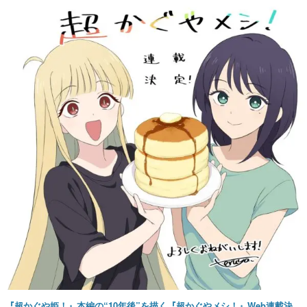
『超かぐや姫！』本編の“10年後”を描く『超かぐやメシ！』Web連載決