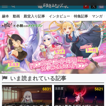
広告をスキップ
赫本
動画
殿堂入り記事
インタビュー
特集記事
マンガ
いま読まれている記事
ピックアップ
注目度
6831
注目度
5621
電ファミのいま読まれている記事ランキング
アプリセール情報