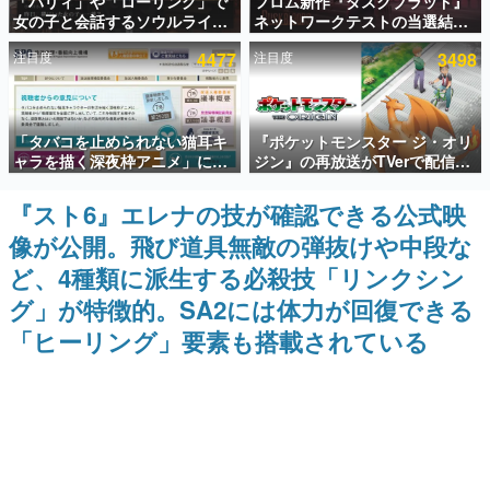
「パリィ」や「ローリング」で
フロム新作『ダスクブラッド』
女の子と会話するソウルライク
ネットワークテストの当選結果
インタビュー
恋愛ゲーム『小早川さんはソウ
が8月7日22時に発表。応募サイ
注目度
4477
注目度
3498
ルライク』無料公開。返事に失
トのマイページから確認可能、
連載・特集一覧
敗すると「YOU DIED」
テスト実施は8月21日～24日
殿堂入り記事
「タバコを止められない猫耳キ
『ポケットモンスター ジ・オリ
SNS拡散数が数千以上！ ページビュー数万以上！ などな
ど。多くの人々に読まれた、電ファミ渾身の“殿堂入り”記
ャラを描く深夜枠アニメ」に視
ジン』の再放送がTVerで配信
事をまとめました。
聴者の一部から批判意見。違法
中！レッド（CV：竹内順子）が
薬物の使用と思しき描写も含め
主人公のオリジナルアニメ
『スト6』エレナの技が確認できる公式映
ゲームの企画書
て、BPOが議論を交わす
名作ゲームクリエイターの方々に製作時のエピソードをお
像が公開。飛び道具無敵の弾抜けや中段な
聞きし、ヒットする企画（ゲーム）とは何か？を探ってい
きます。
ど、4種類に派生する必殺技「リンクシン
赫本
グ」が特徴的。SA2には体力が回復できる
この物語を解いてはいけない。『赫本』は、〈試験問題〉
「ヒーリング」要素も搭載されている
の形をした短編ホラー小説集です。
新世代に訊く
これからのデジタルゲーム市場を担う若きクリエイター達
の姿を追い、彼らのルーツと情熱を探っていきます。
ゲーム世代の作家たち
ゲームに多大な影響を受けた作家さんに取材し、ゲームが