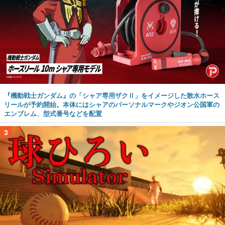
『機動戦士ガンダム』の「シャア専用ザクⅡ」をイメージした散水ホース
リールが予約開始。本体にはシャアのパーソナルマークやジオン公国軍の
エンブレム、型式番号などを配置
3