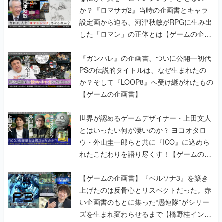
か？『ロマサガ2』当時の企画書とキャラ
設定画から迫る、河津秋敏がRPGに生み出
した「ロマン」の正体とは【ゲームの企画
書】
『ガンパレ』の企画書、ついに公開━初代
PSの伝説的タイトルは、なぜ生まれたの
か？そして『LOOP8』へ受け継がれたもの
【ゲームの企画書】
世界が認めるゲームデザイナー・上田文人
とはいったい何が凄いのか？ ヨコオタロ
ウ・外山圭一郎らと共に『ICO』に込めら
れたこだわりを語り尽くす！【ゲームの企
画書】
【ゲームの企画書】『ペルソナ3』を築き
上げたのは反骨心とリスペクトだった。赤
い企画書のもとに集った“愚連隊”がシリー
ズを生まれ変わらせるまで【橋野桂インタ