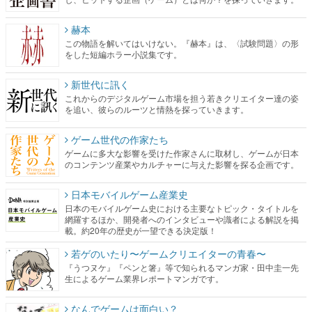
赫本
この物語を解いてはいけない。『赫本』は、〈試験問題〉の形
をした短編ホラー小説集です。
新世代に訊く
これからのデジタルゲーム市場を担う若きクリエイター達の姿
を追い、彼らのルーツと情熱を探っていきます。
ゲーム世代の作家たち
ゲームに多大な影響を受けた作家さんに取材し、ゲームが日本
のコンテンツ産業やカルチャーに与えた影響を探る企画です。
日本モバイルゲーム産業史
日本のモバイルゲーム史における主要なトピック・タイトルを
網羅するほか、開発者へのインタビューや識者による解説を掲
載。約20年の歴史が一望できる決定版！
若ゲのいたり〜ゲームクリエイターの青春〜
『うつヌケ』『ペンと箸』等で知られるマンガ家・田中圭一先
生によるゲーム業界レポートマンガです。
なんでゲームは面白い？