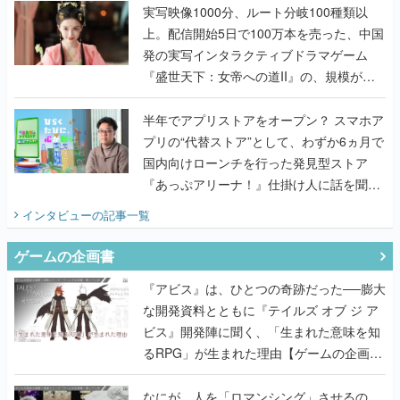
んだレジェンド2人に訊く開発秘話
実写映像1000分、ルート分岐100種類以
上。配信開始5日で100万本を売った、中国
発の実写インタラクティブドラマゲーム
『盛世天下：女帝への道II』の、規模が違
うこだわりをプロデューサーに聞いた
半年でアプリストアをオープン？ スマホア
プリの“代替ストア”として、わずか6ヵ月で
国内向けローンチを行った発見型ストア
『あっぷアリーナ！』仕掛け人に話を聞い
てみた
インタビュー
の記事一覧
ゲームの企画書
『アビス』は、ひとつの奇跡だった──膨大
な開発資料とともに『テイルズ オブ ジ ア
ビス』開発陣に聞く、「生まれた意味を知
るRPG」が生まれた理由【ゲームの企画
書】
なにが、人を「ロマンシング」させるの