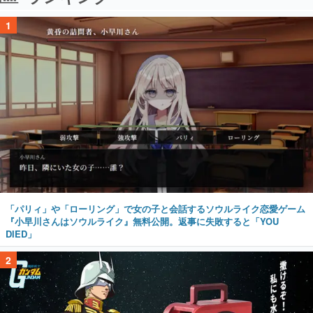
1
「パリィ」や「ローリング」で女の子と会話するソウルライク恋愛ゲーム
『小早川さんはソウルライク』無料公開。返事に失敗すると「YOU
DIED」
2