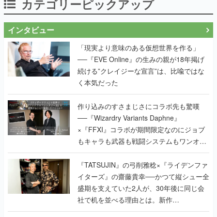
カテゴリーピックアップ
インタビュー
「現実より意味のある仮想世界を作る」
──『EVE Online』の生みの親が18年掲げ
続ける”クレイジーな宣言”は、比喩ではな
く本気だった
作り込みのすさまじさにコラボ先も驚嘆
──『Wizardry Variants Daphne』
×『FFXI』コラボが期間限定なのにジョブ
もキャラも武器も戦闘システムもワンオフ
で作り込まれた理由を両ディレクターに聞
く
『TATSUJIN』の弓削雅稔×『ライデンファ
イターズ』の齋藤貴幸──かつて縦シュー全
盛期を支えていた2人が、30年後に同じ会
社で机を並べる理由とは。新作
『TATSUJIN EXTREME』で初タッグを組