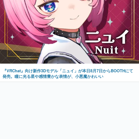
『VRChat』向け新作3Dモデル「ニュイ」が本日8月7日からBOOTHにて
発売。瞳に光る星や感情豊かな表情が、小悪魔かわいい