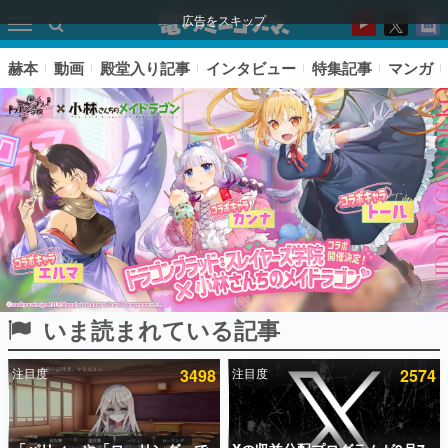
広告をスキップ
赫本
動画
殿堂入り記事
インタビュー
特集記事
マンガ
いま読まれている記事
ピックアップ
注目度
3498
注目度
2574
電ファミのいま読まれている記事ランキング
アプリセール情報