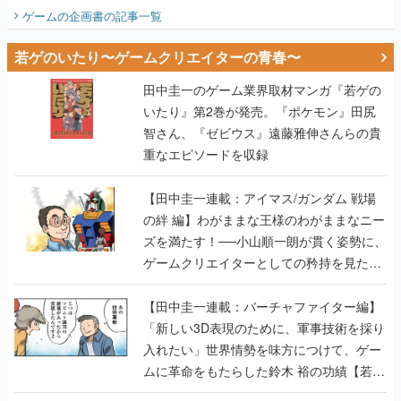
ビュー】
ゲームの企画書
の記事一覧
若ゲのいたり〜ゲームクリエイターの青春〜
田中圭一のゲーム業界取材マンガ『若ゲの
いたり』第2巻が発売。『ポケモン』田尻
智さん、『ゼビウス』遠藤雅伸さんらの貴
重なエピソードを収録
【田中圭一連載：アイマス/ガンダム 戦場
の絆 編】わがままな王様のわがままなニー
ズを満たす！──小山順一朗が貫く姿勢に、
ゲームクリエイターとしての矜持を見た
【若ゲのいたり最終回】
【田中圭一連載：バーチャファイター編】
「新しい3D表現のために、軍事技術を採り
入れたい」世界情勢を味方につけて、ゲー
ムに革命をもたらした鈴木 裕の功績【若ゲ
のいたり】