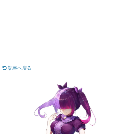
日本のコンテンツ産業やカルチャーに与えた影響を探る企
画です。
日本モバイルゲーム産業史
日本のモバイルゲーム史における主要なトピック・タイト
ルを網羅するほか、開発者へのインタビューや識者による
解説を掲載。約20年の歴史が一望できる決定版！
若ゲのいたり〜ゲームクリエイターの青春〜
『うつヌケ』『ペンと箸』等で知られるマンガ家・田中圭
一先生によるゲーム業界レポートマンガです。
記事へ戻る
なんでゲームは面白い？
ゲーム開発者・hamatsu氏がゲームの魅力を画面や操作の
具体的な形から解き明かしていく、硬派で骨太な評論連載
です。
ゲームが変えた日本語
「経験値」「裏技」「ラスボス」… ゲームにまつわる言葉
の起源や用法の変遷を、コンピューター文化史研究家・タ
イニーP氏が徹底調査。
カテゴリ
特集記事