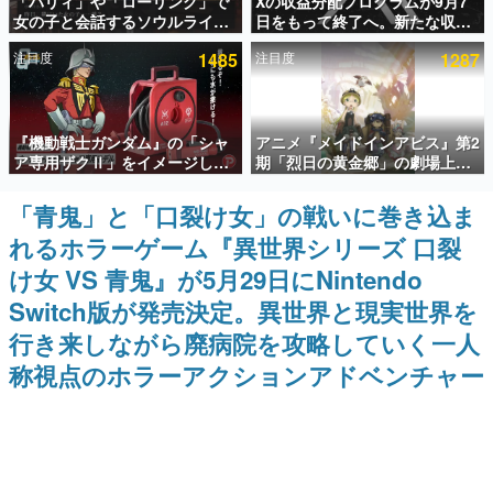
「パリィ」や「ローリング」で
Xの収益分配プログラムが9月7
女の子と会話するソウルライク
日をもって終了へ。新たな収益
インタビュー
恋愛ゲーム『小早川さんはソウ
化制度「Original Content
注目度
1485
注目度
1287
ルライク』無料公開。返事に失
Rewards Program」を発表
連載・特集一覧
敗すると「YOU DIED」
殿堂入り記事
『機動戦士ガンダム』の「シャ
アニメ『メイドインアビス』第2
SNS拡散数が数千以上！ ページビュー数万以上！ などな
ど。多くの人々に読まれた、電ファミ渾身の“殿堂入り”記
ア専用ザクⅡ」をイメージした
期「烈日の黄金郷」の劇場上映
事をまとめました。
散水ホースリールが予約開始。
が決定！レグ役・伊瀬茉莉也さ
本体にはシャアのパーソナルマ
んらが登壇する舞台挨拶も実施
「青鬼」と「口裂け女」の戦いに巻き込ま
ゲームの企画書
ークやジオン公国軍のエンブレ
名作ゲームクリエイターの方々に製作時のエピソードをお
れるホラーゲーム『異世界シリーズ 口裂
ム、型式番号などを配置
聞きし、ヒットする企画（ゲーム）とは何か？を探ってい
きます。
け女 VS 青鬼』が5月29日にNintendo
赫本
Switch版が発売決定。異世界と現実世界を
この物語を解いてはいけない。『赫本』は、〈試験問題〉
行き来しながら廃病院を攻略していく一人
の形をした短編ホラー小説集です。
称視点のホラーアクションアドベンチャー
新世代に訊く
これからのデジタルゲーム市場を担う若きクリエイター達
の姿を追い、彼らのルーツと情熱を探っていきます。
ゲーム世代の作家たち
ゲームに多大な影響を受けた作家さんに取材し、ゲームが