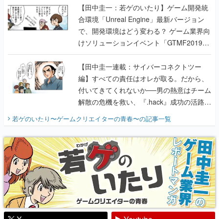
【田中圭一：若ゲのいたり】ゲーム開発統
合環境「Unreal Engine」最新バージョン
で、開発環境はどう変わる？ ゲーム業界向
けソリューションイベント「GTMF2019」
に行って、より理解を深めよう【PR】
【田中圭一連載：サイバーコネクトツー
編】すべての責任はオレが取る。だから、
付いてきてくれないか──男の熱意はチーム
解散の危機を救い、『.hack』成功の活路を
開く。業界の快男児・松山 洋に流れる血は
若ゲのいたり〜ゲームクリエイターの青春〜
の記事一覧
『少年ジャンプ』色だった【若ゲのいた
り】