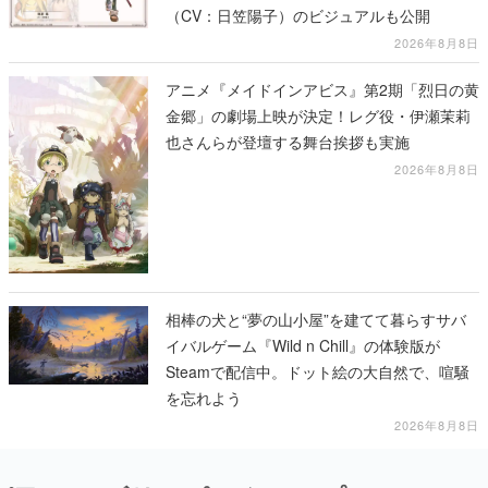
（CV：日笠陽子）のビジュアルも公開
2026年8月8日
アニメ『メイドインアビス』第2期「烈日の黄
金郷」の劇場上映が決定！レグ役・伊瀬茉莉
也さんらが登壇する舞台挨拶も実施
2026年8月8日
相棒の犬と“夢の山小屋”を建てて暮らすサバ
イバルゲーム『Wild n Chill』の体験版が
Steamで配信中。ドット絵の大自然で、喧騒
を忘れよう
2026年8月8日