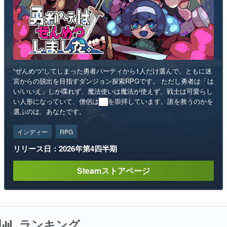
“ぜんめつ”してしまった勇者パーティから1人だけ選んで、ともに迷
宮からの脱出を目指すダンジョン探索RPGです。 ただし勇者は「は
い/いいえ」しか喋れず、魔法使いは魔法が使えず、戦士は可愛らし
い人形になっていて、僧侶は██を崇拝しています。誰を救うのかを
選ぶのは、あなたです。
インディー
RPG
リリース日：2026年第4四半期
Steamストアページ
ランキング