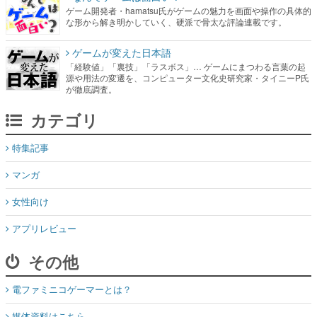
ゲーム開発者・hamatsu氏がゲームの魅力を画面や操作の具体的
な形から解き明かしていく、硬派で骨太な評論連載です。
ゲームが変えた日本語
「経験値」「裏技」「ラスボス」… ゲームにまつわる言葉の起
源や用法の変遷を、コンピューター文化史研究家・タイニーP氏
が徹底調査。
カテゴリ
特集記事
マンガ
女性向け
アプリレビュー
その他
電ファミニコゲーマーとは？
媒体資料はこちら