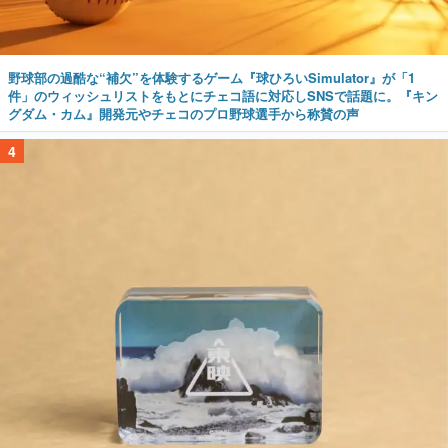
野球部の過酷な“補欠”を体験するゲーム『球ひろいSimulator』が「1
件」のウィッシュリストをもとにチェコ語に対応しSNSで話題に。『キン
グダム・カム』開発元やチェコのプロ野球選手から称賛の声
4