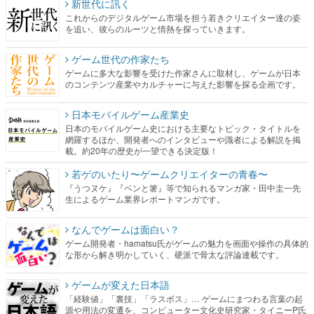
新世代に訊く
これからのデジタルゲーム市場を担う若きクリエイター達の姿
を追い、彼らのルーツと情熱を探っていきます。
ゲーム世代の作家たち
ゲームに多大な影響を受けた作家さんに取材し、ゲームが日本
のコンテンツ産業やカルチャーに与えた影響を探る企画です。
日本モバイルゲーム産業史
日本のモバイルゲーム史における主要なトピック・タイトルを
網羅するほか、開発者へのインタビューや識者による解説を掲
載。約20年の歴史が一望できる決定版！
若ゲのいたり〜ゲームクリエイターの青春〜
『うつヌケ』『ペンと箸』等で知られるマンガ家・田中圭一先
生によるゲーム業界レポートマンガです。
なんでゲームは面白い？
ゲーム開発者・hamatsu氏がゲームの魅力を画面や操作の具体的
な形から解き明かしていく、硬派で骨太な評論連載です。
ゲームが変えた日本語
「経験値」「裏技」「ラスボス」… ゲームにまつわる言葉の起
源や用法の変遷を、コンピューター文化史研究家・タイニーP氏