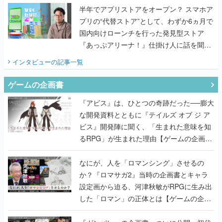
半年でアプリストアをオープン？ スマホア
プリの“代替ストア”として、わずか6ヵ月で
国内向けローンチを行った発見型ストア
『あっぷアリーナ！』仕掛け人に話を聞い
てみた
インタビュー
の記事一覧
ゲームの企画書
『アビス』は、ひとつの奇跡だった──膨大
な開発資料とともに『テイルズ オブ ジ ア
ビス』開発陣に聞く、「生まれた意味を知
るRPG」が生まれた理由【ゲームの企画
書】
なにが、人を「ロマンシング」させるの
か？『ロマサガ2』当時の企画書とキャラ
設定画から迫る、河津秋敏がRPGに生み出
した「ロマン」の正体とは【ゲームの企画
書】