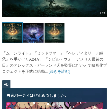
マンガ
1 / 3
女性向け
アプリレビュー
その他
電ファミニコゲーマーとは？
『ムーンライト』『ミッドサマー』『ヘレディタリー／継
承』を手がけたA24が、『シビル・ウォー アメリカ最後の
運営：株式会社マレ
日』のアレックス・ガーランド氏を監督にむかえて映画化プ
ロジェクトを正式に始動...
[続きを読む]
AD
勇者パーティはぜんめつしました。