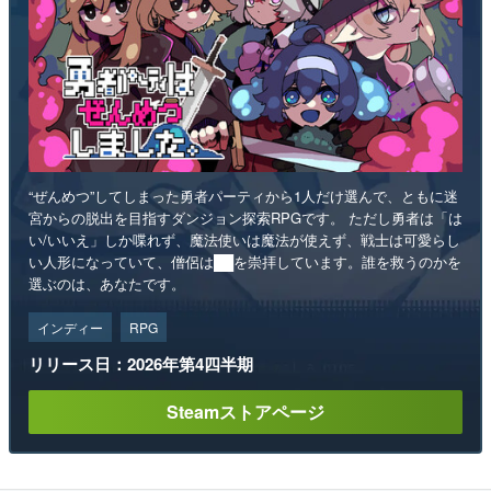
“ぜんめつ”してしまった勇者パーティから1人だけ選んで、ともに迷
宮からの脱出を目指すダンジョン探索RPGです。 ただし勇者は「は
い/いいえ」しか喋れず、魔法使いは魔法が使えず、戦士は可愛らし
い人形になっていて、僧侶は██を崇拝しています。誰を救うのかを
選ぶのは、あなたです。
インディー
RPG
リリース日：2026年第4四半期
Steamストアページ