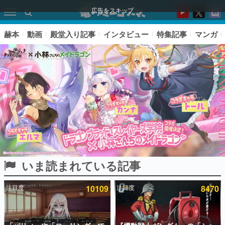
広告をスキップ
赫本
動画
殿堂入り記事
インタビュー
特集記事
マンガ
いま読まれている記事
ピックアップ
注目度
10109
注目度
8470
電ファミのいま読まれている記事ランキング
アプリセール情報