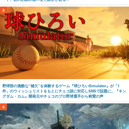
3
野球部の過酷な“補欠”を体験するゲーム『球ひろいSimulator』が「1
件」のウィッシュリストをもとにチェコ語に対応しSNSで話題に。『キン
グダム・カム』開発元やチェコのプロ野球選手から称賛の声
4