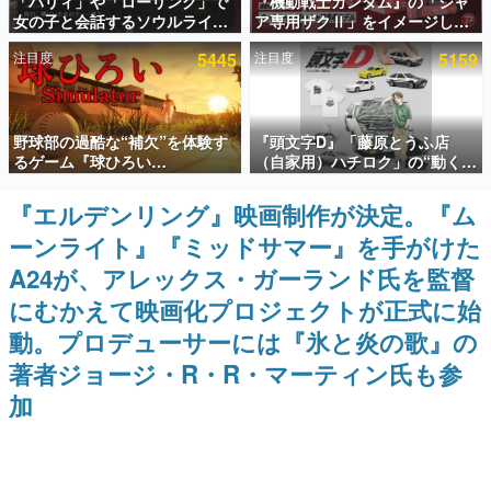
「パリィ」や「ローリング」で
『機動戦士ガンダム』の「シャ
女の子と会話するソウルライク
ア専用ザクⅡ」をイメージした
インタビュー
恋愛ゲーム『小早川さんはソウ
散水ホースリールが予約開始。
注目度
5445
注目度
5159
ルライク』無料公開。返事に失
本体にはシャアのパーソナルマ
連載・特集一覧
敗すると「YOU DIED」
ークやジオン公国軍のエンブレ
ム、型式番号などを配置
殿堂入り記事
野球部の過酷な“補欠”を体験す
『頭文字D』「藤原とうふ店
SNS拡散数が数千以上！ ページビュー数万以上！ などな
ど。多くの人々に読まれた、電ファミ渾身の“殿堂入り”記
るゲーム『球ひろい
（自家用）ハチロク」の“動くテ
事をまとめました。
Simulator』が「1件」のウィッ
ィッシュケース”が買えるポップ
シュリストをもとにチェコ語に
アップショップが開催へ。マン
『エルデンリング』映画制作が決定。『ム
ゲームの企画書
対応しSNSで話題に。『キング
ガの舞台である群馬の「イオン
名作ゲームクリエイターの方々に製作時のエピソードをお
ーンライト』『ミッドサマー』を手がけた
ダム・カム』開発元やチェコの
モール高崎」にて、8月11日か
聞きし、ヒットする企画（ゲーム）とは何か？を探ってい
プロ野球選手から称賛の声
ら8月20日までの期間限定で開
きます。
A24が、アレックス・ガーランド氏を監督
催予定
赫本
にむかえて映画化プロジェクトが正式に始
この物語を解いてはいけない。『赫本』は、〈試験問題〉
動。プロデューサーには『氷と炎の歌』の
の形をした短編ホラー小説集です。
著者ジョージ・R・R・マーティン氏も参
新世代に訊く
加
これからのデジタルゲーム市場を担う若きクリエイター達
の姿を追い、彼らのルーツと情熱を探っていきます。
ゲーム世代の作家たち
ゲームに多大な影響を受けた作家さんに取材し、ゲームが