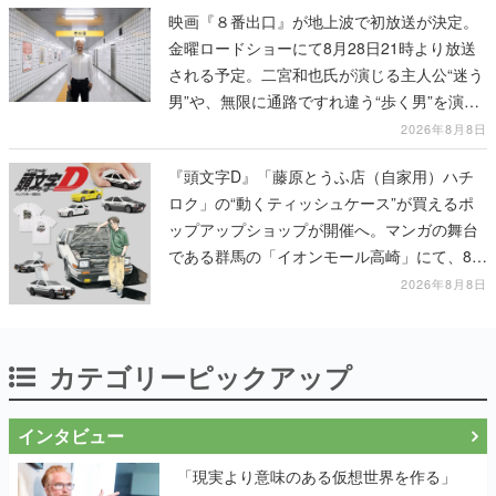
映画『８番出口』が地上波で初放送が決定。
金曜ロードショーにて8月28日21時より放送
される予定。二宮和也氏が演じる主人公“迷う
男”や、無限に通路ですれ違う“歩く男”を演じ
る河内大和氏の迫真の演技は必見
2026年8月8日
『頭文字D』「藤原とうふ店（自家用）ハチ
ロク」の“動くティッシュケース”が買えるポ
ップアップショップが開催へ。マンガの舞台
である群馬の「イオンモール高崎」にて、8月
11日から8月20日までの期間限定で開催予定
2026年8月8日
カテゴリーピックアップ
インタビュー
「現実より意味のある仮想世界を作る」