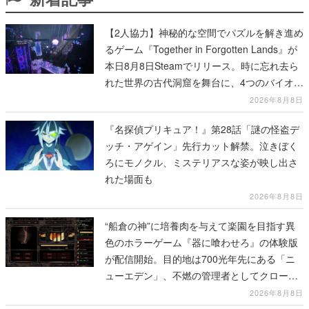
【2人協力】神秘的な空間でパズルを解き進め
るゲーム『Together in Forgotten Lands』が
本日8月8日Steamでリリース。時に忘れ去ら
れた世界の古代洞窟を舞台に、4つのバイオー
ムを探索しながら脱出を目指す
2026年8月8日
『名探偵プリキュア！』第28話「謎の怪盗デ
ッチ・アゲイン」先行カット解禁。泣きぼく
ろにモノクル、ミステリアスな姿が映し出さ
れた場面も
2026年8月8日
“船倉の神”に培養肉を与えて楽園を目指す異
色のホラーゲーム『器に喰わせろ』の体験版
が配信開始。目的地は700光年先にある「ニ
ューエデン」、不燃の管理者としてクローン
人間を増やし、加工して神に捧げる
2026年8月8日