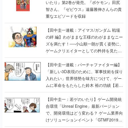
いたり』第2巻が発売。『ポケモン』田尻
智さん、『ゼビウス』遠藤雅伸さんらの貴
重なエピソードを収録
【田中圭一連載：アイマス/ガンダム 戦場
の絆 編】わがままな王様のわがままなニー
ズを満たす！──小山順一朗が貫く姿勢に、
ゲームクリエイターとしての矜持を見た
【若ゲのいたり最終回】
【田中圭一連載：バーチャファイター編】
「新しい3D表現のために、軍事技術を採り
入れたい」世界情勢を味方につけて、ゲー
ムに革命をもたらした鈴木 裕の功績【若ゲ
のいたり】
【田中圭一：若ゲのいたり】ゲーム開発統
合環境「Unreal Engine」最新バージョン
で、開発環境はどう変わる？ ゲーム業界向
けソリューションイベント「GTMF2019」
に行って、より理解を深めよう【PR】