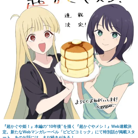
『超かぐや姫！』本編の“10年後”を描く『超かぐやメシ！』Web連載決
定。新たなWebマンガレーベル「ビビビコミック」にて特別話が掲載スタ
ート、あのお話には…まだ続きがある！