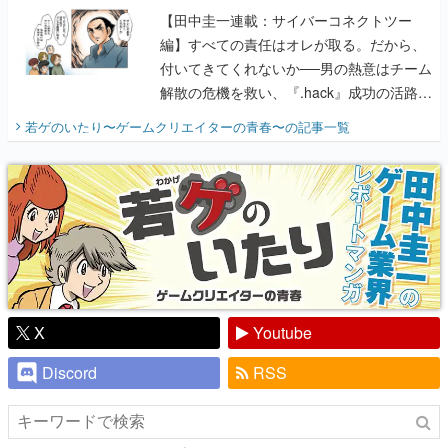
【田中圭一連載：サイバーコネクトツー
編】すべての責任はオレが取る。だから、
付いてきてくれないか──男の熱意はチーム
解散の危機を救い、『.hack』成功の活路を
開く。業界の快男児・松山 洋に流れる血は
若ゲのいたり〜ゲームクリエイターの青春〜
の記事一覧
『少年ジャンプ』色だった【若ゲのいた
り】
X
Youtube
Discord
RSS