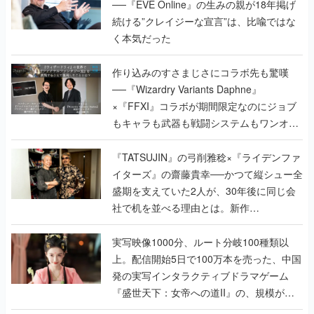
──『EVE Online』の生みの親が18年掲げ
続ける”クレイジーな宣言”は、比喩ではな
く本気だった
作り込みのすさまじさにコラボ先も驚嘆
──『Wizardry Variants Daphne』
×『FFXI』コラボが期間限定なのにジョブ
もキャラも武器も戦闘システムもワンオフ
で作り込まれた理由を両ディレクターに聞
く
『TATSUJIN』の弓削雅稔×『ライデンファ
イターズ』の齋藤貴幸──かつて縦シュー全
盛期を支えていた2人が、30年後に同じ会
社で机を並べる理由とは。新作
『TATSUJIN EXTREME』で初タッグを組
んだレジェンド2人に訊く開発秘話
実写映像1000分、ルート分岐100種類以
上。配信開始5日で100万本を売った、中国
発の実写インタラクティブドラマゲーム
『盛世天下：女帝への道II』の、規模が違
うこだわりをプロデューサーに聞いた