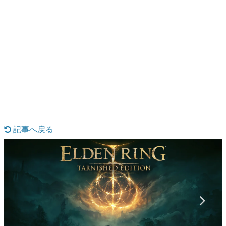
日本のコンテンツ産業やカルチャーに与えた影響を探る企
画です。
日本モバイルゲーム産業史
日本のモバイルゲーム史における主要なトピック・タイト
ルを網羅するほか、開発者へのインタビューや識者による
解説を掲載。約20年の歴史が一望できる決定版！
若ゲのいたり〜ゲームクリエイターの青春〜
『うつヌケ』『ペンと箸』等で知られるマンガ家・田中圭
一先生によるゲーム業界レポートマンガです。
なんでゲームは面白い？
ゲーム開発者・hamatsu氏がゲームの魅力を画面や操作の
記事へ戻る
具体的な形から解き明かしていく、硬派で骨太な評論連載
です。
ゲームが変えた日本語
「経験値」「裏技」「ラスボス」… ゲームにまつわる言葉
の起源や用法の変遷を、コンピューター文化史研究家・タ
イニーP氏が徹底調査。
カテゴリ
特集記事