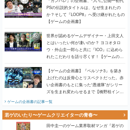
『ガンパレ』の企画書、ついに公開━初代
PSの伝説的タイトルは、なぜ生まれたの
か？そして『LOOP8』へ受け継がれたもの
【ゲームの企画書】
世界が認めるゲームデザイナー・上田文人
とはいったい何が凄いのか？ ヨコオタロ
ウ・外山圭一郎らと共に『ICO』に込めら
れたこだわりを語り尽くす！【ゲームの企
画書】
【ゲームの企画書】『ペルソナ3』を築き
上げたのは反骨心とリスペクトだった。赤
い企画書のもとに集った“愚連隊”がシリー
ズを生まれ変わらせるまで【橋野桂インタ
ビュー】
ゲームの企画書
の記事一覧
若ゲのいたり〜ゲームクリエイターの青春〜
田中圭一のゲーム業界取材マンガ『若ゲの