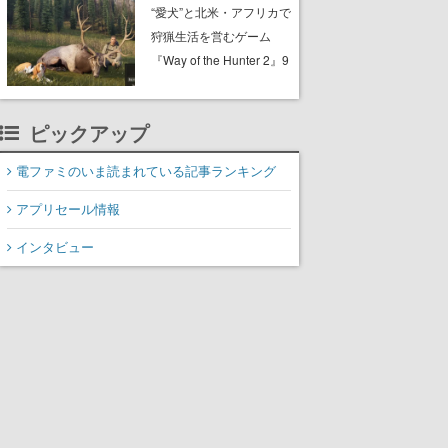
配布中。入手できる期間
“愛犬”と北米・アフリカで
は8月10日まで
狩猟生活を営むゲーム
『Way of the Hunter 2』9
月29日に正式版が発売決
定。猟犬は動物を追跡し
ピックアップ
てくれる忠実な相棒とし
て登場し、冒険を重ねる
電ファミのいま読まれている記事ランキング
と成長する。記念撮影も
可能
アプリセール情報
インタビュー