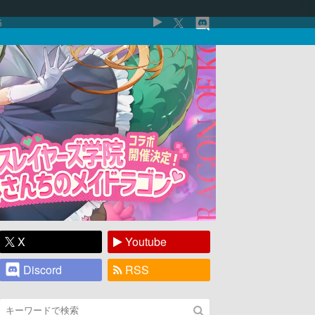
5
X
Youtube
Discord
RSS