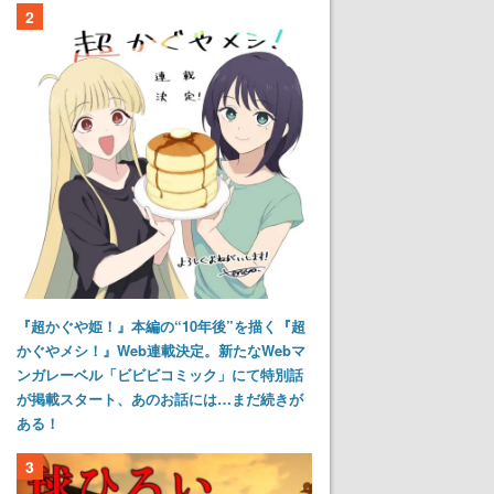
2
『超かぐや姫！』本編の“10年後”を描く『超
かぐやメシ！』Web連載決定。新たなWebマ
ンガレーベル「ビビビコミック」にて特別話
が掲載スタート、あのお話には…まだ続きが
ある！
3