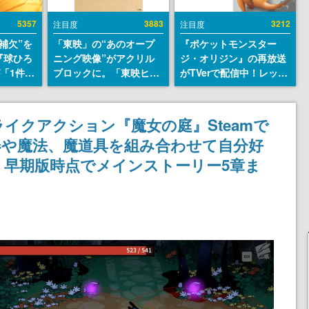
5357
3883
3212
注目度
注目度
補欠”を
「東映」の“あのオープ
『ポケットモンスター
『球ひろ
ニング映像”がアクリル
ジ・オリジン』の再放送
』が「1件」
ブロックに。「東映ヒス
がTVerで配信中！レッド
ストをも
トリカル グッズコレクシ
（CV：竹内順子）が主人
対応し
ョン」が8月下旬より発
公のオリジナルアニメ
『キング
売
イクアクション『魔女の庭』Steamで
発元やチ
器や魔法、魔道具を組み合わせて自分好
選手から
早期版時点でメインストーリー5章ま