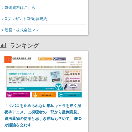
媒体資料はこちら
XプレゼントCP応募規約
運営：株式会社マレ
ランキング
1
「タバコを止められない猫耳キャラを描く深
夜枠アニメ」に視聴者の一部から批判意見。
違法薬物の使用と思しき描写も含めて、BPO
が議論を交わす