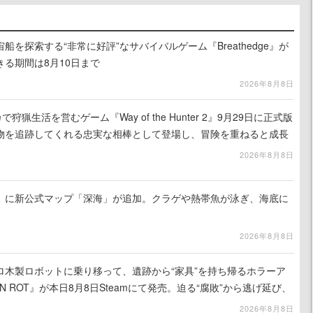
を探索する“非常に好評”なサバイバルゲーム『Breathedge』が
る期間は8月10日まで
2026年8月8日
狩猟生活を営むゲーム『Way of the Hunter 2』9月29日に正式版
物を追跡してくれる忠実な相棒として登場し、冒険を重ねると成長
2026年8月8日
』に新公式マップ「深海」が追加。クラゲや熱帯魚が泳ぎ、海底に
2026年8月8日
ロ木製ロボットに乗り移って、遺跡から“家具”を持ち帰るホラーア
N ROT』が本日8月8日Steamにて発売。迫る“腐敗”から逃げ延び、
を再建
2026年8月8日