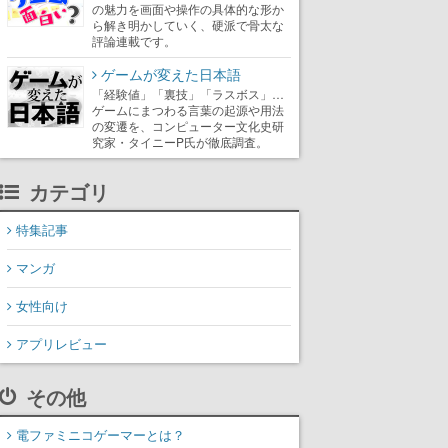
の魅力を画面や操作の具体的な形か
ら解き明かしていく、硬派で骨太な
評論連載です。
ゲームが変えた日本語
「経験値」「裏技」「ラスボス」…
ゲームにまつわる言葉の起源や用法
の変遷を、コンピューター文化史研
究家・タイニーP氏が徹底調査。
カテゴリ
特集記事
マンガ
女性向け
アプリレビュー
その他
電ファミニコゲーマーとは？