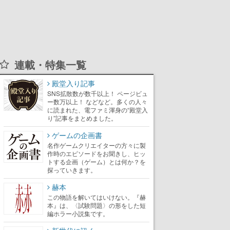
連載・特集一覧
殿堂入り記事
SNS拡散数が数千以上！ ページビュ
ー数万以上！ などなど。多くの人々
に読まれた、電ファミ渾身の“殿堂入
り”記事をまとめました。
ゲームの企画書
名作ゲームクリエイターの方々に製
作時のエピソードをお聞きし、ヒッ
トする企画（ゲーム）とは何か？を
探っていきます。
赫本
この物語を解いてはいけない。『赫
本』は、〈試験問題〉の形をした短
編ホラー小説集です。