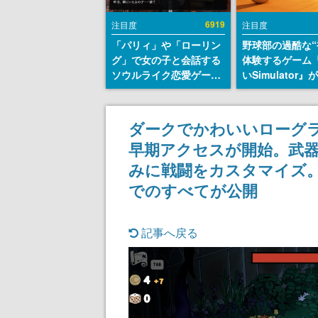
6919
注目度
注目度
「パリィ」や「ローリン
野球部の過酷な“
グ」で女の子と会話する
体験するゲーム
ソウルライク恋愛ゲーム
いSimulator
『小早川さんはソウルラ
のウィッシュリ
イク』無料公開。返事に
とにチェコ語に
失敗すると「YOU
SNSで話題に。
ダークでかわいいローグラ
DIED」
ダム・カム』開
早期アクセスが開始。武
ェコのプロ野球
称賛の声
みに戦闘をカスタマイズ。
でのすべてが公開
記事へ戻る