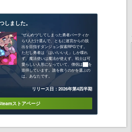
つしました。
“ぜんめつ”してしまった勇者パーティか
ら1人だけ選んで、ともに迷宮からの脱
出を目指すダンジョン探索RPGです。
ただし勇者は「はい/いいえ」しか喋れ
ず、魔法使いは魔法が使えず、戦士は可
愛らしい人形になっていて、僧侶は██を
崇拝しています。誰を救うのかを選ぶの
は、あなたです。
リリース日：2026年第4四半期
Steamストアページ