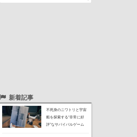
新着記事
不死身のニワトリと宇宙
船を探索する“非常に好
評”なサバイバルゲーム
『Breathedge』が無料で