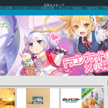
広告をスキップ
入り記事
インタビュー
特集記事
マンガ
Steam
Switch2
PS