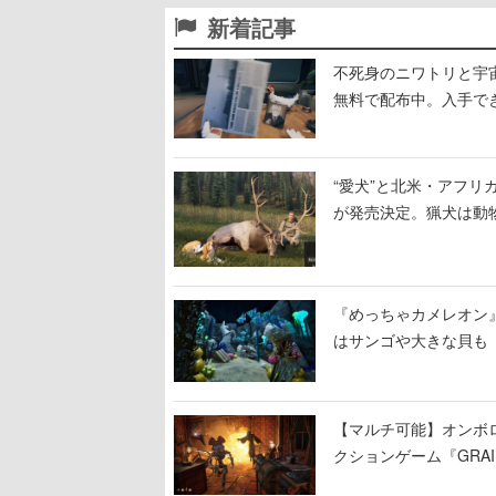
新着記事
不死身のニワトリと宇宙船
無料で配布中。入手でき
“愛犬”と北米・アフリカで
が発売決定。猟犬は動
する。記念撮影も可能
『めっちゃカメレオン
はサンゴや大きな貝も
【マルチ可能】オンボ
クションゲーム『GRAI
持ち帰った家具で基地