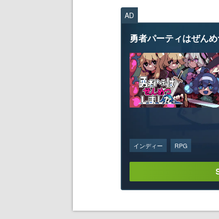
AD
勇者パーティはぜんめ
インディー
RPG