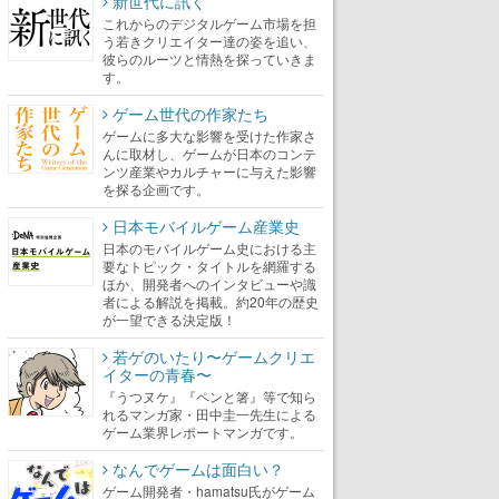
新世代に訊く
これからのデジタルゲーム市場を担
う若きクリエイター達の姿を追い、
彼らのルーツと情熱を探っていきま
す。
ゲーム世代の作家たち
ゲームに多大な影響を受けた作家さ
んに取材し、ゲームが日本のコンテ
ンツ産業やカルチャーに与えた影響
を探る企画です。
日本モバイルゲーム産業史
日本のモバイルゲーム史における主
要なトピック・タイトルを網羅する
ほか、開発者へのインタビューや識
者による解説を掲載。約20年の歴史
が一望できる決定版！
若ゲのいたり〜ゲームクリエ
イターの青春〜
『うつヌケ』『ペンと箸』等で知ら
れるマンガ家・田中圭一先生による
ゲーム業界レポートマンガです。
なんでゲームは面白い？
ゲーム開発者・hamatsu氏がゲーム