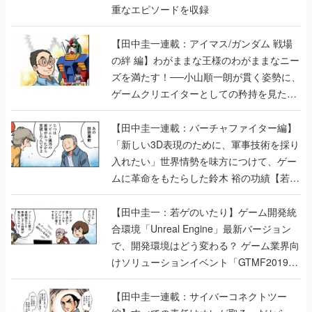
重なエピソードを収録
【田中圭一連載：アイマス/ガンダム 戦場
の絆 編】わがままな王様のわがままなニー
ズを満たす！──小山順一朗が貫く姿勢に、
ゲームクリエイターとしての矜持を見た
【若ゲのいたり最終回】
【田中圭一連載：バーチャファイター編】
「新しい3D表現のために、軍事技術を採り
入れたい」世界情勢を味方につけて、ゲー
ムに革命をもたらした鈴木 裕の功績【若ゲ
のいたり】
【田中圭一：若ゲのいたり】ゲーム開発統
合環境「Unreal Engine」最新バージョン
で、開発環境はどう変わる？ ゲーム業界向
けソリューションイベント「GTMF2019」
に行って、より理解を深めよう【PR】
【田中圭一連載：サイバーコネクトツー