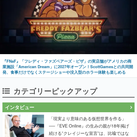
『FNaF』「フレディ・ファズベアーズ・ピザ」の実店舗がアメリカの商
業施設「American Dream」に2027年オープン！ScottGamesとの共同開
発、食事だけでなくステージショーや没入型のホラー体験も楽しめる
カテゴリーピックアップ
インタビュー
「現実より意味のある仮想世界を作る」
──『EVE Online』の生みの親が18年掲げ
続ける”クレイジーな宣言”は、比喩ではな