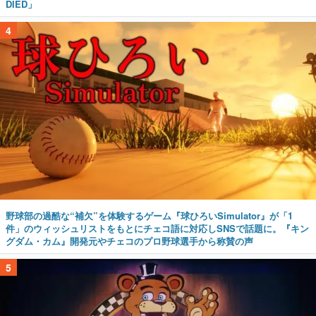
DIED」
4
野球部の過酷な“補欠”を体験するゲーム『球ひろいSimulator』が「1
件」のウィッシュリストをもとにチェコ語に対応しSNSで話題に。『キン
グダム・カム』開発元やチェコのプロ野球選手から称賛の声
5