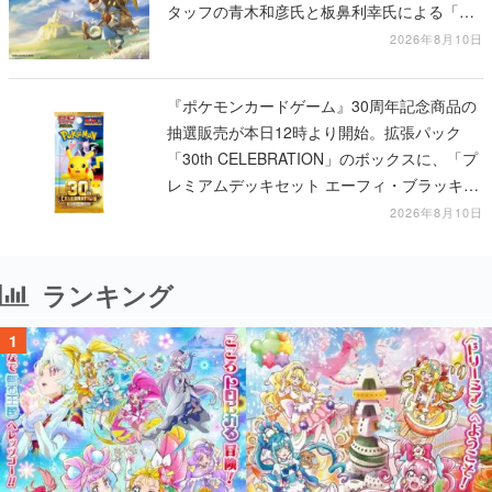
タッフの青木和彦氏と板鼻利幸氏による「ビ
ビ」の前日譚
2026年8月10日
『ポケモンカードゲーム』30周年記念商品の
抽選販売が本日12時より開始。拡張パック
「30th CELEBRATION」のボックスに、「プ
レミアムデッキセット エーフィ・ブラッキ
ー」「FUTURISTIC BOX」の計3商品
2026年8月10日
ランキング
1