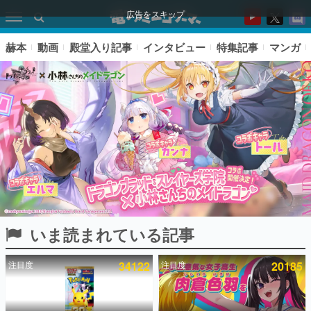
広告をスキップ
赫本
動画
殿堂入り記事
インタビュー
特集記事
マンガ
いま読まれている記事
ピックアップ
注目度
34122
注目度
20185
電ファミのいま読まれている記事ランキング
アプリセール情報