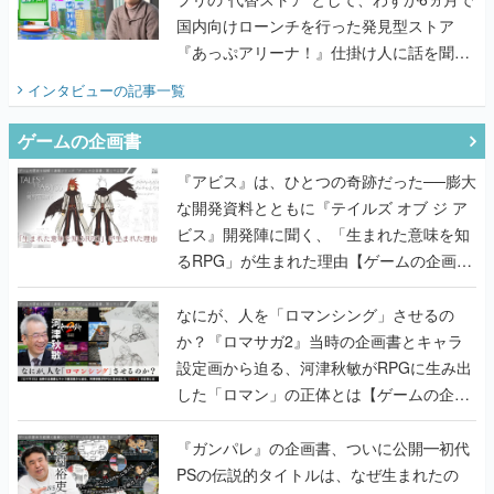
国内向けローンチを行った発見型ストア
『あっぷアリーナ！』仕掛け人に話を聞い
てみた
インタビュー
の記事一覧
ゲームの企画書
『アビス』は、ひとつの奇跡だった──膨大
な開発資料とともに『テイルズ オブ ジ ア
ビス』開発陣に聞く、「生まれた意味を知
るRPG」が生まれた理由【ゲームの企画
書】
なにが、人を「ロマンシング」させるの
か？『ロマサガ2』当時の企画書とキャラ
設定画から迫る、河津秋敏がRPGに生み出
した「ロマン」の正体とは【ゲームの企画
書】
『ガンパレ』の企画書、ついに公開━初代
PSの伝説的タイトルは、なぜ生まれたの