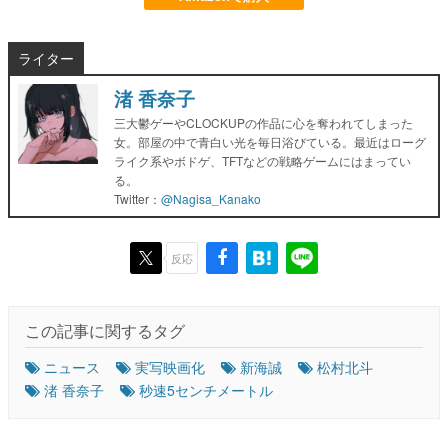
ライター
渚 香奈子
三大鬱ゲーやCLOCKUPの作品に心を奪われてしまった
女。部屋の中で青白い光を毎日浴びている。最近はローグ
ライク系やボドゲ、TFTなどの戦略ゲームにはまってい
る。
Twitter：
@Nagisa_Kanako
反応
この記事に関するタグ
ニュース
実写映画化
新海誠
松村北斗
渚 香奈子
秒速5センチメートル