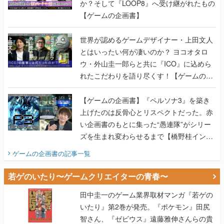
か？そして『LOOP8』へ受け継がれたもの
【ゲームの企画書】
世界が認めるゲームデザイナー・上田文人
とはいったい何が凄いのか？ ヨコオタロ
ウ・外山圭一郎らと共に『ICO』に込めら
れたこだわりを語り尽くす！【ゲームの企
画書】
【ゲームの企画書】『ペルソナ3』を築き
上げたのは反骨心とリスペクトだった。赤
い企画書のもとに集った“愚連隊”がシリー
ズを生まれ変わらせるまで【橋野桂インタ
ビュー】
ゲームの企画書
の記事一覧
若ゲのいたり〜ゲームクリエイターの青春〜
田中圭一のゲーム業界取材マンガ『若ゲの
いたり』第2巻が発売。『ポケモン』田尻
智さん、『ゼビウス』遠藤雅伸さんらの貴