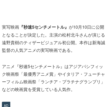
マンガ
女性向け
実写映画
が10月10日に公開
『秒速5センチメートル』
アプリレビュー
となることが決定した。主演の松村北斗さんが演じる
その他
遠野貴樹のティザービジュアル初公開。本作は新海誠
電ファミニコゲーマーとは？
監督の人気アニメの実写映画である。
運営：株式会社マレ
アニメ『秒速5センチメートル』はアジアパシフィッ
ク映画祭「最優秀アニメ賞」やイタリア・フューチャ
ーフィルム映画祭「ランチア・プラチナグランプリ」
などの映画賞を受賞している人気作。
AD