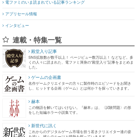
電ファミのいま読まれている記事ランキング
アプリセール情報
インタビュー
連載・特集一覧
殿堂入り記事
SNS拡散数が数千以上！ ページビュー数万以上！ などなど。多
くの人々に読まれた、電ファミ渾身の“殿堂入り”記事をまとめま
した。
ゲームの企画書
名作ゲームクリエイターの方々に製作時のエピソードをお聞き
し、ヒットする企画（ゲーム）とは何か？を探っていきます。
赫本
この物語を解いてはいけない。『赫本』は、〈試験問題〉の形
をした短編ホラー小説集です。
新世代に訊く
これからのデジタルゲーム市場を担う若きクリエイター達の姿
を追い、彼らのルーツと情熱を探っていきます。