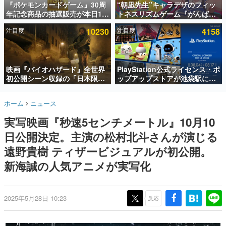
『ポケモンカードゲーム』30周
“朝凪先生”キャラデザのフィッ
年記念商品の抽選販売が本日12
トネスリズムゲーム『がんば
インタビュー
時より開始。拡張パック「30th
れ！チアリズム』Steamストア
注目度
10230
注目度
4158
CELEBRATION」のボックス
ページが公開。キャラクターの
連載・特集一覧
に、「プレミアムデッキセット
CVは陽向葵ゅかさん
エーフィ・ブラッキー」
殿堂入り記事
「FUTURISTIC BOX」の計3商
SNS拡散数が数千以上！ ページビュー数万以上！ などな
品
映画『バイオハザード』全世界
PlayStation公式ライセンス・ポ
ど。多くの人々に読まれた、電ファミ渾身の“殿堂入り”記
初公開シーン収録の「日本限
ップアップストアが池袋駅にて
事をまとめました。
定」予告映像が解禁。バイオの
期間限定で開催。夏のアパレル
日（8月10日）にあわせて、
や『ブラッドボーン』の新作ア
ゲームの企画書
ホーム
ニュース
「ラクーンシティ総合病院」へ
イテムが登場
名作ゲームクリエイターの方々に製作時のエピソードをお
聞きし、ヒットする企画（ゲーム）とは何か？を探ってい
行く配達人の姿が披露
実写映画『秒速5センチメートル』10月10
きます。
日公開決定。主演の松村北斗さんが演じる
赫本
この物語を解いてはいけない。『赫本』は、〈試験問題〉
遠野貴樹 ティザービジュアルが初公開。
の形をした短編ホラー小説集です。
新海誠の人気アニメが実写化
新世代に訊く
これからのデジタルゲーム市場を担う若きクリエイター達
の姿を追い、彼らのルーツと情熱を探っていきます。
2025年5月28日 10:23
反応
ゲーム世代の作家たち
ゲームに多大な影響を受けた作家さんに取材し、ゲームが