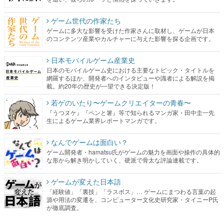
ゲーム世代の作家たち
ゲームに多大な影響を受けた作家さんに取材し、ゲームが日本
のコンテンツ産業やカルチャーに与えた影響を探る企画です。
日本モバイルゲーム産業史
日本のモバイルゲーム史における主要なトピック・タイトルを
網羅するほか、開発者へのインタビューや識者による解説を掲
載。約20年の歴史が一望できる決定版！
若ゲのいたり〜ゲームクリエイターの青春〜
『うつヌケ』『ペンと箸』等で知られるマンガ家・田中圭一先
生によるゲーム業界レポートマンガです。
なんでゲームは面白い？
ゲーム開発者・hamatsu氏がゲームの魅力を画面や操作の具体的
な形から解き明かしていく、硬派で骨太な評論連載です。
ゲームが変えた日本語
「経験値」「裏技」「ラスボス」… ゲームにまつわる言葉の起
源や用法の変遷を、コンピューター文化史研究家・タイニーP氏
が徹底調査。