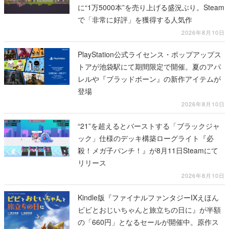
に“1万5000本”を売り上げる盛況ぶり。Steam
で「非常に好評」を獲得する人気作
2026年8月10日
PlayStation公式ライセンス・ポップアップス
トアが池袋駅にて期間限定で開催。夏のアパ
レルや『ブラッドボーン』の新作アイテムが
登場
2026年8月10日
“21”を超えるとバーストする「ブラックジャ
ック」仕様のデッキ構築ローグライト『必
殺！メガ子パンチ！』が8月11日Steamにて
リリース
2026年8月10日
Kindle版『ファイナルファンタジーIXえほん
ビビとおじいちゃんと旅立ちの日に』が半額
の「660円」となるセールが開催中。原作ス