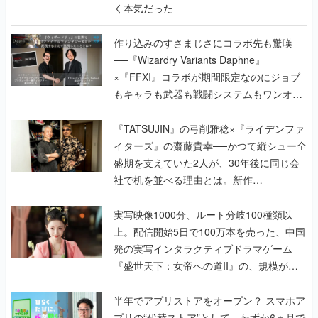
く本気だった
作り込みのすさまじさにコラボ先も驚嘆
──『Wizardry Variants Daphne』
×『FFXI』コラボが期間限定なのにジョブ
もキャラも武器も戦闘システムもワンオフ
で作り込まれた理由を両ディレクターに聞
く
『TATSUJIN』の弓削雅稔×『ライデンファ
イターズ』の齋藤貴幸──かつて縦シュー全
盛期を支えていた2人が、30年後に同じ会
社で机を並べる理由とは。新作
『TATSUJIN EXTREME』で初タッグを組
んだレジェンド2人に訊く開発秘話
実写映像1000分、ルート分岐100種類以
上。配信開始5日で100万本を売った、中国
発の実写インタラクティブドラマゲーム
『盛世天下：女帝への道II』の、規模が違
うこだわりをプロデューサーに聞いた
半年でアプリストアをオープン？ スマホア
プリの“代替ストア”として、わずか6ヵ月で