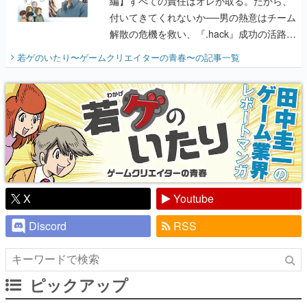
編】すべての責任はオレが取る。だから、
付いてきてくれないか──男の熱意はチーム
解散の危機を救い、『.hack』成功の活路を
開く。業界の快男児・松山 洋に流れる血は
若ゲのいたり〜ゲームクリエイターの青春〜
の記事一覧
『少年ジャンプ』色だった【若ゲのいた
り】
X
Youtube
Discord
RSS
ピックアップ