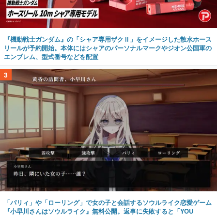
『機動戦士ガンダム』の「シャア専用ザクⅡ」をイメージした散水ホース
リールが予約開始。本体にはシャアのパーソナルマークやジオン公国軍の
エンブレム、型式番号などを配置
3
「パリィ」や「ローリング」で女の子と会話するソウルライク恋愛ゲーム
『小早川さんはソウルライク』無料公開。返事に失敗すると「YOU