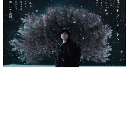
日本のコンテンツ産業やカルチャーに与えた影響を探る企
画です。
日本モバイルゲーム産業史
日本のモバイルゲーム史における主要なトピック・タイト
ルを網羅するほか、開発者へのインタビューや識者による
解説を掲載。約20年の歴史が一望できる決定版！
若ゲのいたり〜ゲームクリエイターの青春〜
『うつヌケ』『ペンと箸』等で知られるマンガ家・田中圭
一先生によるゲーム業界レポートマンガです。
なんでゲームは面白い？
ゲーム開発者・hamatsu氏がゲームの魅力を画面や操作の
具体的な形から解き明かしていく、硬派で骨太な評論連載
です。
ゲームが変えた日本語
「経験値」「裏技」「ラスボス」… ゲームにまつわる言葉
の起源や用法の変遷を、コンピューター文化史研究家・タ
イニーP氏が徹底調査。
カテゴリ
特集記事