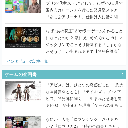
プリの“代替ストア”として、わずか6ヵ月で
国内向けローンチを行った発見型ストア
『あっぷアリーナ！』仕掛け人に話を聞い
てみた
なぜ “あの花王” がホラーゲームを作ること
になったのか？ 敵に見つからないようにマ
ジックリンでこっそり掃除する『しずかな
おそうじ』が生まれるまで【開発座談会】
インタビュー
の記事一覧
ゲームの企画書
『アビス』は、ひとつの奇跡だった──膨大
な開発資料とともに『テイルズ オブ ジ ア
ビス』開発陣に聞く、「生まれた意味を知
るRPG」が生まれた理由【ゲームの企画
書】
なにが、人を「ロマンシング」させるの
か？『ロマサガ2』当時の企画書とキャラ