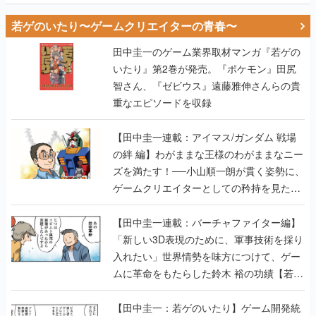
若ゲのいたり〜ゲームクリエイターの青春〜
田中圭一のゲーム業界取材マンガ『若ゲの
いたり』第2巻が発売。『ポケモン』田尻
智さん、『ゼビウス』遠藤雅伸さんらの貴
重なエピソードを収録
【田中圭一連載：アイマス/ガンダム 戦場
の絆 編】わがままな王様のわがままなニー
ズを満たす！──小山順一朗が貫く姿勢に、
ゲームクリエイターとしての矜持を見た
【若ゲのいたり最終回】
【田中圭一連載：バーチャファイター編】
「新しい3D表現のために、軍事技術を採り
入れたい」世界情勢を味方につけて、ゲー
ムに革命をもたらした鈴木 裕の功績【若ゲ
のいたり】
【田中圭一：若ゲのいたり】ゲーム開発統