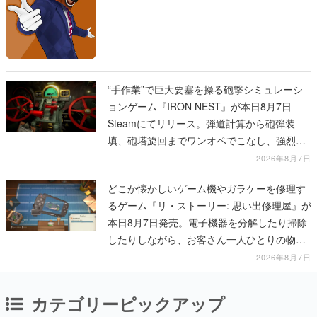
“手作業”で巨大要塞を操る砲撃シミュレーシ
ョンゲーム『IRON NEST』が本日8月7日
Steamにてリリース。弾道計算から砲弾装
填、砲塔旋回までワンオペでこなし、強烈な
一撃をブチかませるロマンある作品
2026年8月7日
どこか懐かしいゲーム機やガラケーを修理す
るゲーム『リ・ストーリー: 思い出修理屋』が
本日8月7日発売。電子機器を分解したり掃除
したりしながら、お客さん一人ひとりの物語
に耳を傾ける
2026年8月7日
カテゴリーピックアップ