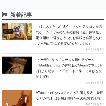
新着記事
「けもの」たちが通う小さなヘアサロンを営
むゲーム『けものたちの髪切り屋』体験版が
配信開始。悩みを持ったお客様と会話を交わ
し“本当に望んでる髪型”を見つけ出す
2026年8月7日
“ビー玉”になってコースを転がるゲーム
『Marblearium』の体験版がSteamで本日8月
7日より配信。Lo-Fiビートに乗って奇妙な空
間を探検
2026年8月7日
VTuber・ばあちゃるさんが引退を発表。時期
などの詳細は8月9日15時からの配信で説明
2026年8月7日