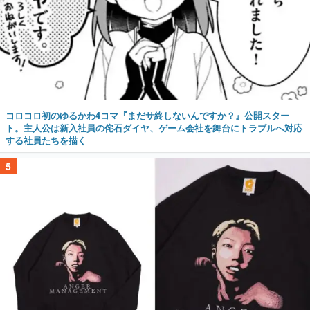
コロコロ初のゆるかわ4コマ『まだサ終しないんですか？』公開スター
ト。主人公は新入社員の侘石ダイヤ、ゲーム会社を舞台にトラブルへ対応
する社員たちを描く
5