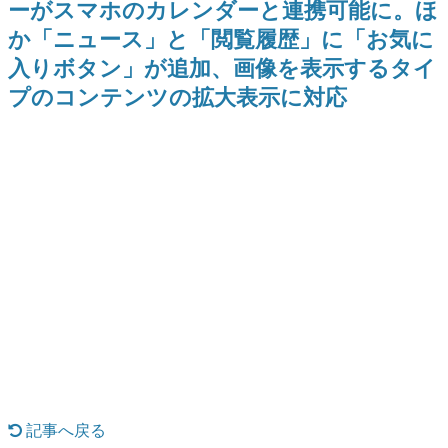
ーがスマホのカレンダーと連携可能に。ほ
日本のコンテンツ産業やカルチャーに与えた影響を探る企
か「ニュース」と「閲覧履歴」に「お気に
画です。
入りボタン」が追加、画像を表示するタイ
日本モバイルゲーム産業史
日本のモバイルゲーム史における主要なトピック・タイト
プのコンテンツの拡大表示に対応
ルを網羅するほか、開発者へのインタビューや識者による
解説を掲載。約20年の歴史が一望できる決定版！
若ゲのいたり〜ゲームクリエイターの青春〜
『うつヌケ』『ペンと箸』等で知られるマンガ家・田中圭
一先生によるゲーム業界レポートマンガです。
なんでゲームは面白い？
ゲーム開発者・hamatsu氏がゲームの魅力を画面や操作の
具体的な形から解き明かしていく、硬派で骨太な評論連載
です。
ゲームが変えた日本語
「経験値」「裏技」「ラスボス」… ゲームにまつわる言葉
の起源や用法の変遷を、コンピューター文化史研究家・タ
イニーP氏が徹底調査。
カテゴリ
記事へ戻る
特集記事