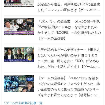
設定画から迫る、河津秋敏がRPGに生み出
した「ロマン」の正体とは【ゲームの企画
書】
『ガンパレ』の企画書、ついに公開━初代
PSの伝説的タイトルは、なぜ生まれたの
か？そして『LOOP8』へ受け継がれたもの
【ゲームの企画書】
世界が認めるゲームデザイナー・上田文人
とはいったい何が凄いのか？ ヨコオタロ
ウ・外山圭一郎らと共に『ICO』に込めら
れたこだわりを語り尽くす！【ゲームの企
画書】
【ゲームの企画書】『ペルソナ3』を築き
上げたのは反骨心とリスペクトだった。赤
い企画書のもとに集った“愚連隊”がシリー
ズを生まれ変わらせるまで【橋野桂インタ
ビュー】
ゲームの企画書
の記事一覧