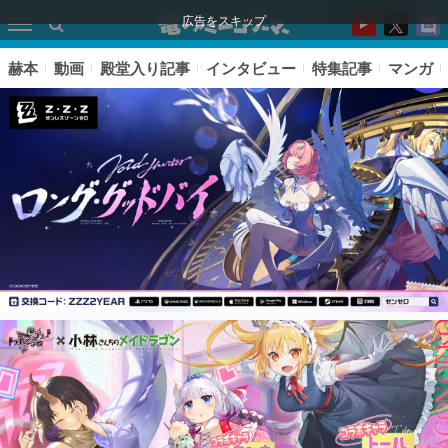
広告をスキップ
赫本
動画
殿堂入り記事
インタビュー
特集記事
マンガ
ピックアップ
電ファミのいま読まれている記事ランキング
アプリセール情報