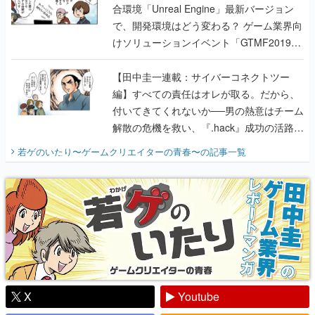
合環境「Unreal Engine」最新バージョン
で、開発環境はどう変わる？ ゲーム業界向
けソリューションイベント「GTMF2019」
に行って、より理解を深めよう【PR】
【田中圭一連載：サイバーコネクトツー
編】すべての責任はオレが取る。だから、
付いてきてくれないか──男の熱意はチーム
解散の危機を救い、『.hack』成功の活路を
開く。業界の快男児・松山 洋に流れる血は
若ゲのいたり〜ゲームクリエイターの青春〜
の記事一覧
『少年ジャンプ』色だった【若ゲのいた
り】
X
Youtube