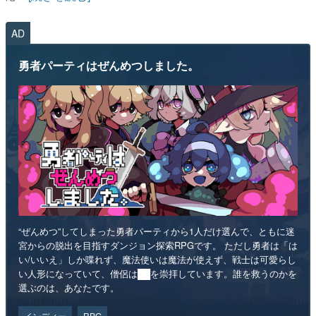
AD
勇者パーティはぜんめつしました。
“ぜんめつ”してしまった勇者パーティから1人だけ選んで、ともに迷
宮からの脱出を目指すダンジョン探索RPGです。 ただし勇者は「は
い/いいえ」しか喋れず、魔法使いは魔法が使えず、戦士は可愛らし
い人形になっていて、僧侶は██を崇拝しています。誰を救うのかを
選ぶのは、あなたです。
インディー
RPG