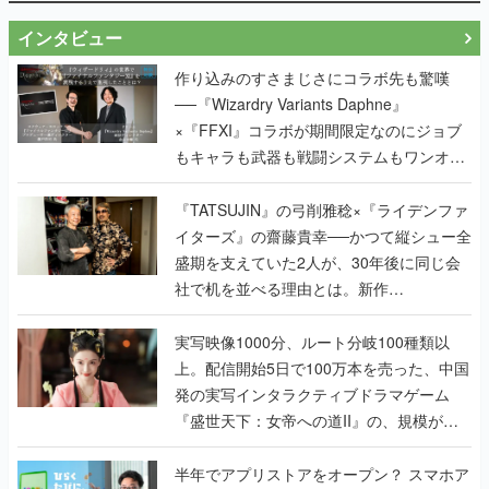
インタビュー
作り込みのすさまじさにコラボ先も驚嘆
──『Wizardry Variants Daphne』
×『FFXI』コラボが期間限定なのにジョブ
もキャラも武器も戦闘システムもワンオフ
で作り込まれた理由を両ディレクターに聞
く
『TATSUJIN』の弓削雅稔×『ライデンファ
イターズ』の齋藤貴幸──かつて縦シュー全
盛期を支えていた2人が、30年後に同じ会
社で机を並べる理由とは。新作
『TATSUJIN EXTREME』で初タッグを組
んだレジェンド2人に訊く開発秘話
実写映像1000分、ルート分岐100種類以
上。配信開始5日で100万本を売った、中国
発の実写インタラクティブドラマゲーム
『盛世天下：女帝への道II』の、規模が違
うこだわりをプロデューサーに聞いた
半年でアプリストアをオープン？ スマホア