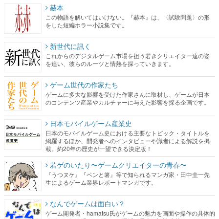
赫本
この物語を解いてはいけない。『赫本』は、〈試験問題〉の形
をした短編ホラー小説集です。
新世代に訊く
これからのデジタルゲーム市場を担う若きクリエイター達の姿
を追い、彼らのルーツと情熱を探っていきます。
ゲーム世代の作家たち
ゲームに多大な影響を受けた作家さんに取材し、ゲームが日本
のコンテンツ産業やカルチャーに与えた影響を探る企画です。
日本モバイルゲーム産業史
日本のモバイルゲーム史における主要なトピック・タイトルを
網羅するほか、開発者へのインタビューや識者による解説を掲
載。約20年の歴史が一望できる決定版！
若ゲのいたり〜ゲームクリエイターの青春〜
『うつヌケ』『ペンと箸』等で知られるマンガ家・田中圭一先
生によるゲーム業界レポートマンガです。
なんでゲームは面白い？
ゲーム開発者・hamatsu氏がゲームの魅力を画面や操作の具体的