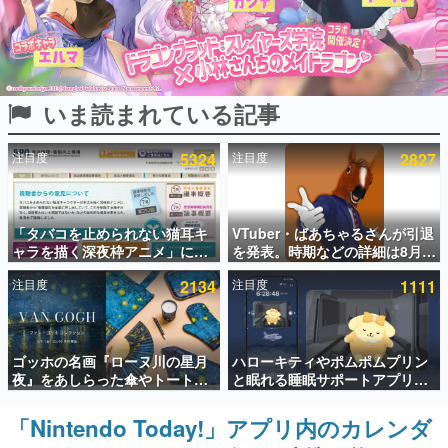
インタビュー
連載・特集一覧
いま読まれている記事
殿堂入り記事
SNS拡散数が数千以上！ ページビュー数万以上！ などな
ど。多くの人々に読まれた、電ファミ渾身の“殿堂入り”記
注目度
5324
注目度
2827
事をまとめました。
ゲームの企画書
名作ゲームクリエイターの方々に製作時のエピソードをお
聞きし、ヒットする企画（ゲーム）とは何か？を探ってい
「タバコを止められない猫耳キ
VTuber・ばあちゃるさんが引退
きます。
ャラを描く深夜枠アニメ」に視
を発表。時期などの詳細は8月9
聴者の一部から批判意見。違法
日15時からの配信で説明
赫本
注目度
2134
注目度
1111
薬物の使用と思しき描写も含め
この物語を解いてはいけない。『赫本』は、〈試験問題〉
て、BPOが議論を交わす
の形をした短編ホラー小説集です。
新世代に訊く
ゴッホの名画『ローヌ川の星月
ハローキティやポムポムプリン
これからのデジタルゲーム市場を担う若きクリエイター達
夜』をあしらった傘やトートバ
と眠れる睡眠サポートアプリ
の姿を追い、彼らのルーツと情熱を探っていきます。
ッグなどが登場。8月7日21時よ
『ゆめたび』が配信中。キャラ
り2日間限定で予約販売
ごとのASMRや目覚ましアラー
「Nintendo Today!」アプリ内のカレンダ
ゲーム世代の作家たち
ムも搭載
ゲームに多大な影響を受けた作家さんに取材し、ゲームが