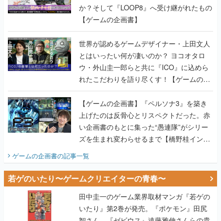
か？そして『LOOP8』へ受け継がれたもの
【ゲームの企画書】
世界が認めるゲームデザイナー・上田文人
とはいったい何が凄いのか？ ヨコオタロ
ウ・外山圭一郎らと共に『ICO』に込めら
れたこだわりを語り尽くす！【ゲームの企
画書】
【ゲームの企画書】『ペルソナ3』を築き
上げたのは反骨心とリスペクトだった。赤
い企画書のもとに集った“愚連隊”がシリー
ズを生まれ変わらせるまで【橋野桂インタ
ビュー】
ゲームの企画書
の記事一覧
若ゲのいたり〜ゲームクリエイターの青春〜
田中圭一のゲーム業界取材マンガ『若ゲの
いたり』第2巻が発売。『ポケモン』田尻
智さん、『ゼビウス』遠藤雅伸さんらの貴