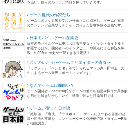
を追い、彼らのルーツと情熱を探っていきます。
ゲーム世代の作家たち
ゲームに多大な影響を受けた作家さんに取材し、ゲームが日本
のコンテンツ産業やカルチャーに与えた影響を探る企画です。
日本モバイルゲーム産業史
日本のモバイルゲーム史における主要なトピック・タイトルを
網羅するほか、開発者へのインタビューや識者による解説を掲
載。約20年の歴史が一望できる決定版！
若ゲのいたり〜ゲームクリエイターの青春〜
『うつヌケ』『ペンと箸』等で知られるマンガ家・田中圭一先
生によるゲーム業界レポートマンガです。
なんでゲームは面白い？
ゲーム開発者・hamatsu氏がゲームの魅力を画面や操作の具体的
な形から解き明かしていく、硬派で骨太な評論連載です。
ゲームが変えた日本語
「経験値」「裏技」「ラスボス」… ゲームにまつわる言葉の起
源や用法の変遷を、コンピューター文化史研究家・タイニーP氏
が徹底調査。