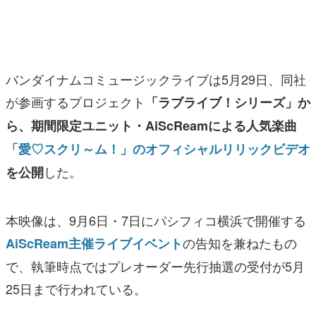
マンガ
女性向け
バンダイナムコミュージックライブは5月29日、同社
アプリレビュー
が参画するプロジェクト
「ラブライブ！シリーズ」か
その他
ら、期間限定ユニット・AiScReamによる人気楽曲
電ファミニコゲーマーとは？
「愛♡スクリ～ム！」のオフィシャルリリックビデオ
した。
を公開
運営：株式会社マレ
本映像は、9月6日・7日にパシフィコ横浜で開催する
の告知を兼ねたもの
AiScReam主催ライブイベント
で、執筆時点ではプレオーダー先行抽選の受付が5月
25日まで行われている。