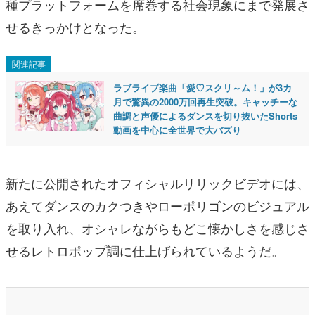
種プラットフォームを席巻する社会現象にまで発展さ
せるきっかけとなった。
関連記事
ラブライブ楽曲「愛♡スクリ～ム！」が3カ
月で驚異の2000万回再生突破。キャッチーな
曲調と声優によるダンスを切り抜いたShorts
動画を中心に全世界で大バズり
新たに公開されたオフィシャルリリックビデオには、
あえてダンスのカクつきやローポリゴンのビジュアル
を取り入れ、オシャレながらもどこ懐かしさを感じさ
せるレトロポップ調に仕上げられているようだ。