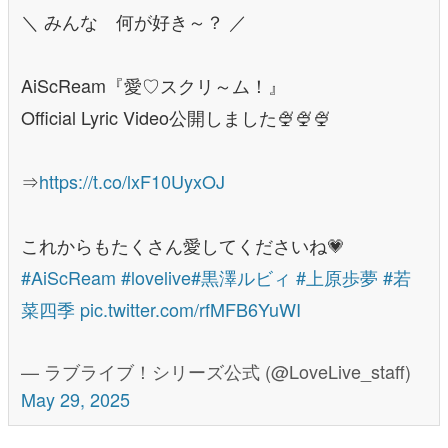
＼ みんな 何が好き～？ ／
AiScReam『愛♡スクリ～ム！』
Official Lyric Video公開しました🍨🍨🍨
⇒
https://t.co/lxF10UyxOJ
これからもたくさん愛してくださいね💗
#AiScReam
#lovelive
#黒澤ルビィ
#上原歩夢
#若
菜四季
pic.twitter.com/rfMFB6YuWI
— ラブライブ！シリーズ公式 (@LoveLive_staff)
May 29, 2025