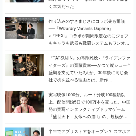
く本気だった
作り込みのすさまじさにコラボ先も驚嘆
──『Wizardry Variants Daphne』
×『FFXI』コラボが期間限定なのにジョブ
もキャラも武器も戦闘システムもワンオフ
で作り込まれた理由を両ディレクターに聞
く
『TATSUJIN』の弓削雅稔×『ライデンファ
イターズ』の齋藤貴幸──かつて縦シュー全
盛期を支えていた2人が、30年後に同じ会
社で机を並べる理由とは。新作
『TATSUJIN EXTREME』で初タッグを組
んだレジェンド2人に訊く開発秘話
実写映像1000分、ルート分岐100種類以
上。配信開始5日で100万本を売った、中国
発の実写インタラクティブドラマゲーム
『盛世天下：女帝への道II』の、規模が違
うこだわりをプロデューサーに聞いた
半年でアプリストアをオープン？ スマホア