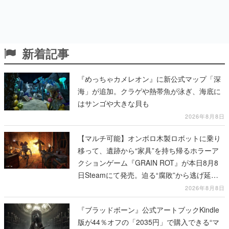
新着記事
『めっちゃカメレオン』に新公式マップ「深
海」が追加。クラゲや熱帯魚が泳ぎ、海底に
はサンゴや大きな貝も
2026年8月8日
【マルチ可能】オンボロ木製ロボットに乗り
移って、遺跡から“家具”を持ち帰るホラーア
クションゲーム『GRAIN ROT』が本日8月8
日Steamにて発売。迫る“腐敗”から逃げ延
び、持ち帰った家具で基地を再建
2026年8月8日
『ブラッドボーン』公式アートブックKindle
版が44％オフの「2035円」で購入できる“マ