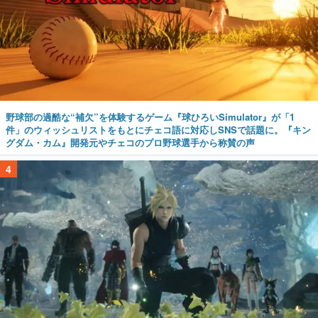
野球部の過酷な“補欠”を体験するゲーム『球ひろいSimulator』が「1
件」のウィッシュリストをもとにチェコ語に対応しSNSで話題に。『キン
グダム・カム』開発元やチェコのプロ野球選手から称賛の声
4