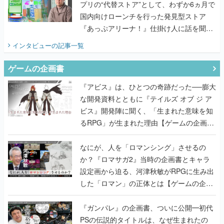
プリの“代替ストア”として、わずか6ヵ月で
国内向けローンチを行った発見型ストア
『あっぷアリーナ！』仕掛け人に話を聞い
てみた
インタビュー
の記事一覧
ゲームの企画書
『アビス』は、ひとつの奇跡だった──膨大
な開発資料とともに『テイルズ オブ ジ ア
ビス』開発陣に聞く、「生まれた意味を知
るRPG」が生まれた理由【ゲームの企画
書】
なにが、人を「ロマンシング」させるの
か？『ロマサガ2』当時の企画書とキャラ
設定画から迫る、河津秋敏がRPGに生み出
した「ロマン」の正体とは【ゲームの企画
書】
『ガンパレ』の企画書、ついに公開━初代
PSの伝説的タイトルは、なぜ生まれたの