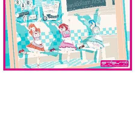
日本のコンテンツ産業やカルチャーに与えた影響を探る企
画です。
日本モバイルゲーム産業史
日本のモバイルゲーム史における主要なトピック・タイト
ルを網羅するほか、開発者へのインタビューや識者による
解説を掲載。約20年の歴史が一望できる決定版！
若ゲのいたり〜ゲームクリエイターの青春〜
『うつヌケ』『ペンと箸』等で知られるマンガ家・田中圭
一先生によるゲーム業界レポートマンガです。
なんでゲームは面白い？
ゲーム開発者・hamatsu氏がゲームの魅力を画面や操作の
具体的な形から解き明かしていく、硬派で骨太な評論連載
です。
ゲームが変えた日本語
「経験値」「裏技」「ラスボス」… ゲームにまつわる言葉
の起源や用法の変遷を、コンピューター文化史研究家・タ
イニーP氏が徹底調査。
カテゴリ
特集記事