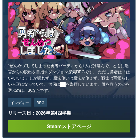
“ぜんめつ”してしまった勇者パーティから1人だけ選んで、ともに迷
宮からの脱出を目指すダンジョン探索RPGです。 ただし勇者は「は
い/いいえ」しか喋れず、魔法使いは魔法が使えず、戦士は可愛らし
い人形になっていて、僧侶は██を崇拝しています。誰を救うのかを
選ぶのは、あなたです。
インディー
RPG
リリース日：2026年第4四半期
Steamストアページ