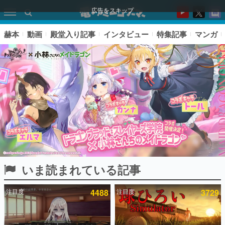
広告をスキップ
赫本
動画
殿堂入り記事
インタビュー
特集記事
マンガ
いま読まれている記事
ピックアップ
注目度
4488
注目度
3729
電ファミのいま読まれている記事ランキング
アプリセール情報