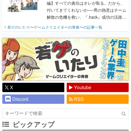
編】すべての責任はオレが取る。だから、
付いてきてくれないか──男の熱意はチーム
解散の危機を救い、『.hack』成功の活路を
開く。業界の快男児・松山 洋に流れる血は
若ゲのいたり〜ゲームクリエイターの青春〜
の記事一覧
『少年ジャンプ』色だった【若ゲのいた
り】
X
Youtube
Discord
RSS
ピックアップ