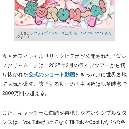
（画像は
ラブライブ！シリーズ公式（@LoveLive_staff）さん
/ X
より）
今回オフィシャルリリックビデオが公開された「愛♡
スクリ～ム！」は、2025年2月のライブツアーから切
り抜かれた
をきっかけに世界各地
公式のショート動画
で人気が爆発。該当する動画の再生回数は執筆時点で
2800万回を超える。
また、キャッチーな曲調や再現しやすいシンプルなダ
ンスは、YouTubeだけでなくTikTokやSpotifyなどの各