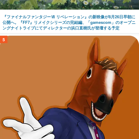
『ファイナルファンタジーⅦ リベレーション』の新映像が8月26日早朝に
公開へ。『FF7』リメイクシリーズの完結編、「gamescom」のオープニ
ングナイトライブにてディレクターの浜口直樹氏が登壇する予定
5