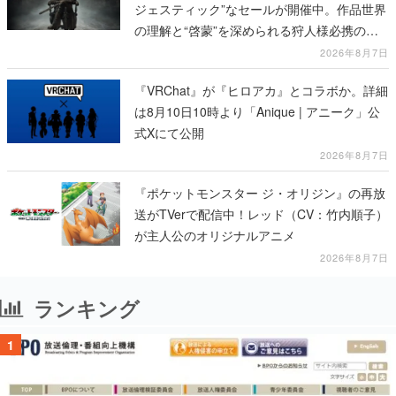
ジェスティック”なセールが開催中。作品世界
の理解と“啓蒙”を深められる狩人様必携の一
冊
2026年8月7日
『VRChat』が『ヒロアカ』とコラボか。詳細
は8月10日10時より「Anique | アニーク」公
式Xにて公開
2026年8月7日
『ポケットモンスター ジ・オリジン』の再放
送がTVerで配信中！レッド（CV：竹内順子）
が主人公のオリジナルアニメ
2026年8月7日
ランキング
1