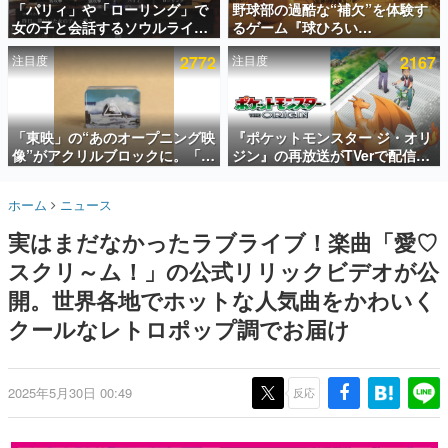
「パリィ」や「ローリング」で
野球部の過酷な“補欠”を体験す
女の子と会話するソウルライク
るゲーム『球ひろい
インタビュー
恋愛ゲーム『小早川さんはソウ
Simulator』が「1件」のウィッ
注目度
2772
注目度
2167
ルライク』無料公開。返事に失
シュリストをもとにチェコ語に
連載・特集一覧
敗すると「YOU DIED」
対応しSNSで話題に。『キング
ダム・カム』開発元やチェコの
殿堂入り記事
プロ野球選手から称賛の声
SNS拡散数が数千以上！ ページビュー数万以上！ などな
「東映」の“あのオープニング映
『ポケットモンスター ジ・オリ
ど。多くの人々に読まれた、電ファミ渾身の“殿堂入り”記
像”がアクリルブロックに。「東
ジン』の再放送がTVerで配信
事をまとめました。
映ヒストリカル グッズコレクシ
中！レッド（CV：竹内順子）が
ョン」が8月下旬より発売
主人公のオリジナルアニメ
ゲームの企画書
ホーム
ニュース
名作ゲームクリエイターの方々に製作時のエピソードをお
聞きし、ヒットする企画（ゲーム）とは何か？を探ってい
実はまだなかったラブライブ！楽曲「愛♡
きます。
スクリ～ム！」の公式リリックビデオが公
赫本
この物語を解いてはいけない。『赫本』は、〈試験問題〉
開。世界各地でホットな人気曲をかわいく
の形をした短編ホラー小説集です。
クールなレトロポップ調でお届け
新世代に訊く
これからのデジタルゲーム市場を担う若きクリエイター達
の姿を追い、彼らのルーツと情熱を探っていきます。
2025年5月30日 00:49
反応
ゲーム世代の作家たち
ゲームに多大な影響を受けた作家さんに取材し、ゲームが