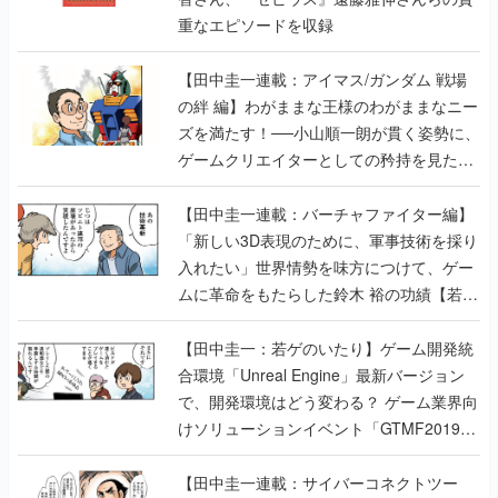
重なエピソードを収録
【田中圭一連載：アイマス/ガンダム 戦場
の絆 編】わがままな王様のわがままなニー
ズを満たす！──小山順一朗が貫く姿勢に、
ゲームクリエイターとしての矜持を見た
【若ゲのいたり最終回】
【田中圭一連載：バーチャファイター編】
「新しい3D表現のために、軍事技術を採り
入れたい」世界情勢を味方につけて、ゲー
ムに革命をもたらした鈴木 裕の功績【若ゲ
のいたり】
【田中圭一：若ゲのいたり】ゲーム開発統
合環境「Unreal Engine」最新バージョン
で、開発環境はどう変わる？ ゲーム業界向
けソリューションイベント「GTMF2019」
に行って、より理解を深めよう【PR】
【田中圭一連載：サイバーコネクトツー