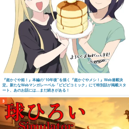
『超かぐや姫！』本編の“10年後”を描く『超かぐやメシ！』Web連載決
定。新たなWebマンガレーベル「ビビビコミック」にて特別話が掲載スタ
ート、あのお話には…まだ続きがある！
3