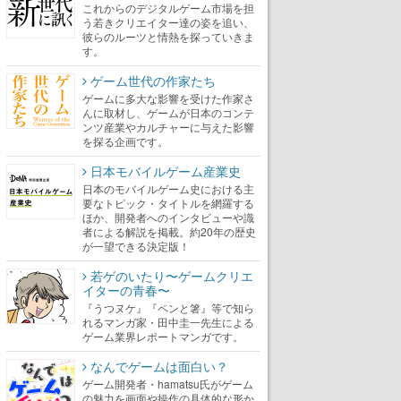
これからのデジタルゲーム市場を担
う若きクリエイター達の姿を追い、
彼らのルーツと情熱を探っていきま
す。
ゲーム世代の作家たち
ゲームに多大な影響を受けた作家さ
んに取材し、ゲームが日本のコンテ
ンツ産業やカルチャーに与えた影響
を探る企画です。
日本モバイルゲーム産業史
日本のモバイルゲーム史における主
要なトピック・タイトルを網羅する
ほか、開発者へのインタビューや識
者による解説を掲載。約20年の歴史
が一望できる決定版！
若ゲのいたり〜ゲームクリエ
イターの青春〜
『うつヌケ』『ペンと箸』等で知ら
れるマンガ家・田中圭一先生による
ゲーム業界レポートマンガです。
なんでゲームは面白い？
ゲーム開発者・hamatsu氏がゲーム
の魅力を画面や操作の具体的な形か