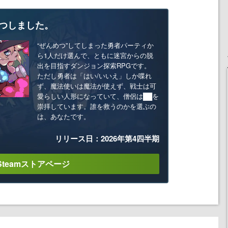
つしました。
“ぜんめつ”してしまった勇者パーティか
ら1人だけ選んで、ともに迷宮からの脱
出を目指すダンジョン探索RPGです。
ただし勇者は「はい/いいえ」しか喋れ
ず、魔法使いは魔法が使えず、戦士は可
愛らしい人形になっていて、僧侶は██を
崇拝しています。誰を救うのかを選ぶの
は、あなたです。
リリース日：2026年第4四半期
Steamストアページ