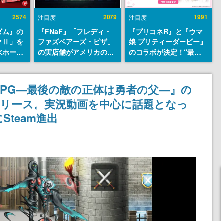
2574
2079
1991
注目度
注目度
ダム』の
『FNaF』「フレディ・
『プリコネR』と『ウマ
クⅡ」を
ファズベアーズ・ピザ」
娘 プリティーダービー』
水ホース
の実店舗がアメリカの商
のコラボが決定！“最大
始。本体
業施設「American
170連無料”の8.5周年キ
ーソナル
Dream」に2027年オープ
ャンペーンなども発表
公国軍の
ン！ScottGamesとの共
PG―最後の敵の正体は勇者の父―』の
式番号な
同開発、食事だけでなく
無料リリース。実況動画を中心に話題となっ
ステージショーや没入型
のホラー体験も楽しめる
team進出