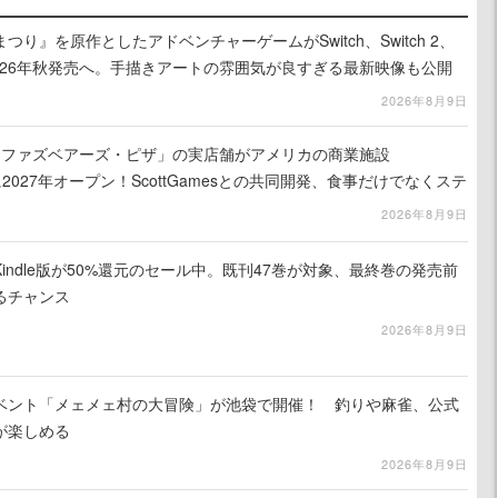
り』を原作としたアドベンチャーゲームがSwitch、Switch 2、
に2026年秋発売へ。手描きアートの雰囲気が良すぎる最新映像も公開
2026年8月9日
ィ・ファズベアーズ・ピザ」の実店舗がアメリカの商業施設
am」に2027年オープン！ScottGamesとの共同開発、食事だけでなくステ
ホラー体験も楽しめる
2026年8月9日
indle版が50%還元のセール中。既刊47巻が対象、最終巻の発売前
るチャンス
2026年8月9日
イベント「メェメェ村の大冒険」が池袋で開催！ 釣りや麻雀、公式
が楽しめる
2026年8月9日