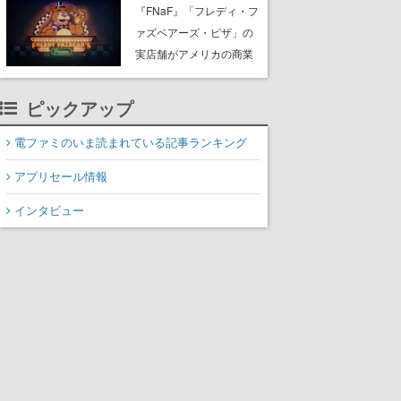
PC（Steam）向けに2026
『FNaF』「フレディ・フ
年秋発売へ。手描きアー
ァズベアーズ・ピザ」の
トの雰囲気が良すぎる最
実店舗がアメリカの商業
新映像も公開
施設「American Dream」
に2027年オープン！
ピックアップ
ScottGamesとの共同開
発、食事だけでなくステ
電ファミのいま読まれている記事ランキング
ージショーや没入型のホ
アプリセール情報
ラー体験も楽しめる
インタビュー