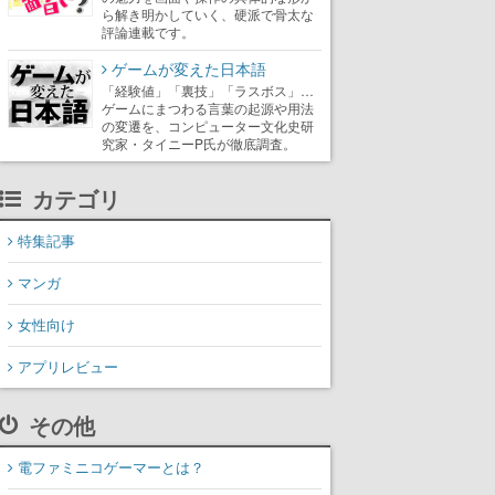
ら解き明かしていく、硬派で骨太な
評論連載です。
ゲームが変えた日本語
「経験値」「裏技」「ラスボス」…
ゲームにまつわる言葉の起源や用法
の変遷を、コンピューター文化史研
究家・タイニーP氏が徹底調査。
カテゴリ
特集記事
マンガ
女性向け
アプリレビュー
その他
電ファミニコゲーマーとは？