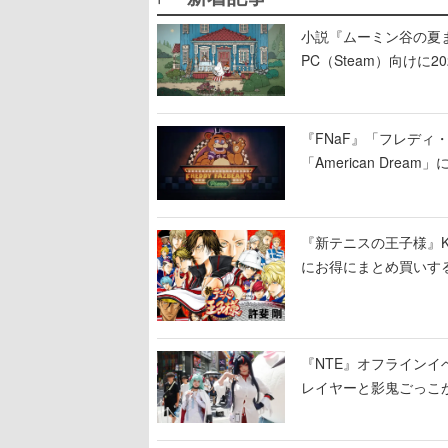
小説『ムーミン谷の夏まつ
PC（Steam）向け
『FNaF』「フレデ
「American Dre
ージショーや没入型の
『新テニスの王子様』K
にお得にまとめ買いす
『NTE』オフライン
レイヤーと影鬼ごっこ