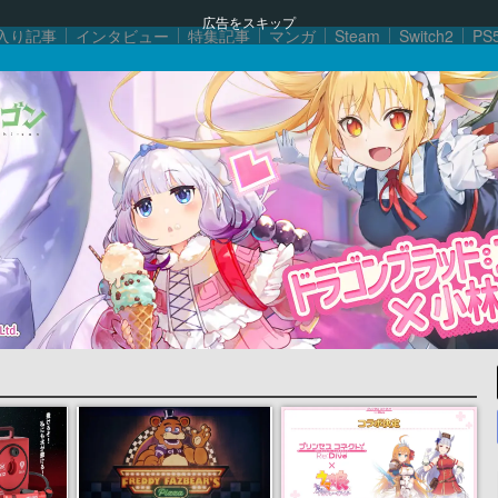
広告をスキップ
入り記事
インタビュー
特集記事
マンガ
Steam
Switch2
PS