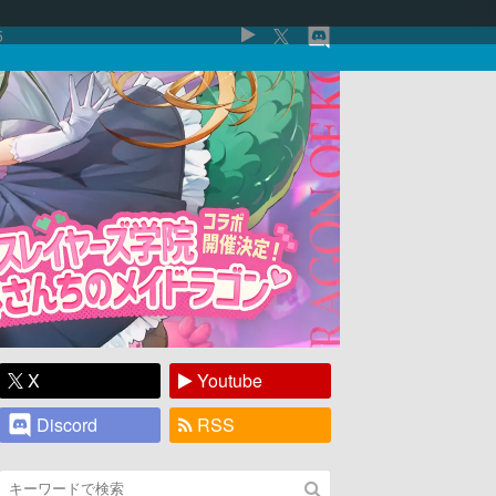
5
X
Youtube
Discord
RSS