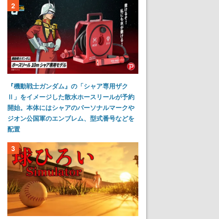
2
『機動戦士ガンダム』の「シャア専用ザク
Ⅱ」をイメージした散水ホースリールが予約
開始。本体にはシャアのパーソナルマークや
ジオン公国軍のエンブレム、型式番号などを
配置
3