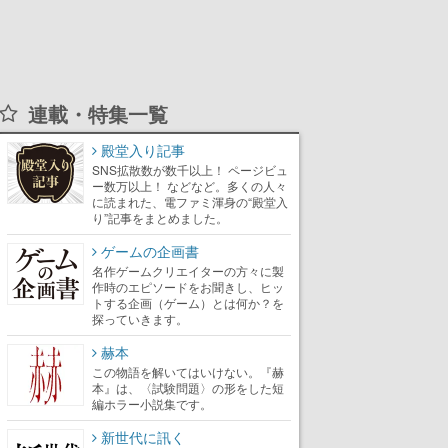
連載・特集一覧
殿堂入り記事
SNS拡散数が数千以上！ ページビュ
ー数万以上！ などなど。多くの人々
に読まれた、電ファミ渾身の“殿堂入
り”記事をまとめました。
ゲームの企画書
名作ゲームクリエイターの方々に製
作時のエピソードをお聞きし、ヒッ
トする企画（ゲーム）とは何か？を
探っていきます。
赫本
この物語を解いてはいけない。『赫
本』は、〈試験問題〉の形をした短
編ホラー小説集です。
新世代に訊く