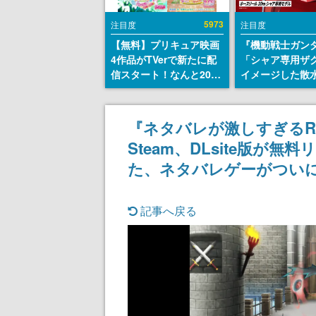
5973
注目度
注目度
【無料】プリキュア映画
『機動戦士ガン
4作品がTVerで新たに配
「シャア専用ザ
信スタート！なんと2018
イメージした散
年～2024年の映画ほぼす
リールが予約開
べてが見放題に、ぶっち
にはシャアのパ
ゃけありえないラインナ
マークやジオン
『ネタバレが激しすぎるR
ップ
エンブレム、型
Steam、DLsite版が
どを配置
た、ネタバレゲーがついにS
記事へ戻る