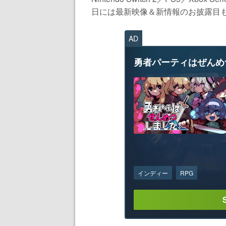
日には最新映像＆新情報のお披露目も予
AD
勇者パーティはぜんめ
インディー
RPG