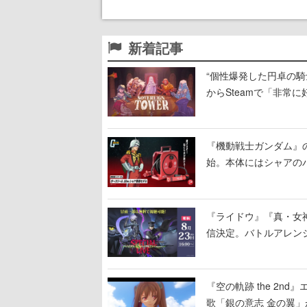
新着記事
“個性爆発した円卓の騎士
からSteamで「非常
相次ぐ
『機動戦士ガンダム』
始。本体にはシャアの
置
『ライドウ』『真・女
信決定。バトルアレン
露、冒頭部分は“無料”
『空の軌跡 the 2
歌「銀の意志 金の翼