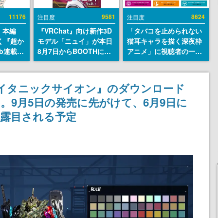
11176
9581
8624
注目度
注目度
』本編
『VRChat』向け新作3D
「タバコを止められない
描く『超か
モデル「ニュイ」が本日
猫耳キャラを描く深夜枠
b連載決
8月7日からBOOTHにて
アニメ」に視聴者の一部
マンガレ
発売。瞳に光る星や感情
から批判意見。違法薬物
コミッ
豊かな表情が、小悪魔か
の使用と思しき描写も含
が掲載ス
わいい
めて、BPOが議論を交わ
タイタニックサイオン』のダウンロード
話には…
す
。9月5日の発売に先がけて、6月9日に
！
披露目される予定