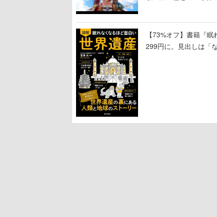
【73%オフ】書籍『眠
299円に。見出しは「
引くものが並ぶ