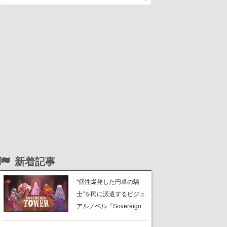
新着記事
“個性爆発した円卓の騎
士”を民に派遣するビジュ
アルノベル『Sovereign
Tower』発売初日から