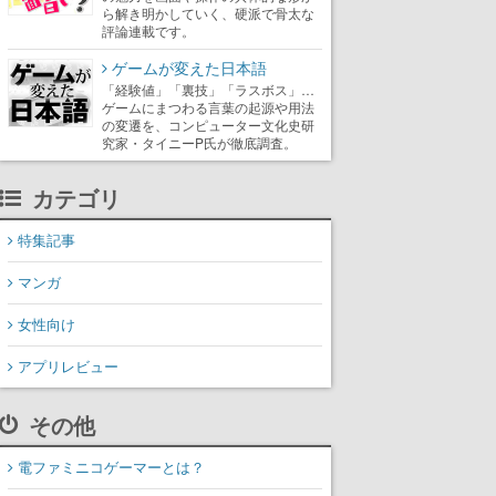
ら解き明かしていく、硬派で骨太な
評論連載です。
ゲームが変えた日本語
「経験値」「裏技」「ラスボス」…
ゲームにまつわる言葉の起源や用法
の変遷を、コンピューター文化史研
究家・タイニーP氏が徹底調査。
カテゴリ
特集記事
マンガ
女性向け
アプリレビュー
その他
電ファミニコゲーマーとは？