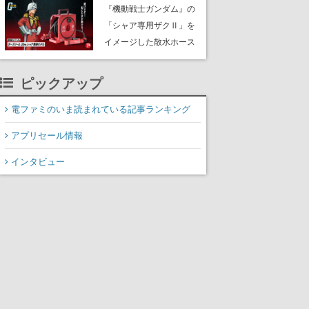
Steamで「非常に好評」
『機動戦士ガンダム』の
に。レビューでは「キャ
「シャア専用ザクⅡ」を
ラデザもストーリーも最
イメージした散水ホース
高」と称賛相次ぐ
リールが予約開始。本体
にはシャアのパーソナル
ピックアップ
マークやジオン公国軍の
エンブレム、型式番号な
電ファミのいま読まれている記事ランキング
どを配置
アプリセール情報
インタビュー