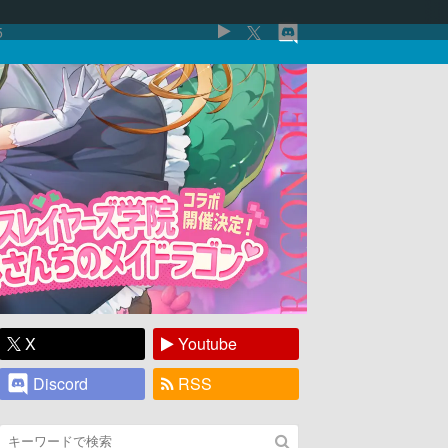
5
X
Youtube
Discord
RSS