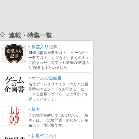
連載・特集一覧
殿堂入り記事
SNS拡散数が数千以上！ ページビュ
ー数万以上！ などなど。多くの人々
に読まれた、電ファミ渾身の“殿堂入
り”記事をまとめました。
ゲームの企画書
名作ゲームクリエイターの方々に製
作時のエピソードをお聞きし、ヒッ
トする企画（ゲーム）とは何か？を
探っていきます。
赫本
この物語を解いてはいけない。『赫
本』は、〈試験問題〉の形をした短
編ホラー小説集です。
新世代に訊く