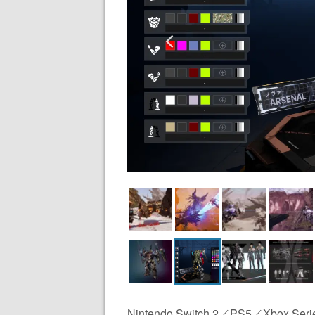
Nintendo Switch 2／PS5／Xbo