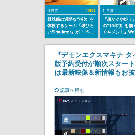
11803
注目度
注目度
野球部の過酷な“補欠”を
『超かぐや姫！
体験するゲーム『球ひろ
の“10年後”を
いSimulator』が「1件」
ぐやメシ！』We
のウィッシュリストをも
定。新たなWeb
とにチェコ語に対応し
ーベル「ビビビ
SNSで話題に。『キング
ク」にて特別話
『デモンエクスマキナ 
ダム・カム』開発元やチ
タート、あのお
版予約受付が順次スタート
ェコのプロ野球選手から
まだ続きがある
称賛の声
は最新映像＆新情報もお
記事へ戻る