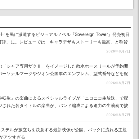
”を民に派遣するビジュアルノベル『Sovereign Tower』発売初日
に好評」に。レビューでは「キャラデザもストーリーも最高」と称賛
2026年8月7日
の「シャア専用ザクⅡ」をイメージした散水ホースリールが予約開
パーソナルマークやジオン公国軍のエンブレム、型式番号などを配
2026年8月7日
神転生』の楽曲によるスペシャルライブが「ニコニコ生放送」で配
ジされた各タイトルの楽曲が、バンド編成による迫力の生演奏で披
で視聴できる
2026年8月7日
nd』エステルが旅立ちを決意する最新映像が公開。バックに流れる主題
」がアツすぎる