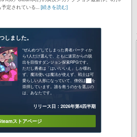
定されている...
[続きを読む]
つしました。
“ぜんめつ”してしまった勇者パーティか
ら1人だけ選んで、ともに迷宮からの脱
出を目指すダンジョン探索RPGです。
ただし勇者は「はい/いいえ」しか喋れ
ず、魔法使いは魔法が使えず、戦士は可
愛らしい人形になっていて、僧侶は██を
崇拝しています。誰を救うのかを選ぶの
は、あなたです。
リリース日：2026年第4四半期
Steamストアページ