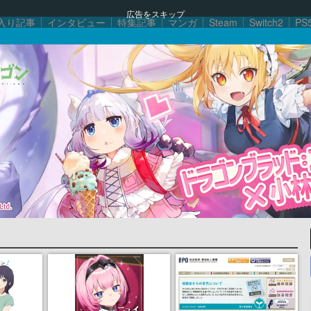
広告をスキップ
入り記事
インタビュー
特集記事
マンガ
Steam
Switch2
PS