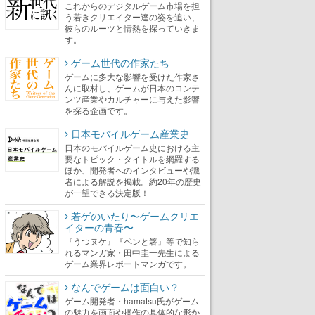
これからのデジタルゲーム市場を担
う若きクリエイター達の姿を追い、
彼らのルーツと情熱を探っていきま
す。
ゲーム世代の作家たち
ゲームに多大な影響を受けた作家さ
んに取材し、ゲームが日本のコンテ
ンツ産業やカルチャーに与えた影響
を探る企画です。
日本モバイルゲーム産業史
日本のモバイルゲーム史における主
要なトピック・タイトルを網羅する
ほか、開発者へのインタビューや識
者による解説を掲載。約20年の歴史
が一望できる決定版！
若ゲのいたり〜ゲームクリエ
イターの青春〜
『うつヌケ』『ペンと箸』等で知ら
れるマンガ家・田中圭一先生による
ゲーム業界レポートマンガです。
なんでゲームは面白い？
ゲーム開発者・hamatsu氏がゲーム
の魅力を画面や操作の具体的な形か