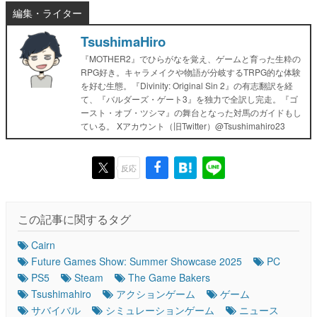
編集・ライター
TsushimaHiro
『MOTHER2』でひらがなを覚え、ゲームと育った生粋の
RPG好き。キャラメイクや物語が分岐するTRPG的な体験
を好む生態。『Divinity: Original Sin 2』の有志翻訳を経
て、『バルダーズ・ゲート3』を独力で全訳し完走。『ゴ
ースト・オブ・ツシマ』の舞台となった対馬のガイドもし
ている。 Xアカウント（旧Twitter）@Tsushimahiro23
反応
この記事に関するタグ
Cairn
Future Games Show: Summer Showcase 2025
PC
PS5
Steam
The Game Bakers
Tsushimahiro
アクションゲーム
ゲーム
サバイバル
シミュレーションゲーム
ニュース