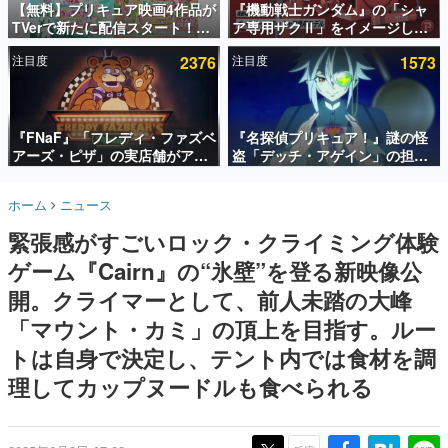
【無料】プリキュア映画4作品が
『機動戦士ガンダム』の「シャ
TVerで新たに配信スタート！な
ア専用ザクⅡ」をイメージした
インタビュー
んと2018年～2024年の映画ほぼ
散水ホースリールが予約開始。
注目度
2376
注目度
1573
すべてが見放題に、ぶっちゃけ
本体にはシャアのパーソナルマ
連載・特集一覧
ありえないラインナップ
ークやジオン公国軍のエンブレ
ム、型式番号などを配置
殿堂入り記事
SNS拡散数が数千以上！ ページビュー数万以上！ などな
『FNaF』「フレディ・ファズベ
『名探偵プリキュア！』謎の怪
ど。多くの人々に読まれた、電ファミ渾身の“殿堂入り”記
アーズ・ピザ」の実店舗がアメ
盗「デッチ・アゲイン」の担当
事をまとめました。
リカの商業施設「American
キャストは天﨑滉平さんと判
Dream」に2027年オープン！
明。『Re:ゼロから始める異世
ゲームの企画書
ホーム
ニュース
ScottGamesとの共同開発、食
界生活』オットー役、『ヒプノ
名作ゲームクリエイターの方々に製作時のエピソードをお
聞きし、ヒットする企画（ゲーム）とは何か？を探ってい
事だけでなくステージショーや
シスマイク』山田三郎役など
緊張感がすごいロック・クライミング体験
きます。
没入型のホラー体験も楽しめる
ゲーム『Cairn』の“氷壁”を登る新映像公
赫本
この物語を解いてはいけない。『赫本』は、〈試験問題〉
開。クライマーとして、前人未踏の大峰
の形をした短編ホラー小説集です。
「マウント・カミ」の頂上を目指す。ルー
トは自身で決定し、テント内では食材を調
新世代に訊く
これからのデジタルゲーム市場を担う若きクリエイター達
理してカップヌードルも食べられる
の姿を追い、彼らのルーツと情熱を探っていきます。
ゲーム世代の作家たち
ゲームに多大な影響を受けた作家さんに取材し、ゲームが