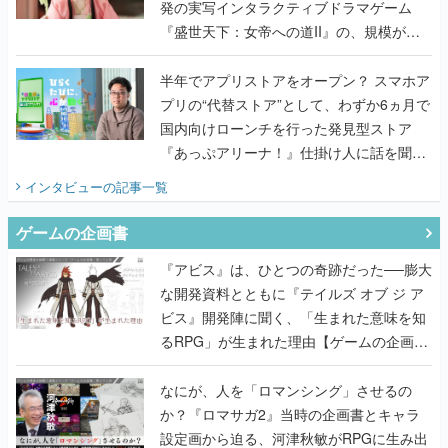
発の実写インタラクティブドラマゲーム
『盛世天下：女帝への道II』の、規模が違
うこだわりをプロデューサーに聞いた
半年でアプリストアをオープン？ スマホア
プリの“代替ストア”として、わずか6ヵ月で
国内向けローンチを行った発見型ストア
『あっぷアリーナ！』仕掛け人に話を聞い
てみた
インタビュー
の記事一覧
ゲームの企画書
『アビス』は、ひとつの奇跡だった──膨大
な開発資料とともに『テイルズ オブ ジ ア
ビス』開発陣に聞く、「生まれた意味を知
るRPG」が生まれた理由【ゲームの企画
書】
なにが、人を「ロマンシング」させるの
か？『ロマサガ2』当時の企画書とキャラ
設定画から迫る、河津秋敏がRPGに生み出