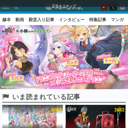
広告をスキップ
赫本
動画
殿堂入り記事
インタビュー
特集記事
マンガ
いま読まれている記事
ピックアップ
注目度
6061
注目度
2882
電ファミのいま読まれている記事ランキング
アプリセール情報