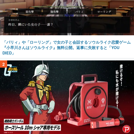
「パリィ」や「ローリング」で女の子と会話するソウルライク恋愛ゲーム
『小早川さんはソウルライク』無料公開。返事に失敗すると「YOU
DIED」
2