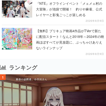
『NTE』オフラインイベント「メェメェ村の
大冒険」が池袋で開催！ 釣りや麻雀、公式
レイヤーと影鬼ごっこが楽しめる
2026年8月9日
【無料】プリキュア映画4作品がTVerで新た
に配信スタート！なんと2018年～2024年の映
画ほぼすべてが見放題に、ぶっちゃけありえ
ないラインナップ
2026年8月9日
ランキング
1