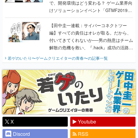
で、開発環境はどう変わる？ ゲーム業界向
けソリューションイベント「GTMF2019」
に行って、より理解を深めよう【PR】
【田中圭一連載：サイバーコネクトツー
編】すべての責任はオレが取る。だから、
付いてきてくれないか──男の熱意はチーム
解散の危機を救い、『.hack』成功の活路を
開く。業界の快男児・松山 洋に流れる血は
若ゲのいたり〜ゲームクリエイターの青春〜
の記事一覧
『少年ジャンプ』色だった【若ゲのいた
り】
X
Youtube
Discord
RSS