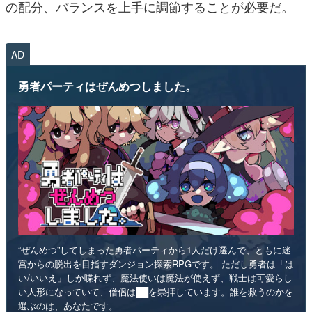
の配分、バランスを上手に調節することが必要だ。
AD
勇者パーティはぜんめつしました。
“ぜんめつ”してしまった勇者パーティから1人だけ選んで、ともに迷
宮からの脱出を目指すダンジョン探索RPGです。 ただし勇者は「は
い/いいえ」しか喋れず、魔法使いは魔法が使えず、戦士は可愛らし
い人形になっていて、僧侶は██を崇拝しています。誰を救うのかを
選ぶのは、あなたです。