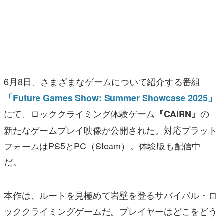
マンガ
女性向け
アプリレビュー
その他
6月8日、さまざまなゲームについて紹介する番組
「Future Games Show: Summer Showcase 2025」
電ファミニコゲーマーとは？
にて、ロッククライミング体験ゲーム
の
『CAIRN』
運営：株式会社マレ
新たなゲームプレイ映像が公開された。対応プラット
フォームはPS5とPC（Steam）。体験版も配信中
だ。
本作は、ルートを見極めて岩壁を登るサバイバル・ロ
ッククライミングゲームだ。プレイヤーはどこをどう