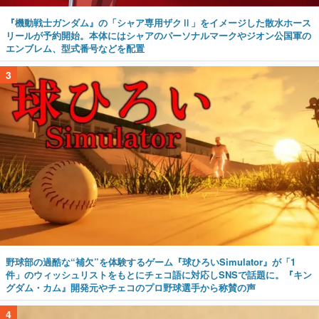
『機動戦士ガンダム』の「シャア専用ザクⅡ」をイメージした散水ホース
リールが予約開始。本体にはシャアのパーソナルマークやジオン公国軍の
エンブレム、型式番号などを配置
3
野球部の過酷な“補欠”を体験するゲーム『球ひろいSimulator』が「1
件」のウィッシュリストをもとにチェコ語に対応しSNSで話題に。『キン
グダム・カム』開発元やチェコのプロ野球選手から称賛の声
4