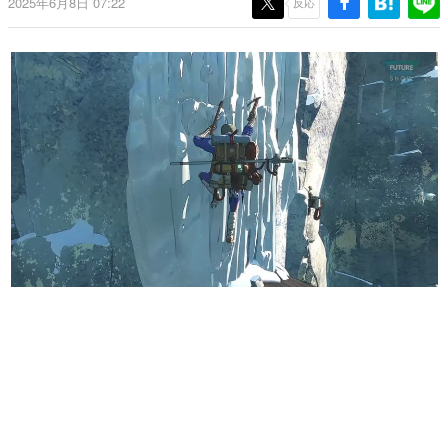
2025年6月8日 07:22
反応
日本のコンテンツ産業やカルチャーに与えた影響を探る企
画です。
日本モバイルゲーム産業史
日本のモバイルゲーム史における主要なトピック・タイト
ルを網羅するほか、開発者へのインタビューや識者による
解説を掲載。約20年の歴史が一望できる決定版！
若ゲのいたり〜ゲームクリエイターの青春〜
『うつヌケ』『ペンと箸』等で知られるマンガ家・田中圭
一先生によるゲーム業界レポートマンガです。
なんでゲームは面白い？
ゲーム開発者・hamatsu氏がゲームの魅力を画面や操作の
具体的な形から解き明かしていく、硬派で骨太な評論連載
です。
ゲームが変えた日本語
「経験値」「裏技」「ラスボス」… ゲームにまつわる言葉
の起源や用法の変遷を、コンピューター文化史研究家・タ
イニーP氏が徹底調査。
カテゴリ
特集記事