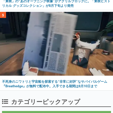
「東映」の“あのオープニング映像”がアクリルブロックに。「東映ヒスト
リカル グッズコレクション」が8月下旬より発売
5
不死身のニワトリと宇宙船を探索する“非常に好評”なサバイバルゲーム
『Breathedge』が無料で配布中。入手できる期間は8月10日まで
カテゴリーピックアップ