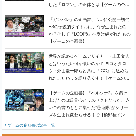
した「ロマン」の正体とは【ゲームの企画
書】
『ガンパレ』の企画書、ついに公開━初代
PSの伝説的タイトルは、なぜ生まれたの
か？そして『LOOP8』へ受け継がれたもの
【ゲームの企画書】
世界が認めるゲームデザイナー・上田文人
とはいったい何が凄いのか？ ヨコオタロ
ウ・外山圭一郎らと共に『ICO』に込めら
れたこだわりを語り尽くす！【ゲームの企
画書】
【ゲームの企画書】『ペルソナ3』を築き
上げたのは反骨心とリスペクトだった。赤
い企画書のもとに集った“愚連隊”がシリー
ズを生まれ変わらせるまで【橋野桂インタ
ビュー】
ゲームの企画書
の記事一覧