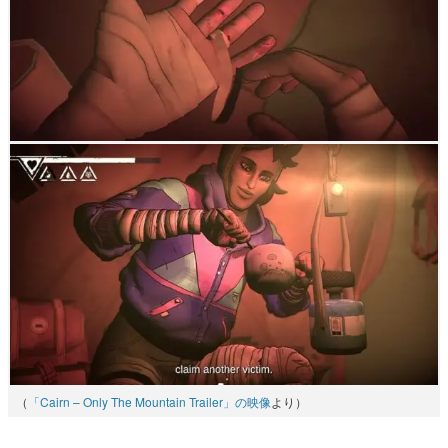
（
「Cairn – Only The Mountain Trailer」の映像
より）