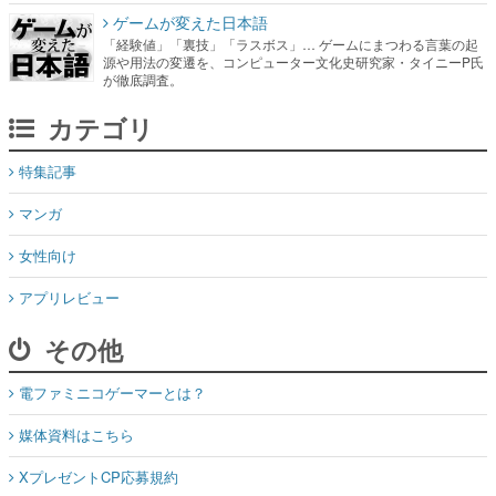
ゲームが変えた日本語
「経験値」「裏技」「ラスボス」… ゲームにまつわる言葉の起
源や用法の変遷を、コンピューター文化史研究家・タイニーP氏
が徹底調査。
カテゴリ
特集記事
マンガ
女性向け
アプリレビュー
その他
電ファミニコゲーマーとは？
媒体資料はこちら
XプレゼントCP応募規約