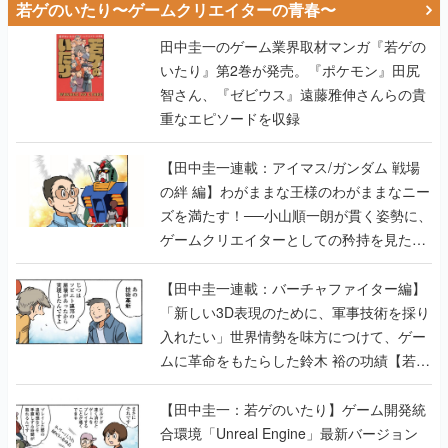
若ゲのいたり〜ゲームクリエイターの青春〜
田中圭一のゲーム業界取材マンガ『若ゲの
いたり』第2巻が発売。『ポケモン』田尻
智さん、『ゼビウス』遠藤雅伸さんらの貴
重なエピソードを収録
【田中圭一連載：アイマス/ガンダム 戦場
の絆 編】わがままな王様のわがままなニー
ズを満たす！──小山順一朗が貫く姿勢に、
ゲームクリエイターとしての矜持を見た
【若ゲのいたり最終回】
【田中圭一連載：バーチャファイター編】
「新しい3D表現のために、軍事技術を採り
入れたい」世界情勢を味方につけて、ゲー
ムに革命をもたらした鈴木 裕の功績【若ゲ
のいたり】
【田中圭一：若ゲのいたり】ゲーム開発統
合環境「Unreal Engine」最新バージョン