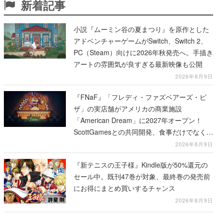
新着記事
小説『ムーミン谷の夏まつり』を原作とした
アドベンチャーゲームがSwitch、Switch 2、
PC（Steam）向けに2026年秋発売へ。手描き
アートの雰囲気が良すぎる最新映像も公開
2026年8月9日
『FNaF』「フレディ・ファズベアーズ・ピ
ザ」の実店舗がアメリカの商業施設
「American Dream」に2027年オープン！
ScottGamesとの共同開発、食事だけでなくス
テージショーや没入型のホラー体験も楽しめ
2026年8月9日
る
『新テニスの王子様』Kindle版が50%還元の
セール中。既刊47巻が対象、最終巻の発売前
にお得にまとめ買いするチャンス
2026年8月9日