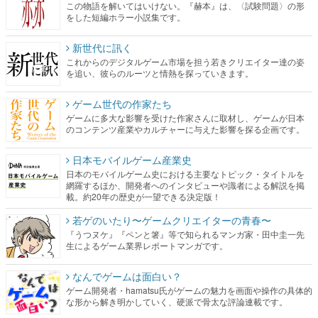
この物語を解いてはいけない。『赫本』は、〈試験問題〉の形
をした短編ホラー小説集です。
新世代に訊く
これからのデジタルゲーム市場を担う若きクリエイター達の姿
を追い、彼らのルーツと情熱を探っていきます。
ゲーム世代の作家たち
ゲームに多大な影響を受けた作家さんに取材し、ゲームが日本
のコンテンツ産業やカルチャーに与えた影響を探る企画です。
日本モバイルゲーム産業史
日本のモバイルゲーム史における主要なトピック・タイトルを
網羅するほか、開発者へのインタビューや識者による解説を掲
載。約20年の歴史が一望できる決定版！
若ゲのいたり〜ゲームクリエイターの青春〜
『うつヌケ』『ペンと箸』等で知られるマンガ家・田中圭一先
生によるゲーム業界レポートマンガです。
なんでゲームは面白い？
ゲーム開発者・hamatsu氏がゲームの魅力を画面や操作の具体的
な形から解き明かしていく、硬派で骨太な評論連載です。