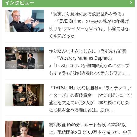
インタビュー
「現実より意味のある仮想世界を作る」
──『EVE Online』の生みの親が18年掲げ
続ける”クレイジーな宣言”は、比喩ではな
く本気だった
作り込みのすさまじさにコラボ先も驚嘆
──『Wizardry Variants Daphne』
×『FFXI』コラボが期間限定なのにジョブ
もキャラも武器も戦闘システムもワンオフ
で作り込まれた理由を両ディレクターに聞
く
『TATSUJIN』の弓削雅稔×『ライデンファ
イターズ』の齋藤貴幸──かつて縦シュー全
盛期を支えていた2人が、30年後に同じ会
社で机を並べる理由とは。新作
『TATSUJIN EXTREME』で初タッグを組
んだレジェンド2人に訊く開発秘話
実写映像1000分、ルート分岐100種類以
上。配信開始5日で100万本を売った、中国