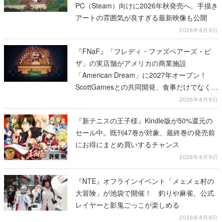
PC（Steam）向けに2026年秋発売へ。手描き
アートの雰囲気が良すぎる最新映像も公開
2026年8月9日
『FNaF』「フレディ・ファズベアーズ・ピ
ザ」の実店舗がアメリカの商業施設
「American Dream」に2027年オープン！
ScottGamesとの共同開発、食事だけでなくス
テージショーや没入型のホラー体験も楽しめ
2026年8月9日
る
『新テニスの王子様』Kindle版が50%還元の
セール中。既刊47巻が対象、最終巻の発売前
にお得にまとめ買いするチャンス
2026年8月9日
『NTE』オフラインイベント「メェメェ村の
大冒険」が池袋で開催！ 釣りや麻雀、公式
レイヤーと影鬼ごっこが楽しめる
2026年8月9日