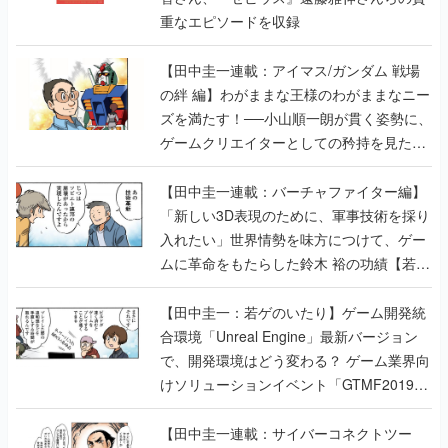
重なエピソードを収録
【田中圭一連載：アイマス/ガンダム 戦場
の絆 編】わがままな王様のわがままなニー
ズを満たす！──小山順一朗が貫く姿勢に、
ゲームクリエイターとしての矜持を見た
【若ゲのいたり最終回】
【田中圭一連載：バーチャファイター編】
「新しい3D表現のために、軍事技術を採り
入れたい」世界情勢を味方につけて、ゲー
ムに革命をもたらした鈴木 裕の功績【若ゲ
のいたり】
【田中圭一：若ゲのいたり】ゲーム開発統
合環境「Unreal Engine」最新バージョン
で、開発環境はどう変わる？ ゲーム業界向
けソリューションイベント「GTMF2019」
に行って、より理解を深めよう【PR】
【田中圭一連載：サイバーコネクトツー