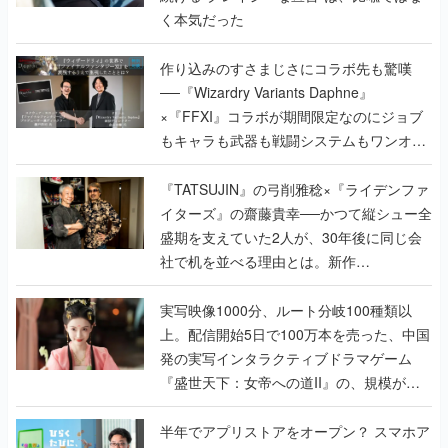
く本気だった
作り込みのすさまじさにコラボ先も驚嘆
──『Wizardry Variants Daphne』
×『FFXI』コラボが期間限定なのにジョブ
もキャラも武器も戦闘システムもワンオフ
で作り込まれた理由を両ディレクターに聞
く
『TATSUJIN』の弓削雅稔×『ライデンファ
イターズ』の齋藤貴幸──かつて縦シュー全
盛期を支えていた2人が、30年後に同じ会
社で机を並べる理由とは。新作
『TATSUJIN EXTREME』で初タッグを組
んだレジェンド2人に訊く開発秘話
実写映像1000分、ルート分岐100種類以
上。配信開始5日で100万本を売った、中国
発の実写インタラクティブドラマゲーム
『盛世天下：女帝への道II』の、規模が違
うこだわりをプロデューサーに聞いた
半年でアプリストアをオープン？ スマホア