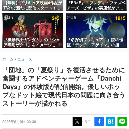
【無料】プリキュア映画4作品が
『FNaF』「フレディ・ファズベ
TVerで新たに配信スタート！な
アーズ・ピザ」の実店舗がアメ
インタビュー
んと2018年～2024年の映画ほぼ
リカの商業施設「American
注目度
2431
注目度
1815
すべてが見放題に、ぶっちゃけ
Dream」に2027年オープン！
連載・特集一覧
ありえないラインナップ
ScottGamesとの共同開発、食
事だけでなくステージショーや
殿堂入り記事
没入型のホラー体験も楽しめる
SNS拡散数が数千以上！ ページビュー数万以上！ などな
『機動戦士ガンダム』の「シャ
『名探偵プリキュア！』謎の怪
ど。多くの人々に読まれた、電ファミ渾身の“殿堂入り”記
ア専用ザクⅡ」をイメージした
盗「デッチ・アゲイン」の担当
事をまとめました。
散水ホースリールが予約開始。
キャストは天﨑滉平さんと判
本体にはシャアのパーソナルマ
明。『Re:ゼロから始める異世
ゲームの企画書
ホーム
ニュース
ークやジオン公国軍のエンブレ
界生活』オットー役、『ヒプノ
名作ゲームクリエイターの方々に製作時のエピソードをお
聞きし、ヒットする企画（ゲーム）とは何か？を探ってい
ム、型式番号などを配置
シスマイク』山田三郎役など
「団地」の「夏祭り」を復活させるために
きます。
奮闘するアドベンチャーゲーム『Danchi
赫本
この物語を解いてはいけない。『赫本』は、〈試験問題〉
Days』の体験版が配信開始。優しいポッ
の形をした短編ホラー小説集です。
プなドット絵で現代日本の問題に向き合う
ストーリーが描かれる
新世代に訊く
これからのデジタルゲーム市場を担う若きクリエイター達
の姿を追い、彼らのルーツと情熱を探っていきます。
2025年6月9日 00:38
反応
ゲーム世代の作家たち
ゲームに多大な影響を受けた作家さんに取材し、ゲームが