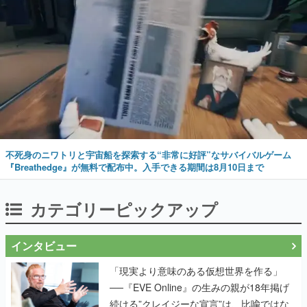
不死身のニワトリと宇宙船を探索する“非常に好評”なサバイバルゲーム
『Breathedge』が無料で配布中。入手できる期間は8月10日まで
カテゴリーピックアップ
インタビュー
「現実より意味のある仮想世界を作る」
──『EVE Online』の生みの親が18年掲げ
続ける”クレイジーな宣言”は、比喩ではな