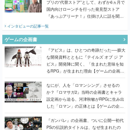
プリの“代替ストア”として、わずか6ヵ月で
国内向けローンチを行った発見型ストア
『あっぷアリーナ！』仕掛け人に話を聞い
てみた
インタビュー
の記事一覧
ゲームの企画書
『アビス』は、ひとつの奇跡だった──膨大
な開発資料とともに『テイルズ オブ ジ ア
ビス』開発陣に聞く、「生まれた意味を知
るRPG」が生まれた理由【ゲームの企画
書】
なにが、人を「ロマンシング」させるの
か？『ロマサガ2』当時の企画書とキャラ
設定画から迫る、河津秋敏がRPGに生み出
した「ロマン」の正体とは【ゲームの企画
書】
『ガンパレ』の企画書、ついに公開━初代
PSの伝説的タイトルは、なぜ生まれたの