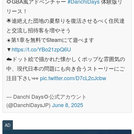
🌻GBA風アドベンチャー
#DanchiDays
体験版リ
リース！
🌟途絶えた団地の夏祭りを復活させるべく住民達
と交流し招待客を増やそう
☀️第1章を無料でSteamにて遊べます
▼
https://t.co/YBo21zpQ6U
☁️ドット絵で描かれた懐かしくポップな雰囲気の
中、現代日本の問題にも向き合うストーリーにご
注目下さい👀
pic.twitter.com/D7cL2cJcbw
— Danchi Days🌻公式アカウント
(@DanchiDaysJP)
June 8, 2025
AD