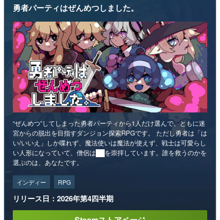
勇者パーティはぜんめつしました。
“ぜんめつ”してしまった勇者パーティから1人だけ選んで、ともに迷
宮からの脱出を目指すダンジョン探索RPGです。 ただし勇者は「は
い/いいえ」しか喋れず、魔法使いは魔法が使えず、戦士は可愛らし
い人形になっていて、僧侶は██を崇拝しています。誰を救うのかを
選ぶのは、あなたです。
インディー
RPG
リリース日：2026年第4四半期
Steamストアページ