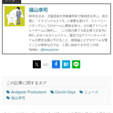
福山幸司
85年生まれ。大阪芸術大学映像学科で映画史を学ぶ。幼少
期に『ドラゴンクエストV』に衝撃を受けて、ストーリー
メディアとしてのゲームに興味を持つ。その後アドベンチ
ャーゲームに熱中し、『この世の果てで恋を唄う少女YU-
NO』がオールタイムベスト。最近ではアドベンチャーゲ
ームの歴史を掘り下げること、映画論とビデオゲームを繋
ぐことが使命なのでは、と思い始めてる今日この頃。
Twitter：
@fukuyaman
反応
この記事に関するタグ
Analgesic Productions
Danchi Days
ニュース
福山幸司