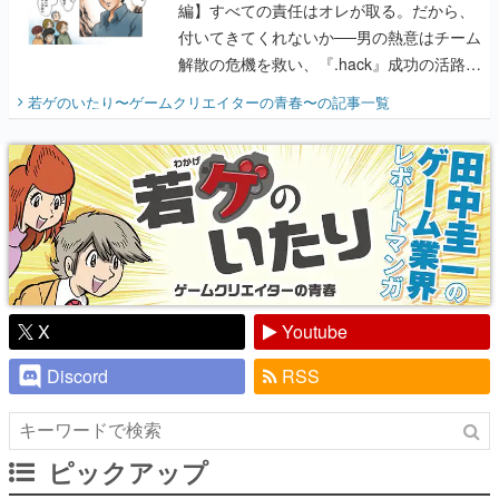
編】すべての責任はオレが取る。だから、
付いてきてくれないか──男の熱意はチーム
解散の危機を救い、『.hack』成功の活路を
開く。業界の快男児・松山 洋に流れる血は
若ゲのいたり〜ゲームクリエイターの青春〜
の記事一覧
『少年ジャンプ』色だった【若ゲのいた
り】
X
Youtube
Discord
RSS
ピックアップ