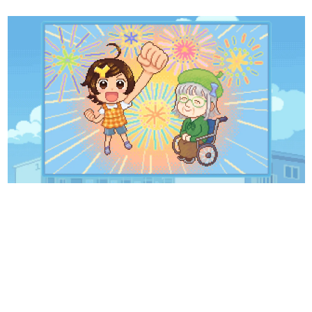
日本のコンテンツ産業やカルチャーに与えた影響を探る企
画です。
日本モバイルゲーム産業史
日本のモバイルゲーム史における主要なトピック・タイト
ルを網羅するほか、開発者へのインタビューや識者による
解説を掲載。約20年の歴史が一望できる決定版！
若ゲのいたり〜ゲームクリエイターの青春〜
『うつヌケ』『ペンと箸』等で知られるマンガ家・田中圭
一先生によるゲーム業界レポートマンガです。
なんでゲームは面白い？
ゲーム開発者・hamatsu氏がゲームの魅力を画面や操作の
具体的な形から解き明かしていく、硬派で骨太な評論連載
です。
ゲームが変えた日本語
「経験値」「裏技」「ラスボス」… ゲームにまつわる言葉
の起源や用法の変遷を、コンピューター文化史研究家・タ
イニーP氏が徹底調査。
カテゴリ
特集記事