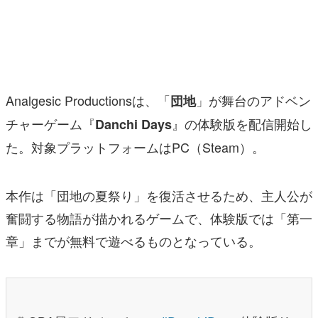
マンガ
女性向け
アプリレビュー
Analgesic Productionsは、「
」が舞台のアドベン
団地
その他
チャーゲーム『
』の体験版を配信開始し
Danchi Days
た。対象プラットフォームはPC（Steam）。
電ファミニコゲーマーとは？
運営：株式会社マレ
本作は「団地の夏祭り」を復活させるため、主人公が
奮闘する物語が描かれるゲームで、体験版では「第一
章」までが無料で遊べるものとなっている。