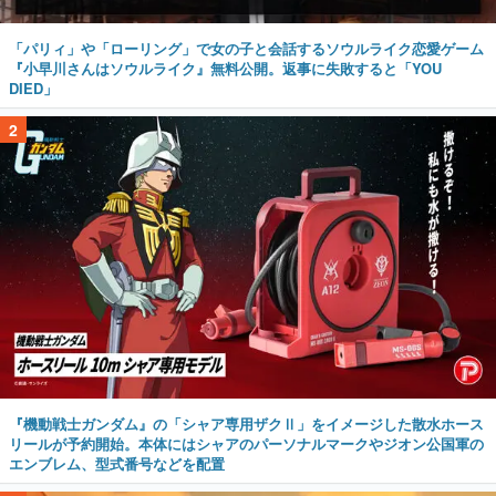
「パリィ」や「ローリング」で女の子と会話するソウルライク恋愛ゲーム
『小早川さんはソウルライク』無料公開。返事に失敗すると「YOU
DIED」
2
『機動戦士ガンダム』の「シャア専用ザクⅡ」をイメージした散水ホース
リールが予約開始。本体にはシャアのパーソナルマークやジオン公国軍の
エンブレム、型式番号などを配置