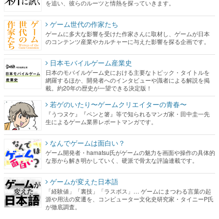
を追い、彼らのルーツと情熱を探っていきます。
ゲーム世代の作家たち
ゲームに多大な影響を受けた作家さんに取材し、ゲームが日本
のコンテンツ産業やカルチャーに与えた影響を探る企画です。
日本モバイルゲーム産業史
日本のモバイルゲーム史における主要なトピック・タイトルを
網羅するほか、開発者へのインタビューや識者による解説を掲
載。約20年の歴史が一望できる決定版！
若ゲのいたり〜ゲームクリエイターの青春〜
『うつヌケ』『ペンと箸』等で知られるマンガ家・田中圭一先
生によるゲーム業界レポートマンガです。
なんでゲームは面白い？
ゲーム開発者・hamatsu氏がゲームの魅力を画面や操作の具体的
な形から解き明かしていく、硬派で骨太な評論連載です。
ゲームが変えた日本語
「経験値」「裏技」「ラスボス」… ゲームにまつわる言葉の起
源や用法の変遷を、コンピューター文化史研究家・タイニーP氏
が徹底調査。