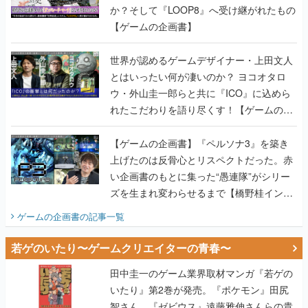
か？そして『LOOP8』へ受け継がれたもの
【ゲームの企画書】
世界が認めるゲームデザイナー・上田文人
とはいったい何が凄いのか？ ヨコオタロ
ウ・外山圭一郎らと共に『ICO』に込めら
れたこだわりを語り尽くす！【ゲームの企
画書】
【ゲームの企画書】『ペルソナ3』を築き
上げたのは反骨心とリスペクトだった。赤
い企画書のもとに集った“愚連隊”がシリー
ズを生まれ変わらせるまで【橋野桂インタ
ビュー】
ゲームの企画書
の記事一覧
若ゲのいたり〜ゲームクリエイターの青春〜
田中圭一のゲーム業界取材マンガ『若ゲの
いたり』第2巻が発売。『ポケモン』田尻
智さん、『ゼビウス』遠藤雅伸さんらの貴