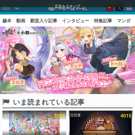
広告をスキップ
赫本
動画
殿堂入り記事
インタビュー
特集記事
マンガ
いま読まれている記事
ピックアップ
注目度
5236
注目度
4015
電ファミのいま読まれている記事ランキング
アプリセール情報