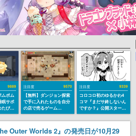
9889
9570
9339
注目度
注目度
ポムポム
【無料】ダンジョン探索
コロコロ初のゆるかわ4
睡眠サポ
で手に入れたものを自分
コマ『まだサ終しないん
めたび』
の店で売るゲーム
ですか？』公開スター
ラごとの
『Moonlighter』が
ト。主人公は新入社員の
しアラー
Steamにて無料配布中！
侘石ダイヤ、ゲーム会社
続編『Moonlighter 2』
を舞台にトラブルへ対応
Outer Worlds 2』の発売日が10月29
の9月2日正式リリースを
する社員たちを描く