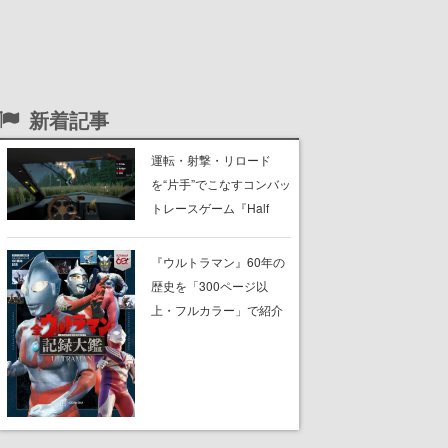
新着記事
運転・射撃・リロード
を“片手”でこなすコンバッ
トレースゲーム『Half
Grip』が忙しすぎる。ラ
イバルを片手運転でぶっ
『ウルトラマン』60年の
飛ばし、銃の片手撃ちで
歴史を「300ページ以
蹴散らしながら勝利を目
上・フルカラー」で紹介
指すピクセルアート調の
する書籍『全ウルトラマ
ローグライク
ン記録大鑑』が、明日8月
7日に発売。『レッドマ
ン』『ミラーマン』など
の円谷特撮も30作品以上