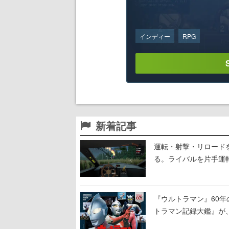
インディー
RPG
新着記事
運転・射撃・リロードを“
る。ライバルを片手運
セルアート調のローグ
『ウルトラマン』60年
トラマン記録大鑑』が
撮も30作品以上掲載