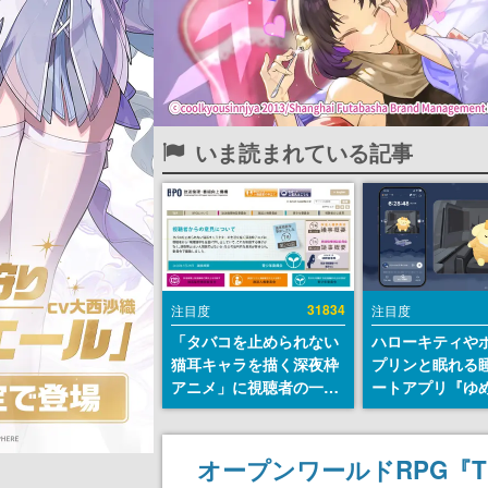
いま読まれている記事
31834
注目度
注目度
「タバコを止められない
ハローキティや
猫耳キャラを描く深夜枠
プリンと眠れる
アニメ」に視聴者の一部
ートアプリ『ゆ
から批判意見。違法薬物
が配信中。キャ
の使用と思わしき描写も
ASMRや目覚ま
含めて、BPOが議論を交
ムも搭載
オープンワールドRPG『The 
わす