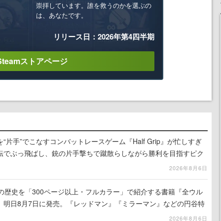
崇拝しています。誰を救うのかを選ぶの
は、あなたです。
リリース日：2026年第4四半期
Steamストアページ
片手”でこなすコンバットレースゲーム『Half Grip』が忙しすぎ
転でぶっ飛ばし、銃の片手撃ちで蹴散らしながら勝利を目指すピク
ライク
2026年8月6日
の歴史を「300ページ以上・フルカラー」で紹介する書籍『全ウル
、明日8月7日に発売。『レッドマン』『ミラーマン』などの円谷特
2026年8月6日