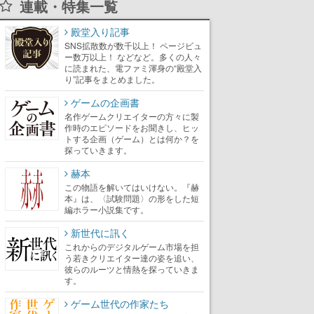
連載・特集一覧
殿堂入り記事
SNS拡散数が数千以上！ ページビュ
ー数万以上！ などなど。多くの人々
に読まれた、電ファミ渾身の“殿堂入
り”記事をまとめました。
ゲームの企画書
名作ゲームクリエイターの方々に製
作時のエピソードをお聞きし、ヒッ
トする企画（ゲーム）とは何か？を
探っていきます。
赫本
この物語を解いてはいけない。『赫
本』は、〈試験問題〉の形をした短
編ホラー小説集です。
新世代に訊く
これからのデジタルゲーム市場を担
う若きクリエイター達の姿を追い、
彼らのルーツと情熱を探っていきま
す。
ゲーム世代の作家たち