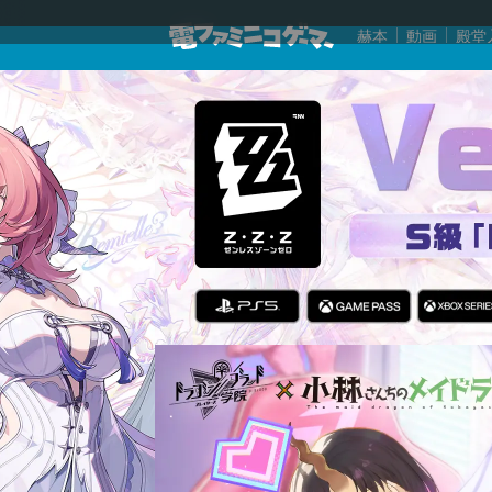
赫本
動画
殿堂