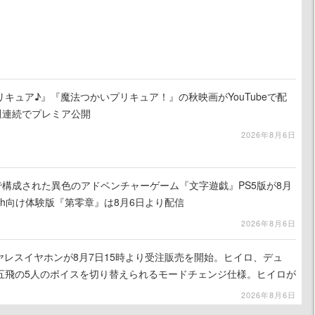
キュア♪』『魔法つかいプリキュア！』の秋映画がYouTubeで配
週連続でプレミア公開
2026年8月6日
で構成された異色のアドベンチャーゲーム『文字遊戯』PS5版が8月
tch向け体験版『第零章』は8月6日より配信
2026年8月6日
ヤレスイヤホンが8月7日15時より受注販売を開始。ヒイロ、デュ
五飛の5人のボイスを切り替えられるモードチェンジ仕様。ヒイロが
ほど痛いぞ」とささやく
2026年8月6日