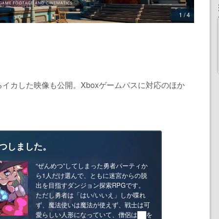
1 / 4
イカした映像も公開。Xboxゲームパスに対応のほか
つしました。
“ぜんめつ”してしまった勇者パーティか
ら1人だけ選んで、ともに迷宮からの脱
出を目指すダンジョン探索RPGです。
ただし勇者は「はい/いいえ」しか喋れ
ず、魔法使いは魔法が使えず、戦士は可
愛らしい人形になっていて、僧侶は██を