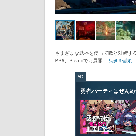
さまざまな武器を使って敵と対峙する
PS5、Steamでも展開...
[続きを読む]
AD
勇者パーティはぜんめ