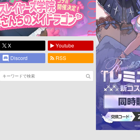
X
Youtube
Discord
RSS