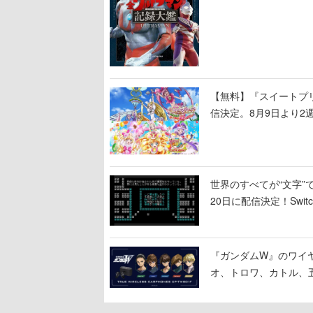
【無料】『スイートプリ
信決定。8月9日より2
世界のすべてが“文字”
20日に配信決定！Swi
『ガンダムW』のワイ
オ、トロワ、カトル、
「お前を殺す」「死ぬ