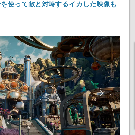
器を使って敵と対峙するイカした映像も
記念したキャンペーン