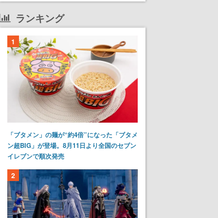
ランキング
1
「ブタメン」の麺が“約4倍”になった「ブタメ
ン超BIG」が登場。8月11日より全国のセブン
イレブンで順次発売
2