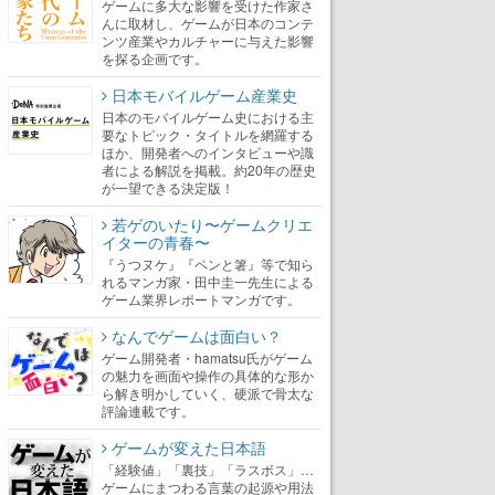
ゲームに多大な影響を受けた作家さ
んに取材し、ゲームが日本のコンテ
ンツ産業やカルチャーに与えた影響
を探る企画です。
日本モバイルゲーム産業史
日本のモバイルゲーム史における主
要なトピック・タイトルを網羅する
ほか、開発者へのインタビューや識
者による解説を掲載。約20年の歴史
が一望できる決定版！
若ゲのいたり〜ゲームクリエ
イターの青春〜
『うつヌケ』『ペンと箸』等で知ら
れるマンガ家・田中圭一先生による
ゲーム業界レポートマンガです。
なんでゲームは面白い？
ゲーム開発者・hamatsu氏がゲーム
の魅力を画面や操作の具体的な形か
ら解き明かしていく、硬派で骨太な
評論連載です。
ゲームが変えた日本語
「経験値」「裏技」「ラスボス」…
ゲームにまつわる言葉の起源や用法