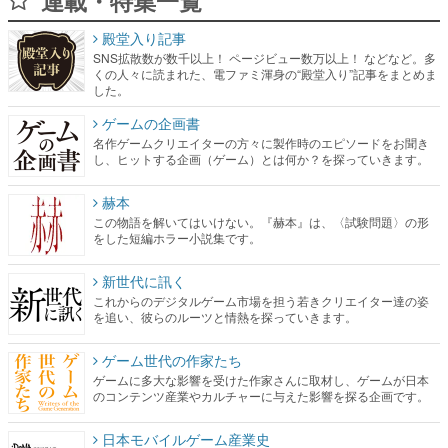
連載・特集一覧
殿堂入り記事
SNS拡散数が数千以上！ ページビュー数万以上！ などなど。多
くの人々に読まれた、電ファミ渾身の“殿堂入り”記事をまとめま
した。
ゲームの企画書
名作ゲームクリエイターの方々に製作時のエピソードをお聞き
し、ヒットする企画（ゲーム）とは何か？を探っていきます。
赫本
この物語を解いてはいけない。『赫本』は、〈試験問題〉の形
をした短編ホラー小説集です。
新世代に訊く
これからのデジタルゲーム市場を担う若きクリエイター達の姿
を追い、彼らのルーツと情熱を探っていきます。
ゲーム世代の作家たち
ゲームに多大な影響を受けた作家さんに取材し、ゲームが日本
のコンテンツ産業やカルチャーに与えた影響を探る企画です。
日本モバイルゲーム産業史