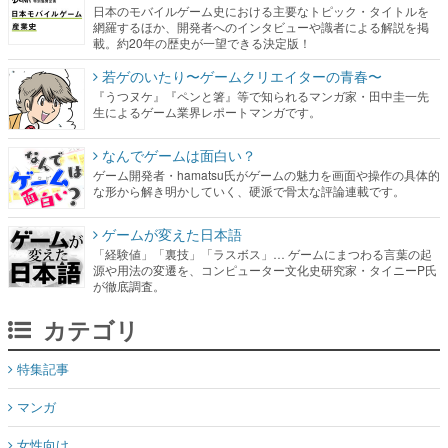
日本のモバイルゲーム史における主要なトピック・タイトルを
網羅するほか、開発者へのインタビューや識者による解説を掲
載。約20年の歴史が一望できる決定版！
若ゲのいたり〜ゲームクリエイターの青春〜
『うつヌケ』『ペンと箸』等で知られるマンガ家・田中圭一先
生によるゲーム業界レポートマンガです。
なんでゲームは面白い？
ゲーム開発者・hamatsu氏がゲームの魅力を画面や操作の具体的
な形から解き明かしていく、硬派で骨太な評論連載です。
ゲームが変えた日本語
「経験値」「裏技」「ラスボス」… ゲームにまつわる言葉の起
源や用法の変遷を、コンピューター文化史研究家・タイニーP氏
が徹底調査。
カテゴリ
特集記事
マンガ
女性向け