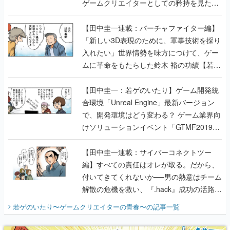
ゲームクリエイターとしての矜持を見た
【若ゲのいたり最終回】
【田中圭一連載：バーチャファイター編】
「新しい3D表現のために、軍事技術を採り
入れたい」世界情勢を味方につけて、ゲー
ムに革命をもたらした鈴木 裕の功績【若ゲ
のいたり】
【田中圭一：若ゲのいたり】ゲーム開発統
合環境「Unreal Engine」最新バージョン
で、開発環境はどう変わる？ ゲーム業界向
けソリューションイベント「GTMF2019」
に行って、より理解を深めよう【PR】
【田中圭一連載：サイバーコネクトツー
編】すべての責任はオレが取る。だから、
付いてきてくれないか──男の熱意はチーム
解散の危機を救い、『.hack』成功の活路を
開く。業界の快男児・松山 洋に流れる血は
若ゲのいたり〜ゲームクリエイターの青春〜
の記事一覧
『少年ジャンプ』色だった【若ゲのいた
り】