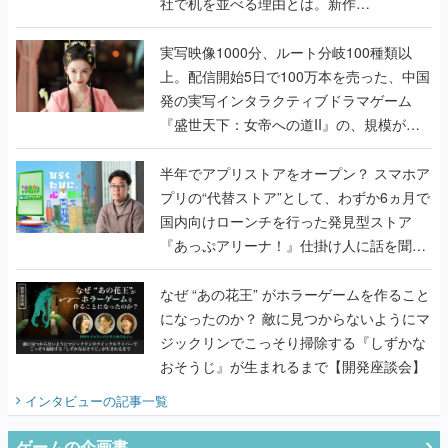
社で机を並べる理由とは。新作
『TATSUJIN EXTREME』で初タッグを組
んだレジェンド2人に訊く開発秘話
実写映像1000分、ルート分岐100種類以
上。配信開始5日で100万本を売った、中国
発の実写インタラクティブドラマゲーム
『盛世天下：女帝への道II』の、規模が違
うこだわりをプロデューサーに聞いた
半年でアプリストアをオープン？ スマホア
プリの“代替ストア”として、わずか6ヵ月で
国内向けローンチを行った発見型ストア
『あっぷアリーナ！』仕掛け人に話を聞い
てみた
なぜ “あの花王” がホラーゲームを作ること
になったのか？ 敵に見つからないようにマ
ジックリンでこっそり掃除する『しずかな
おそうじ』が生まれるまで【開発座談会】
インタビュー
の記事一覧
ゲームの企画書