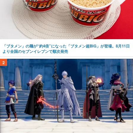
「ブタメン」の麺が“約4倍”になった「ブタメン超BIG」が登場。8月11日
より全国のセブンイレブンで順次発売
2