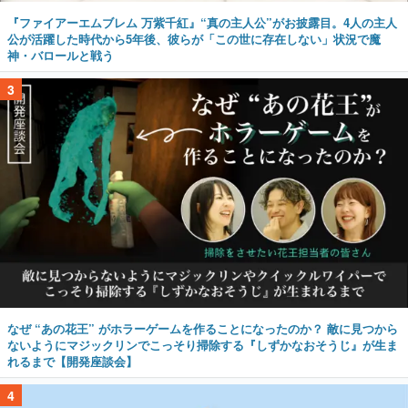
『ファイアーエムブレム 万紫千紅』“真の主人公”がお披露目。4人の主人
公が活躍した時代から5年後、彼らが「この世に存在しない」状況で魔
神・バロールと戦う
3
なぜ “あの花王” がホラーゲームを作ることになったのか？ 敵に見つから
ないようにマジックリンでこっそり掃除する『しずかなおそうじ』が生ま
れるまで【開発座談会】
4