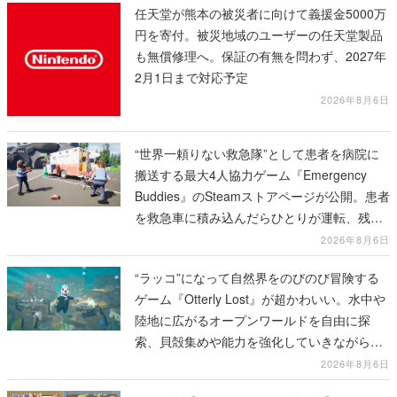
任天堂が熊本の被災者に向けて義援金5000万
円を寄付。被災地域のユーザーの任天堂製品
も無償修理へ。保証の有無を問わず、2027年
2月1日まで対応予定
2026年8月6日
“世界一頼りない救急隊”として患者を病院に
搬送する最大4人協力ゲーム『Emergency
Buddies』のSteamストアページが公開。患者
を救急車に積み込んだらひとりが運転、残り
のクルーは後部で患者の命を繋げ
2026年8月6日
“ラッコ”になって自然界をのびのび冒険する
ゲーム『Otterly Lost』が超かわいい。水中や
陸地に広がるオープンワールドを自由に探
索、貝殻集めや能力を強化していきながら、
動物たちの依頼を達成していく
2026年8月6日