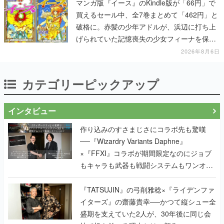
マンガ版『イース』のKindle版が「66円」で
買えるセール中、全7巻まとめて「462円」と
破格に。赤髪の少年アドルが、浜辺に打ち上
げられていた記憶喪失の少女フィーナを保護
する場面から冒険がはじまる
2026年8月6日
カテゴリーピックアップ
インタビュー
作り込みのすさまじさにコラボ先も驚嘆
──『Wizardry Variants Daphne』
×『FFXI』コラボが期間限定なのにジョブ
もキャラも武器も戦闘システムもワンオフ
で作り込まれた理由を両ディレクターに聞
く
『TATSUJIN』の弓削雅稔×『ライデンファ
イターズ』の齋藤貴幸──かつて縦シュー全
盛期を支えていた2人が、30年後に同じ会