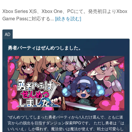
Xbox Series X|S、Xbox One、PCにて。発売初日よりXbox
Game Passに対応する...
[続きを読む]
AD
勇者パーティはぜんめつしました。
“ぜんめつ”してしまった勇者パーティから1人だけ選んで、ともに迷
宮からの脱出を目指すダンジョン探索RPGです。 ただし勇者は「は
い/いいえ」しか喋れず、魔法使いは魔法が使えず、戦士は可愛らし