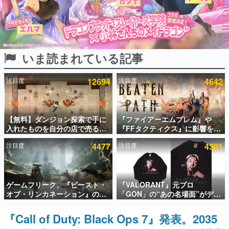
インタビュー
連載・特集一覧
いま読まれている記事
殿堂入り記事
SNS拡散数が数千以上！ ページビュー数万以上！ などな
ど。多くの人々に読まれた、電ファミ渾身の“殿堂入り”記
注目度
12694
注目度
4642
事をまとめました。
ゲームの企画書
名作ゲームクリエイターの方々に製作時のエピソードをお
聞きし、ヒットする企画（ゲーム）とは何か？を探ってい
【無料】ダンジョン探索で手に
『ファイアーエムブレム』や
きます。
入れたものを自分の店で売るゲ
『FFタクティクス』に影響を受
ーム『Moonlighter』がSteam
けた新作戦略RPG『Beaten
赫本
注目度
4477
注目度
4301
にて無料配布中！続編
Path』2027年に発売へ。
この物語を解いてはいけない。『赫本』は、〈試験問題〉
『Moonlighter 2』の9月2日正
PC（Steam）、PS5、Xbox、
の形をした短編ホラー小説集です。
式リリースを記念したキャンペ
Switch向けにリリース予定
ーン
新世代に訊く
ゲームフリーク、『ビースト・
『VALORANT』元プロ
これからのデジタルゲーム市場を担う若きクリエイター達
オブ・リンカネーション』の継
「GON」の“あの名場面”がデザ
の姿を追い、彼らのルーツと情熱を探っていきます。
続的なアプデ方針を表明。ユー
インされた新作グッズが本日8月
ザーからの意見を真摯に受け止
5日より期間限定で発売。Tシャ
『Call of Duty: Black Ops 7』発表。2035
ゲーム世代の作家たち
めて対応へ。修正パッチは約1週
ツやコインケース、アクキーな
ゲームに多大な影響を受けた作家さんに取材し、ゲームが