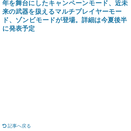
年を舞台にしたキャンペーンモード、近未
間以内に配信される予定
どが全品受注生産で登場、過去
日本のコンテンツ産業やカルチャーに与えた影響を探る企
に発売したグッズの再販も
来の武器を扱えるマルチプレイヤーモー
画です。
ド、ゾンビモードが登場。詳細は今夏後半
日本モバイルゲーム産業史
日本のモバイルゲーム史における主要なトピック・タイト
に発表予定
ルを網羅するほか、開発者へのインタビューや識者による
解説を掲載。約20年の歴史が一望できる決定版！
若ゲのいたり〜ゲームクリエイターの青春〜
『うつヌケ』『ペンと箸』等で知られるマンガ家・田中圭
一先生によるゲーム業界レポートマンガです。
なんでゲームは面白い？
ゲーム開発者・hamatsu氏がゲームの魅力を画面や操作の
具体的な形から解き明かしていく、硬派で骨太な評論連載
です。
ゲームが変えた日本語
「経験値」「裏技」「ラスボス」… ゲームにまつわる言葉
の起源や用法の変遷を、コンピューター文化史研究家・タ
イニーP氏が徹底調査。
カテゴリ
記事へ戻る
特集記事