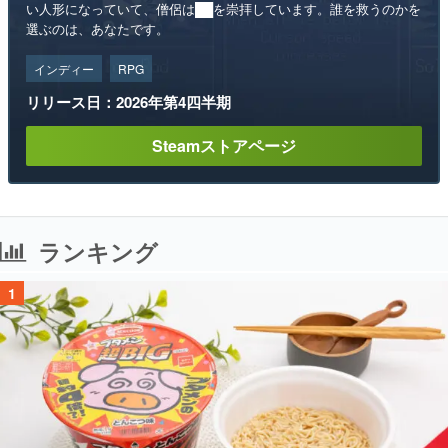
い人形になっていて、僧侶は██を崇拝しています。誰を救うのかを
選ぶのは、あなたです。
インディー
RPG
リリース日：2026年第4四半期
Steamストアページ
ランキング
1