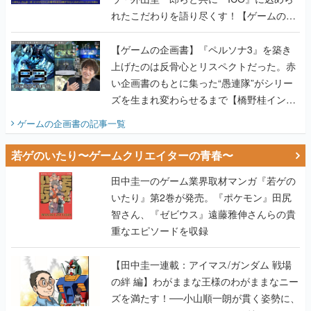
れたこだわりを語り尽くす！【ゲームの企
画書】
【ゲームの企画書】『ペルソナ3』を築き
上げたのは反骨心とリスペクトだった。赤
い企画書のもとに集った“愚連隊”がシリー
ズを生まれ変わらせるまで【橋野桂インタ
ビュー】
ゲームの企画書
の記事一覧
若ゲのいたり〜ゲームクリエイターの青春〜
田中圭一のゲーム業界取材マンガ『若ゲの
いたり』第2巻が発売。『ポケモン』田尻
智さん、『ゼビウス』遠藤雅伸さんらの貴
重なエピソードを収録
【田中圭一連載：アイマス/ガンダム 戦場
の絆 編】わがままな王様のわがままなニー
ズを満たす！──小山順一朗が貫く姿勢に、