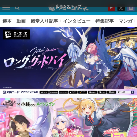
広告をスキップ
赫本
動画
殿堂入り記事
インタビュー
特集記事
マンガ
ピックアップ
電ファミのいま読まれている記事ランキング
アプリセール情報