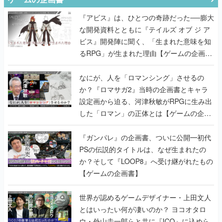
『アビス』は、ひとつの奇跡だった──膨大
な開発資料とともに『テイルズ オブ ジ ア
ビス』開発陣に聞く、「生まれた意味を知
るRPG」が生まれた理由【ゲームの企画
書】
なにが、人を「ロマンシング」させるの
か？『ロマサガ2』当時の企画書とキャラ
設定画から迫る、河津秋敏がRPGに生み出
した「ロマン」の正体とは【ゲームの企画
書】
『ガンパレ』の企画書、ついに公開━初代
PSの伝説的タイトルは、なぜ生まれたの
か？そして『LOOP8』へ受け継がれたもの
【ゲームの企画書】
世界が認めるゲームデザイナー・上田文人
とはいったい何が凄いのか？ ヨコオタロ
ウ・外山圭一郎らと共に『ICO』に込めら