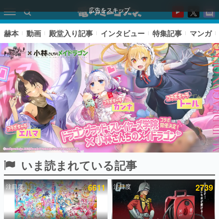
広告をスキップ
赫本
動画
殿堂入り記事
インタビュー
特集記事
マンガ
いま読まれている記事
ピックアップ
注目度
6611
注目度
2739
電ファミのいま読まれている記事ランキング
アプリセール情報