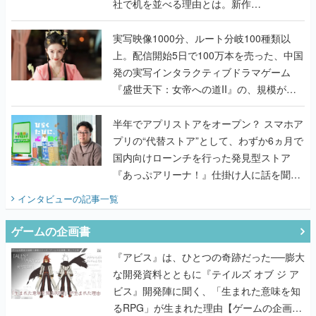
社で机を並べる理由とは。新作
『TATSUJIN EXTREME』で初タッグを組
んだレジェンド2人に訊く開発秘話
実写映像1000分、ルート分岐100種類以
上。配信開始5日で100万本を売った、中国
発の実写インタラクティブドラマゲーム
『盛世天下：女帝への道II』の、規模が違
うこだわりをプロデューサーに聞いた
半年でアプリストアをオープン？ スマホア
プリの“代替ストア”として、わずか6ヵ月で
国内向けローンチを行った発見型ストア
『あっぷアリーナ！』仕掛け人に話を聞い
てみた
インタビュー
の記事一覧
ゲームの企画書
『アビス』は、ひとつの奇跡だった──膨大
な開発資料とともに『テイルズ オブ ジ ア
ビス』開発陣に聞く、「生まれた意味を知
るRPG」が生まれた理由【ゲームの企画