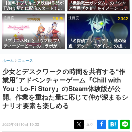
【無料】プリキュア映画4作品が
『機動戦士ガンダム』の「シャ
TVerで新たに配信スタート！な
ア専用ザクⅡ」をイメージした
インタビュー
んと2018年～2024年の映画ほぼ
散水ホースリールが予約開始。
注目度
2629
注目度
2442
すべてが見放題に、ぶっちゃけ
本体にはシャアのパーソナルマ
連載・特集一覧
ありえないラインナップ
ークやジオン公国軍のエンブレ
ム、型式番号などを配置
殿堂入り記事
SNS拡散数が数千以上！ ページビュー数万以上！ などな
『プリコネR』と『ウマ娘 プリ
『名探偵プリキュア！』謎の怪
ど。多くの人々に読まれた、電ファミ渾身の“殿堂入り”記
ティーダービー』のコラボが決
盗「デッチ・アゲイン」の担当
事をまとめました。
定！“最大170連無料”の8.5周年
キャストは天﨑滉平さんと判
キャンペーンなども発表
明。『Re:ゼロから始める異世
ゲームの企画書
ホーム
ニュース
界生活』オットー役、『ヒプノ
名作ゲームクリエイターの方々に製作時のエピソードをお
聞きし、ヒットする企画（ゲーム）とは何か？を探ってい
シスマイク』山田三郎役など
少女とデスクワークの時間を共有する“作
きます。
業用”アドベンチャーゲーム『Chill with
赫本
この物語を解いてはいけない。『赫本』は、〈試験問題〉
You : Lo-Fi Story』のSteam体験版が公
の形をした短編ホラー小説集です。
開。作業を重ねた量に応じて仲が深まるシ
ナリオ要素も楽しめる
新世代に訊く
これからのデジタルゲーム市場を担う若きクリエイター達
の姿を追い、彼らのルーツと情熱を探っていきます。
2025年6月10日 19:23
反応
ゲーム世代の作家たち
ゲームに多大な影響を受けた作家さんに取材し、ゲームが