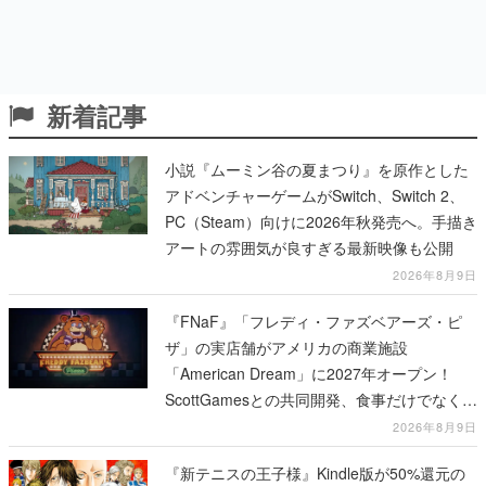
新着記事
小説『ムーミン谷の夏まつり』を原作とした
アドベンチャーゲームがSwitch、Switch 2、
PC（Steam）向けに2026年秋発売へ。手描き
アートの雰囲気が良すぎる最新映像も公開
2026年8月9日
『FNaF』「フレディ・ファズベアーズ・ピ
ザ」の実店舗がアメリカの商業施設
「American Dream」に2027年オープン！
ScottGamesとの共同開発、食事だけでなくス
テージショーや没入型のホラー体験も楽しめ
2026年8月9日
る
『新テニスの王子様』Kindle版が50%還元の