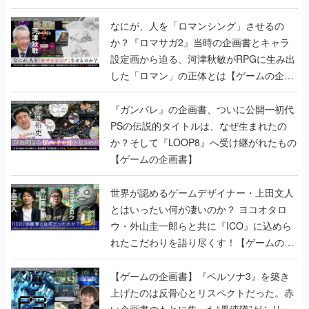
書】
なにが、人を「ロマンシング」させるの
か？『ロマサガ2』当時の企画書とキャラ
設定画から迫る、河津秋敏がRPGに生み出
した「ロマン」の正体とは【ゲームの企画
書】
『ガンパレ』の企画書、ついに公開━初代
PSの伝説的タイトルは、なぜ生まれたの
か？そして『LOOP8』へ受け継がれたもの
【ゲームの企画書】
世界が認めるゲームデザイナー・上田文人
とはいったい何が凄いのか？ ヨコオタロ
ウ・外山圭一郎らと共に『ICO』に込めら
れたこだわりを語り尽くす！【ゲームの企
画書】
【ゲームの企画書】『ペルソナ3』を築き
上げたのは反骨心とリスペクトだった。赤