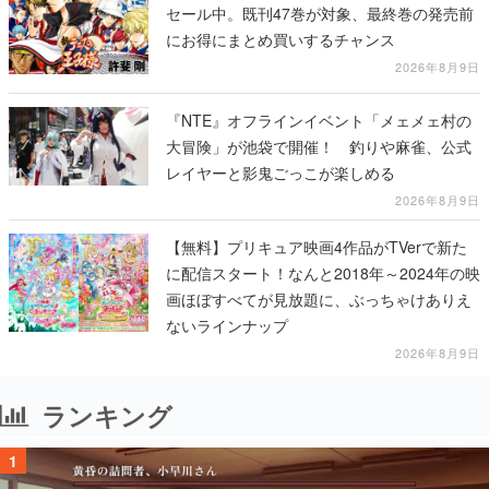
セール中。既刊47巻が対象、最終巻の発売前
にお得にまとめ買いするチャンス
2026年8月9日
『NTE』オフラインイベント「メェメェ村の
大冒険」が池袋で開催！ 釣りや麻雀、公式
レイヤーと影鬼ごっこが楽しめる
2026年8月9日
【無料】プリキュア映画4作品がTVerで新た
に配信スタート！なんと2018年～2024年の映
画ほぼすべてが見放題に、ぶっちゃけありえ
ないラインナップ
2026年8月9日
ランキング
1