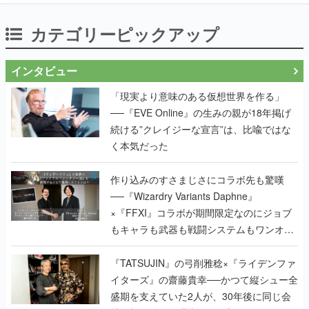
カテゴリーピックアップ
インタビュー
「現実より意味のある仮想世界を作る」
──『EVE Online』の生みの親が18年掲げ
続ける”クレイジーな宣言”は、比喩ではな
く本気だった
作り込みのすさまじさにコラボ先も驚嘆
──『Wizardry Variants Daphne』
×『FFXI』コラボが期間限定なのにジョブ
もキャラも武器も戦闘システムもワンオフ
で作り込まれた理由を両ディレクターに聞
く
『TATSUJIN』の弓削雅稔×『ライデンファ
イターズ』の齋藤貴幸──かつて縦シュー全
盛期を支えていた2人が、30年後に同じ会