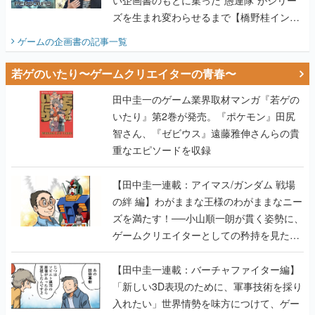
い企画書のもとに集った“愚連隊”がシリー
ズを生まれ変わらせるまで【橋野桂インタ
ビュー】
ゲームの企画書
の記事一覧
若ゲのいたり〜ゲームクリエイターの青春〜
田中圭一のゲーム業界取材マンガ『若ゲの
いたり』第2巻が発売。『ポケモン』田尻
智さん、『ゼビウス』遠藤雅伸さんらの貴
重なエピソードを収録
【田中圭一連載：アイマス/ガンダム 戦場
の絆 編】わがままな王様のわがままなニー
ズを満たす！──小山順一朗が貫く姿勢に、
ゲームクリエイターとしての矜持を見た
【若ゲのいたり最終回】
【田中圭一連載：バーチャファイター編】
「新しい3D表現のために、軍事技術を採り
入れたい」世界情勢を味方につけて、ゲー