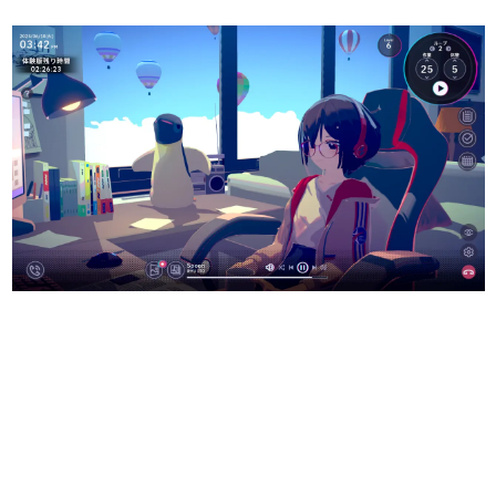
日本のコンテンツ産業やカルチャーに与えた影響を探る企
画です。
日本モバイルゲーム産業史
日本のモバイルゲーム史における主要なトピック・タイト
ルを網羅するほか、開発者へのインタビューや識者による
解説を掲載。約20年の歴史が一望できる決定版！
若ゲのいたり〜ゲームクリエイターの青春〜
『うつヌケ』『ペンと箸』等で知られるマンガ家・田中圭
一先生によるゲーム業界レポートマンガです。
なんでゲームは面白い？
ゲーム開発者・hamatsu氏がゲームの魅力を画面や操作の
具体的な形から解き明かしていく、硬派で骨太な評論連載
です。
ゲームが変えた日本語
「経験値」「裏技」「ラスボス」… ゲームにまつわる言葉
の起源や用法の変遷を、コンピューター文化史研究家・タ
イニーP氏が徹底調査。
カテゴリ
特集記事