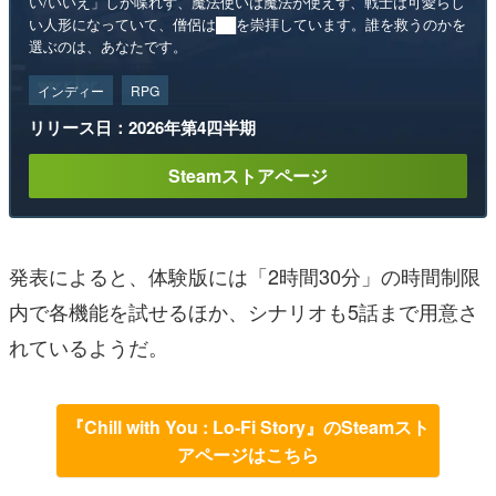
い/いいえ」しか喋れず、魔法使いは魔法が使えず、戦士は可愛らし
い人形になっていて、僧侶は██を崇拝しています。誰を救うのかを
選ぶのは、あなたです。
インディー
RPG
リリース日：2026年第4四半期
Steamストアページ
発表によると、体験版には「2時間30分」の時間制限
内で各機能を試せるほか、シナリオも5話まで用意さ
れているようだ。
『Chill with You : Lo-Fi Story』のSteamスト
アページはこちら