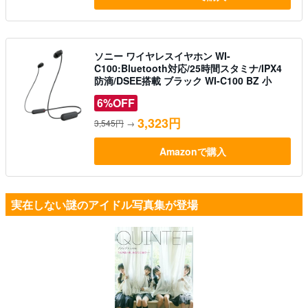
ソニー ワイヤレスイヤホン WI-
C100:Bluetooth対応/25時間スタミナ/IPX4
防滴/DSEE搭載 ブラック WI-C100 BZ 小
6%OFF
3,323円
3,545円
→
Amazonで購入
実在しない謎のアイドル写真集が登場