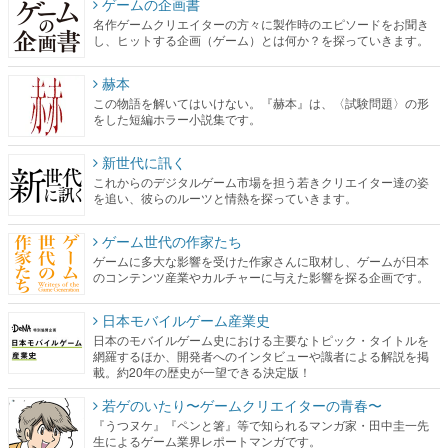
ゲームの企画書
名作ゲームクリエイターの方々に製作時のエピソードをお聞き
し、ヒットする企画（ゲーム）とは何か？を探っていきます。
赫本
この物語を解いてはいけない。『赫本』は、〈試験問題〉の形
をした短編ホラー小説集です。
新世代に訊く
これからのデジタルゲーム市場を担う若きクリエイター達の姿
を追い、彼らのルーツと情熱を探っていきます。
ゲーム世代の作家たち
ゲームに多大な影響を受けた作家さんに取材し、ゲームが日本
のコンテンツ産業やカルチャーに与えた影響を探る企画です。
日本モバイルゲーム産業史
日本のモバイルゲーム史における主要なトピック・タイトルを
網羅するほか、開発者へのインタビューや識者による解説を掲
載。約20年の歴史が一望できる決定版！
若ゲのいたり〜ゲームクリエイターの青春〜
『うつヌケ』『ペンと箸』等で知られるマンガ家・田中圭一先
生によるゲーム業界レポートマンガです。