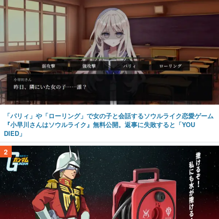
「パリィ」や「ローリング」で女の子と会話するソウルライク恋愛ゲーム
『小早川さんはソウルライク』無料公開。返事に失敗すると「YOU
DIED」
2