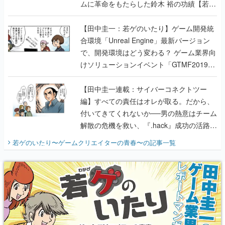
ムに革命をもたらした鈴木 裕の功績【若ゲ
のいたり】
【田中圭一：若ゲのいたり】ゲーム開発統
合環境「Unreal Engine」最新バージョン
で、開発環境はどう変わる？ ゲーム業界向
けソリューションイベント「GTMF2019」
に行って、より理解を深めよう【PR】
【田中圭一連載：サイバーコネクトツー
編】すべての責任はオレが取る。だから、
付いてきてくれないか──男の熱意はチーム
解散の危機を救い、『.hack』成功の活路を
開く。業界の快男児・松山 洋に流れる血は
若ゲのいたり〜ゲームクリエイターの青春〜
の記事一覧
『少年ジャンプ』色だった【若ゲのいた
り】