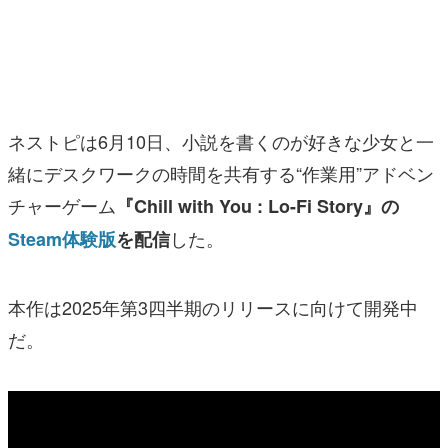
マンガ
女性向け
アプリレビュー
ネストピは6月10日、小説を書くのが好きな少女と一
その他
緒にデスクワークの時間を共有する“作業用”アドベン
チャーゲーム
『Chill with You : Lo-Fi Story』の
電ファミニコゲーマーとは？
した。
Steam体験版
を配信
運営：株式会社マレ
本作は2025年第3四半期のリリースに向けて開発中
だ。