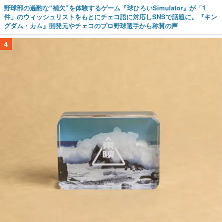
野球部の過酷な“補欠”を体験するゲーム『球ひろいSimulator』が「1
件」のウィッシュリストをもとにチェコ語に対応しSNSで話題に。『キン
グダム・カム』開発元やチェコのプロ野球選手から称賛の声
4