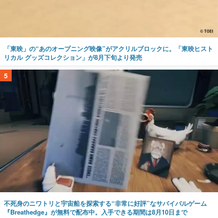
「東映」の“あのオープニング映像”がアクリルブロックに。「東映ヒスト
リカル グッズコレクション」が8月下旬より発売
5
不死身のニワトリと宇宙船を探索する“非常に好評”なサバイバルゲーム
『Breathedge』が無料で配布中。入手できる期間は8月10日まで