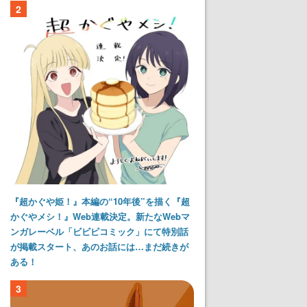
2
『超かぐや姫！』本編の“10年後”を描く『超
かぐやメシ！』Web連載決定。新たなWebマ
ンガレーベル「ビビビコミック」にて特別話
が掲載スタート、あのお話には…まだ続きが
ある！
3