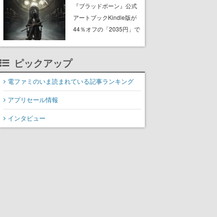
ーム『GRAIN ROT』が本
『ブラッドボーン』公式
日8月8日Steamにて発
アートブックKindle版が
売。迫る“腐敗”から逃げ延
44％オフの「2035円」で
び、持ち帰った家具で基
購入できる“マジェスティ
地を再建
ック”なセールが開催中。
ピックアップ
作品世界の理解と“啓蒙”を
深められる狩人様必携の
電ファミのいま読まれている記事ランキング
一冊
アプリセール情報
インタビュー