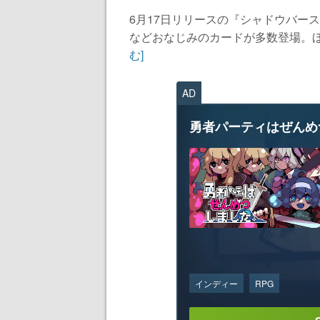
6月17日リリースの『シャドウバー
などおなじみのカードが多数登場。ほ
む]
AD
勇者パーティはぜんめ
インディー
RPG