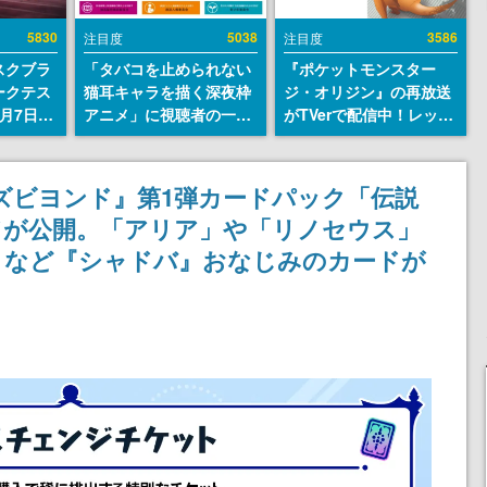
5830
5038
3586
注目度
注目度
スクブラ
「タバコを止められない
『ポケットモンスター
ークテス
猫耳キャラを描く深夜枠
ジ・オリジン』の再放送
月7日22
アニメ」に視聴者の一部
がTVerで配信中！レッド
サイトの
から批判意見。違法薬物
（CV：竹内順子）が主人
確認可
の使用と思しき描写も含
公のオリジナルアニメ
8月21
めて、BPOが議論を交わ
ズビヨンド』第1弾カードパック「伝説
す
ドが公開。「アリア」や「リノセウス」
」など『シャドバ』おなじみのカードが