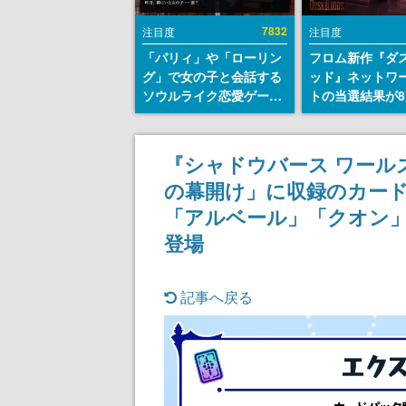
7832
注目度
注目度
「パリィ」や「ローリン
フロム新作『ダ
グ」で女の子と会話する
ッド』ネットワ
ソウルライク恋愛ゲーム
トの当選結果が8
『小早川さんはソウルラ
時に発表。応募
イク』無料公開。返事に
マイページから
失敗すると「YOU
能、テスト実施は
『シャドウバース ワール
DIED」
日～24日
の幕開け」に収録のカー
「アルベール」「クオン
登場
記事へ戻る