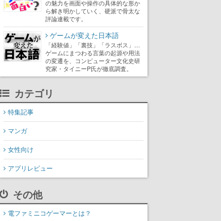
の魅力を画面や操作の具体的な形か
ら解き明かしていく、硬派で骨太な
評論連載です。
ゲームが変えた日本語
「経験値」「裏技」「ラスボス」…
ゲームにまつわる言葉の起源や用法
の変遷を、コンピューター文化史研
究家・タイニーP氏が徹底調査。
カテゴリ
特集記事
マンガ
女性向け
アプリレビュー
その他
電ファミニコゲーマーとは？