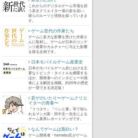
これからのデジタルゲーム市場を担
う若きクリエイター達の姿を追い、
彼らのルーツと情熱を探っていきま
す。
ゲーム世代の作家たち
ゲームに多大な影響を受けた作家さ
んに取材し、ゲームが日本のコンテ
ンツ産業やカルチャーに与えた影響
を探る企画です。
日本モバイルゲーム産業史
日本のモバイルゲーム史における主
要なトピック・タイトルを網羅する
ほか、開発者へのインタビューや識
者による解説を掲載。約20年の歴史
が一望できる決定版！
若ゲのいたり〜ゲームクリエ
イターの青春〜
『うつヌケ』『ペンと箸』等で知ら
れるマンガ家・田中圭一先生による
ゲーム業界レポートマンガです。
なんでゲームは面白い？
ゲーム開発者・hamatsu氏がゲーム