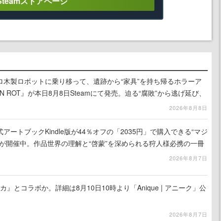
Steamストアページ
ロ木製ロボットに乗り移って、遺跡から“家具”を持ち帰るホラーア
N ROT』が本日8月8日Steamにて発売。迫る“腐敗”から逃げ延び、
を再建
2026年8月8日
ートブックKindle版が44％オフの「2035円」で購入できる“マジ
が開催中。作品世界の理解と“啓蒙”を深められる狩人様必携の一冊
2026年8月7日
カ』とコラボか。詳細は8月10日10時より「Anique | アニーク」公
2026年8月7日