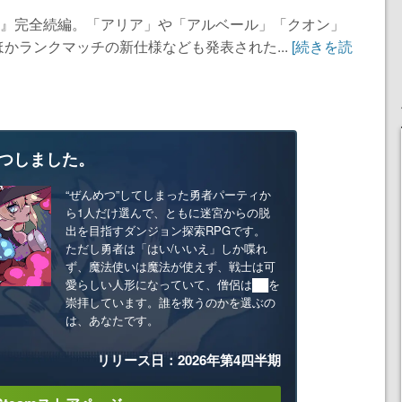
ス』完全続編。「アリア」や「アルベール」「クオン」
かランクマッチの新仕様なども発表された...
[続きを読
つしました。
“ぜんめつ”してしまった勇者パーティか
ら1人だけ選んで、ともに迷宮からの脱
出を目指すダンジョン探索RPGです。
ただし勇者は「はい/いいえ」しか喋れ
ず、魔法使いは魔法が使えず、戦士は可
愛らしい人形になっていて、僧侶は██を
崇拝しています。誰を救うのかを選ぶの
は、あなたです。
リリース日：2026年第4四半期