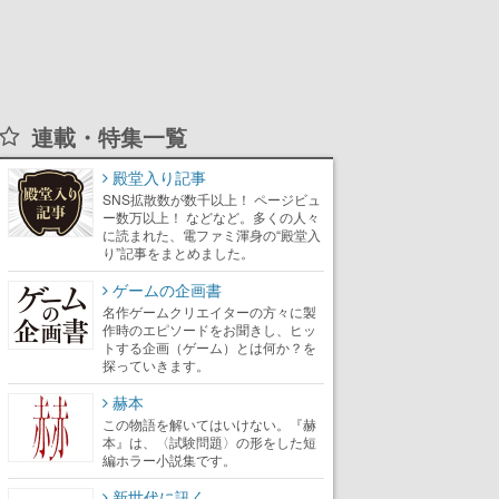
連載・特集一覧
殿堂入り記事
SNS拡散数が数千以上！ ページビュ
ー数万以上！ などなど。多くの人々
に読まれた、電ファミ渾身の“殿堂入
り”記事をまとめました。
ゲームの企画書
名作ゲームクリエイターの方々に製
作時のエピソードをお聞きし、ヒッ
トする企画（ゲーム）とは何か？を
探っていきます。
赫本
この物語を解いてはいけない。『赫
本』は、〈試験問題〉の形をした短
編ホラー小説集です。
新世代に訊く