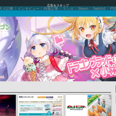
広告をスキップ
入り記事
インタビュー
特集記事
マンガ
Steam
Switch2
PS