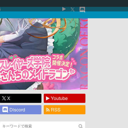
5
X
Youtube
Discord
RSS