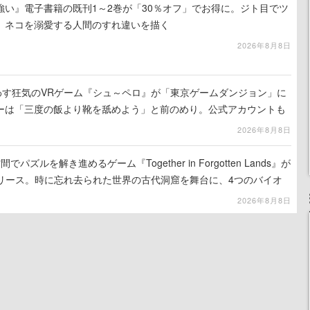
強い』電子書籍の既刊1～2巻が「30％オフ」でお得に。ジト目でツ
、ネコを溺愛する人間のすれ違いを描く
2026年8月8日
わす狂気のVRゲーム『シュ～ペロ』が「東京ゲームダンジョン」に
ーは「三度の飯より靴を舐めよう」と前のめり。公式アカウントも
リースに向けて開発中
2026年8月8日
ズルを解き進めるゲーム『Together in Forgotten Lands』が
でリリース。時に忘れ去られた世界の古代洞窟を舞台に、4つのバイオ
出を目指す
2026年8月8日