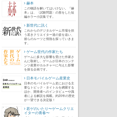
赫本
この物語を解いてはいけない。『赫
本』は、〈試験問題〉の形をした短
編ホラー小説集です。
新世代に訊く
これからのデジタルゲーム市場を担
う若きクリエイター達の姿を追い、
彼らのルーツと情熱を探っていきま
す。
ゲーム世代の作家たち
ゲームに多大な影響を受けた作家さ
んに取材し、ゲームが日本のコンテ
ンツ産業やカルチャーに与えた影響
を探る企画です。
日本モバイルゲーム産業史
日本のモバイルゲーム史における主
要なトピック・タイトルを網羅する
ほか、開発者へのインタビューや識
者による解説を掲載。約20年の歴史
が一望できる決定版！
若ゲのいたり〜ゲームクリエ
イターの青春〜