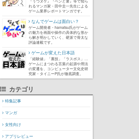
『うつヌケ』『ペンと箸』等で知ら
れるマンガ家・田中圭一先生による
ゲーム業界レポートマンガです。
なんでゲームは面白い？
ゲーム開発者・hamatsu氏がゲーム
の魅力を画面や操作の具体的な形か
ら解き明かしていく、硬派で骨太な
評論連載です。
ゲームが変えた日本語
「経験値」「裏技」「ラスボス」…
ゲームにまつわる言葉の起源や用法
の変遷を、コンピューター文化史研
究家・タイニーP氏が徹底調査。
カテゴリ
特集記事
マンガ
女性向け
アプリレビュー