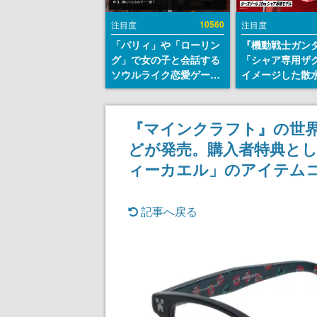
10560
注目度
注目度
「パリィ」や「ローリン
『機動戦士ガン
グ」で女の子と会話する
「シャア専用ザ
ソウルライク恋愛ゲーム
イメージした散
『小早川さんはソウルラ
リールが予約開
イク』無料公開。返事に
にはシャアのパ
失敗すると「YOU
マークやジオン
『マインクラフト』の世
DIED」
エンブレム、型
どが発売。購入者特典と
どを配置
ィーカエル」のアイテム
記事へ戻る