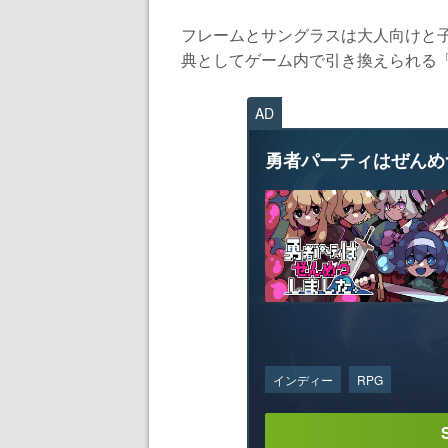
フレームとサングラスは大人向けと
典としてゲーム内で引き換えられる「
AD
勇者パーティはぜんめ
インディー
RPG