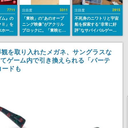
7711
3311
2915
注目度
注目度
ダム』の
「東映」の“あのオープ
不死身のニワトリと宇宙
クⅡ」を
ニング映像”がアクリル
船を探索する“非常に好
水ホース
ブロックに。「東映ヒス
評”なサバイバルゲーム
始。本体
トリカル グッズコレクシ
『Breathedge』が無料
ーソナル
ョン」が8月下旬より発
で配布中。入手できる期
公国軍の
売
間は8月10日まで
界観を取り入れたメガネ、サングラスな
式番号な
してゲーム内で引き換えられる「パーテ
コードも