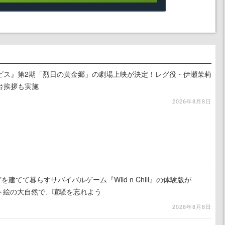
ビス』第2期「烈日の黄金郷」の劇場上映が決定！レグ役・伊瀬茉莉
台挨拶も実施
2026年8月8日
を建てて暮らすサバイバルゲーム『Wild n Chill』の体験版が
ット絵の大自然で、喧騒を忘れよう
2026年8月8日