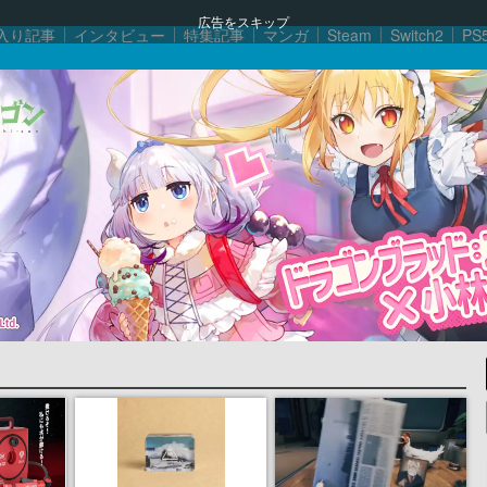
広告をスキップ
入り記事
インタビュー
特集記事
マンガ
Steam
Switch2
PS