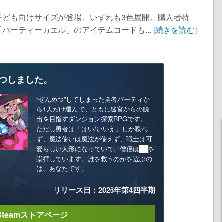
子ども向けサイズが登場。いずれも3色展開。購入者特
パーティーカエル」のアイテムコードも...
[続きを読む]
つしました。
“ぜんめつ”してしまった勇者パーティか
ら1人だけ選んで、ともに迷宮からの脱
出を目指すダンジョン探索RPGです。
ただし勇者は「はい/いいえ」しか喋れ
ず、魔法使いは魔法が使えず、戦士は可
愛らしい人形になっていて、僧侶は██を
崇拝しています。誰を救うのかを選ぶの
は、あなたです。
リリース日：2026年第4四半期
Steamストアページ