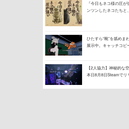
『今日もネコ様の圧が
ンツンしたネコたちと
ひたすら“靴”を舐めま
展示中。キャッチコピ
開設され、2026年リ
【2人協力】神秘的な空間でパ
本日8月8日Steam
ームを探索しながら脱