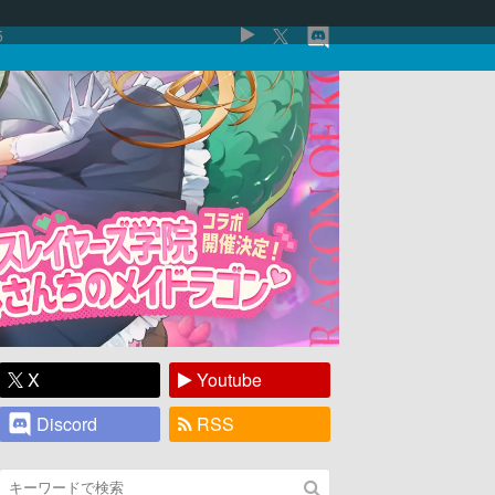
5
X
Youtube
Discord
RSS