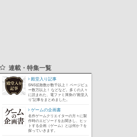
連載・特集一覧
殿堂入り記事
SNS拡散数が数千以上！ ページビュ
ー数万以上！ などなど。多くの人々
に読まれた、電ファミ渾身の“殿堂入
り”記事をまとめました。
ゲームの企画書
名作ゲームクリエイターの方々に製
作時のエピソードをお聞きし、ヒッ
トする企画（ゲーム）とは何か？を
探っていきます。