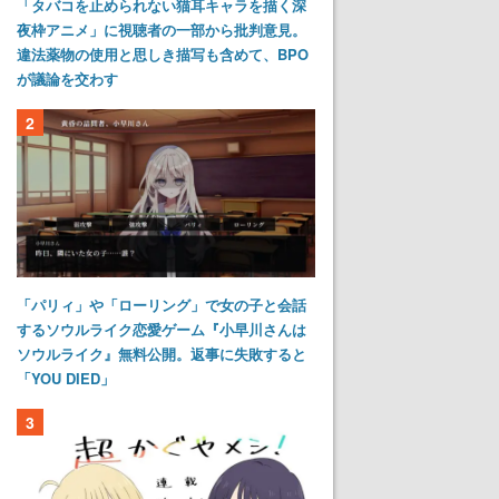
「タバコを止められない猫耳キャラを描く深
夜枠アニメ」に視聴者の一部から批判意見。
違法薬物の使用と思しき描写も含めて、BPO
が議論を交わす
2
「パリィ」や「ローリング」で女の子と会話
するソウルライク恋愛ゲーム『小早川さんは
ソウルライク』無料公開。返事に失敗すると
「YOU DIED」
3