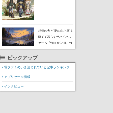
らが登壇する舞台挨拶も
実施
相棒の犬と“夢の山小屋”を
建てて暮らすサバイバル
ゲーム『Wild n Chill』の
体験版がSteamで配信
中。ドット絵の大自然
ピックアップ
で、喧騒を忘れよう
電ファミのいま読まれている記事ランキング
アプリセール情報
インタビュー