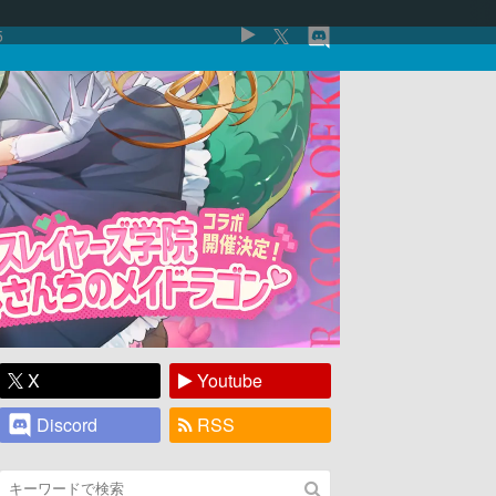
5
X
Youtube
Discord
RSS