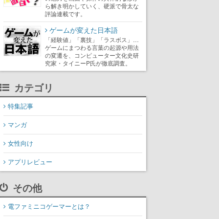
ら解き明かしていく、硬派で骨太な
評論連載です。
ゲームが変えた日本語
「経験値」「裏技」「ラスボス」…
ゲームにまつわる言葉の起源や用法
の変遷を、コンピューター文化史研
究家・タイニーP氏が徹底調査。
カテゴリ
特集記事
マンガ
女性向け
アプリレビュー
その他
電ファミニコゲーマーとは？