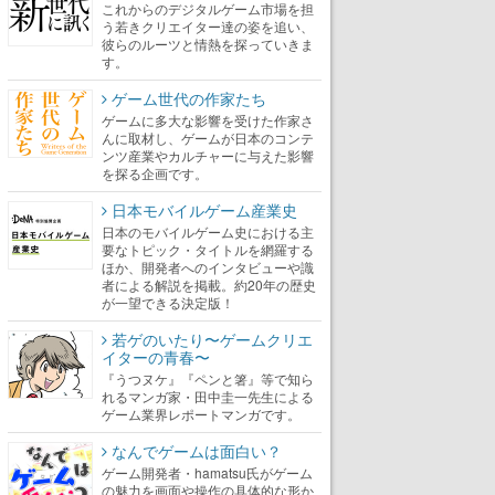
これからのデジタルゲーム市場を担
う若きクリエイター達の姿を追い、
彼らのルーツと情熱を探っていきま
す。
ゲーム世代の作家たち
ゲームに多大な影響を受けた作家さ
んに取材し、ゲームが日本のコンテ
ンツ産業やカルチャーに与えた影響
を探る企画です。
日本モバイルゲーム産業史
日本のモバイルゲーム史における主
要なトピック・タイトルを網羅する
ほか、開発者へのインタビューや識
者による解説を掲載。約20年の歴史
が一望できる決定版！
若ゲのいたり〜ゲームクリエ
イターの青春〜
『うつヌケ』『ペンと箸』等で知ら
れるマンガ家・田中圭一先生による
ゲーム業界レポートマンガです。
なんでゲームは面白い？
ゲーム開発者・hamatsu氏がゲーム
の魅力を画面や操作の具体的な形か