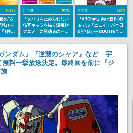
10175
8536
7975
注目度
注目度
補欠”を
「タバコを止められない
『VRChat』向け新作3D
『球ひろ
猫耳キャラを描く深夜枠
モデル「ニュイ」が本日
』が「1件」
アニメ」に視聴者の一部
8月7日からBOOTHにて
ストをも
から批判意見。違法薬物
発売。瞳に光る星や感情
対応し
の使用と思しき描写も含
豊かな表情が、小悪魔か
『キング
めて、BPOが議論を交わ
わいい
ガンダム』『逆襲のシャア』など「宇
発元やチ
す
にて無料一挙放送決定。最終回を前に『ジ
選手から
実施