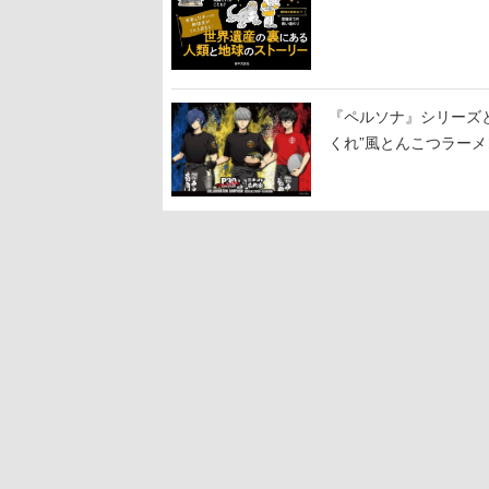
『ペルソナ』シリーズと
くれ”風とんこつラー