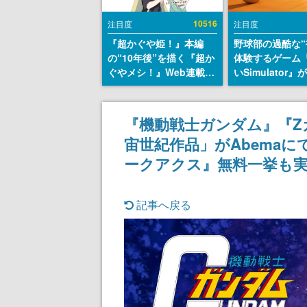
10516
注目度
注目度
『超かぐや姫！』本編
野球部の過酷な“
の“10年後”を描く『超か
体験するゲーム
ぐやメシ！』Web連載決
いSimulator
定。新たなWebマンガレ
のウィッシュリ
ーベル「ビビビコミッ
とにチェコ語に
ク」にて特別話が掲載ス
SNSで話題に。
『機動戦士ガンダム』『Ζ
タート、あのお話には…
ダム・カム』開
宙世紀作品」がAbema
まだ続きがある！
ェコのプロ野球
称賛の声
ークアクス』無料一挙も
記事へ戻る