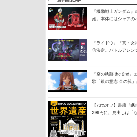
『機動戦士ガンダム』
始。本体にはシャアの
置
『ライドウ』『真・女
信決定。バトルアレン
露、冒頭部分は“無料”
『空の軌跡 the 2
歌「銀の意志 金の翼
【73%オフ】書籍『眠
299円に。見出しは「
引くものが並ぶ