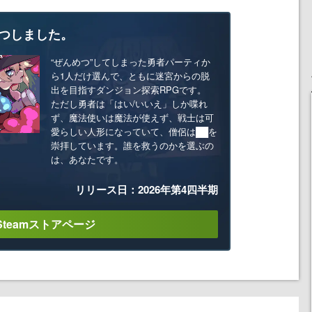
つしました。
“ぜんめつ”してしまった勇者パーティか
ら1人だけ選んで、ともに迷宮からの脱
出を目指すダンジョン探索RPGです。
ただし勇者は「はい/いいえ」しか喋れ
ず、魔法使いは魔法が使えず、戦士は可
愛らしい人形になっていて、僧侶は██を
崇拝しています。誰を救うのかを選ぶの
は、あなたです。
リリース日：2026年第4四半期
Steamストアページ