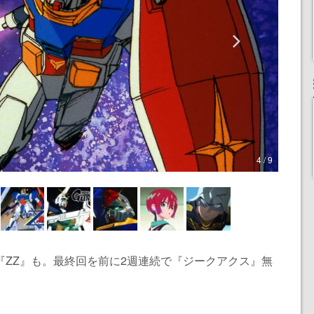
4 / 9
』や『ZZ』も。最終回を前に2週連続で『ジークアクス』無