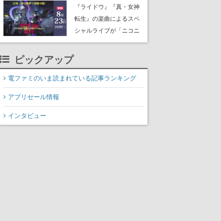
にはシャアのパーソナル
『ライドウ』『真・女神
マークやジオン公国軍の
転生』の楽曲によるスペ
エンブレム、型式番号な
シャルライブが「ニコニ
どを配置
コ生放送」で配信決定。
バトルアレンジされた各
ピックアップ
タイトルの楽曲が、バン
ド編成による迫力の生演
電ファミのいま読まれている記事ランキング
奏で披露、冒頭部分は“無
アプリセール情報
料”で視聴できる
インタビュー