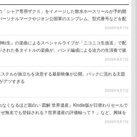
の「シャア専用ザクⅡ」をイメージした散水ホースリールが予約開
パーソナルマークやジオン公国軍のエンブレム、型式番号などを配
2026年8月7日
神転生』の楽曲によるスペシャルライブが「ニコニコ生放送」で配
ジされた各タイトルの楽曲が、バンド編成による迫力の生演奏で披
で視聴できる
2026年8月7日
nd』エステルが旅立ちを決意する最新映像が公開。バックに流れる主題
」がアツすぎる
2026年8月7日
れなくなるほど面白い 図解 世界遺産』Kindle版が日替わりセールで
なぜ無名でも登録される？世界遺産の評価軸って？ 」など、興味を
2026年8月7日