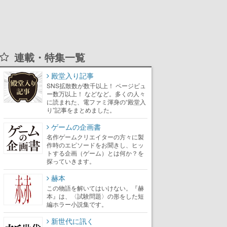
連載・特集一覧
殿堂入り記事
SNS拡散数が数千以上！ ページビュ
ー数万以上！ などなど。多くの人々
に読まれた、電ファミ渾身の“殿堂入
り”記事をまとめました。
ゲームの企画書
名作ゲームクリエイターの方々に製
作時のエピソードをお聞きし、ヒッ
トする企画（ゲーム）とは何か？を
探っていきます。
赫本
この物語を解いてはいけない。『赫
本』は、〈試験問題〉の形をした短
編ホラー小説集です。
新世代に訊く