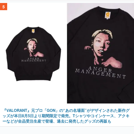
5
『VALORANT』元プロ「GON」の“あの名場面”がデザインされた新作グ
ッズが本日8月5日より期間限定で発売。Tシャツやコインケース、アクキ
ーなどが全品受注生産で登場、過去に発売したグッズの再販も