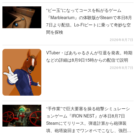
“ビー玉”になってコースを転がるゲーム
『Marblearium』の体験版がSteamで本日8月
7日より配信。Lo-Fiビートに乗って奇妙な空
間を探検
2026年8月7日
VTuber・ばあちゃるさんが引退を発表。時期
などの詳細は8月9日15時からの配信で説明
2026年8月7日
“手作業”で巨大要塞を操る砲撃シミュレーシ
ョンゲーム『IRON NEST』が本日8月7日
Steamにてリリース。弾道計算から砲弾装
填、砲塔旋回までワンオペでこなし、強烈な