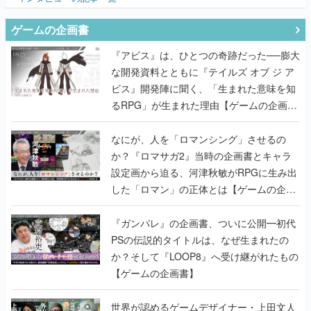
ゲームの企画書
『アビス』は、ひとつの奇跡だった──膨大
な開発資料とともに『テイルズ オブ ジ ア
ビス』開発陣に聞く、「生まれた意味を知
るRPG」が生まれた理由【ゲームの企画
書】
なにが、人を「ロマンシング」させるの
か？『ロマサガ2』当時の企画書とキャラ
設定画から迫る、河津秋敏がRPGに生み出
した「ロマン」の正体とは【ゲームの企画
書】
『ガンパレ』の企画書、ついに公開━初代
PSの伝説的タイトルは、なぜ生まれたの
か？そして『LOOP8』へ受け継がれたもの
【ゲームの企画書】
世界が認めるゲームデザイナー・上田文人