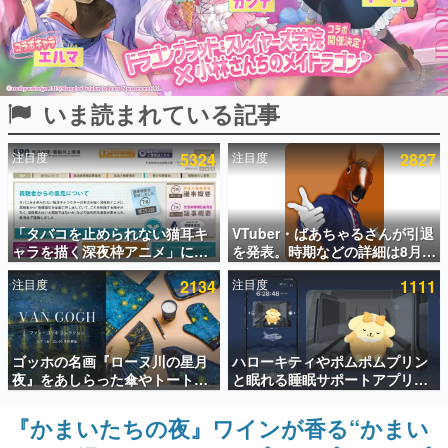
インタビュー
連載・特集一覧
いま読まれている記事
殿堂入り記事
SNS拡散数が数千以上！ ページビュー数万以上！ などな
ど。多くの人々に読まれた、電ファミ渾身の“殿堂入り”記
注目度
5324
注目度
2827
事をまとめました。
ゲームの企画書
名作ゲームクリエイターの方々に製作時のエピソードをお
聞きし、ヒットする企画（ゲーム）とは何か？を探ってい
「タバコを止められない猫耳キ
VTuber・ばあちゃるさんが引退
きます。
ャラを描く深夜枠アニメ」に視
を発表。時期などの詳細は8月9
聴者の一部から批判意見。違法
日15時からの配信で説明
赫本
注目度
2134
注目度
1111
薬物の使用と思しき描写も含め
この物語を解いてはいけない。『赫本』は、〈試験問題〉
て、BPOが議論を交わす
の形をした短編ホラー小説集です。
新世代に訊く
ゴッホの名画『ローヌ川の星月
ハローキティやポムポムプリン
これからのデジタルゲーム市場を担う若きクリエイター達
夜』をあしらった傘やトートバ
と眠れる睡眠サポートアプリ
の姿を追い、彼らのルーツと情熱を探っていきます。
ッグなどが登場。8月7日21時よ
『ゆめたび』が配信中。キャラ
り2日間限定で予約販売
ごとのASMRや目覚ましアラー
『かまいたちの夜』ワインが香る“かまい
ゲーム世代の作家たち
ムも搭載
ゲームに多大な影響を受けた作家さんに取材し、ゲームが