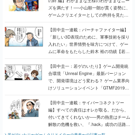
の絆 編】わがままな王様のわがままなニー
ズを満たす！──小山順一朗が貫く姿勢に、
ゲームクリエイターとしての矜持を見た
【若ゲのいたり最終回】
【田中圭一連載：バーチャファイター編】
「新しい3D表現のために、軍事技術を採り
入れたい」世界情勢を味方につけて、ゲー
ムに革命をもたらした鈴木 裕の功績【若ゲ
のいたり】
【田中圭一：若ゲのいたり】ゲーム開発統
合環境「Unreal Engine」最新バージョン
で、開発環境はどう変わる？ ゲーム業界向
けソリューションイベント「GTMF2019」
に行って、より理解を深めよう【PR】
【田中圭一連載：サイバーコネクトツー
編】すべての責任はオレが取る。だから、
付いてきてくれないか──男の熱意はチーム
解散の危機を救い、『.hack』成功の活路を
開く。業界の快男児・松山 洋に流れる血は
若ゲのいたり〜ゲームクリエイターの青春〜
の記事一覧