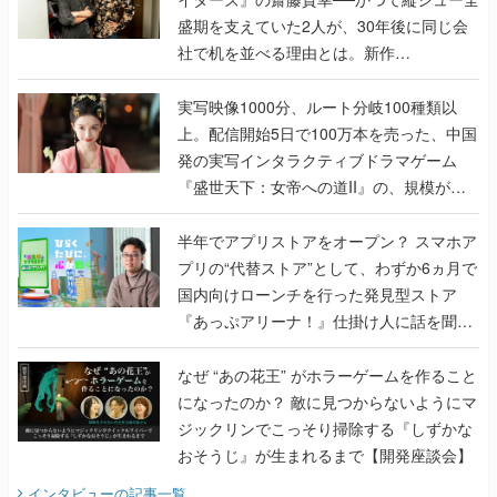
盛期を支えていた2人が、30年後に同じ会
社で机を並べる理由とは。新作
『TATSUJIN EXTREME』で初タッグを組
んだレジェンド2人に訊く開発秘話
実写映像1000分、ルート分岐100種類以
上。配信開始5日で100万本を売った、中国
発の実写インタラクティブドラマゲーム
『盛世天下：女帝への道II』の、規模が違
うこだわりをプロデューサーに聞いた
半年でアプリストアをオープン？ スマホア
プリの“代替ストア”として、わずか6ヵ月で
国内向けローンチを行った発見型ストア
『あっぷアリーナ！』仕掛け人に話を聞い
てみた
なぜ “あの花王” がホラーゲームを作ること
になったのか？ 敵に見つからないようにマ
ジックリンでこっそり掃除する『しずかな
おそうじ』が生まれるまで【開発座談会】
インタビュー
の記事一覧