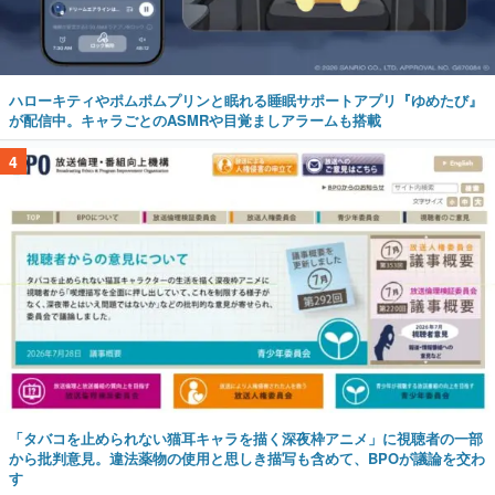
ハローキティやポムポムプリンと眠れる睡眠サポートアプリ『ゆめたび』
が配信中。キャラごとのASMRや目覚ましアラームも搭載
4
「タバコを止められない猫耳キャラを描く深夜枠アニメ」に視聴者の一部
から批判意見。違法薬物の使用と思しき描写も含めて、BPOが議論を交わ
す