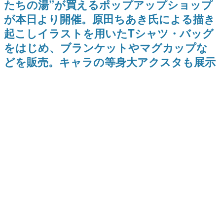
たちの湯”が買えるポップアップショップ
日本のコンテンツ産業やカルチャーに与えた影響を探る企
が本日より開催。原田ちあき氏による描き
画です。
起こしイラストを用いたTシャツ・バッグ
日本モバイルゲーム産業史
日本のモバイルゲーム史における主要なトピック・タイト
をはじめ、ブランケットやマグカップな
ルを網羅するほか、開発者へのインタビューや識者による
解説を掲載。約20年の歴史が一望できる決定版！
どを販売。キャラの等身大アクスタも展示
若ゲのいたり〜ゲームクリエイターの青春〜
『うつヌケ』『ペンと箸』等で知られるマンガ家・田中圭
一先生によるゲーム業界レポートマンガです。
なんでゲームは面白い？
ゲーム開発者・hamatsu氏がゲームの魅力を画面や操作の
具体的な形から解き明かしていく、硬派で骨太な評論連載
です。
ゲームが変えた日本語
「経験値」「裏技」「ラスボス」… ゲームにまつわる言葉
の起源や用法の変遷を、コンピューター文化史研究家・タ
イニーP氏が徹底調査。
カテゴリ
特集記事