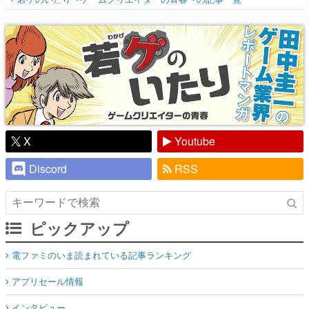
『少年ジャンプ』色だった【若ゲのいた
り】
X
Youtube
Discord
RSS
ピックアップ
電ファミのいま読まれている記事ランキング
アプリセール情報
インタビュー