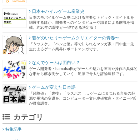
日本モバイルゲーム産業史
日本のモバイルゲーム史における主要なトピック・タイトルを
網羅するほか、開発者へのインタビューや識者による解説を掲
載。約20年の歴史が一望できる決定版！
若ゲのいたり〜ゲームクリエイターの青春〜
『うつヌケ』『ペンと箸』等で知られるマンガ家・田中圭一先
生によるゲーム業界レポートマンガです。
なんでゲームは面白い？
ゲーム開発者・hamatsu氏がゲームの魅力を画面や操作の具体的
な形から解き明かしていく、硬派で骨太な評論連載です。
ゲームが変えた日本語
「経験値」「裏技」「ラスボス」… ゲームにまつわる言葉の起
源や用法の変遷を、コンピューター文化史研究家・タイニーP氏
が徹底調査。
カテゴリ
特集記事