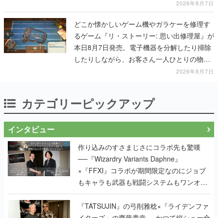
一撃をブチかませるロマンある作品
2026年8月7日
どこか懐かしいゲーム機やガラケーを修理す
るゲーム『リ・ストーリー: 思い出修理屋』が
本日8月7日発売。電子機器を分解したり掃除
したりしながら、お客さん一人ひとりの物語
に耳を傾ける
2026年8月7日
カテゴリーピックアップ
インタビュー
作り込みのすさまじさにコラボ先も驚嘆
──『Wizardry Variants Daphne』
×『FFXI』コラボが期間限定なのにジョブ
もキャラも武器も戦闘システムもワンオフ
で作り込まれた理由を両ディレクターに聞
く
『TATSUJIN』の弓削雅稔×『ライデンファ
イターズ』の齋藤貴幸──かつて縦シュー全