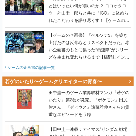
とはいったい何が凄いのか？ ヨコオタロ
ウ・外山圭一郎らと共に『ICO』に込めら
れたこだわりを語り尽くす！【ゲームの企
画書】
【ゲームの企画書】『ペルソナ3』を築き
上げたのは反骨心とリスペクトだった。赤
い企画書のもとに集った“愚連隊”がシリー
ズを生まれ変わらせるまで【橋野桂インタ
ビュー】
ゲームの企画書
の記事一覧
若ゲのいたり〜ゲームクリエイターの青春〜
田中圭一のゲーム業界取材マンガ『若ゲの
いたり』第2巻が発売。『ポケモン』田尻
智さん、『ゼビウス』遠藤雅伸さんらの貴
重なエピソードを収録
【田中圭一連載：アイマス/ガンダム 戦場