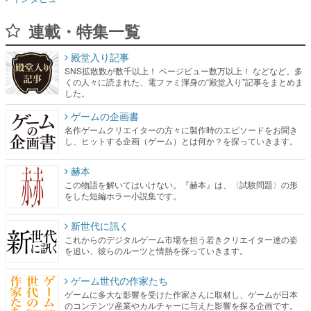
連載・特集一覧
殿堂入り記事
SNS拡散数が数千以上！ ページビュー数万以上！ などなど。多
くの人々に読まれた、電ファミ渾身の“殿堂入り”記事をまとめま
した。
ゲームの企画書
名作ゲームクリエイターの方々に製作時のエピソードをお聞き
し、ヒットする企画（ゲーム）とは何か？を探っていきます。
赫本
この物語を解いてはいけない。『赫本』は、〈試験問題〉の形
をした短編ホラー小説集です。
新世代に訊く
これからのデジタルゲーム市場を担う若きクリエイター達の姿
を追い、彼らのルーツと情熱を探っていきます。
ゲーム世代の作家たち
ゲームに多大な影響を受けた作家さんに取材し、ゲームが日本
のコンテンツ産業やカルチャーに与えた影響を探る企画です。