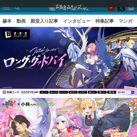
広告をスキップ
赫本
動画
殿堂入り記事
インタビュー
特集記事
マンガ
ピックアップ
電ファミのいま読まれている記事ランキング
アプリセール情報