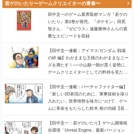
智さん、『ゼビウス』遠藤雅伸さんらの貴
重なエピソードを収録
【田中圭一連載：アイマス/ガンダム 戦場
の絆 編】わがままな王様のわがままなニー
ズを満たす！──小山順一朗が貫く姿勢に、
ゲームクリエイターとしての矜持を見た
【若ゲのいたり最終回】
【田中圭一連載：バーチャファイター編】
「新しい3D表現のために、軍事技術を採り
入れたい」世界情勢を味方につけて、ゲー
ムに革命をもたらした鈴木 裕の功績【若ゲ
のいたり】
【田中圭一：若ゲのいたり】ゲーム開発統
合環境「Unreal Engine」最新バージョン
で、開発環境はどう変わる？ ゲーム業界向
けソリューションイベント「GTMF2019」
に行って、より理解を深めよう【PR】