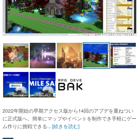
4 / 8
マンガ
女性向け
アプリレビュー
その他
電ファミニコゲーマーとは？
運営：株式会社マレ
2022年開始の早期アクセス版から14回のアプデを重ねつい
に正式版へ。簡単にマップやイベントを制作でき手軽にゲー
ム作りに挑戦できる...
[続きを読む]
AD
勇者パーティはぜんめつしました。