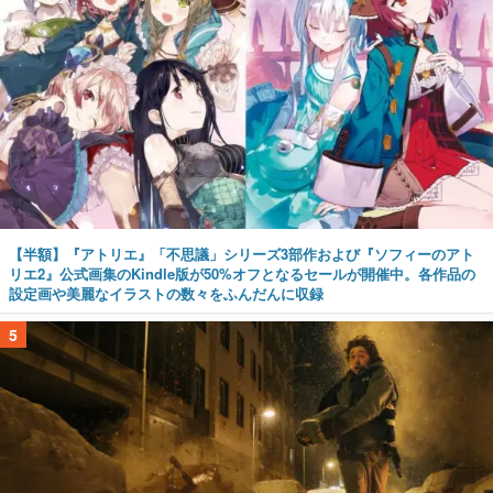
【半額】『アトリエ』「不思議」シリーズ3部作および『ソフィーのアト
リエ2』公式画集のKindle版が50%オフとなるセールが開催中。各作品の
設定画や美麗なイラストの数々をふんだんに収録
5