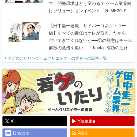
【田中圭一連載：サイバーコネクトツー
編】すべての責任はオレが取る。だから、
付いてきてくれないか──男の熱意はチーム
解散の危機を救い、『.hack』成功の活路を
開く。業界の快男児・松山 洋に流れる血は
若ゲのいたり〜ゲームクリエイターの青春〜
の記事一覧
『少年ジャンプ』色だった【若ゲのいた
り】
X
Youtube
Discord
RSS
ピックアップ