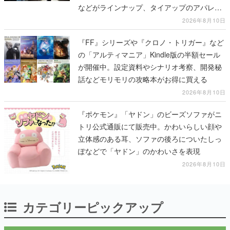
『FF』シリーズや『クロノ・トリガー』など
の「アルティマニア」Kindle版の半額セール
が開催中。設定資料やシナリオ考察、開発秘
話などモリモリの攻略本がお得に買える
2026年8月10日
『ポケモン』「ヤドン」のビーズソファがニ
トリ公式通販にて販売中。かわいらしい顔や
立体感のある耳、ソファの後ろについたしっ
ぽなどで「ヤドン」のかわいさを表現
2026年8月10日
カテゴリーピックアップ
インタビュー
「現実より意味のある仮想世界を作る」
──『EVE Online』の生みの親が18年掲げ