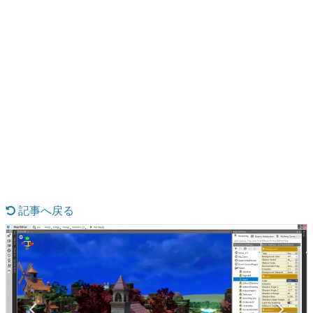
日本のコンテンツ産業やカルチャーに与えた影響を探る企
画です。
日本モバイルゲーム産業史
日本のモバイルゲーム史における主要なトピック・タイト
ルを網羅するほか、開発者へのインタビューや識者による
解説を掲載。約20年の歴史が一望できる決定版！
若ゲのいたり〜ゲームクリエイターの青春〜
『うつヌケ』『ペンと箸』等で知られるマンガ家・田中圭
一先生によるゲーム業界レポートマンガです。
記事へ戻る
なんでゲームは面白い？
ゲーム開発者・hamatsu氏がゲームの魅力を画面や操作の
具体的な形から解き明かしていく、硬派で骨太な評論連載
です。
ゲームが変えた日本語
「経験値」「裏技」「ラスボス」… ゲームにまつわる言葉
の起源や用法の変遷を、コンピューター文化史研究家・タ
イニーP氏が徹底調査。
カテゴリ
特集記事