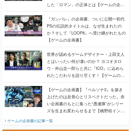
PSの伝説的タイトルは、なぜ生まれたの
か？そして『LOOP8』へ受け継がれたもの
【ゲームの企画書】
世界が認めるゲームデザイナー・上田文人
とはいったい何が凄いのか？ ヨコオタロ
ウ・外山圭一郎らと共に『ICO』に込めら
れたこだわりを語り尽くす！【ゲームの企
画書】
【ゲームの企画書】『ペルソナ3』を築き
上げたのは反骨心とリスペクトだった。赤
い企画書のもとに集った“愚連隊”がシリー
ズを生まれ変わらせるまで【橋野桂インタ
ビュー】
ゲームの企画書
の記事一覧
若ゲのいたり〜ゲームクリエイターの青春〜
田中圭一のゲーム業界取材マンガ『若ゲの
いたり』第2巻が発売。『ポケモン』田尻