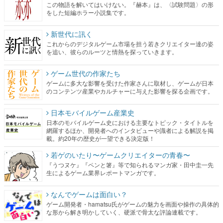
これからのデジタルゲーム市場を担う若きクリエイター達の姿
を追い、彼らのルーツと情熱を探っていきます。
ゲーム世代の作家たち
ゲームに多大な影響を受けた作家さんに取材し、ゲームが日本
のコンテンツ産業やカルチャーに与えた影響を探る企画です。
日本モバイルゲーム産業史
日本のモバイルゲーム史における主要なトピック・タイトルを
網羅するほか、開発者へのインタビューや識者による解説を掲
載。約20年の歴史が一望できる決定版！
若ゲのいたり〜ゲームクリエイターの青春〜
『うつヌケ』『ペンと箸』等で知られるマンガ家・田中圭一先
生によるゲーム業界レポートマンガです。
なんでゲームは面白い？
ゲーム開発者・hamatsu氏がゲームの魅力を画面や操作の具体的
な形から解き明かしていく、硬派で骨太な評論連載です。
ゲームが変えた日本語
「経験値」「裏技」「ラスボス」… ゲームにまつわる言葉の起
源や用法の変遷を、コンピューター文化史研究家・タイニーP氏
が徹底調査。