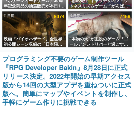
『ポケモンカードゲーム』30周
“朝凪先生”キャラデザのフィッ
年記念商品の抽選販売が本日12
トネスリズムゲーム『がんば
インタビュー
時より開始。拡張パック「30th
れ！チアリズム』Steamストア
注目度
8074
注目度
7469
CELEBRATION」のボックス
ページが公開。キャラクターの
連載・特集一覧
に、「プレミアムデッキセット
CVは陽向葵ゅかさん
エーフィ・ブラッキー」
「FUTURISTIC BOX」の計3商
殿堂入り記事
品
映画『バイオハザード』全世界
“本物の犬”が主役のゲーム『ゴ
SNS拡散数が数千以上！ ページビュー数万以上！ などな
ど。多くの人々に読まれた、電ファミ渾身の“殿堂入り”記
初公開シーン収録の「日本限
ールデンレトリバーと過ごす
事をまとめました。
定」予告映像が解禁。バイオの
日々』が最高すぎる。開発者の
日（8月10日）にあわせて、
愛犬「ピチュー」と一緒にのん
プログラミング不要のゲーム制作ツール
ゲームの企画書
「ラクーンシティ総合病院」へ
びりとした毎日を過ごそう
名作ゲームクリエイターの方々に製作時のエピソードをお
『RPG Developer Bakin』8月28日に正式
行く配達人の姿が披露
聞きし、ヒットする企画（ゲーム）とは何か？を探ってい
きます。
リリース決定。2022年開始の早期アクセス
赫本
版から14回の大型アプデを重ねついに正式
この物語を解いてはいけない。『赫本』は、〈試験問題〉
版へ。簡単にマップやイベントを制作し、
の形をした短編ホラー小説集です。
手軽にゲーム作りに挑戦できる
新世代に訊く
これからのデジタルゲーム市場を担う若きクリエイター達
の姿を追い、彼らのルーツと情熱を探っていきます。
ゲーム世代の作家たち
ゲームに多大な影響を受けた作家さんに取材し、ゲームが