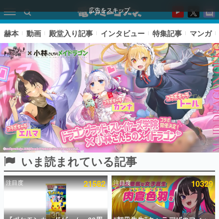
広告をスキップ
赫本
動画
殿堂入り記事
インタビュー
特集記事
マンガ
いま読まれている記事
ピックアップ
注目度
21582
注目度
10329
電ファミのいま読まれている記事ランキング
アプリセール情報