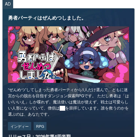
“ぜんめつ”してしまった勇者パーティから1人だけ選んで、ともに迷
宮からの脱出を目指すダンジョン探索RPGです。 ただし勇者は「は
い/いいえ」しか喋れず、魔法使いは魔法が使えず、戦士は可愛らし
い人形になっていて、僧侶は██を崇拝しています。誰を救うのかを
選ぶのは、あなたです。
インディー
RPG
リリース日：2026年第4四半期
Steamストアページ