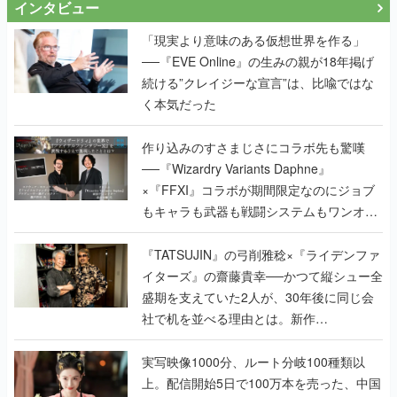
続ける”クレイジーな宣言”は、比喩ではな
く本気だった
作り込みのすさまじさにコラボ先も驚嘆
──『Wizardry Variants Daphne』
×『FFXI』コラボが期間限定なのにジョブ
もキャラも武器も戦闘システムもワンオフ
で作り込まれた理由を両ディレクターに聞
く
『TATSUJIN』の弓削雅稔×『ライデンファ
イターズ』の齋藤貴幸──かつて縦シュー全
盛期を支えていた2人が、30年後に同じ会
社で机を並べる理由とは。新作
『TATSUJIN EXTREME』で初タッグを組
んだレジェンド2人に訊く開発秘話
実写映像1000分、ルート分岐100種類以
上。配信開始5日で100万本を売った、中国
発の実写インタラクティブドラマゲーム
『盛世天下：女帝への道II』の、規模が違
うこだわりをプロデューサーに聞いた