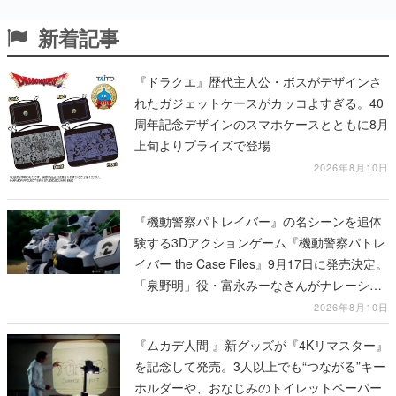
『ドラクエ』歴代主人公・ボスがデザインさ
れたガジェットケースがカッコよすぎる。40
周年記念デザインのスマホケースとともに8月
上旬よりプライズで登場
2026年8月10日
『機動警察パトレイバー』の名シーンを追体
験する3Dアクションゲーム『機動警察パトレ
イバー the Case Files』9月17日に発売決定。
「泉野明」役・富永みーなさんがナレーショ
ンを務めるWEBCM第2弾が公開
2026年8月10日
『ムカデ人間 』新グッズが『4Kリマスター』
を記念して発売。3人以上でも“つながる”キー
ホルダーや、おなじみのトイレットペーパー
などがラインナップ、タイアップのアパレル
グッズも公開され映画と現実世界が「つなが
2026年8月10日
る」