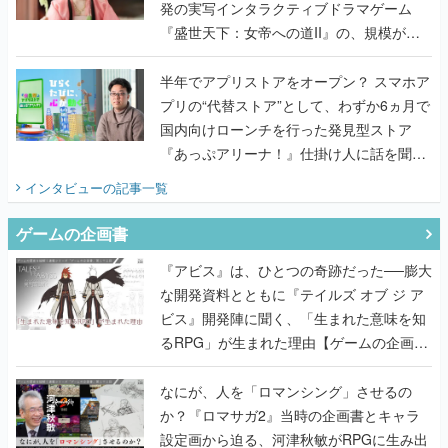
半年でアプリストアをオープン？ スマホア
プリの“代替ストア”として、わずか6ヵ月で
国内向けローンチを行った発見型ストア
『あっぷアリーナ！』仕掛け人に話を聞い
てみた
インタビュー
の記事一覧
ゲームの企画書
『アビス』は、ひとつの奇跡だった──膨大
な開発資料とともに『テイルズ オブ ジ ア
ビス』開発陣に聞く、「生まれた意味を知
るRPG」が生まれた理由【ゲームの企画
書】
なにが、人を「ロマンシング」させるの
か？『ロマサガ2』当時の企画書とキャラ
設定画から迫る、河津秋敏がRPGに生み出
した「ロマン」の正体とは【ゲームの企画
書】
『ガンパレ』の企画書、ついに公開━初代