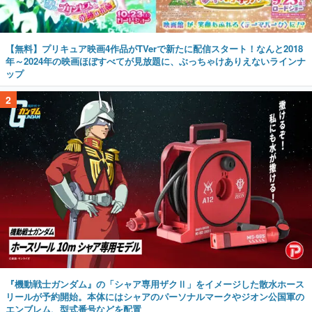
年～2024年の映画ほぼすべてが見放題に、ぶっちゃけありえないラインナ
ップ
2
『機動戦士ガンダム』の「シャア専用ザクⅡ」をイメージした散水ホース
リールが予約開始。本体にはシャアのパーソナルマークやジオン公国軍の
エンブレム、型式番号などを配置
3