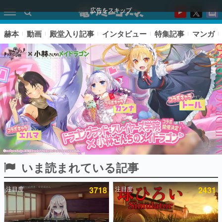
広告をスキップ
赫本
動画
殿堂入り記事
インタビュー
特集記事
マンガ
いま読まれている記事
ピックアップ
注目度
3718
注目度
2431
電ファミのいま読まれている記事ランキング
アプリセール情報