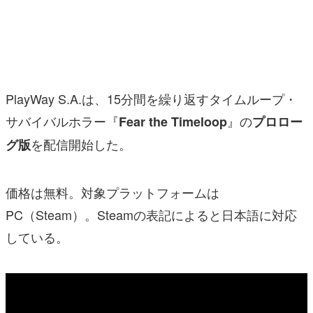
マンガ
女性向け
アプリレビュー
PlayWay S.A.は、15分間を繰り返すタイムループ・
その他
サバイバルホラー『
』の
Fear the Timeloop
プロロー
を配信開始した。
グ版
電ファミニコゲーマーとは？
運営：株式会社マレ
価格は無料。対象プラットフォームは
PC（Steam）。Steamの表記によると日本語に対応
している。