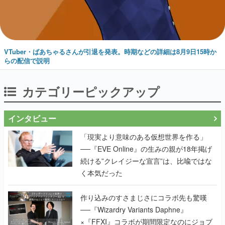
VTuber・ばあちゃるさんが引退を発表。時期などの詳細は8月9日15時か
らの配信で説明
カテゴリーピックアップ
インタビュー
「現実より意味のある仮想世界を作る」
──『EVE Online』の生みの親が18年掲げ
続ける”クレイジーな宣言”は、比喩ではな
く本気だった
作り込みのすさまじさにコラボ先も驚嘆
──『Wizardry Variants Daphne』
×『FFXI』コラボが期間限定なのにジョブ