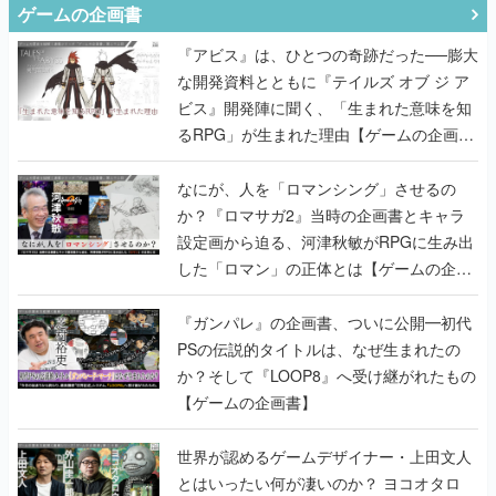
ゲームの企画書
『アビス』は、ひとつの奇跡だった──膨大
な開発資料とともに『テイルズ オブ ジ ア
ビス』開発陣に聞く、「生まれた意味を知
るRPG」が生まれた理由【ゲームの企画
書】
なにが、人を「ロマンシング」させるの
か？『ロマサガ2』当時の企画書とキャラ
設定画から迫る、河津秋敏がRPGに生み出
した「ロマン」の正体とは【ゲームの企画
書】
『ガンパレ』の企画書、ついに公開━初代
PSの伝説的タイトルは、なぜ生まれたの
か？そして『LOOP8』へ受け継がれたもの
【ゲームの企画書】
世界が認めるゲームデザイナー・上田文人
とはいったい何が凄いのか？ ヨコオタロ