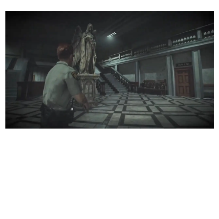
日本のコンテンツ産業やカルチャーに与えた影響を探る企
画です。
日本モバイルゲーム産業史
日本のモバイルゲーム史における主要なトピック・タイト
ルを網羅するほか、開発者へのインタビューや識者による
解説を掲載。約20年の歴史が一望できる決定版！
若ゲのいたり〜ゲームクリエイターの青春〜
『うつヌケ』『ペンと箸』等で知られるマンガ家・田中圭
一先生によるゲーム業界レポートマンガです。
なんでゲームは面白い？
ゲーム開発者・hamatsu氏がゲームの魅力を画面や操作の
具体的な形から解き明かしていく、硬派で骨太な評論連載
です。
ゲームが変えた日本語
「経験値」「裏技」「ラスボス」… ゲームにまつわる言葉
の起源や用法の変遷を、コンピューター文化史研究家・タ
イニーP氏が徹底調査。
カテゴリ
特集記事