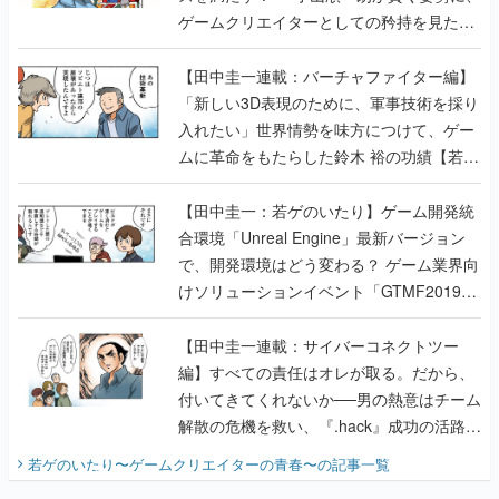
ゲームクリエイターとしての矜持を見た
【若ゲのいたり最終回】
【田中圭一連載：バーチャファイター編】
「新しい3D表現のために、軍事技術を採り
入れたい」世界情勢を味方につけて、ゲー
ムに革命をもたらした鈴木 裕の功績【若ゲ
のいたり】
【田中圭一：若ゲのいたり】ゲーム開発統
合環境「Unreal Engine」最新バージョン
で、開発環境はどう変わる？ ゲーム業界向
けソリューションイベント「GTMF2019」
に行って、より理解を深めよう【PR】
【田中圭一連載：サイバーコネクトツー
編】すべての責任はオレが取る。だから、
付いてきてくれないか──男の熱意はチーム
解散の危機を救い、『.hack』成功の活路を
開く。業界の快男児・松山 洋に流れる血は
若ゲのいたり〜ゲームクリエイターの青春〜
の記事一覧
『少年ジャンプ』色だった【若ゲのいた