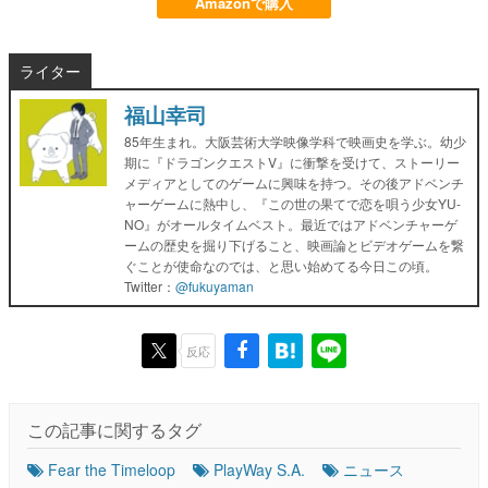
Amazonで購入
ライター
福山幸司
85年生まれ。大阪芸術大学映像学科で映画史を学ぶ。幼少
期に『ドラゴンクエストV』に衝撃を受けて、ストーリー
メディアとしてのゲームに興味を持つ。その後アドベンチ
ャーゲームに熱中し、『この世の果てで恋を唄う少女YU-
NO』がオールタイムベスト。最近ではアドベンチャーゲ
ームの歴史を掘り下げること、映画論とビデオゲームを繋
ぐことが使命なのでは、と思い始めてる今日この頃。
Twitter：
@fukuyaman
反応
この記事に関するタグ
Fear the Timeloop
PlayWay S.A.
ニュース