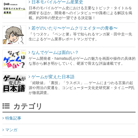
日本モバイルゲーム産業史
日本のモバイルゲーム史における主要なトピック・タイトルを
網羅するほか、開発者へのインタビューや識者による解説を掲
載。約20年の歴史が一望できる決定版！
若ゲのいたり〜ゲームクリエイターの青春〜
『うつヌケ』『ペンと箸』等で知られるマンガ家・田中圭一先
生によるゲーム業界レポートマンガです。
なんでゲームは面白い？
ゲーム開発者・hamatsu氏がゲームの魅力を画面や操作の具体的
な形から解き明かしていく、硬派で骨太な評論連載です。
ゲームが変えた日本語
「経験値」「裏技」「ラスボス」… ゲームにまつわる言葉の起
源や用法の変遷を、コンピューター文化史研究家・タイニーP氏
が徹底調査。
カテゴリ
特集記事
マンガ