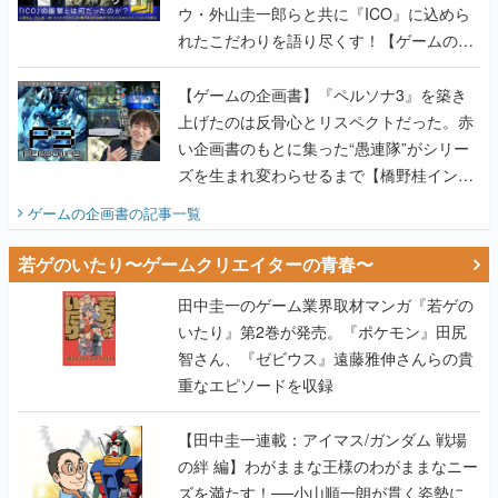
ウ・外山圭一郎らと共に『ICO』に込めら
れたこだわりを語り尽くす！【ゲームの企
画書】
【ゲームの企画書】『ペルソナ3』を築き
上げたのは反骨心とリスペクトだった。赤
い企画書のもとに集った“愚連隊”がシリー
ズを生まれ変わらせるまで【橋野桂インタ
ビュー】
ゲームの企画書
の記事一覧
若ゲのいたり〜ゲームクリエイターの青春〜
田中圭一のゲーム業界取材マンガ『若ゲの
いたり』第2巻が発売。『ポケモン』田尻
智さん、『ゼビウス』遠藤雅伸さんらの貴
重なエピソードを収録
【田中圭一連載：アイマス/ガンダム 戦場
の絆 編】わがままな王様のわがままなニー
ズを満たす！──小山順一朗が貫く姿勢に、