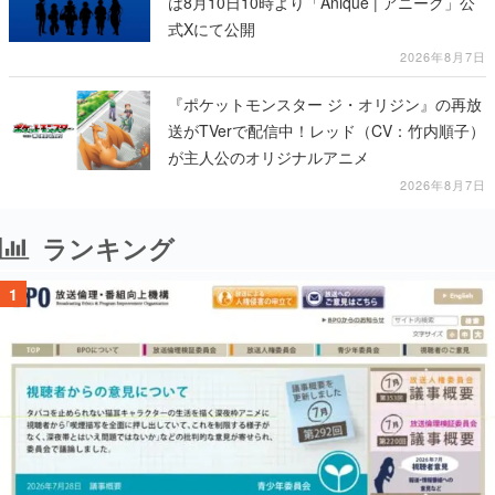
は8月10日10時より「Anique | アニーク」公
式Xにて公開
2026年8月7日
『ポケットモンスター ジ・オリジン』の再放
送がTVerで配信中！レッド（CV：竹内順子）
が主人公のオリジナルアニメ
2026年8月7日
ランキング
1