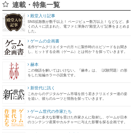
連載・特集一覧
殿堂入り記事
SNS拡散数が数千以上！ ページビュー数万以上！ などなど。多
くの人々に読まれた、電ファミ渾身の“殿堂入り”記事をまとめま
した。
ゲームの企画書
名作ゲームクリエイターの方々に製作時のエピソードをお聞き
し、ヒットする企画（ゲーム）とは何か？を探っていきます。
赫本
この物語を解いてはいけない。『赫本』は、〈試験問題〉の形
をした短編ホラー小説集です。
新世代に訊く
これからのデジタルゲーム市場を担う若きクリエイター達の姿
を追い、彼らのルーツと情熱を探っていきます。
ゲーム世代の作家たち
ゲームに多大な影響を受けた作家さんに取材し、ゲームが日本
のコンテンツ産業やカルチャーに与えた影響を探る企画です。