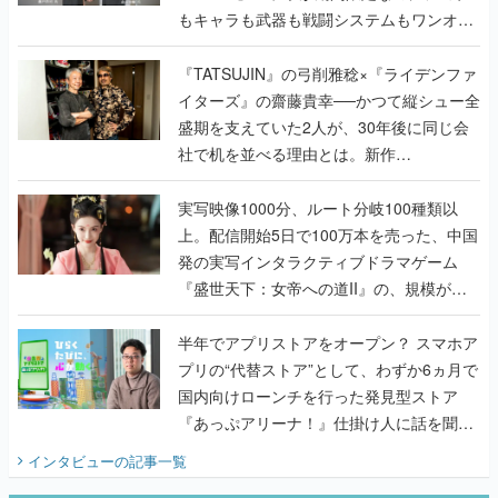
もキャラも武器も戦闘システムもワンオフ
で作り込まれた理由を両ディレクターに聞
く
『TATSUJIN』の弓削雅稔×『ライデンファ
イターズ』の齋藤貴幸──かつて縦シュー全
盛期を支えていた2人が、30年後に同じ会
社で机を並べる理由とは。新作
『TATSUJIN EXTREME』で初タッグを組
んだレジェンド2人に訊く開発秘話
実写映像1000分、ルート分岐100種類以
上。配信開始5日で100万本を売った、中国
発の実写インタラクティブドラマゲーム
『盛世天下：女帝への道II』の、規模が違
うこだわりをプロデューサーに聞いた
半年でアプリストアをオープン？ スマホア
プリの“代替ストア”として、わずか6ヵ月で
国内向けローンチを行った発見型ストア
『あっぷアリーナ！』仕掛け人に話を聞い
てみた
インタビュー
の記事一覧