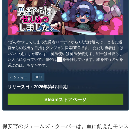
“ぜんめつ”してしまった勇者パーティから1人だけ選んで、ともに迷
宮からの脱出を目指すダンジョン探索RPGです。 ただし勇者は「は
い/いいえ」しか喋れず、魔法使いは魔法が使えず、戦士は可愛らし
い人形になっていて、僧侶は██を崇拝しています。誰を救うのかを
選ぶのは、あなたです。
インディー
RPG
リリース日：2026年第4四半期
Steamストアページ
保安官のジェームズ・クーパーは。血に飢えたモンス