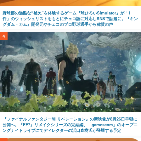
野球部の過酷な“補欠”を体験するゲーム『球ひろいSimulator』が「1
件」のウィッシュリストをもとにチェコ語に対応しSNSで話題に。『キン
グダム・カム』開発元やチェコのプロ野球選手から称賛の声
4
『ファイナルファンタジーⅦ リベレーション』の新映像が8月26日早朝に
公開へ。『FF7』リメイクシリーズの完結編、「gamescom」のオープニ
ングナイトライブにてディレクターの浜口直樹氏が登壇する予定