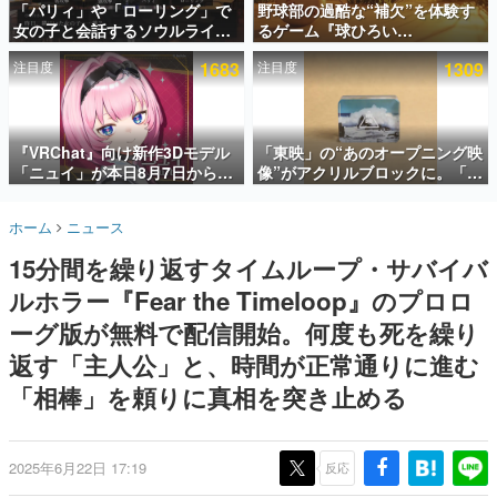
「パリィ」や「ローリング」で
野球部の過酷な“補欠”を体験す
女の子と会話するソウルライク
るゲーム『球ひろい
インタビュー
恋愛ゲーム『小早川さんはソウ
Simulator』が「1件」のウィッ
注目度
1683
注目度
1309
ルライク』無料公開。返事に失
シュリストをもとにチェコ語に
連載・特集一覧
敗すると「YOU DIED」
対応しSNSで話題に。『キング
ダム・カム』開発元やチェコの
殿堂入り記事
プロ野球選手から称賛の声
SNS拡散数が数千以上！ ページビュー数万以上！ などな
『VRChat』向け新作3Dモデル
「東映」の“あのオープニング映
ど。多くの人々に読まれた、電ファミ渾身の“殿堂入り”記
「ニュイ」が本日8月7日から
像”がアクリルブロックに。「東
事をまとめました。
BOOTHにて発売。瞳に光る星
映ヒストリカル グッズコレクシ
や感情豊かな表情が、小悪魔か
ョン」が8月下旬より発売
ゲームの企画書
ホーム
ニュース
わいい
名作ゲームクリエイターの方々に製作時のエピソードをお
聞きし、ヒットする企画（ゲーム）とは何か？を探ってい
15分間を繰り返すタイムループ・サバイバ
きます。
ルホラー『Fear the Timeloop』のプロロ
赫本
この物語を解いてはいけない。『赫本』は、〈試験問題〉
ーグ版が無料で配信開始。何度も死を繰り
の形をした短編ホラー小説集です。
返す「主人公」と、時間が正常通りに進む
「相棒」を頼りに真相を突き止める
新世代に訊く
これからのデジタルゲーム市場を担う若きクリエイター達
の姿を追い、彼らのルーツと情熱を探っていきます。
2025年6月22日 17:19
反応
ゲーム世代の作家たち
ゲームに多大な影響を受けた作家さんに取材し、ゲームが