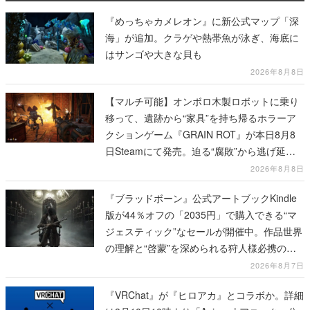
『めっちゃカメレオン』に新公式マップ「深
海」が追加。クラゲや熱帯魚が泳ぎ、海底に
はサンゴや大きな貝も
2026年8月8日
【マルチ可能】オンボロ木製ロボットに乗り
移って、遺跡から“家具”を持ち帰るホラーア
クションゲーム『GRAIN ROT』が本日8月8
日Steamにて発売。迫る“腐敗”から逃げ延
び、持ち帰った家具で基地を再建
2026年8月8日
『ブラッドボーン』公式アートブックKindle
版が44％オフの「2035円」で購入できる“マ
ジェスティック”なセールが開催中。作品世界
の理解と“啓蒙”を深められる狩人様必携の一
冊
2026年8月7日
『VRChat』が『ヒロアカ』とコラボか。詳細