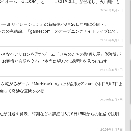
イオーム「GLOOM」と「THE CITADEL」が登場し、火山地帯と
2026年8月7日
ーⅦ リベレーション』の新映像が8月26日早朝に公開へ。
ーズの完結編、「gamescom」のオープニングナイトライブにてデ
氏が登壇する予定
2026年8月7日
小さなヘアサロンを営むゲーム『けものたちの髪切り屋』体験版が
たお客様と会話を交わし“本当に望んでる髪型”を見つけ出す
2026年8月7日
を転がるゲーム『Marblearium』の体験版がSteamで本日8月7日よ
トに乗って奇妙な空間を探検
2026年8月7日
るさんが引退を発表。時期などの詳細は8月9日15時からの配信で説明
2026年8月7日