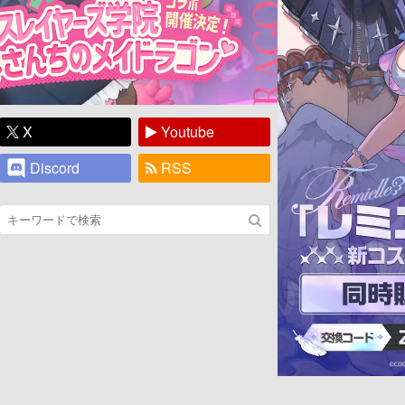
X
Youtube
Discord
RSS