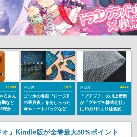
11033
7370
4444
注目度
注目度
ちゃるさん
ゴッホの名画『ローヌ川
「プチプチ」の川上産業
時期など
の星月夜』をあしらった
が「プチプチ株式会社」
15時から
傘やトートバッグなどが
に10月1日より社名変更
登場。8月7日21時より2
へ。創業58年で初めての
日間限定で予約販売
変更で、“プチッ”と鳴る
おなじみの緩衝材が会社
』Kindle版が全巻最大50%ポイント
の名前に