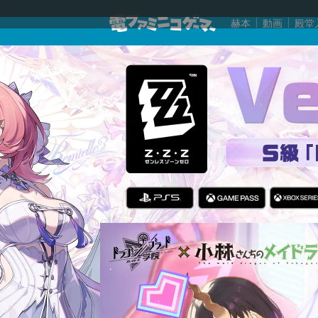
赫本
動画
殿堂