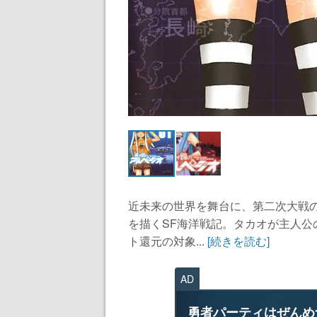
近未来の世界を舞台に、第二次大戦
を描くSF海洋戦記。タカオが主人
ト還元の対象...
[続きを読む]
AD
勇者パーティはぜんめ