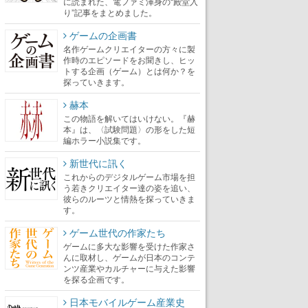
に読まれた、電ファミ渾身の“殿堂入
り”記事をまとめました。
ゲームの企画書
名作ゲームクリエイターの方々に製
作時のエピソードをお聞きし、ヒッ
トする企画（ゲーム）とは何か？を
探っていきます。
赫本
この物語を解いてはいけない。『赫
本』は、〈試験問題〉の形をした短
編ホラー小説集です。
新世代に訊く
これからのデジタルゲーム市場を担
う若きクリエイター達の姿を追い、
彼らのルーツと情熱を探っていきま
す。
ゲーム世代の作家たち
ゲームに多大な影響を受けた作家さ
んに取材し、ゲームが日本のコンテ
ンツ産業やカルチャーに与えた影響
を探る企画です。
日本モバイルゲーム産業史