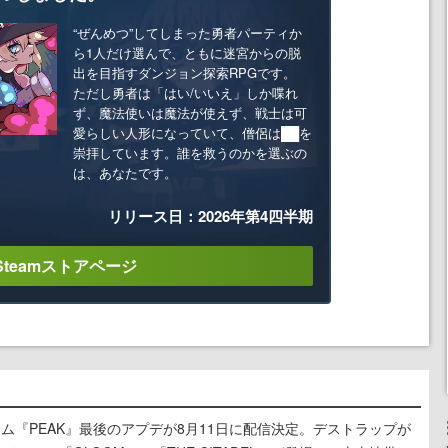
“ぜんめつ”してしまった勇者パーティか
ら1人だけ選んで、ともに迷宮からの脱
出を目指すダンジョン探索RPGです。
ただし勇者は「はい/いいえ」しか喋れ
ず、魔法使いは魔法が使えず、戦士は可
愛らしい人形になっていて、僧侶は██を
崇拝しています。誰を救うのかを選ぶの
は、あなたです。
リリース日：2026年第4四半期
Steamストアページ
ム『PEAK』最後のアプデが8月11日に配信決定。デストラップが