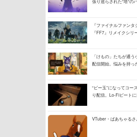
張り巡らされた“塔“のバ
入れ替わる
『ファイナルファンタジ
『FF7』リメイクシリ
ィレクターの浜口直樹
「けもの」たちが通う
配信開始。悩みを持っ
“ビー玉”になってコース
り配信。Lo-Fiビー
VTuber・ばあちゃ