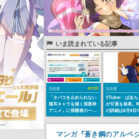
いま読まれている記事
43725
注目度
注目度
「タバコを止められない
VTuber・ばあ
猫耳キャラを描く深夜枠
が引退を発表。
アニメ」に視聴者の一部
の詳細は8月9日
から批判意見。違法薬物
の配信で説明
の使用と思しき描写も含
めて、BPOが議論を交わ
マンガ『蒼き鋼のアルペジオ
す