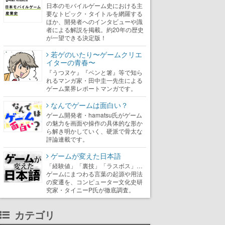
日本のモバイルゲーム史における主
要なトピック・タイトルを網羅する
ほか、開発者へのインタビューや識
者による解説を掲載。約20年の歴史
が一望できる決定版！
若ゲのいたり〜ゲームクリエ
イターの青春〜
『うつヌケ』『ペンと箸』等で知ら
れるマンガ家・田中圭一先生による
ゲーム業界レポートマンガです。
なんでゲームは面白い？
ゲーム開発者・hamatsu氏がゲーム
の魅力を画面や操作の具体的な形か
ら解き明かしていく、硬派で骨太な
評論連載です。
ゲームが変えた日本語
「経験値」「裏技」「ラスボス」…
ゲームにまつわる言葉の起源や用法
の変遷を、コンピューター文化史研
究家・タイニーP氏が徹底調査。
カテゴリ