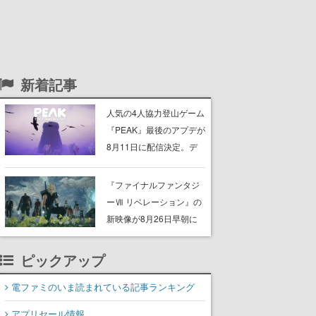
新着記事
人気の4人協力登山ゲーム
『PEAK』最後のアプデが
8月11日に配信決定。デ
ストラップが張り巡らさ
れた“塔“のバイオーム
『ファイナルファンタジ
「GLOOM」と「THE
ーⅦ リベレーション』の
CITADEL」が登場し、火
新映像が8月26日早朝に
山地帯と入れ替わる
公開へ。『FF7』リメイ
クシリーズの完結編、
ピックアップ
「gamescom」のオープ
ニングナイトライブにて
電ファミのいま読まれている記事ランキング
ディレクターの浜口直樹
アプリセール情報