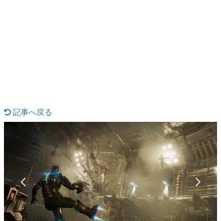
日本のコンテンツ産業やカルチャーに与えた影響を探る企
画です。
日本モバイルゲーム産業史
日本のモバイルゲーム史における主要なトピック・タイト
ルを網羅するほか、開発者へのインタビューや識者による
解説を掲載。約20年の歴史が一望できる決定版！
若ゲのいたり〜ゲームクリエイターの青春〜
『うつヌケ』『ペンと箸』等で知られるマンガ家・田中圭
一先生によるゲーム業界レポートマンガです。
記事へ戻る
なんでゲームは面白い？
ゲーム開発者・hamatsu氏がゲームの魅力を画面や操作の
具体的な形から解き明かしていく、硬派で骨太な評論連載
です。
ゲームが変えた日本語
「経験値」「裏技」「ラスボス」… ゲームにまつわる言葉
の起源や用法の変遷を、コンピューター文化史研究家・タ
イニーP氏が徹底調査。
カテゴリ
特集記事