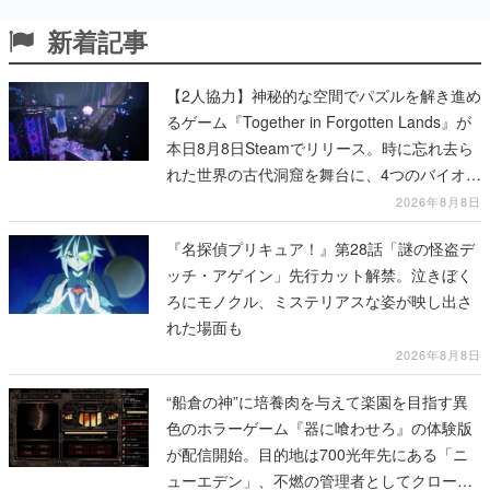
新着記事
【2人協力】神秘的な空間でパズルを解き進め
るゲーム『Together in Forgotten Lands』が
本日8月8日Steamでリリース。時に忘れ去ら
れた世界の古代洞窟を舞台に、4つのバイオー
ムを探索しながら脱出を目指す
2026年8月8日
『名探偵プリキュア！』第28話「謎の怪盗デ
ッチ・アゲイン」先行カット解禁。泣きぼく
ろにモノクル、ミステリアスな姿が映し出さ
れた場面も
2026年8月8日
“船倉の神”に培養肉を与えて楽園を目指す異
色のホラーゲーム『器に喰わせろ』の体験版
が配信開始。目的地は700光年先にある「ニ
ューエデン」、不燃の管理者としてクローン