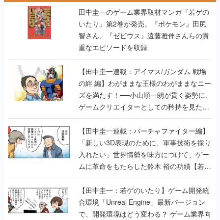
田中圭一のゲーム業界取材マンガ『若ゲの
いたり』第2巻が発売。『ポケモン』田尻
智さん、『ゼビウス』遠藤雅伸さんらの貴
重なエピソードを収録
【田中圭一連載：アイマス/ガンダム 戦場
の絆 編】わがままな王様のわがままなニー
ズを満たす！──小山順一朗が貫く姿勢に、
ゲームクリエイターとしての矜持を見た
【若ゲのいたり最終回】
【田中圭一連載：バーチャファイター編】
「新しい3D表現のために、軍事技術を採り
入れたい」世界情勢を味方につけて、ゲー
ムに革命をもたらした鈴木 裕の功績【若ゲ
のいたり】
【田中圭一：若ゲのいたり】ゲーム開発統
合環境「Unreal Engine」最新バージョン
で、開発環境はどう変わる？ ゲーム業界向