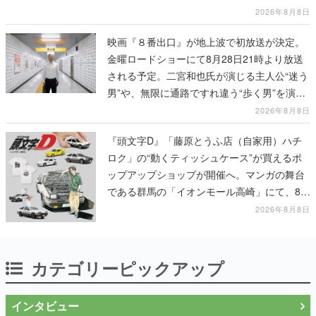
人間を増やし、加工して神に捧げる
2026年8月8日
映画『８番出口』が地上波で初放送が決定。
金曜ロードショーにて8月28日21時より放送
される予定。二宮和也氏が演じる主人公“迷う
男”や、無限に通路ですれ違う“歩く男”を演じ
る河内大和氏の迫真の演技は必見
2026年8月8日
『頭文字D』「藤原とうふ店（自家用）ハチ
ロク」の“動くティッシュケース”が買えるポ
ップアップショップが開催へ。マンガの舞台
である群馬の「イオンモール高崎」にて、8月
11日から8月20日までの期間限定で開催予定
2026年8月8日
カテゴリーピックアップ
インタビュー