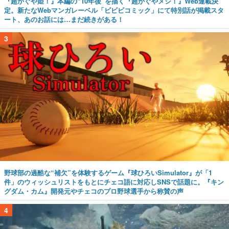
『超かぐや姫！』本編の“10年後”を描く『超かぐやメシ！』Web連載決
定。新たなWebマンガレーベル「ビビビコミック」にて特別話が掲載スタ
ート、あのお話には…まだ続きがある！
3
野球部の過酷な“補欠”を体験するゲーム『球ひろいSimulator』が「1
件」のウィッシュリストをもとにチェコ語に対応しSNSで話題に。『キン
グダム・カム』開発元やチェコのプロ野球選手から称賛の声
4