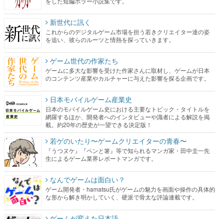
をした短編ホラー小説集です。
新世代に訊く
これからのデジタルゲーム市場を担う若きクリエイター達の姿
を追い、彼らのルーツと情熱を探っていきます。
ゲーム世代の作家たち
ゲームに多大な影響を受けた作家さんに取材し、ゲームが日本
のコンテンツ産業やカルチャーに与えた影響を探る企画です。
日本モバイルゲーム産業史
日本のモバイルゲーム史における主要なトピック・タイトルを
網羅するほか、開発者へのインタビューや識者による解説を掲
載。約20年の歴史が一望できる決定版！
若ゲのいたり〜ゲームクリエイターの青春〜
『うつヌケ』『ペンと箸』等で知られるマンガ家・田中圭一先
生によるゲーム業界レポートマンガです。
なんでゲームは面白い？
ゲーム開発者・hamatsu氏がゲームの魅力を画面や操作の具体的
な形から解き明かしていく、硬派で骨太な評論連載です。
ゲームが変えた日本語