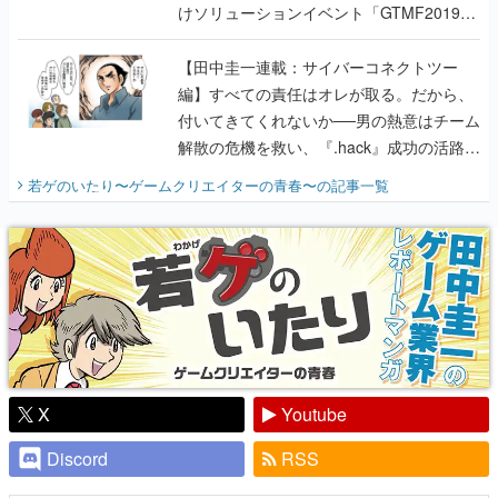
けソリューションイベント「GTMF2019」
に行って、より理解を深めよう【PR】
【田中圭一連載：サイバーコネクトツー
編】すべての責任はオレが取る。だから、
付いてきてくれないか──男の熱意はチーム
解散の危機を救い、『.hack』成功の活路を
開く。業界の快男児・松山 洋に流れる血は
若ゲのいたり〜ゲームクリエイターの青春〜
の記事一覧
『少年ジャンプ』色だった【若ゲのいた
り】
X
Youtube
Discord
RSS