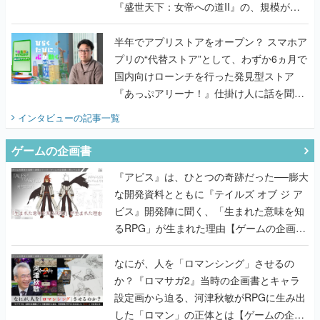
『盛世天下：女帝への道II』の、規模が違
うこだわりをプロデューサーに聞いた
半年でアプリストアをオープン？ スマホア
プリの“代替ストア”として、わずか6ヵ月で
国内向けローンチを行った発見型ストア
『あっぷアリーナ！』仕掛け人に話を聞い
てみた
インタビュー
の記事一覧
ゲームの企画書
『アビス』は、ひとつの奇跡だった──膨大
な開発資料とともに『テイルズ オブ ジ ア
ビス』開発陣に聞く、「生まれた意味を知
るRPG」が生まれた理由【ゲームの企画
書】
なにが、人を「ロマンシング」させるの
か？『ロマサガ2』当時の企画書とキャラ
設定画から迫る、河津秋敏がRPGに生み出
した「ロマン」の正体とは【ゲームの企画