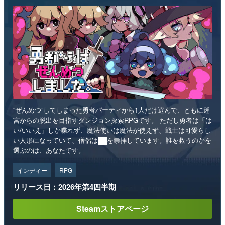
“ぜんめつ”してしまった勇者パーティから1人だけ選んで、ともに迷
宮からの脱出を目指すダンジョン探索RPGです。 ただし勇者は「は
い/いいえ」しか喋れず、魔法使いは魔法が使えず、戦士は可愛らし
い人形になっていて、僧侶は██を崇拝しています。誰を救うのかを
選ぶのは、あなたです。
インディー
RPG
リリース日：2026年第4四半期
Steamストアページ