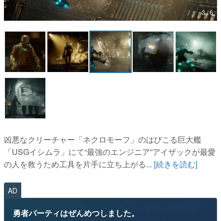
3 / 6
マンガ
女性向け
アプリレビュー
その他
電ファミニコゲーマーとは？
運営：株式会社マレ
凶悪なクリーチャー「ネクロモーフ」のはびこる巨大艦
「USGイシムラ」にて“最強のエンジニア”アイザックが最愛
の人を救うため工具を片手に立ち上がる...
[続きを読む]
AD
勇者パーティはぜんめつしました。