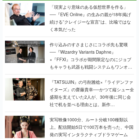
「現実より意味のある仮想世界を作る」
──『EVE Online』の生みの親が18年掲げ
続ける”クレイジーな宣言”は、比喩ではな
く本気だった
作り込みのすさまじさにコラボ先も驚嘆
──『Wizardry Variants Daphne』
×『FFXI』コラボが期間限定なのにジョブ
もキャラも武器も戦闘システムもワンオフ
で作り込まれた理由を両ディレクターに聞
く
『TATSUJIN』の弓削雅稔×『ライデンファ
イターズ』の齋藤貴幸──かつて縦シュー全
盛期を支えていた2人が、30年後に同じ会
社で机を並べる理由とは。新作
『TATSUJIN EXTREME』で初タッグを組
んだレジェンド2人に訊く開発秘話
実写映像1000分、ルート分岐100種類以
上。配信開始5日で100万本を売った、中国
発の実写インタラクティブドラマゲーム