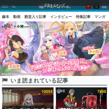
広告をスキップ
赫本
動画
殿堂入り記事
インタビュー
特集記事
マンガ
いま読まれている記事
ピックアップ
注目度
10054
注目度
7898
電ファミのいま読まれている記事ランキング
アプリセール情報