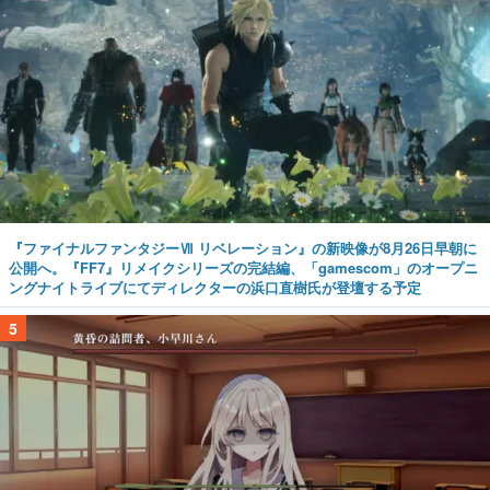
『ファイナルファンタジーⅦ リベレーション』の新映像が8月26日早朝に
公開へ。『FF7』リメイクシリーズの完結編、「gamescom」のオープニ
ングナイトライブにてディレクターの浜口直樹氏が登壇する予定
5