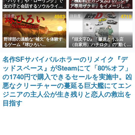
「パリィ」や「ローリング」で
『機動戦士ガンダム』の「シャ
女の子と会話するソウルライク
ア専用ザクⅡ」をイメージした
インタビュー
恋愛ゲーム『小早川さんはソウ
散水ホースリールが予約開始。
注目度
4983
注目度
4719
ルライク』無料公開。返事に失
本体にはシャアのパーソナルマ
連載・特集一覧
敗すると「YOU DIED」
ークやジオン公国軍のエンブレ
ム、型式番号などを配置
殿堂入り記事
野球部の過酷な“補欠”を体験す
『頭文字D』「藤原とうふ店
SNS拡散数が数千以上！ ページビュー数万以上！ などな
ど。多くの人々に読まれた、電ファミ渾身の“殿堂入り”記
るゲーム『球ひろい
（自家用）ハチロク」の“動くテ
事をまとめました。
Simulator』が「1件」のウィッ
ィッシュケース”が買えるポップ
シュリストをもとにチェコ語に
アップショップが開催へ。マン
名作SFサバイバルホラーのリメイク『デ
ゲームの企画書
対応しSNSで話題に。『キング
ガの舞台である群馬の「イオン
名作ゲームクリエイターの方々に製作時のエピソードをお
ッドスペース』がSteamにて「80%オフ」
ダム・カム』開発元やチェコの
モール高崎」にて、8月11日か
聞きし、ヒットする企画（ゲーム）とは何か？を探ってい
プロ野球選手から称賛の声
ら8月20日までの期間限定で開
きます。
の1740円で購入できるセールを実施中。凶
催予定
赫本
悪なクリーチャーの蔓延る巨大艦にてエン
この物語を解いてはいけない。『赫本』は、〈試験問題〉
ジニアの主人公が生き残りと恋人の救出を
の形をした短編ホラー小説集です。
目指す
新世代に訊く
これからのデジタルゲーム市場を担う若きクリエイター達
の姿を追い、彼らのルーツと情熱を探っていきます。
ゲーム世代の作家たち
ゲームに多大な影響を受けた作家さんに取材し、ゲームが