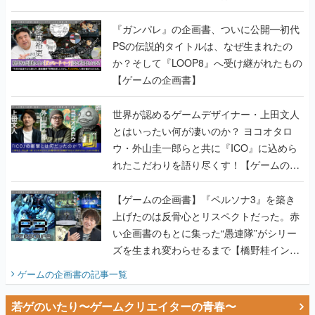
書】
『ガンパレ』の企画書、ついに公開━初代
PSの伝説的タイトルは、なぜ生まれたの
か？そして『LOOP8』へ受け継がれたもの
【ゲームの企画書】
世界が認めるゲームデザイナー・上田文人
とはいったい何が凄いのか？ ヨコオタロ
ウ・外山圭一郎らと共に『ICO』に込めら
れたこだわりを語り尽くす！【ゲームの企
画書】
【ゲームの企画書】『ペルソナ3』を築き
上げたのは反骨心とリスペクトだった。赤
い企画書のもとに集った“愚連隊”がシリー
ズを生まれ変わらせるまで【橋野桂インタ
ビュー】
ゲームの企画書
の記事一覧
若ゲのいたり〜ゲームクリエイターの青春〜