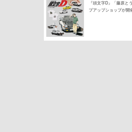
『頭文字D』「藤原と
プアップショップが開
11日から8月20日ま