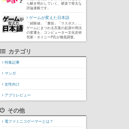
ら解き明かしていく、硬派で骨太な
評論連載です。
ゲームが変えた日本語
「経験値」「裏技」「ラスボス」…
ゲームにまつわる言葉の起源や用法
の変遷を、コンピューター文化史研
究家・タイニーP氏が徹底調査。
カテゴリ
特集記事
マンガ
女性向け
アプリレビュー
その他
電ファミニコゲーマーとは？