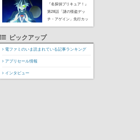
8月8日Steamでリリー
『名探偵プリキュア！』
ス。時に忘れ去られた世
第28話「謎の怪盗デッ
界の古代洞窟を舞台に、4
チ・アゲイン」先行カッ
つのバイオームを探索し
ト解禁。泣きぼくろにモ
ながら脱出を目指す
ノクル、ミステリアスな
ピックアップ
姿が映し出された場面も
電ファミのいま読まれている記事ランキング
アプリセール情報
インタビュー