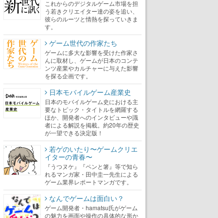
これからのデジタルゲーム市場を担
う若きクリエイター達の姿を追い、
彼らのルーツと情熱を探っていきま
す。
ゲーム世代の作家たち
ゲームに多大な影響を受けた作家さ
んに取材し、ゲームが日本のコンテ
ンツ産業やカルチャーに与えた影響
を探る企画です。
日本モバイルゲーム産業史
日本のモバイルゲーム史における主
要なトピック・タイトルを網羅する
ほか、開発者へのインタビューや識
者による解説を掲載。約20年の歴史
が一望できる決定版！
若ゲのいたり〜ゲームクリエ
イターの青春〜
『うつヌケ』『ペンと箸』等で知ら
れるマンガ家・田中圭一先生による
ゲーム業界レポートマンガです。
なんでゲームは面白い？
ゲーム開発者・hamatsu氏がゲーム
の魅力を画面や操作の具体的な形か