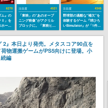
6270
4521
4345
注目度
注目度
ダム』の
「東映」の“あのオープ
野球部の過酷な“補欠”を
クⅡ」を
ニング映像”がアクリル
体験するゲーム『球ひろ
水ホース
ブロックに。「東映ヒス
いSimulator』が「1件」
始。本体
トリカル グッズコレクシ
のウィッシュリストをも
ーソナル
ョン」が8月下旬より発
とにチェコ語に対応し
公国軍の
売
SNSで話題に。『キング
 2』本日より発売。メタスコア90点を
式番号な
ダム・カム』開発元やチ
荷物運搬ゲームがPS5向けに登場。小
ェコのプロ野球選手から
称賛の声
』続編