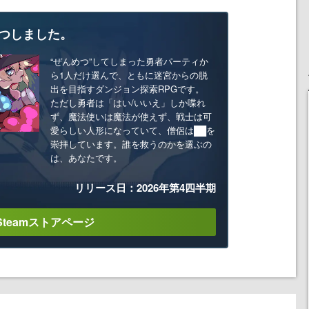
つしました。
“ぜんめつ”してしまった勇者パーティか
ら1人だけ選んで、ともに迷宮からの脱
出を目指すダンジョン探索RPGです。
ただし勇者は「はい/いいえ」しか喋れ
ず、魔法使いは魔法が使えず、戦士は可
愛らしい人形になっていて、僧侶は██を
崇拝しています。誰を救うのかを選ぶの
は、あなたです。
リリース日：2026年第4四半期
Steamストアページ