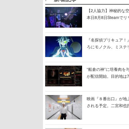
【2人協力】神秘的な空間でパ
本日8月8日Steam
ームを探索しながら脱
『名探偵プリキュア！
ろにモノクル、ミステ
“船倉の神”に培養肉
が配信開始。目的地は
人間を増やし、加工し
映画『８番出口』が地上
される予定。二宮和也氏
る河内大和氏の迫真の