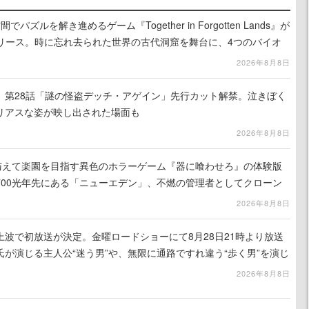
ズルを解き進めるゲーム『Together in Forgotten Lands』が
でリリース。時に忘れ去られた世界の古代洞窟を舞台に、4つのバイオ
出を目指す
2026年8月8日
』第28話「謎の怪盗デッチ・アゲイン」先行カット解禁。泣きぼく
リアスな姿が映し出された場面も
2026年8月8日
を与えて楽園を目指す異色のホラーゲーム『器に喰わせろ』の体験版
700光年先にある「ニューエデン」、不燃の管理者としてクローン
て神に捧げる
2026年8月8日
波で初放送が決定。金曜ロードショーにて8月28日21時より放送
が演じる主人公“迷う男”や、無限に通路ですれ違う“歩く男”を演じ
演技は必見
2026年8月8日