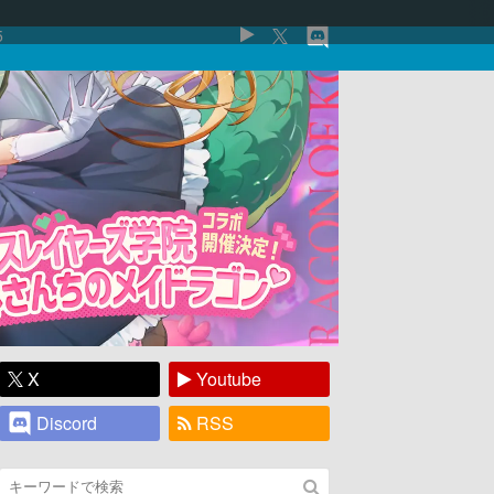
5
X
Youtube
Discord
RSS