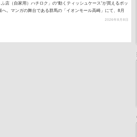
うふ店（自家用）ハチロク」の“動くティッシュケース”が買えるポッ
催へ。マンガの舞台である群馬の「イオンモール高崎」にて、8月
での期間限定で開催予定
2026年8月8日