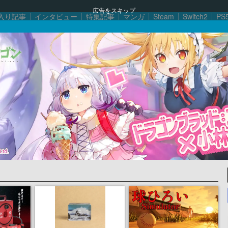
広告をスキップ
入り記事
インタビュー
特集記事
マンガ
Steam
Switch2
PS