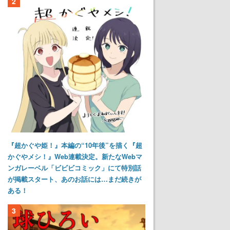
2
『超かぐや姫！』本編の“10年後”を描く『超
かぐやメシ！』Web連載決定。新たなWebマ
ンガレーベル「ビビビコミック」にて特別話
が掲載スタート、あのお話には…まだ続きが
ある！
3