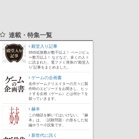
連載・特集一覧
殿堂入り記事
SNS拡散数が数千以上！ ページビュ
ー数万以上！ などなど。多くの人々
に読まれた、電ファミ渾身の“殿堂入
り”記事をまとめました。
ゲームの企画書
名作ゲームクリエイターの方々に製
作時のエピソードをお聞きし、ヒッ
トする企画（ゲーム）とは何か？を
探っていきます。
赫本
この物語を解いてはいけない。『赫
本』は、〈試験問題〉の形をした短
編ホラー小説集です。
新世代に訊く