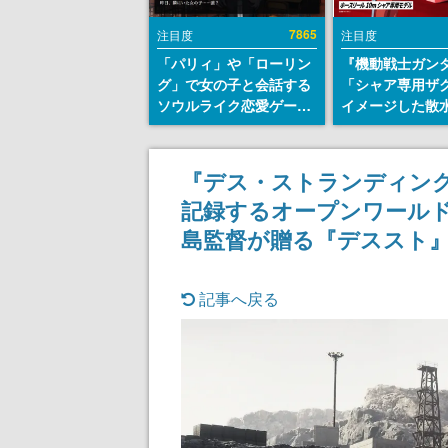
7865
注目度
注目度
「パリィ」や「ローリン
『機動戦士ガン
グ」で女の子と会話する
「シャア専用ザ
ソウルライク恋愛ゲーム
イメージした散
『小早川さんはソウルラ
リールが予約開
イク』無料公開。返事に
にはシャアのパ
失敗すると「YOU
マークやジオン
『デス・ストランディング
DIED」
エンブレム、型
記録するオープンワールド
どを配置
島監督が贈る『デススト
記事へ戻る