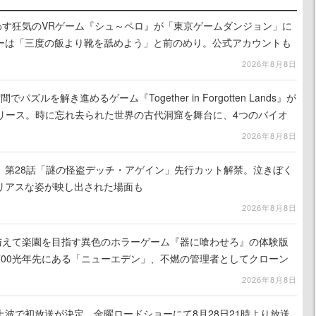
わす狂気のVRゲーム『シュ～ペロ』が「東京ゲームダンジョン」に
ーは「三度の飯より靴を舐めよう」と前のめり。公式アカウントも
リースに向けて開発中
2026年8月8日
ズルを解き進めるゲーム『Together in Forgotten Lands』が
でリリース。時に忘れ去られた世界の古代洞窟を舞台に、4つのバイオ
出を目指す
2026年8月8日
』第28話「謎の怪盗デッチ・アゲイン」先行カット解禁。泣きぼく
リアスな姿が映し出された場面も
2026年8月8日
を与えて楽園を目指す異色のホラーゲーム『器に喰わせろ』の体験版
700光年先にある「ニューエデン」、不燃の管理者としてクローン
て神に捧げる
2026年8月8日
波で初放送が決定。金曜ロードショーにて8月28日21時より放送