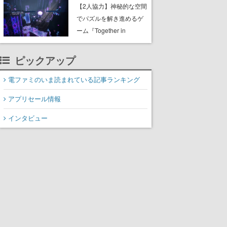
ャッチコピーは「三度の
【2人協力】神秘的な空間
飯より靴を舐めよう」と
でパズルを解き進めるゲ
前のめり。公式アカウン
ーム『Together in
トも開設され、2026年リ
Forgotten Lands』が本日
リースに向けて開発中
8月8日Steamでリリー
ピックアップ
ス。時に忘れ去られた世
界の古代洞窟を舞台に、4
電ファミのいま読まれている記事ランキング
つのバイオームを探索し
アプリセール情報
ながら脱出を目指す
インタビュー