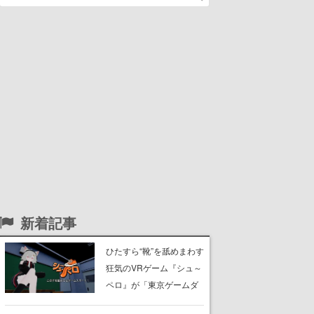
新着記事
ひたすら“靴”を舐めまわす
狂気のVRゲーム『シュ～
ペロ』が「東京ゲームダ
ンジョン」に展示中。キ