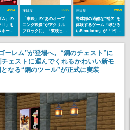
4994
3685
2959
注目度
注目度
ダム』の
「東映」の“あのオープ
野球部の過酷な“補欠”を
クⅡ」を
ニング映像”がアクリル
体験するゲーム『球ひろ
水ホース
ブロックに。「東映ヒス
いSimulator』が「1件」
始。本体
トリカル グッズコレクシ
のウィッシュリストをも
ーソナル
ョン」が8月下旬より発
とにチェコ語に対応し
公国軍の
売
SNSで話題に。『キング
ゴーレム”が登場へ。“銅のチェスト”に
式番号な
ダム・カム』開発元やチ
別チェストに運んでくれるかわいい新モ
ェコのプロ野球選手から
称賛の声
となる“銅のツール”が正式に実装