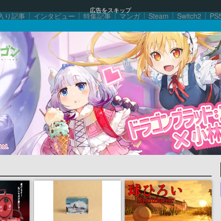
広告をスキップ
入り記事
インタビュー
特集記事
マンガ
Steam
Switch2
PS