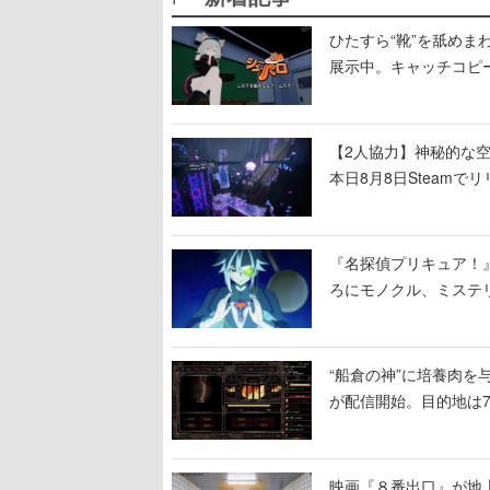
ひたすら“靴”を舐めま
展示中。キャッチコピ
開設され、2026年リ
【2人協力】神秘的な空間でパ
本日8月8日Steam
ームを探索しながら脱
『名探偵プリキュア！
ろにモノクル、ミステ
“船倉の神”に培養肉
が配信開始。目的地は
人間を増やし、加工し
映画『８番出口』が地上