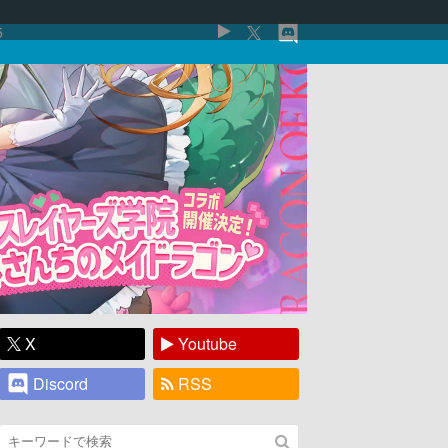
5
X
Youtube
Discord
RSS