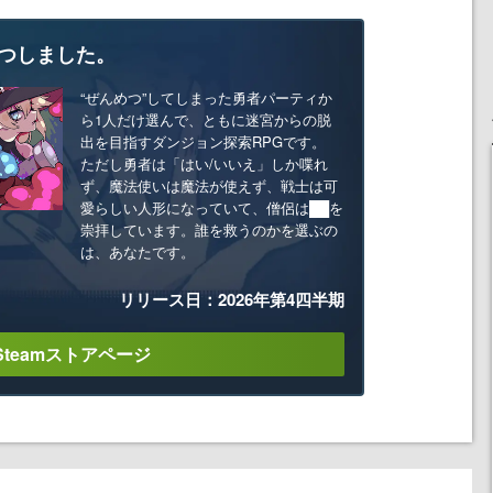
つしました。
“ぜんめつ”してしまった勇者パーティか
ら1人だけ選んで、ともに迷宮からの脱
出を目指すダンジョン探索RPGです。
ただし勇者は「はい/いいえ」しか喋れ
ず、魔法使いは魔法が使えず、戦士は可
愛らしい人形になっていて、僧侶は██を
崇拝しています。誰を救うのかを選ぶの
は、あなたです。
リリース日：2026年第4四半期
Steamストアページ