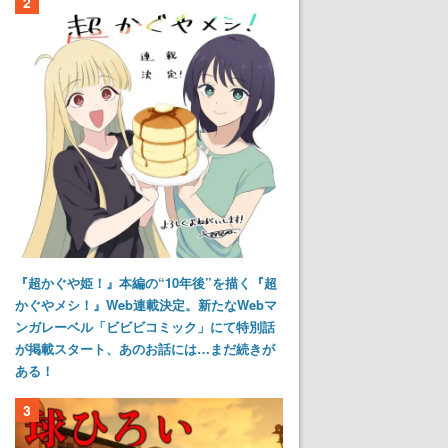
2
『超かぐや姫！』本編の“10年後”を描く『超
かぐやメシ！』Web連載決定。新たなWebマ
ンガレーベル「ビビビコミック」にて特別話
が掲載スタート、あのお話には…まだ続きが
ある！
3