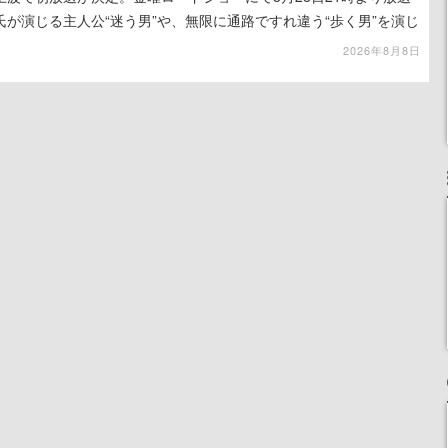
が演じる主人公“迷う男”や、無限に通路ですれ違う“歩く男”を演じ
演技は必見
2026年8月8日