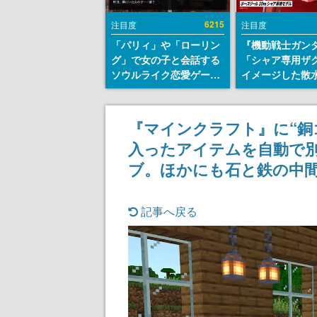
6215
注目度
注目度
「パリィ」や「ローリン
『機動戦士ガン
グ」で女の子と会話する
「シャア専用ザ
ソウルライク恋愛ゲーム
イメージした散
『小早川さんはソウルラ
リールが予約開
イク』無料公開。返事に
にはシャアのパ
失敗すると「YOU
マークやジオン
『マインクラフト』に“銅
DIED」
エンブレム、型
入ったアイテムを自動で
どを配置
ブ。ほかにも石と鉄の中間
記事へ戻る