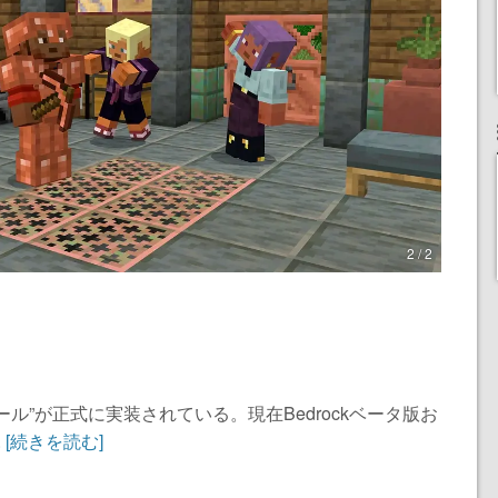
2 / 2
ル”が正式に実装されている。現在Bedrockベータ版お
.
[続きを読む]