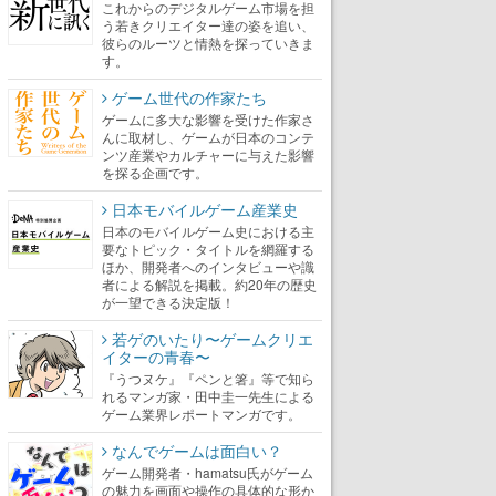
これからのデジタルゲーム市場を担
う若きクリエイター達の姿を追い、
彼らのルーツと情熱を探っていきま
す。
ゲーム世代の作家たち
ゲームに多大な影響を受けた作家さ
んに取材し、ゲームが日本のコンテ
ンツ産業やカルチャーに与えた影響
を探る企画です。
日本モバイルゲーム産業史
日本のモバイルゲーム史における主
要なトピック・タイトルを網羅する
ほか、開発者へのインタビューや識
者による解説を掲載。約20年の歴史
が一望できる決定版！
若ゲのいたり〜ゲームクリエ
イターの青春〜
『うつヌケ』『ペンと箸』等で知ら
れるマンガ家・田中圭一先生による
ゲーム業界レポートマンガです。
なんでゲームは面白い？
ゲーム開発者・hamatsu氏がゲーム
の魅力を画面や操作の具体的な形か