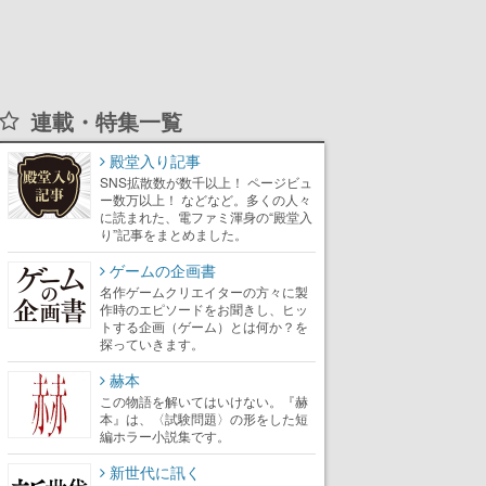
連載・特集一覧
殿堂入り記事
SNS拡散数が数千以上！ ページビュ
ー数万以上！ などなど。多くの人々
に読まれた、電ファミ渾身の“殿堂入
り”記事をまとめました。
ゲームの企画書
名作ゲームクリエイターの方々に製
作時のエピソードをお聞きし、ヒッ
トする企画（ゲーム）とは何か？を
探っていきます。
赫本
この物語を解いてはいけない。『赫
本』は、〈試験問題〉の形をした短
編ホラー小説集です。
新世代に訊く