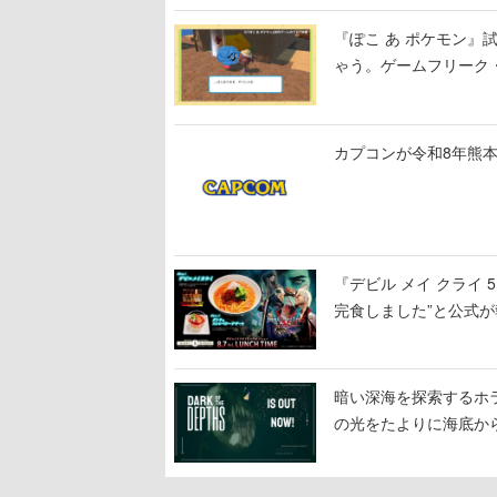
『ぽこ あ ポケモン
ゃう。ゲームフリーク・
公開中
カプコンが令和8年熊本
『デビル メイ クライ
完食しました”と公式が
暗い深海を探索するホラーゲ
の光をたよりに海底か