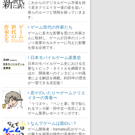
これからのデジタルゲーム市場を担
う若きクリエイター達の姿を追い、
彼らのルーツと情熱を探っていきま
す。
ゲーム世代の作家たち
ゲームに多大な影響を受けた作家さ
んに取材し、ゲームが日本のコンテ
ンツ産業やカルチャーに与えた影響
を探る企画です。
日本モバイルゲーム産業史
日本のモバイルゲーム史における主
要なトピック・タイトルを網羅する
ほか、開発者へのインタビューや識
者による解説を掲載。約20年の歴史
が一望できる決定版！
若ゲのいたり〜ゲームクリエ
イターの青春〜
『うつヌケ』『ペンと箸』等で知ら
れるマンガ家・田中圭一先生による
ゲーム業界レポートマンガです。
なんでゲームは面白い？
ゲーム開発者・hamatsu氏がゲーム
の魅力を画面や操作の具体的な形か