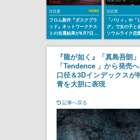
16060
注目度
注目度
フロム新作『ダスクブラ
「パリィ」や「
ッド』ネットワークテス
グ」で女の子と
トの当選結果が8月7日22
ソウルライク恋
時に発表。応募サイトの
『小早川さんは
マイページから確認可
イク』無料公開
能、テスト実施は8月21
失敗すると「YO
『龍が如く』「真島吾朗
日～24日
DIED」
「Tendence 」から発
口径＆3Dインデックスが
青を大胆に表現
記事へ戻る