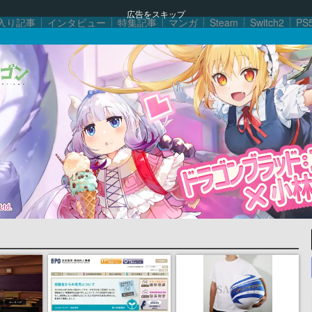
広告をスキップ
入り記事
インタビュー
特集記事
マンガ
Steam
Switch2
PS