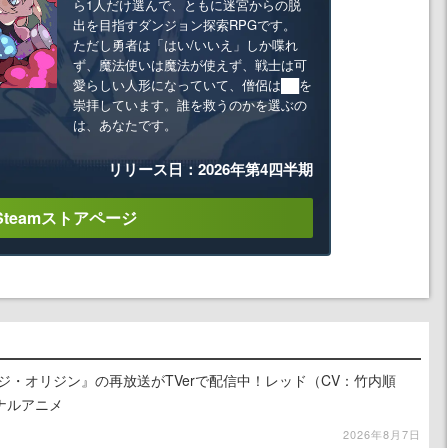
ら1人だけ選んで、ともに迷宮からの脱
出を目指すダンジョン探索RPGです。
ただし勇者は「はい/いいえ」しか喋れ
ず、魔法使いは魔法が使えず、戦士は可
愛らしい人形になっていて、僧侶は██を
崇拝しています。誰を救うのかを選ぶの
は、あなたです。
リリース日：2026年第4四半期
Steamストアページ
ジ・オリジン』の再放送がTVerで配信中！レッド（CV：竹内順
ナルアニメ
2026年8月7日