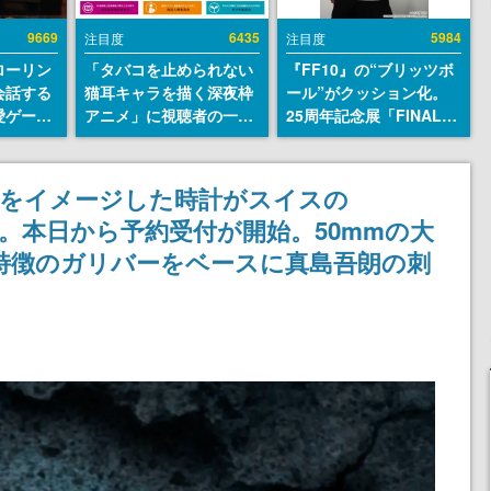
9669
6435
5984
注目度
注目度
ローリン
「タバコを止められない
『FF10』の“ブリッツボ
会話する
猫耳キャラを描く深夜枠
ール”がクッション化。
愛ゲーム
アニメ」に視聴者の一部
25周年記念展「FINAL
ソウルラ
から批判意見。違法薬物
FANTASY X MUSEUM-
。返事に
の使用と思しき描写も含
幻光の記憶-」のグッズ情
U
めて、BPOが議論を交わ
報が一部公開
」をイメージした時計がスイスの
す
売へ。本日から予約受付が開始。50mmの大
特徴のガリバーをベースに真島吾朗の刺