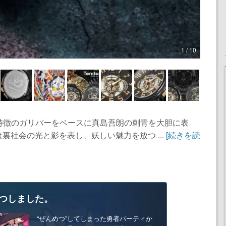
1 / 10
が特徴のガリバーをベースに真島吾朗の刺青を大胆に表
裏社会の光と影を表し、妖しい魅力を放つ ...
[続きを読
つしました。
“ぜんめつ”してしまった勇者パーティか