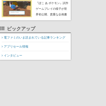
公のオリジナルアニメ
『ぽこ あ ポケモン』試作
ゲームプレイの様子が世
界初公開、貴重な企画書
の一部も見れちゃう。ゲ
ームフリーク・大森滋氏
ピックアップ
が開発秘話を語る動画が
ゲームフリーク公式
電ファミのいま読まれている記事ランキング
YouTubeで公開中
アプリセール情報
インタビュー