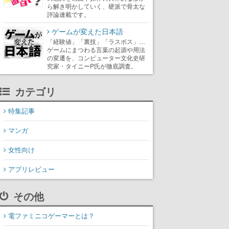
ら解き明かしていく、硬派で骨太な
評論連載です。
ゲームが変えた日本語
「経験値」「裏技」「ラスボス」…
ゲームにまつわる言葉の起源や用法
の変遷を、コンピューター文化史研
究家・タイニーP氏が徹底調査。
カテゴリ
特集記事
マンガ
女性向け
アプリレビュー
その他
電ファミニコゲーマーとは？