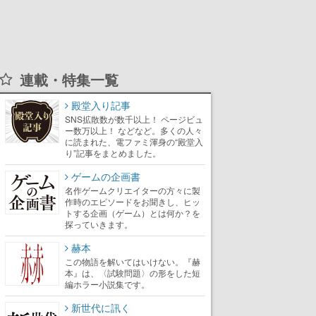
連載・特集一覧
殿堂入り記事
SNS拡散数が数千以上！ ページビュ
ー数万以上！ などなど。多くの人々
に読まれた、電ファミ渾身の“殿堂入
り”記事をまとめました。
ゲームの企画書
名作ゲームクリエイターの方々に製
作時のエピソードをお聞きし、ヒッ
トする企画（ゲーム）とは何か？を
探っていきます。
赫本
この物語を解いてはいけない。『赫
本』は、〈試験問題〉の形をした短
編ホラー小説集です。
新世代に訊く