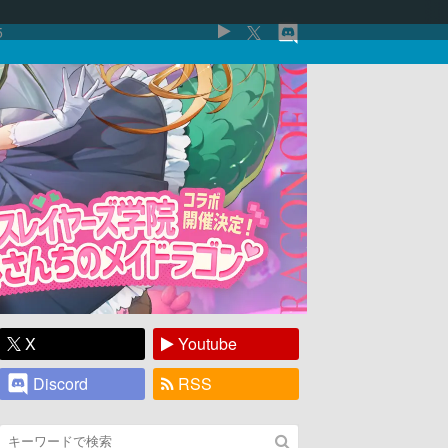
5
X
Youtube
Discord
RSS