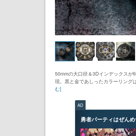
50mmの大口径＆3Dインデックス
現。黒と金であしったカラーリングは
む]
AD
勇者パーティはぜんめ