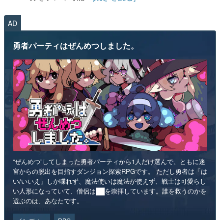
AD
勇者パーティはぜんめつしました。
“ぜんめつ”してしまった勇者パーティから1人だけ選んで、ともに迷
宮からの脱出を目指すダンジョン探索RPGです。 ただし勇者は「は
い/いいえ」しか喋れず、魔法使いは魔法が使えず、戦士は可愛らし
い人形になっていて、僧侶は██を崇拝しています。誰を救うのかを
選ぶのは、あなたです。