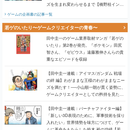
ズを生まれ変わらせるまで【橋野桂インタ
ビュー】
ゲームの企画書
の記事一覧
若ゲのいたり〜ゲームクリエイターの青春〜
田中圭一のゲーム業界取材マンガ『若ゲの
いたり』第2巻が発売。『ポケモン』田尻
智さん、『ゼビウス』遠藤雅伸さんらの貴
重なエピソードを収録
【田中圭一連載：アイマス/ガンダム 戦場
の絆 編】わがままな王様のわがままなニー
ズを満たす！──小山順一朗が貫く姿勢に、
ゲームクリエイターとしての矜持を見た
【若ゲのいたり最終回】
【田中圭一連載：バーチャファイター編】
「新しい3D表現のために、軍事技術を採り
入れたい」世界情勢を味方につけて、ゲー
ムに革命をもたらした鈴木 裕の功績【若ゲ