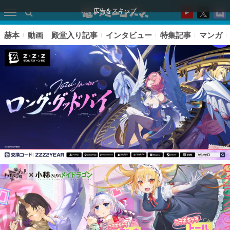
広告をスキップ
赫本
動画
殿堂入り記事
インタビュー
特集記事
マンガ
ピックアップ
電ファミのいま読まれている記事ランキング
アプリセール情報