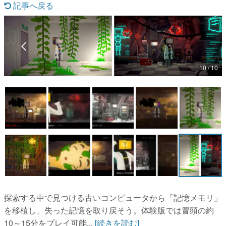
記事へ戻る
マンガ
女性向け
アプリレビュー
10 / 10
その他
電ファミニコゲーマーとは？
運営：株式会社マレ
探索する中で見つける古いコンピュータから「記憶メモリ」
を移植し、失った記憶を取り戻そう。体験版では冒頭の約
10～15分をプレイ可能...
[続きを読む]