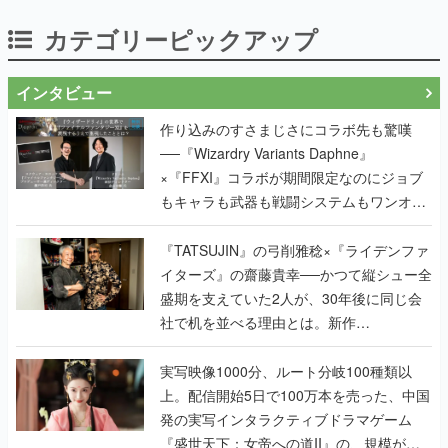
カテゴリーピックアップ
インタビュー
作り込みのすさまじさにコラボ先も驚嘆
──『Wizardry Variants Daphne』
×『FFXI』コラボが期間限定なのにジョブ
もキャラも武器も戦闘システムもワンオフ
で作り込まれた理由を両ディレクターに聞
く
『TATSUJIN』の弓削雅稔×『ライデンファ
イターズ』の齋藤貴幸──かつて縦シュー全
盛期を支えていた2人が、30年後に同じ会
社で机を並べる理由とは。新作
『TATSUJIN EXTREME』で初タッグを組
んだレジェンド2人に訊く開発秘話
実写映像1000分、ルート分岐100種類以
上。配信開始5日で100万本を売った、中国
発の実写インタラクティブドラマゲーム
『盛世天下：女帝への道II』の、規模が違