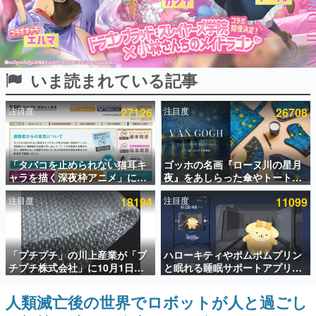
インタビュー
連載・特集一覧
いま読まれている記事
殿堂入り記事
SNS拡散数が数千以上！ ページビュー数万以上！ などな
ど。多くの人々に読まれた、電ファミ渾身の“殿堂入り”記
注目度
27126
注目度
26708
事をまとめました。
ゲームの企画書
名作ゲームクリエイターの方々に製作時のエピソードをお
聞きし、ヒットする企画（ゲーム）とは何か？を探ってい
「タバコを止められない猫耳キ
ゴッホの名画『ローヌ川の星月
きます。
ャラを描く深夜枠アニメ」に視
夜』をあしらった傘やトートバ
聴者の一部から批判意見。違法
ッグなどが登場。8月7日21時よ
赫本
注目度
18194
注目度
11099
薬物の使用と思わしき描写も含
り2日間限定で予約販売
この物語を解いてはいけない。『赫本』は、〈試験問題〉
めて、BPOが議論を交わす
の形をした短編ホラー小説集です。
新世代に訊く
「プチプチ」の川上産業が「プ
ハローキティやポムポムプリン
これからのデジタルゲーム市場を担う若きクリエイター達
チプチ株式会社」に10月1日よ
と眠れる睡眠サポートアプリ
の姿を追い、彼らのルーツと情熱を探っていきます。
り社名変更へ。創業58年で初め
『ゆめたび』が配信中。キャラ
ての変更で、“プチッ”と鳴るお
ごとのASMRや目覚ましアラー
⼈類滅亡後の世界でロボットが人と過ごし
ゲーム世代の作家たち
なじみの緩衝材が会社の名前に
ムも搭載
ゲームに多大な影響を受けた作家さんに取材し、ゲームが