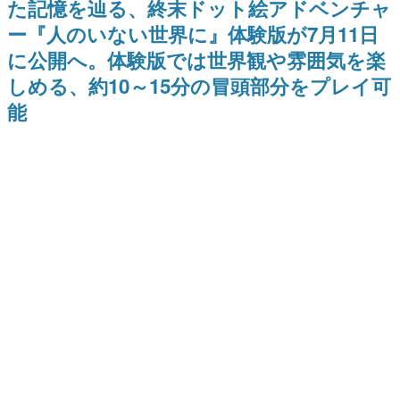
た記憶を辿る、終末ドット絵アドベンチャ
日本のコンテンツ産業やカルチャーに与えた影響を探る企
ー『人のいない世界に』体験版が7月11日
画です。
に公開へ。体験版では世界観や雰囲気を楽
日本モバイルゲーム産業史
日本のモバイルゲーム史における主要なトピック・タイト
しめる、約10～15分の冒頭部分をプレイ可
ルを網羅するほか、開発者へのインタビューや識者による
解説を掲載。約20年の歴史が一望できる決定版！
能
若ゲのいたり〜ゲームクリエイターの青春〜
『うつヌケ』『ペンと箸』等で知られるマンガ家・田中圭
一先生によるゲーム業界レポートマンガです。
なんでゲームは面白い？
ゲーム開発者・hamatsu氏がゲームの魅力を画面や操作の
具体的な形から解き明かしていく、硬派で骨太な評論連載
です。
ゲームが変えた日本語
「経験値」「裏技」「ラスボス」… ゲームにまつわる言葉
の起源や用法の変遷を、コンピューター文化史研究家・タ
イニーP氏が徹底調査。
カテゴリ
特集記事