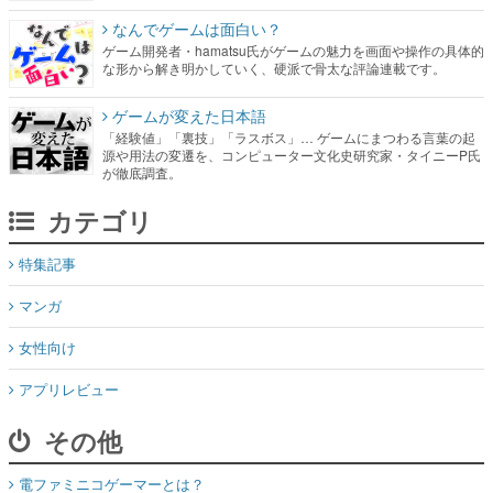
なんでゲームは面白い？
ゲーム開発者・hamatsu氏がゲームの魅力を画面や操作の具体的
な形から解き明かしていく、硬派で骨太な評論連載です。
ゲームが変えた日本語
「経験値」「裏技」「ラスボス」… ゲームにまつわる言葉の起
源や用法の変遷を、コンピューター文化史研究家・タイニーP氏
が徹底調査。
カテゴリ
特集記事
マンガ
女性向け
アプリレビュー
その他
電ファミニコゲーマーとは？