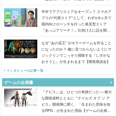
うこだわりをプロデューサーに聞いた
半年でアプリストアをオープン？ スマホア
プリの“代替ストア”として、わずか6ヵ月で
国内向けローンチを行った発見型ストア
『あっぷアリーナ！』仕掛け人に話を聞い
てみた
なぜ “あの花王” がホラーゲームを作ること
になったのか？ 敵に見つからないようにマ
ジックリンでこっそり掃除する『しずかな
おそうじ』が生まれるまで【開発座談会】
インタビュー
の記事一覧
ゲームの企画書
『アビス』は、ひとつの奇跡だった──膨大
な開発資料とともに『テイルズ オブ ジ ア
ビス』開発陣に聞く、「生まれた意味を知
るRPG」が生まれた理由【ゲームの企画