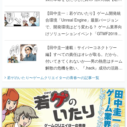
のいたり】
【田中圭一：若ゲのいたり】ゲーム開発統
合環境「Unreal Engine」最新バージョン
で、開発環境はどう変わる？ ゲーム業界向
けソリューションイベント「GTMF2019」
に行って、より理解を深めよう【PR】
【田中圭一連載：サイバーコネクトツー
編】すべての責任はオレが取る。だから、
付いてきてくれないか──男の熱意はチーム
解散の危機を救い、『.hack』成功の活路を
開く。業界の快男児・松山 洋に流れる血は
若ゲのいたり〜ゲームクリエイターの青春〜
の記事一覧
『少年ジャンプ』色だった【若ゲのいた
り】