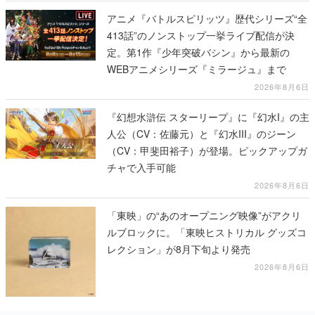
アニメ『バトルスピリッツ』歴代シリーズ“全
413話”のノンストップ一挙ライブ配信が決
定。第1作『少年突破バシン』から最新の
WEBアニメシリーズ『ミラージュ』まで
2026年8月6日
『幻想水滸伝 スターリープ』に『幻水I』の主
人公（CV：佐藤元）と『幻水III』のジーン
（CV：甲斐田裕子）が登場。ピックアップガ
チャで入手可能
2026年8月6日
「東映」の“あのオープニング映像”がアクリ
ルブロックに。「東映ヒストリカル グッズコ
レクション」が8月下旬より発売
2026年8月6日