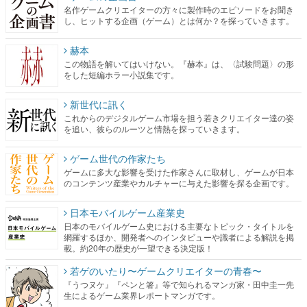
名作ゲームクリエイターの方々に製作時のエピソードをお聞き
し、ヒットする企画（ゲーム）とは何か？を探っていきます。
赫本
この物語を解いてはいけない。『赫本』は、〈試験問題〉の形
をした短編ホラー小説集です。
新世代に訊く
これからのデジタルゲーム市場を担う若きクリエイター達の姿
を追い、彼らのルーツと情熱を探っていきます。
ゲーム世代の作家たち
ゲームに多大な影響を受けた作家さんに取材し、ゲームが日本
のコンテンツ産業やカルチャーに与えた影響を探る企画です。
日本モバイルゲーム産業史
日本のモバイルゲーム史における主要なトピック・タイトルを
網羅するほか、開発者へのインタビューや識者による解説を掲
載。約20年の歴史が一望できる決定版！
若ゲのいたり〜ゲームクリエイターの青春〜
『うつヌケ』『ペンと箸』等で知られるマンガ家・田中圭一先
生によるゲーム業界レポートマンガです。