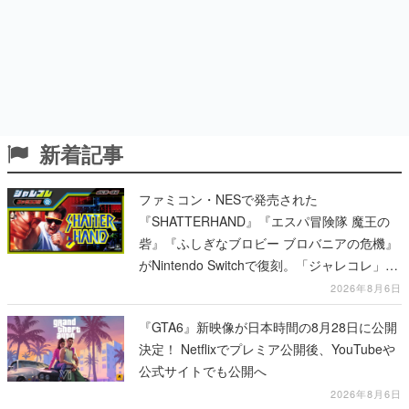
新着記事
ファミコン・NESで発売された
『SHATTERHAND』『エスパ冒険隊 魔王の
砦』『ふしぎなブロビー ブロバニアの危機』
がNintendo Switchで復刻。「ジャレコレ」シ
リーズから3作が発売予定
2026年8月6日
『GTA6』新映像が日本時間の8月28日に公開
決定！ Netflixでプレミア公開後、YouTubeや
公式サイトでも公開へ
2026年8月6日