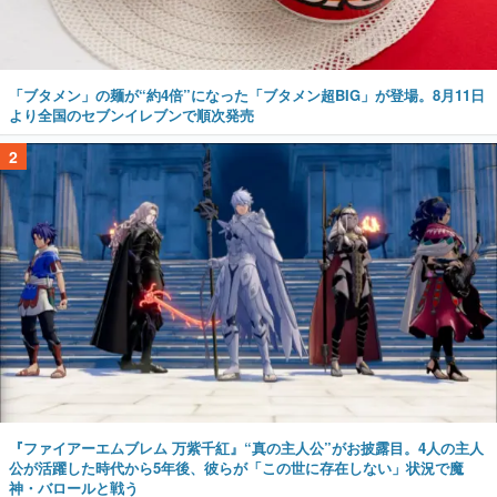
「ブタメン」の麺が“約4倍”になった「ブタメン超BIG」が登場。8月11日
より全国のセブンイレブンで順次発売
2
『ファイアーエムブレム 万紫千紅』“真の主人公”がお披露目。4人の主人
公が活躍した時代から5年後、彼らが「この世に存在しない」状況で魔
神・バロールと戦う