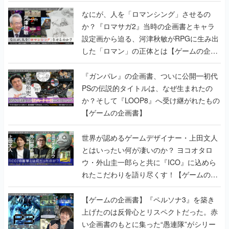
書】
なにが、人を「ロマンシング」させるの
か？『ロマサガ2』当時の企画書とキャラ
設定画から迫る、河津秋敏がRPGに生み出
した「ロマン」の正体とは【ゲームの企画
書】
『ガンパレ』の企画書、ついに公開━初代
PSの伝説的タイトルは、なぜ生まれたの
か？そして『LOOP8』へ受け継がれたもの
【ゲームの企画書】
世界が認めるゲームデザイナー・上田文人
とはいったい何が凄いのか？ ヨコオタロ
ウ・外山圭一郎らと共に『ICO』に込めら
れたこだわりを語り尽くす！【ゲームの企
画書】
【ゲームの企画書】『ペルソナ3』を築き
上げたのは反骨心とリスペクトだった。赤
い企画書のもとに集った“愚連隊”がシリー