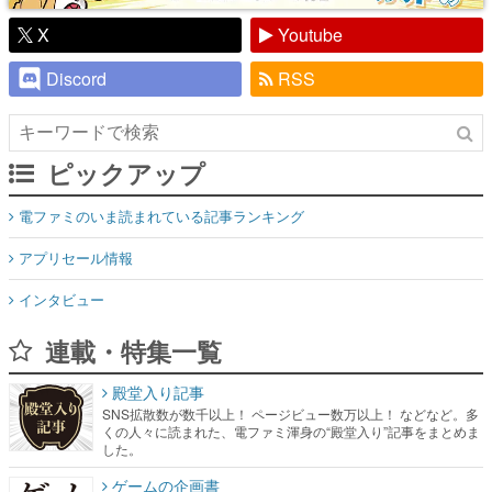
X
Youtube
Discord
RSS
ピックアップ
電ファミのいま読まれている記事ランキング
アプリセール情報
インタビュー
連載・特集一覧
殿堂入り記事
SNS拡散数が数千以上！ ページビュー数万以上！ などなど。多
くの人々に読まれた、電ファミ渾身の“殿堂入り”記事をまとめま
した。
ゲームの企画書