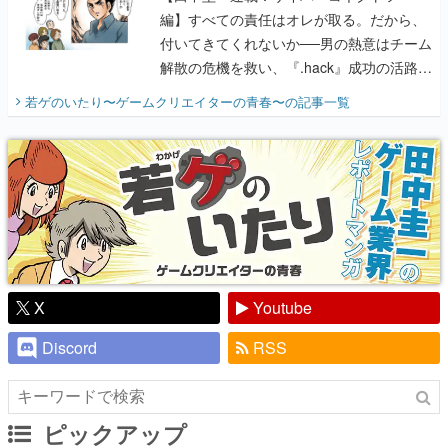
編】すべての責任はオレが取る。だから、
付いてきてくれないか──男の熱意はチーム
解散の危機を救い、『.hack』成功の活路を
開く。業界の快男児・松山 洋に流れる血は
若ゲのいたり〜ゲームクリエイターの青春〜
の記事一覧
『少年ジャンプ』色だった【若ゲのいた
り】
X
Youtube
Discord
RSS
ピックアップ