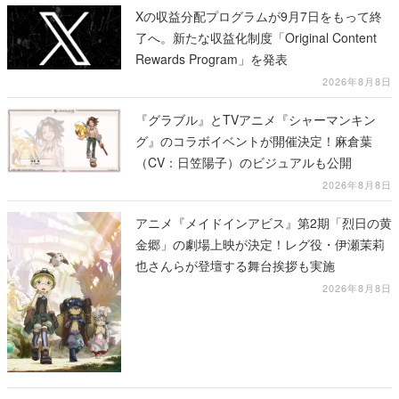
Xの収益分配プログラムが9月7日をもって終
了へ。新たな収益化制度「Original Content
Rewards Program」を発表
2026年8月8日
『グラブル』とTVアニメ『シャーマンキン
グ』のコラボイベントが開催決定！麻倉葉
（CV：日笠陽子）のビジュアルも公開
2026年8月8日
アニメ『メイドインアビス』第2期「烈日の黄
金郷」の劇場上映が決定！レグ役・伊瀬茉莉
也さんらが登壇する舞台挨拶も実施
2026年8月8日