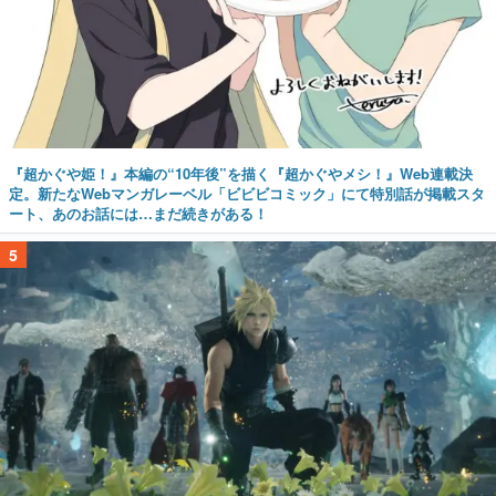
『超かぐや姫！』本編の“10年後”を描く『超かぐやメシ！』Web連載決
定。新たなWebマンガレーベル「ビビビコミック」にて特別話が掲載スタ
ート、あのお話には…まだ続きがある！
5