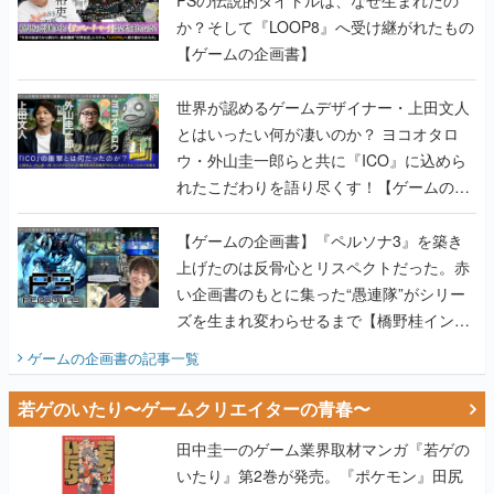
PSの伝説的タイトルは、なぜ生まれたの
か？そして『LOOP8』へ受け継がれたもの
【ゲームの企画書】
世界が認めるゲームデザイナー・上田文人
とはいったい何が凄いのか？ ヨコオタロ
ウ・外山圭一郎らと共に『ICO』に込めら
れたこだわりを語り尽くす！【ゲームの企
画書】
【ゲームの企画書】『ペルソナ3』を築き
上げたのは反骨心とリスペクトだった。赤
い企画書のもとに集った“愚連隊”がシリー
ズを生まれ変わらせるまで【橋野桂インタ
ビュー】
ゲームの企画書
の記事一覧
若ゲのいたり〜ゲームクリエイターの青春〜
田中圭一のゲーム業界取材マンガ『若ゲの
いたり』第2巻が発売。『ポケモン』田尻