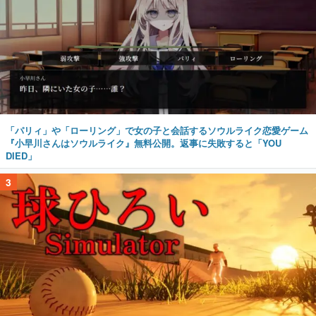
「パリィ」や「ローリング」で女の子と会話するソウルライク恋愛ゲーム
『小早川さんはソウルライク』無料公開。返事に失敗すると「YOU
DIED」
3