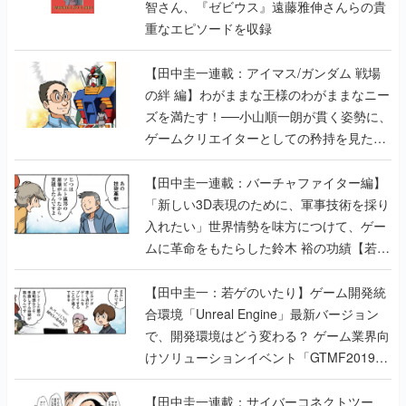
智さん、『ゼビウス』遠藤雅伸さんらの貴
重なエピソードを収録
【田中圭一連載：アイマス/ガンダム 戦場
の絆 編】わがままな王様のわがままなニー
ズを満たす！──小山順一朗が貫く姿勢に、
ゲームクリエイターとしての矜持を見た
【若ゲのいたり最終回】
【田中圭一連載：バーチャファイター編】
「新しい3D表現のために、軍事技術を採り
入れたい」世界情勢を味方につけて、ゲー
ムに革命をもたらした鈴木 裕の功績【若ゲ
のいたり】
【田中圭一：若ゲのいたり】ゲーム開発統
合環境「Unreal Engine」最新バージョン
で、開発環境はどう変わる？ ゲーム業界向
けソリューションイベント「GTMF2019」
に行って、より理解を深めよう【PR】
【田中圭一連載：サイバーコネクトツー