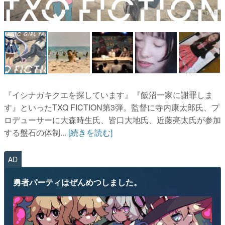
1 / 5
マンガ
女性向け
アプリレビュー
その他
『イシナガキクエを探しています』『飯沼一家に謝罪しま
電ファミニコゲーマーとは？
す』といったTXQ FICTION第3弾。監督に寺内康太郎氏、プ
ロデューサーに大森時生氏、皆口大地氏、近藤亮太氏が参加
運営：株式会社マレ
する盤石の体制...
[続きを読む]
AD
勇者パーティはぜんめつしました。