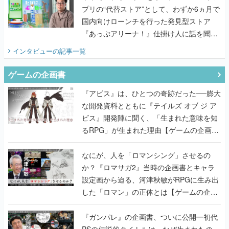
プリの“代替ストア”として、わずか6ヵ月で
国内向けローンチを行った発見型ストア
『あっぷアリーナ！』仕掛け人に話を聞い
てみた
インタビュー
の記事一覧
ゲームの企画書
『アビス』は、ひとつの奇跡だった──膨大
な開発資料とともに『テイルズ オブ ジ ア
ビス』開発陣に聞く、「生まれた意味を知
るRPG」が生まれた理由【ゲームの企画
書】
なにが、人を「ロマンシング」させるの
か？『ロマサガ2』当時の企画書とキャラ
設定画から迫る、河津秋敏がRPGに生み出
した「ロマン」の正体とは【ゲームの企画
書】
『ガンパレ』の企画書、ついに公開━初代