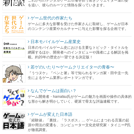
を追い、彼らのルーツと情熱を探っていきます。
ゲーム世代の作家たち
ゲームに多大な影響を受けた作家さんに取材し、ゲームが日本
のコンテンツ産業やカルチャーに与えた影響を探る企画です。
日本モバイルゲーム産業史
日本のモバイルゲーム史における主要なトピック・タイトルを
網羅するほか、開発者へのインタビューや識者による解説を掲
載。約20年の歴史が一望できる決定版！
若ゲのいたり〜ゲームクリエイターの青春〜
『うつヌケ』『ペンと箸』等で知られるマンガ家・田中圭一先
生によるゲーム業界レポートマンガです。
なんでゲームは面白い？
ゲーム開発者・hamatsu氏がゲームの魅力を画面や操作の具体的
な形から解き明かしていく、硬派で骨太な評論連載です。
ゲームが変えた日本語
「経験値」「裏技」「ラスボス」… ゲームにまつわる言葉の起
源や用法の変遷を、コンピューター文化史研究家・タイニーP氏
が徹底調査。