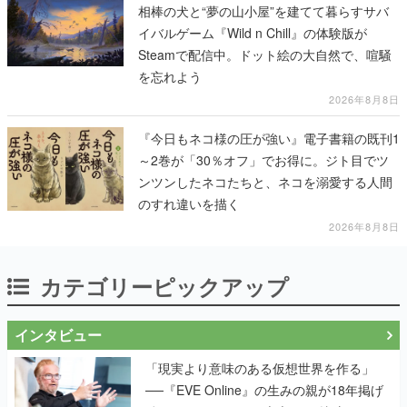
相棒の犬と“夢の山小屋”を建てて暮らすサバ
イバルゲーム『Wild n Chill』の体験版が
Steamで配信中。ドット絵の大自然で、喧騒
を忘れよう
2026年8月8日
『今日もネコ様の圧が強い』電子書籍の既刊1
～2巻が「30％オフ」でお得に。ジト目でツ
ンツンしたネコたちと、ネコを溺愛する人間
のすれ違いを描く
2026年8月8日
カテゴリーピックアップ
インタビュー
「現実より意味のある仮想世界を作る」
──『EVE Online』の生みの親が18年掲げ