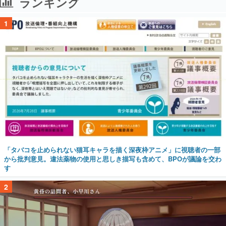
ランキング
1
「タバコを止められない猫耳キャラを描く深夜枠アニメ」に視聴者の一部
から批判意見。違法薬物の使用と思しき描写も含めて、BPOが議論を交わ
す
2