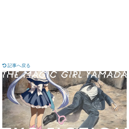
日本のコンテンツ産業やカルチャーに与えた影響を探る企
画です。
日本モバイルゲーム産業史
日本のモバイルゲーム史における主要なトピック・タイト
ルを網羅するほか、開発者へのインタビューや識者による
解説を掲載。約20年の歴史が一望できる決定版！
若ゲのいたり〜ゲームクリエイターの青春〜
『うつヌケ』『ペンと箸』等で知られるマンガ家・田中圭
一先生によるゲーム業界レポートマンガです。
記事へ戻る
なんでゲームは面白い？
ゲーム開発者・hamatsu氏がゲームの魅力を画面や操作の
具体的な形から解き明かしていく、硬派で骨太な評論連載
です。
ゲームが変えた日本語
「経験値」「裏技」「ラスボス」… ゲームにまつわる言葉
の起源や用法の変遷を、コンピューター文化史研究家・タ
イニーP氏が徹底調査。
カテゴリ
特集記事