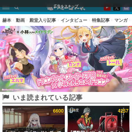
広告をスキップ
赫本
動画
殿堂入り記事
インタビュー
特集記事
マンガ
いま読まれている記事
ピックアップ
注目度
6600
注目度
4257
電ファミのいま読まれている記事ランキング
アプリセール情報