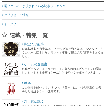
電ファミのいま読まれている記事ランキング
アプリセール情報
インタビュー
連載・特集一覧
殿堂入り記事
SNS拡散数が数千以上！ ページビュー数万以上！ などなど。多
くの人々に読まれた、電ファミ渾身の“殿堂入り”記事をまとめま
した。
ゲームの企画書
名作ゲームクリエイターの方々に製作時のエピソードをお聞き
し、ヒットする企画（ゲーム）とは何か？を探っていきます。
赫本
この物語を解いてはいけない。『赫本』は、〈試験問題〉の形
をした短編ホラー小説集です。
新世代に訊く
これからのデジタルゲーム市場を担う若きクリエイター達の姿