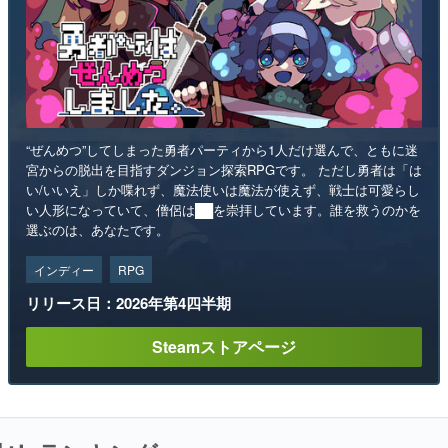
“ぜんめつ”してしまった勇者パーティから1人だけ選んで、ともに迷
宮からの脱出を目指すダンジョン探索RPGです。 ただし勇者は「は
い/いいえ」しか喋れず、魔法使いは魔法が使えず、戦士は可愛らし
い人形になっていて、僧侶は██を崇拝しています。誰を救うのかを
選ぶのは、あなたです。
インディー
RPG
リリース日：2026年第4四半期
Steamストアページ