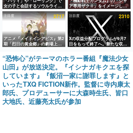
「パリィ」や「ローリング」で
『機動戦士ガンダム』の「シャ
女の子と会話するソウルライク
ア専用ザクⅡ」をイメージした
インタビュー
恋愛ゲーム『小早川さんはソウ
散水ホースリールが予約開始。
注目度
2717
注目度
2310
ルライク』無料公開。返事に失
本体にはシャアのパーソナルマ
連載・特集一覧
敗すると「YOU DIED」
ークやジオン公国軍のエンブレ
ム、型式番号などを配置
殿堂入り記事
アニメ『メイドインアビス』第2
Xの収益分配プログラムが9月7
SNS拡散数が数千以上！ ページビュー数万以上！ などな
ど。多くの人々に読まれた、電ファミ渾身の“殿堂入り”記
期「烈日の黄金郷」の劇場上映
日をもって終了へ。新たな収益
事をまとめました。
が決定！レグ役・伊瀬茉莉也さ
化制度「Original Content
んらが登壇する舞台挨拶も実施
Rewards Program」を発表
“恐怖心”がテーマのホラー番組『魔法少女
ゲームの企画書
名作ゲームクリエイターの方々に製作時のエピソードをお
山田』が放送決定。『イシナガキクエを探
聞きし、ヒットする企画（ゲーム）とは何か？を探ってい
きます。
しています』『飯沼一家に謝罪します』と
赫本
いったTXQ FICTION新作。監督に寺内康太
この物語を解いてはいけない。『赫本』は、〈試験問題〉
郎氏、プロデューサーに大森時生氏、皆口
の形をした短編ホラー小説集です。
大地氏、近藤亮太氏が参加
新世代に訊く
これからのデジタルゲーム市場を担う若きクリエイター達
の姿を追い、彼らのルーツと情熱を探っていきます。
ゲーム世代の作家たち
ゲームに多大な影響を受けた作家さんに取材し、ゲームが