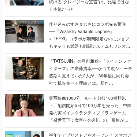
続ける”クレイジーな宣言”は、比喩ではな
く本気だった
作り込みのすさまじさにコラボ先も驚嘆
──『Wizardry Variants Daphne』
×『FFXI』コラボが期間限定なのにジョブ
もキャラも武器も戦闘システムもワンオフ
で作り込まれた理由を両ディレクターに聞
く
『TATSUJIN』の弓削雅稔×『ライデンファ
イターズ』の齋藤貴幸──かつて縦シュー全
盛期を支えていた2人が、30年後に同じ会
社で机を並べる理由とは。新作
『TATSUJIN EXTREME』で初タッグを組
んだレジェンド2人に訊く開発秘話
実写映像1000分、ルート分岐100種類以
上。配信開始5日で100万本を売った、中国
発の実写インタラクティブドラマゲーム
『盛世天下：女帝への道II』の、規模が違
うこだわりをプロデューサーに聞いた
半年でアプリストアをオープン？ スマホア