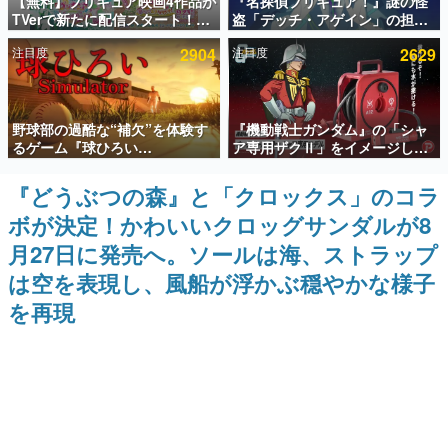
【無料】プリキュア映画4作品が
『名探偵プリキュア！』謎の怪
TVerで新たに配信スタート！な
盗「デッチ・アゲイン」の担当
インタビュー
んと2018年～2024年の映画ほぼ
キャストは天﨑滉平さんと判
注目度
2904
注目度
2629
すべてが見放題に、ぶっちゃけ
明。『Re:ゼロから始める異世
連載・特集一覧
ありえないラインナップ
界生活』オットー役、『ヒプノ
シスマイク』山田三郎役など
殿堂入り記事
野球部の過酷な“補欠”を体験す
『機動戦士ガンダム』の「シャ
SNS拡散数が数千以上！ ページビュー数万以上！ などな
ど。多くの人々に読まれた、電ファミ渾身の“殿堂入り”記
るゲーム『球ひろい
ア専用ザクⅡ」をイメージした
事をまとめました。
Simulator』が「1件」のウィッ
散水ホースリールが予約開始。
シュリストをもとにチェコ語に
本体にはシャアのパーソナルマ
『どうぶつの森』と「クロックス」のコラ
ゲームの企画書
対応しSNSで話題に。『キング
ークやジオン公国軍のエンブレ
名作ゲームクリエイターの方々に製作時のエピソードをお
ボが決定！かわいいクロッグサンダルが8
ダム・カム』開発元やチェコの
ム、型式番号などを配置
聞きし、ヒットする企画（ゲーム）とは何か？を探ってい
プロ野球選手から称賛の声
きます。
月27日に発売へ。ソールは海、ストラップ
赫本
は空を表現し、風船が浮かぶ穏やかな様子
この物語を解いてはいけない。『赫本』は、〈試験問題〉
を再現
の形をした短編ホラー小説集です。
新世代に訊く
これからのデジタルゲーム市場を担う若きクリエイター達
の姿を追い、彼らのルーツと情熱を探っていきます。
ゲーム世代の作家たち
ゲームに多大な影響を受けた作家さんに取材し、ゲームが