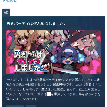
AD
勇者パーティはぜんめつしました。
“ぜんめつ”してしまった勇者パーティから1人だけ選んで、ともに迷
宮からの脱出を目指すダンジョン探索RPGです。 ただし勇者は「は
い/いいえ」しか喋れず、魔法使いは魔法が使えず、戦士は可愛らし
い人形になっていて、僧侶は██を崇拝しています。誰を救うのかを
選ぶのは、あなたです。