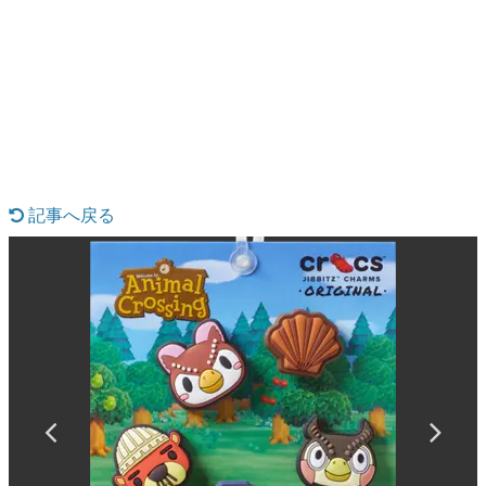
日本のコンテンツ産業やカルチャーに与えた影響を探る企
画です。
日本モバイルゲーム産業史
日本のモバイルゲーム史における主要なトピック・タイト
ルを網羅するほか、開発者へのインタビューや識者による
解説を掲載。約20年の歴史が一望できる決定版！
若ゲのいたり〜ゲームクリエイターの青春〜
『うつヌケ』『ペンと箸』等で知られるマンガ家・田中圭
一先生によるゲーム業界レポートマンガです。
記事へ戻る
なんでゲームは面白い？
ゲーム開発者・hamatsu氏がゲームの魅力を画面や操作の
具体的な形から解き明かしていく、硬派で骨太な評論連載
です。
ゲームが変えた日本語
「経験値」「裏技」「ラスボス」… ゲームにまつわる言葉
の起源や用法の変遷を、コンピューター文化史研究家・タ
イニーP氏が徹底調査。
カテゴリ
特集記事