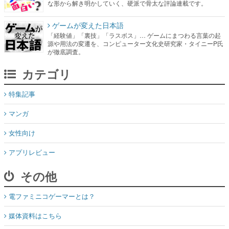
な形から解き明かしていく、硬派で骨太な評論連載です。
ゲームが変えた日本語
「経験値」「裏技」「ラスボス」… ゲームにまつわる言葉の起
源や用法の変遷を、コンピューター文化史研究家・タイニーP氏
が徹底調査。
カテゴリ
特集記事
マンガ
女性向け
アプリレビュー
その他
電ファミニコゲーマーとは？
媒体資料はこちら