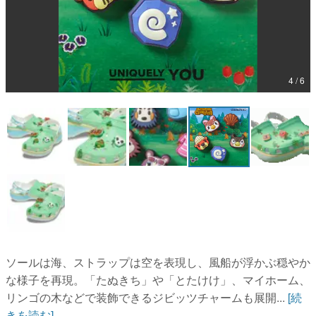
マンガ
女性向け
アプリレビュー
4 / 6
その他
電ファミニコゲーマーとは？
運営：株式会社マレ
ソールは海、ストラップは空を表現し、風船が浮かぶ穏やか
な様子を再現。「たぬきち」や「とたけけ」、マイホーム、
リンゴの木などで装飾できるジビッツチャームも展開...
[続
きを読む]