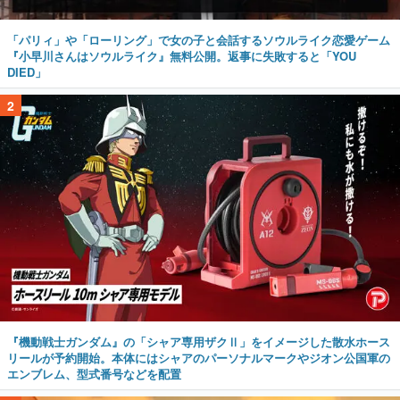
「パリィ」や「ローリング」で女の子と会話するソウルライク恋愛ゲーム
『小早川さんはソウルライク』無料公開。返事に失敗すると「YOU
DIED」
2
『機動戦士ガンダム』の「シャア専用ザクⅡ」をイメージした散水ホース
リールが予約開始。本体にはシャアのパーソナルマークやジオン公国軍の
エンブレム、型式番号などを配置