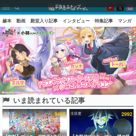
広告をスキップ
赫本
動画
殿堂入り記事
インタビュー
特集記事
マンガ
いま読まれている記事
ピックアップ
注目度
9405
注目度
2992
電ファミのいま読まれている記事ランキング
アプリセール情報