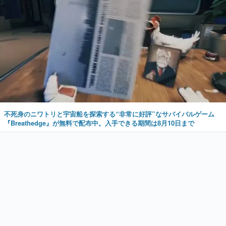
不死身のニワトリと宇宙船を探索する“非常に好評”なサバイバルゲーム
『Breathedge』が無料で配布中。入手できる期間は8月10日まで