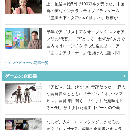
上。配信開始5日で100万本を売った、中国
発の実写インタラクティブドラマゲーム
『盛世天下：女帝への道II』の、規模が違
うこだわりをプロデューサーに聞いた
半年でアプリストアをオープン？ スマホア
プリの“代替ストア”として、わずか6ヵ月で
国内向けローンチを行った発見型ストア
『あっぷアリーナ！』仕掛け人に話を聞い
てみた
インタビュー
の記事一覧
ゲームの企画書
『アビス』は、ひとつの奇跡だった──膨大
な開発資料とともに『テイルズ オブ ジ ア
ビス』開発陣に聞く、「生まれた意味を知
るRPG」が生まれた理由【ゲームの企画
書】
なにが、人を「ロマンシング」させるの
か？『ロマサガ2』当時の企画書とキャラ