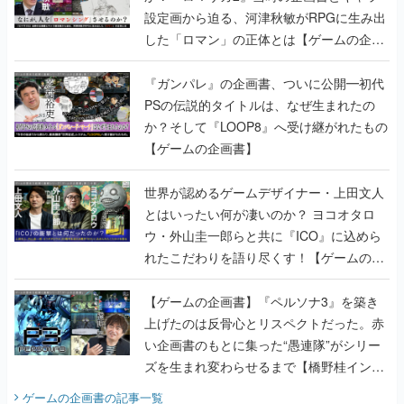
設定画から迫る、河津秋敏がRPGに生み出
した「ロマン」の正体とは【ゲームの企画
書】
『ガンパレ』の企画書、ついに公開━初代
PSの伝説的タイトルは、なぜ生まれたの
か？そして『LOOP8』へ受け継がれたもの
【ゲームの企画書】
世界が認めるゲームデザイナー・上田文人
とはいったい何が凄いのか？ ヨコオタロ
ウ・外山圭一郎らと共に『ICO』に込めら
れたこだわりを語り尽くす！【ゲームの企
画書】
【ゲームの企画書】『ペルソナ3』を築き
上げたのは反骨心とリスペクトだった。赤
い企画書のもとに集った“愚連隊”がシリー
ズを生まれ変わらせるまで【橋野桂インタ
ビュー】
ゲームの企画書
の記事一覧