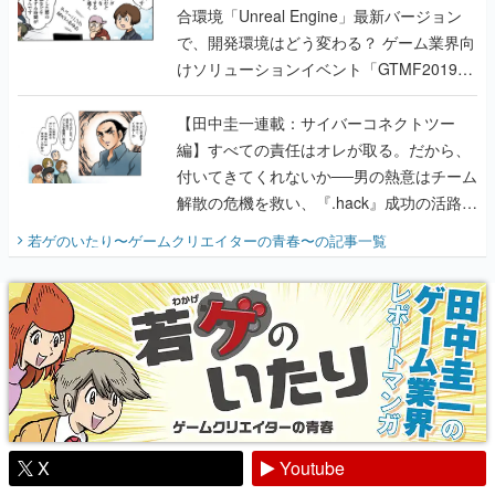
合環境「Unreal Engine」最新バージョン
で、開発環境はどう変わる？ ゲーム業界向
けソリューションイベント「GTMF2019」
に行って、より理解を深めよう【PR】
【田中圭一連載：サイバーコネクトツー
編】すべての責任はオレが取る。だから、
付いてきてくれないか──男の熱意はチーム
解散の危機を救い、『.hack』成功の活路を
開く。業界の快男児・松山 洋に流れる血は
若ゲのいたり〜ゲームクリエイターの青春〜
の記事一覧
『少年ジャンプ』色だった【若ゲのいた
り】
X
Youtube