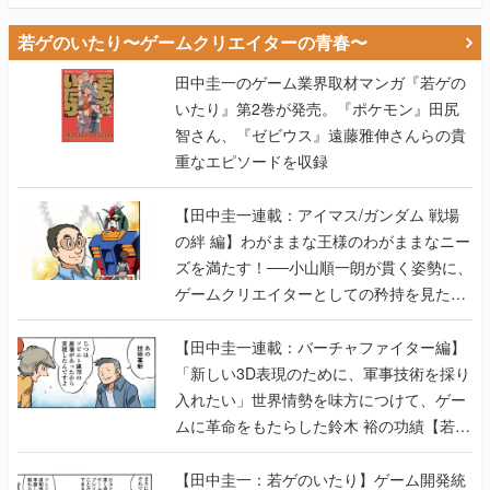
若ゲのいたり〜ゲームクリエイターの青春〜
田中圭一のゲーム業界取材マンガ『若ゲの
いたり』第2巻が発売。『ポケモン』田尻
智さん、『ゼビウス』遠藤雅伸さんらの貴
重なエピソードを収録
【田中圭一連載：アイマス/ガンダム 戦場
の絆 編】わがままな王様のわがままなニー
ズを満たす！──小山順一朗が貫く姿勢に、
ゲームクリエイターとしての矜持を見た
【若ゲのいたり最終回】
【田中圭一連載：バーチャファイター編】
「新しい3D表現のために、軍事技術を採り
入れたい」世界情勢を味方につけて、ゲー
ムに革命をもたらした鈴木 裕の功績【若ゲ
のいたり】
【田中圭一：若ゲのいたり】ゲーム開発統