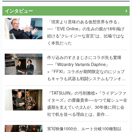
インタビュー
「現実より意味のある仮想世界を作る」
──『EVE Online』の生みの親が18年掲げ
続ける”クレイジーな宣言”は、比喩ではな
く本気だった
作り込みのすさまじさにコラボ先も驚嘆
──『Wizardry Variants Daphne』
×『FFXI』コラボが期間限定なのにジョブ
もキャラも武器も戦闘システムもワンオフ
で作り込まれた理由を両ディレクターに聞
く
『TATSUJIN』の弓削雅稔×『ライデンファ
イターズ』の齋藤貴幸──かつて縦シュー全
盛期を支えていた2人が、30年後に同じ会
社で机を並べる理由とは。新作
『TATSUJIN EXTREME』で初タッグを組
んだレジェンド2人に訊く開発秘話
実写映像1000分、ルート分岐100種類以