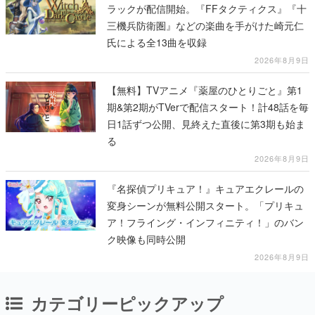
ラックが配信開始。『FFタクティクス』『十
三機兵防衛圏』などの楽曲を手がけた崎元仁
氏による全13曲を収録
2026年8月9日
【無料】TVアニメ『薬屋のひとりごと』第1
期&第2期がTVerで配信スタート！計48話を毎
日1話ずつ公開、見終えた直後に第3期も始ま
る
2026年8月9日
『名探偵プリキュア！』キュアエクレールの
変身シーンが無料公開スタート。「プリキュ
ア！フライング・インフィニティ！」のバン
ク映像も同時公開
2026年8月9日
カテゴリーピックアップ