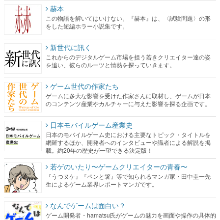
赫本
この物語を解いてはいけない。『赫本』は、〈試験問題〉の形
をした短編ホラー小説集です。
新世代に訊く
これからのデジタルゲーム市場を担う若きクリエイター達の姿
を追い、彼らのルーツと情熱を探っていきます。
ゲーム世代の作家たち
ゲームに多大な影響を受けた作家さんに取材し、ゲームが日本
のコンテンツ産業やカルチャーに与えた影響を探る企画です。
日本モバイルゲーム産業史
日本のモバイルゲーム史における主要なトピック・タイトルを
網羅するほか、開発者へのインタビューや識者による解説を掲
載。約20年の歴史が一望できる決定版！
若ゲのいたり〜ゲームクリエイターの青春〜
『うつヌケ』『ペンと箸』等で知られるマンガ家・田中圭一先
生によるゲーム業界レポートマンガです。
なんでゲームは面白い？
ゲーム開発者・hamatsu氏がゲームの魅力を画面や操作の具体的