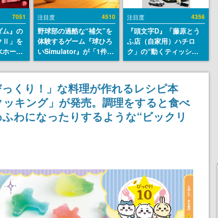
7051
4510
4356
注目度
注目度
ダム』の
野球部の過酷な“補欠”を
『頭文字D』「藤原とう
クⅡ」を
体験するゲーム『球ひろ
ふ店（自家用）ハチロ
水ホース
いSimulator』が「1件」
ク」の“動くティッシュ
始。本体
のウィッシュリストをも
ケース”が買えるポップ
ーソナル
とにチェコ語に対応し
アップショップが開催
公国軍の
SNSで話題に。『キング
へ。マンガの舞台である
びっくり！」な料理が作れるレシピ本
式番号な
ダム・カム』開発元やチ
群馬の「イオンモール高
クッキング」が発売。調理をすると食べ
ェコのプロ野球選手から
崎」にて、8月11日から8
称賛の声
月20日までの期間限定で
わふわになったりするような“ビックリ
開催予定