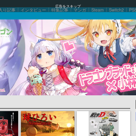
広告をスキップ
入り記事
インタビュー
特集記事
マンガ
Steam
Switch2
PS