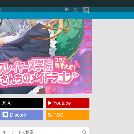
5
X
Youtube
Discord
RSS