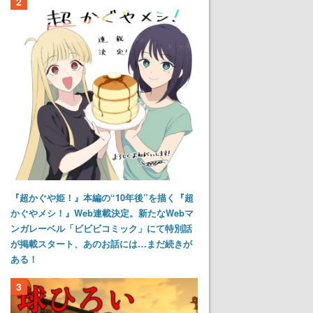
2
『超かぐや姫！』本編の“10年後”を描く『超
かぐやメシ！』Web連載決定。新たなWebマ
ンガレーベル「ビビビコミック」にて特別話
が掲載スタート、あのお話には…まだ続きが
ある！
3