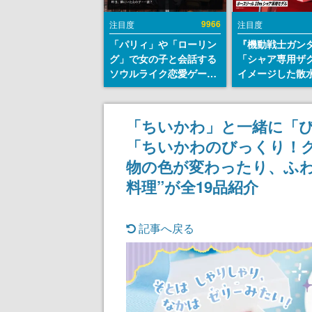
9966
注目度
注目度
「パリィ」や「ローリン
『機動戦士ガン
グ」で女の子と会話する
「シャア専用ザ
ソウルライク恋愛ゲーム
イメージした散
『小早川さんはソウルラ
リールが予約開
イク』無料公開。返事に
にはシャアのパ
失敗すると「YOU
マークやジオン
「ちいかわ」と一緒に「
DIED」
エンブレム、型
「ちいかわのびっくり！
どを配置
物の色が変わったり、ふ
料理”が全19品紹介
記事へ戻る