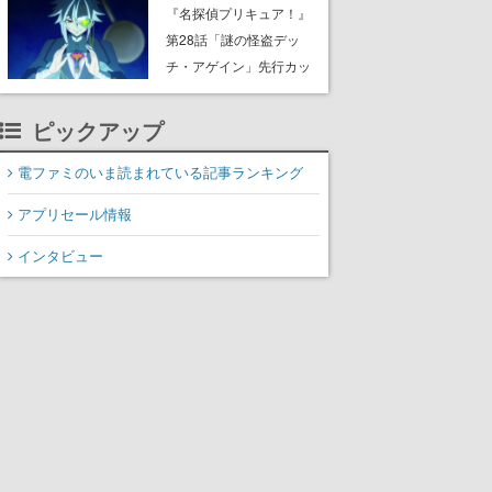
8月8日Steamでリリー
『名探偵プリキュア！』
ス。時に忘れ去られた世
第28話「謎の怪盗デッ
界の古代洞窟を舞台に、4
チ・アゲイン」先行カッ
つのバイオームを探索し
ト解禁。泣きぼくろにモ
ながら脱出を目指す
ノクル、ミステリアスな
ピックアップ
姿が映し出された場面も
電ファミのいま読まれている記事ランキング
アプリセール情報
インタビュー