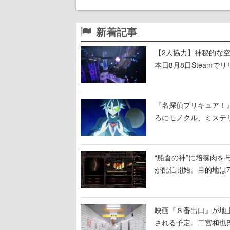
新着記事
【2人協力】神秘的な空間でパ
本日8月8日Steam
ームを探索しながら脱
『名探偵プリキュア！
ろにモノクル、ミステ
“船倉の神”に培養肉
が配信開始。目的地は
人間を増やし、加工し
映画『８番出口』が地上
される予定。二宮和也氏