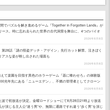
ズルを解き進めるゲーム『Together in Forgotten Lands』が
でリリース。時に忘れ去られた世界の古代洞窟を舞台に、4つのバイオ
出を目指す
2026年8月8日
』第28話「謎の怪盗デッチ・アゲイン」先行カット解禁。泣きぼく
リアスな姿が映し出された場面も
2026年8月8日
を与えて楽園を目指す異色のホラーゲーム『器に喰わせろ』の体験版
700光年先にある「ニューエデン」、不燃の管理者としてクローン
て神に捧げる
2026年8月8日
波で初放送が決定。金曜ロードショーにて8月28日21時より放送
が演じる主人公“迷う男”や、無限に通路ですれ違う“歩く男”を演じ