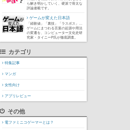
ら解き明かしていく、硬派で骨太な
評論連載です。
ゲームが変えた日本語
「経験値」「裏技」「ラスボス」…
ゲームにまつわる言葉の起源や用法
の変遷を、コンピューター文化史研
究家・タイニーP氏が徹底調査。
カテゴリ
特集記事
マンガ
女性向け
アプリレビュー
その他
電ファミニコゲーマーとは？