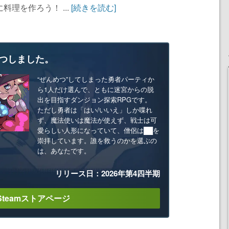
理を作ろう！ ...
[続きを読む]
つしました。
“ぜんめつ”してしまった勇者パーティか
ら1人だけ選んで、ともに迷宮からの脱
出を目指すダンジョン探索RPGです。
ただし勇者は「はい/いいえ」しか喋れ
ず、魔法使いは魔法が使えず、戦士は可
愛らしい人形になっていて、僧侶は██を
崇拝しています。誰を救うのかを選ぶの
は、あなたです。
リリース日：2026年第4四半期
Steamストアページ