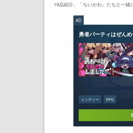
19品紹介。「ちいかわ」たちと一緒に料
AD
勇者パーティはぜんめ
インディー
RPG