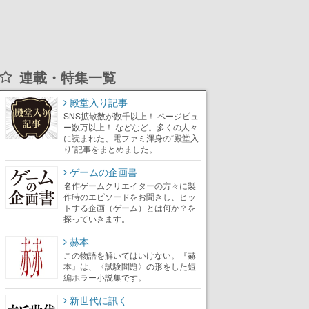
連載・特集一覧
殿堂入り記事
SNS拡散数が数千以上！ ページビュ
ー数万以上！ などなど。多くの人々
に読まれた、電ファミ渾身の“殿堂入
り”記事をまとめました。
ゲームの企画書
名作ゲームクリエイターの方々に製
作時のエピソードをお聞きし、ヒッ
トする企画（ゲーム）とは何か？を
探っていきます。
赫本
この物語を解いてはいけない。『赫
本』は、〈試験問題〉の形をした短
編ホラー小説集です。
新世代に訊く