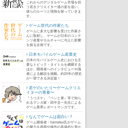
これからのデジタルゲーム市場を担
う若きクリエイター達の姿を追い、
彼らのルーツと情熱を探っていきま
す。
ゲーム世代の作家たち
ゲームに多大な影響を受けた作家さ
んに取材し、ゲームが日本のコンテ
ンツ産業やカルチャーに与えた影響
を探る企画です。
日本モバイルゲーム産業史
日本のモバイルゲーム史における主
要なトピック・タイトルを網羅する
ほか、開発者へのインタビューや識
者による解説を掲載。約20年の歴史
が一望できる決定版！
若ゲのいたり〜ゲームクリエ
イターの青春〜
『うつヌケ』『ペンと箸』等で知ら
れるマンガ家・田中圭一先生による
ゲーム業界レポートマンガです。
なんでゲームは面白い？
ゲーム開発者・hamatsu氏がゲーム
の魅力を画面や操作の具体的な形か