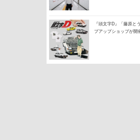
る河内大和氏の迫真の
『頭文字D』「藤原と
プアップショップが開
11日から8月20日ま