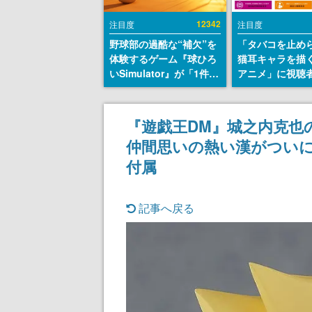
12342
注目度
注目度
野球部の過酷な“補欠”を
「タバコを止め
体験するゲーム『球ひろ
猫耳キャラを描
いSimulator』が「1件」
アニメ」に視聴
のウィッシュリストをも
から批判意見。
とにチェコ語に対応し
の使用と思しき
SNSで話題に。『キング
めて、BPOが議
『遊戯王DM』城之内克也
ダム・カム』開発元やチ
す
仲間思いの熱い漢がついに
ェコのプロ野球選手から
称賛の声
付属
記事へ戻る