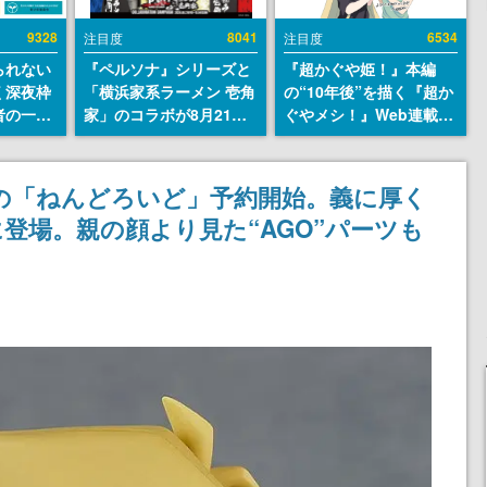
9328
8041
6534
注目度
注目度
られない
『ペルソナ』シリーズと
『超かぐや姫！』本編
く深夜枠
「横浜家系ラーメン 壱角
の“10年後”を描く『超か
者の一部
家」のコラボが8月21日
ぐやメシ！』Web連載決
違法薬物
から開催。”はがくれ”風
定。新たなWebマンガレ
描写も含
とんこつラーメンや、お
ーベル「ビビビコミッ
論を交わ
いしく食べられるカレー
ク」にて特別話が掲載ス
の「ねんどろいど」予約開始。義に厚く
ラーメンがラインナップ
タート、あのお話には…
登場。親の顔より見た“AGO”パーツも
まだ続きがある！