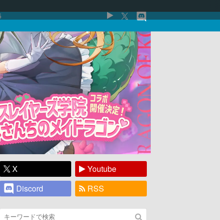
5
X
Youtube
Discord
RSS