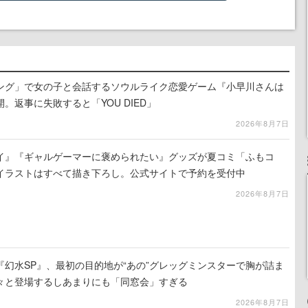
ング」で女の子と会話するソウルライク恋愛ゲーム『小早川さんは
。返事に失敗すると「YOU DIED」
2026年8月7日
イ』『ギャルゲーマーに褒められたい』グッズが夏コミ「ふもコ
イラストはすべて描き下ろし。公式サイトで予約を受付中
2026年8月7日
幻水SP』、最初の目的地が“あの”グレッグミンスターで胸が詰ま
々と登場するしあまりにも「同窓会」すぎる
2026年8月7日