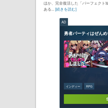
ほか、完全復活した「パーフェクト城
ある...
[続きを読む]
AD
勇者パーティはぜんめ
インディー
RPG