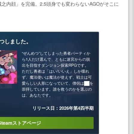
之内顔」を完備。2.5頭身でも変わらないAGOがそこに
つしました。
“ぜんめつ”してしまった勇者パーティか
ら1人だけ選んで、ともに迷宮からの脱
出を目指すダンジョン探索RPGです。
ただし勇者は「はい/いいえ」しか喋れ
ず、魔法使いは魔法が使えず、戦士は可
愛らしい人形になっていて、僧侶は██を
崇拝しています。誰を救うのかを選ぶの
は、あなたです。
リリース日：2026年第4四半期
Steamストアページ