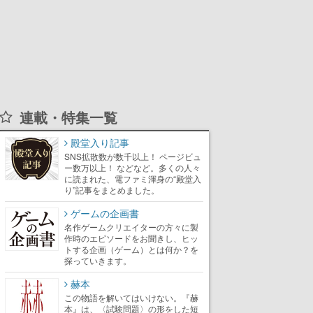
連載・特集一覧
殿堂入り記事
SNS拡散数が数千以上！ ページビュ
ー数万以上！ などなど。多くの人々
に読まれた、電ファミ渾身の“殿堂入
り”記事をまとめました。
ゲームの企画書
名作ゲームクリエイターの方々に製
作時のエピソードをお聞きし、ヒッ
トする企画（ゲーム）とは何か？を
探っていきます。
赫本
この物語を解いてはいけない。『赫
本』は、〈試験問題〉の形をした短