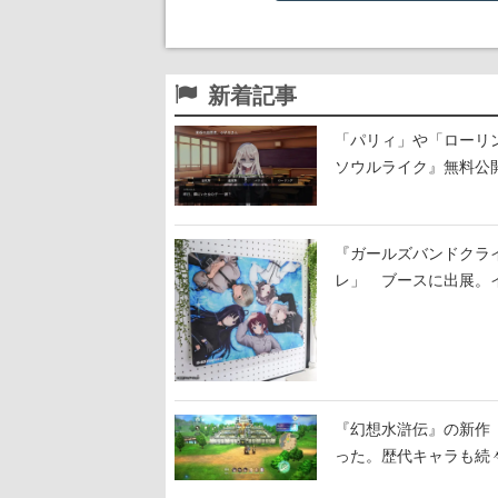
新着記事
「パリィ」や「ローリ
ソウルライク』無料公開
『ガールズバンドクラ
レ」 ブースに出展。
『幻想水滸伝』の新作『
った。歴代キャラも続