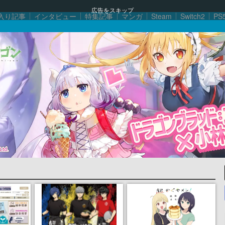
広告をスキップ
入り記事
インタビュー
特集記事
マンガ
Steam
Switch2
PS