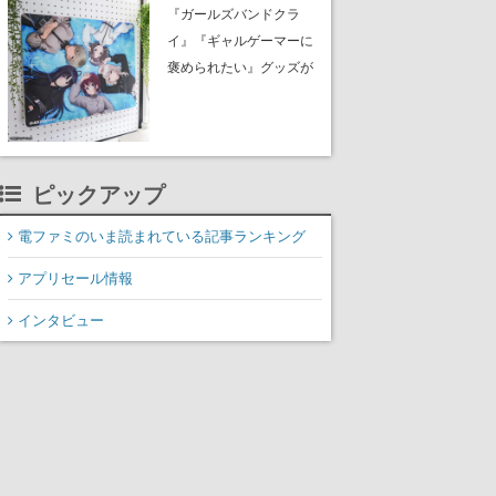
イク』無料公開。返事に
『ガールズバンドクラ
失敗すると「YOU
イ』『ギャルゲーマーに
DIED」
褒められたい』グッズが
夏コミ「ふもコレ」 ブ
ースに出展。イラストは
すべて描き下ろし。公式
サイトで予約を受付中
ピックアップ
電ファミのいま読まれている記事ランキング
アプリセール情報
インタビュー