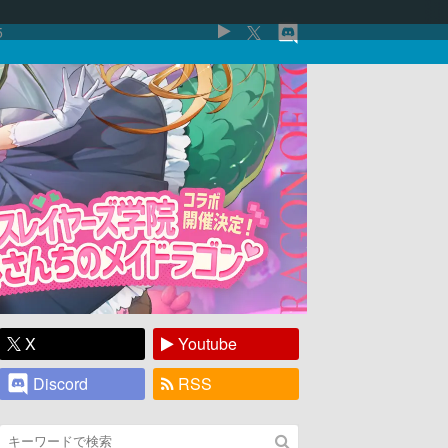
5
X
Youtube
Discord
RSS