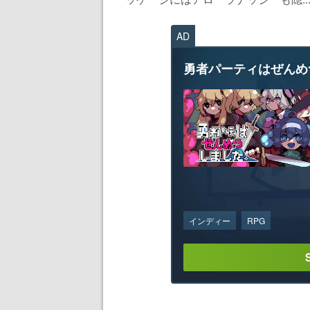
AD
勇者パーティはぜんめ
インディー
RPG