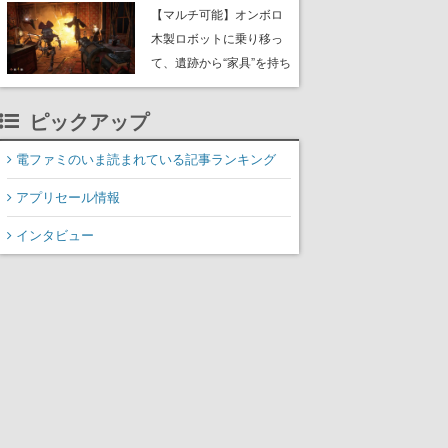
や大きな貝も
【マルチ可能】オンボロ
木製ロボットに乗り移っ
て、遺跡から“家具”を持ち
帰るホラーアクションゲ
ーム『GRAIN ROT』が本
ピックアップ
日8月8日Steamにて発
売。迫る“腐敗”から逃げ延
電ファミのいま読まれている記事ランキング
び、持ち帰った家具で基
アプリセール情報
地を再建
インタビュー