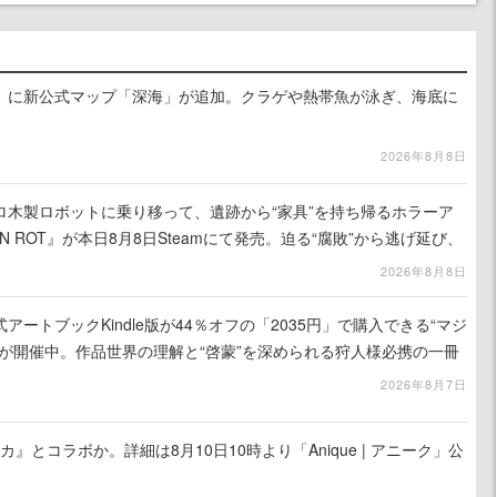
』に新公式マップ「深海」が追加。クラゲや熱帯魚が泳ぎ、海底に
2026年8月8日
ロ木製ロボットに乗り移って、遺跡から“家具”を持ち帰るホラーア
N ROT』が本日8月8日Steamにて発売。迫る“腐敗”から逃げ延び、
を再建
2026年8月8日
ートブックKindle版が44％オフの「2035円」で購入できる“マジ
が開催中。作品世界の理解と“啓蒙”を深められる狩人様必携の一冊
2026年8月7日
カ』とコラボか。詳細は8月10日10時より「Anique | アニーク」公