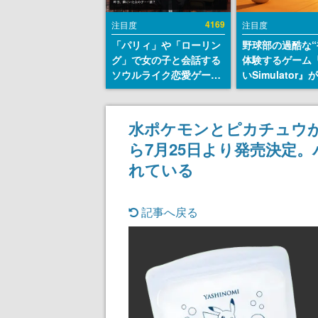
4169
注目度
注目度
「パリィ」や「ローリン
野球部の過酷な“
グ」で女の子と会話する
体験するゲーム
ソウルライク恋愛ゲーム
いSimulator
『小早川さんはソウルラ
のウィッシュリ
イク』無料公開。返事に
とにチェコ語に
失敗すると「YOU
SNSで話題に。
水ポケモンとピカチュウ
DIED」
ダム・カム』開
ら7月25日より発売決定
ェコのプロ野球
称賛の声
れている
記事へ戻る