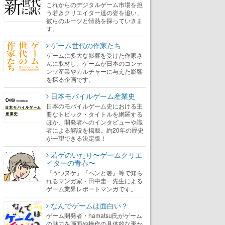
これからのデジタルゲーム市場を担
う若きクリエイター達の姿を追い、
彼らのルーツと情熱を探っていきま
す。
ゲーム世代の作家たち
ゲームに多大な影響を受けた作家さ
んに取材し、ゲームが日本のコンテ
ンツ産業やカルチャーに与えた影響
を探る企画です。
日本モバイルゲーム産業史
日本のモバイルゲーム史における主
要なトピック・タイトルを網羅する
ほか、開発者へのインタビューや識
者による解説を掲載。約20年の歴史
が一望できる決定版！
若ゲのいたり〜ゲームクリエ
イターの青春〜
『うつヌケ』『ペンと箸』等で知ら
れるマンガ家・田中圭一先生による
ゲーム業界レポートマンガです。
なんでゲームは面白い？
ゲーム開発者・hamatsu氏がゲーム
の魅力を画面や操作の具体的な形か