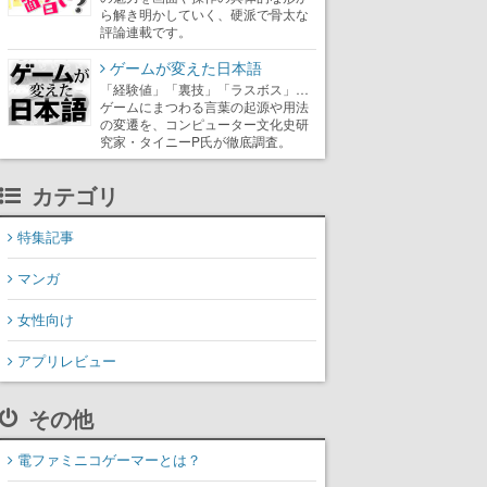
ら解き明かしていく、硬派で骨太な
評論連載です。
ゲームが変えた日本語
「経験値」「裏技」「ラスボス」…
ゲームにまつわる言葉の起源や用法
の変遷を、コンピューター文化史研
究家・タイニーP氏が徹底調査。
カテゴリ
特集記事
マンガ
女性向け
アプリレビュー
その他
電ファミニコゲーマーとは？