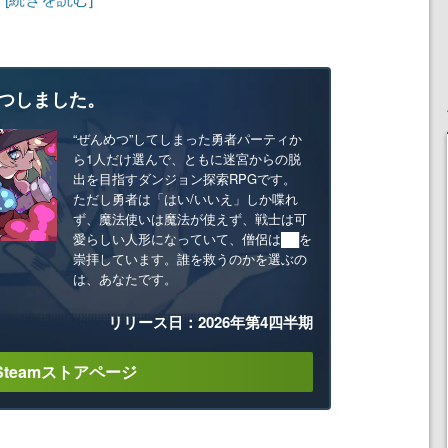
つしました。
“ぜんめつ”してしまった勇者パーティか
ら1人だけ選んで、ともに迷宮からの脱
出を目指すダンジョン探索RPGです。
ただし勇者は「はい/いいえ」しか喋れ
ず、魔法使いは魔法が使えず、戦士は可
愛らしい人形になっていて、僧侶は██を
崇拝しています。誰を救うのかを選ぶの
は、あなたです。
リリース日：2026年第4四半期
Steamストアページ