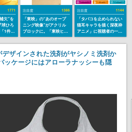
1771
1386
1144
注目度
注目度
補欠”を
「東映」の“あのオープ
「タバコを止められない
『球ひろ
ニング映像”がアクリル
猫耳キャラを描く深夜枠
』が「1件」
ブロックに。「東映ヒス
アニメ」に視聴者の一部
ストをも
トリカル グッズコレクシ
から批判意見。違法薬物
対応し
ョン」が8月下旬より発
の使用と思しき描写も含
『キング
売
めて、BPOが議論を交わ
がデザインされた洗剤がヤシノミ洗剤か
発元やチ
す
。パッケージにはアローラナッシーも隠
選手から