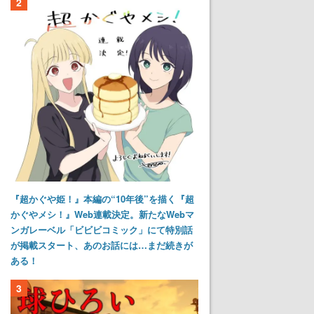
2
『超かぐや姫！』本編の“10年後”を描く『超
かぐやメシ！』Web連載決定。新たなWebマ
ンガレーベル「ビビビコミック」にて特別話
が掲載スタート、あのお話には…まだ続きが
ある！
3