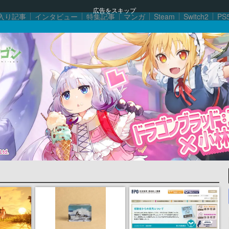
広告をスキップ
入り記事
インタビュー
特集記事
マンガ
Steam
Switch2
PS