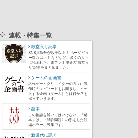
連載・特集一覧
殿堂入り記事
SNS拡散数が数千以上！ ページビュ
ー数万以上！ などなど。多くの人々
に読まれた、電ファミ渾身の“殿堂入
り”記事をまとめました。
ゲームの企画書
名作ゲームクリエイターの方々に製
作時のエピソードをお聞きし、ヒッ
トする企画（ゲーム）とは何か？を
探っていきます。
赫本
この物語を解いてはいけない。『赫
本』は、〈試験問題〉の形をした短
編ホラー小説集です。
新世代に訊く