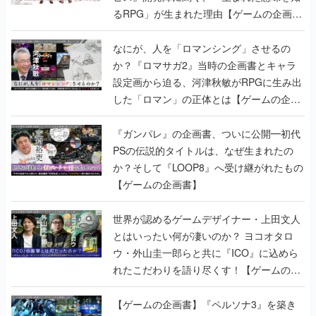
るRPG」が生まれた理由【ゲームの企画
書】
なにが、人を「ロマンシング」させるの
か？『ロマサガ2』当時の企画書とキャラ
設定画から迫る、河津秋敏がRPGに生み出
した「ロマン」の正体とは【ゲームの企画
書】
『ガンパレ』の企画書、ついに公開━初代
PSの伝説的タイトルは、なぜ生まれたの
か？そして『LOOP8』へ受け継がれたもの
【ゲームの企画書】
世界が認めるゲームデザイナー・上田文人
とはいったい何が凄いのか？ ヨコオタロ
ウ・外山圭一郎らと共に『ICO』に込めら
れたこだわりを語り尽くす！【ゲームの企
画書】
【ゲームの企画書】『ペルソナ3』を築き