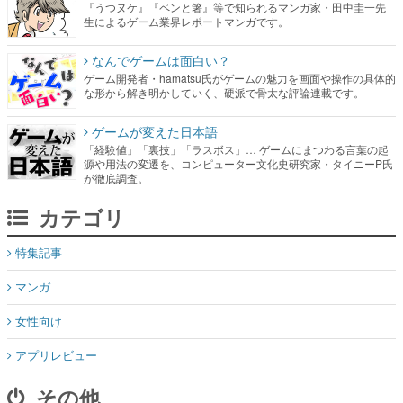
『うつヌケ』『ペンと箸』等で知られるマンガ家・田中圭一先
生によるゲーム業界レポートマンガです。
なんでゲームは面白い？
ゲーム開発者・hamatsu氏がゲームの魅力を画面や操作の具体的
な形から解き明かしていく、硬派で骨太な評論連載です。
ゲームが変えた日本語
「経験値」「裏技」「ラスボス」… ゲームにまつわる言葉の起
源や用法の変遷を、コンピューター文化史研究家・タイニーP氏
が徹底調査。
カテゴリ
特集記事
マンガ
女性向け
アプリレビュー
その他