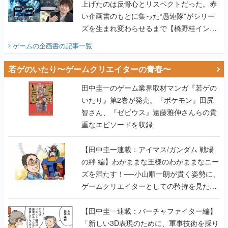
上げたのは反骨心とリスペクトだった。赤
い企画書のもとに集った“愚連隊”がシリー
ズを生まれ変わらせるまで【橋野桂インタ
ビュー】
ゲームの企画書
の記事一覧
若ゲのいたり〜ゲームクリエイターの青春〜
田中圭一のゲーム業界取材マンガ『若ゲの
いたり』第2巻が発売。『ポケモン』田尻
智さん、『ゼビウス』遠藤雅伸さんらの貴
重なエピソードを収録
【田中圭一連載：アイマス/ガンダム 戦場
の絆 編】わがままな王様のわがままなニー
ズを満たす！──小山順一朗が貫く姿勢に、
ゲームクリエイターとしての矜持を見た
【若ゲのいたり最終回】
【田中圭一連載：バーチャファイター編】
「新しい3D表現のために、軍事技術を採り