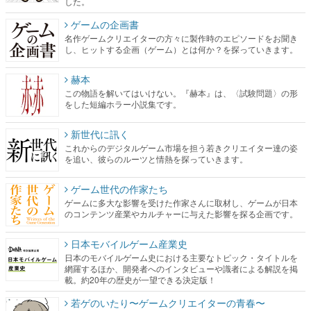
した。
ゲームの企画書
名作ゲームクリエイターの方々に製作時のエピソードをお聞き
し、ヒットする企画（ゲーム）とは何か？を探っていきます。
赫本
この物語を解いてはいけない。『赫本』は、〈試験問題〉の形
をした短編ホラー小説集です。
新世代に訊く
これからのデジタルゲーム市場を担う若きクリエイター達の姿
を追い、彼らのルーツと情熱を探っていきます。
ゲーム世代の作家たち
ゲームに多大な影響を受けた作家さんに取材し、ゲームが日本
のコンテンツ産業やカルチャーに与えた影響を探る企画です。
日本モバイルゲーム産業史
日本のモバイルゲーム史における主要なトピック・タイトルを
網羅するほか、開発者へのインタビューや識者による解説を掲
載。約20年の歴史が一望できる決定版！
若ゲのいたり〜ゲームクリエイターの青春〜