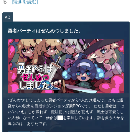
る...
[続きを読む]
AD
勇者パーティはぜんめつしました。
“ぜんめつ”してしまった勇者パーティから1人だけ選んで、ともに迷
宮からの脱出を目指すダンジョン探索RPGです。 ただし勇者は「は
い/いいえ」しか喋れず、魔法使いは魔法が使えず、戦士は可愛らし
い人形になっていて、僧侶は██を崇拝しています。誰を救うのかを
選ぶのは、あなたです。