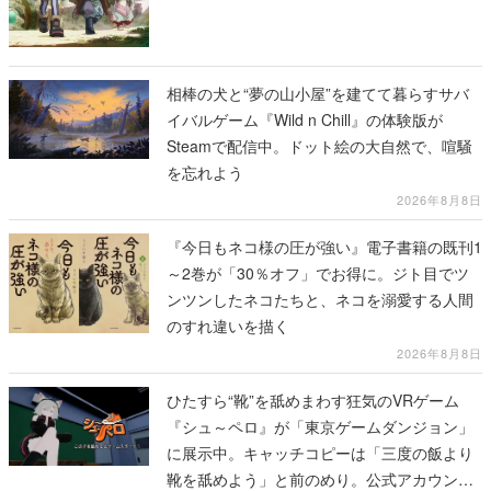
相棒の犬と“夢の山小屋”を建てて暮らすサバ
イバルゲーム『Wild n Chill』の体験版が
Steamで配信中。ドット絵の大自然で、喧騒
を忘れよう
2026年8月8日
『今日もネコ様の圧が強い』電子書籍の既刊1
～2巻が「30％オフ」でお得に。ジト目でツ
ンツンしたネコたちと、ネコを溺愛する人間
のすれ違いを描く
2026年8月8日
ひたすら“靴”を舐めまわす狂気のVRゲーム
『シュ～ペロ』が「東京ゲームダンジョン」
に展示中。キャッチコピーは「三度の飯より
靴を舐めよう」と前のめり。公式アカウント