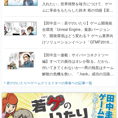
入れたい」世界情勢を味方につけて、ゲー
ムに革命をもたらした鈴木 裕の功績【若ゲ
のいたり】
【田中圭一：若ゲのいたり】ゲーム開発統
合環境「Unreal Engine」最新バージョン
で、開発環境はどう変わる？ ゲーム業界向
けソリューションイベント「GTMF2019」
に行って、より理解を深めよう【PR】
【田中圭一連載：サイバーコネクトツー
編】すべての責任はオレが取る。だから、
付いてきてくれないか──男の熱意はチーム
解散の危機を救い、『.hack』成功の活路を
開く。業界の快男児・松山 洋に流れる血は
若ゲのいたり〜ゲームクリエイターの青春〜
の記事一覧
『少年ジャンプ』色だった【若ゲのいた
り】