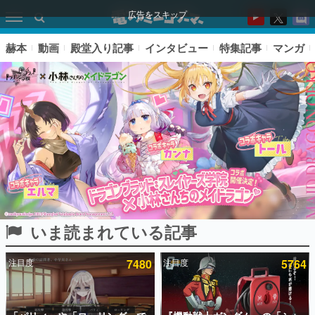
広告をスキップ
赫本
動画
殿堂入り記事
インタビュー
特集記事
マンガ
いま読まれている記事
ピックアップ
注目度
7480
注目度
5764
電ファミのいま読まれている記事ランキング
アプリセール情報