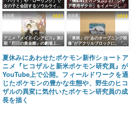
「パリィ」や「ローリング」で
『機動戦士ガンダム』の「シャ
女の子と会話するソウルライク
ア専用ザクⅡ」をイメージした
インタビュー
恋愛ゲーム『小早川さんはソウ
散水ホースリールが予約開始。
注目度
3531
注目度
2024
ルライク』無料公開。返事に失
本体にはシャアのパーソナルマ
連載・特集一覧
敗すると「YOU DIED」
ークやジオン公国軍のエンブレ
ム、型式番号などを配置
殿堂入り記事
アニメ『メイドインアビス』第2
「東映」の“あのオープニング映
SNS拡散数が数千以上！ ページビュー数万以上！ などな
ど。多くの人々に読まれた、電ファミ渾身の“殿堂入り”記
期「烈日の黄金郷」の劇場上映
像”がアクリルブロックに。「東
事をまとめました。
が決定！レグ役・伊瀬茉莉也さ
映ヒストリカル グッズコレクシ
んらが登壇する舞台挨拶も実施
ョン」が8月下旬より発売
夏休みにあわせたポケモン新作ショートア
ゲームの企画書
名作ゲームクリエイターの方々に製作時のエピソードをお
ニメ『ヒコザルと新米ポケモン研究員』が
聞きし、ヒットする企画（ゲーム）とは何か？を探ってい
きます。
YouTube上で公開。フィールドワークを通
赫本
じたポケモンの豊かな生態や、野生のヒコ
この物語を解いてはいけない。『赫本』は、〈試験問題〉
ザルの異変に気付いたポケモン研究員の成
の形をした短編ホラー小説集です。
長を描く
新世代に訊く
これからのデジタルゲーム市場を担う若きクリエイター達
の姿を追い、彼らのルーツと情熱を探っていきます。
ゲーム世代の作家たち
ゲームに多大な影響を受けた作家さんに取材し、ゲームが