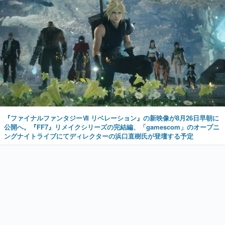
『ファイナルファンタジーⅦ リベレーション』の新映像が8月26日早朝に
公開へ。『FF7』リメイクシリーズの完結編、「gamescom」のオープニ
ングナイトライブにてディレクターの浜口直樹氏が登壇する予定