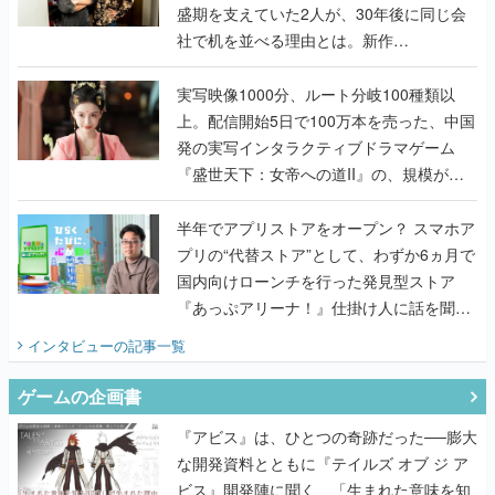
盛期を支えていた2人が、30年後に同じ会
社で机を並べる理由とは。新作
『TATSUJIN EXTREME』で初タッグを組
んだレジェンド2人に訊く開発秘話
実写映像1000分、ルート分岐100種類以
上。配信開始5日で100万本を売った、中国
発の実写インタラクティブドラマゲーム
『盛世天下：女帝への道II』の、規模が違
うこだわりをプロデューサーに聞いた
半年でアプリストアをオープン？ スマホア
プリの“代替ストア”として、わずか6ヵ月で
国内向けローンチを行った発見型ストア
『あっぷアリーナ！』仕掛け人に話を聞い
てみた
インタビュー
の記事一覧
ゲームの企画書
『アビス』は、ひとつの奇跡だった──膨大
な開発資料とともに『テイルズ オブ ジ ア
ビス』開発陣に聞く、「生まれた意味を知