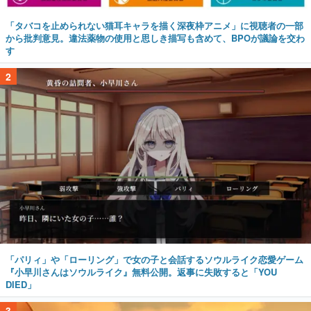
「タバコを止められない猫耳キャラを描く深夜枠アニメ」に視聴者の一部
から批判意見。違法薬物の使用と思しき描写も含めて、BPOが議論を交わ
す
2
「パリィ」や「ローリング」で女の子と会話するソウルライク恋愛ゲーム
『小早川さんはソウルライク』無料公開。返事に失敗すると「YOU
DIED」
3