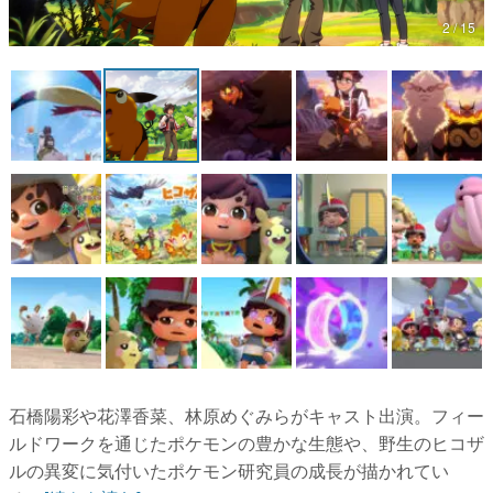
2 / 15
マンガ
女性向け
アプリレビュー
その他
電ファミニコゲーマーとは？
運営：株式会社マレ
石橋陽彩や花澤香菜、林原めぐみらがキャスト出演。フィー
ルドワークを通じたポケモンの豊かな生態や、野生のヒコザ
ルの異変に気付いたポケモン研究員の成長が描かれてい