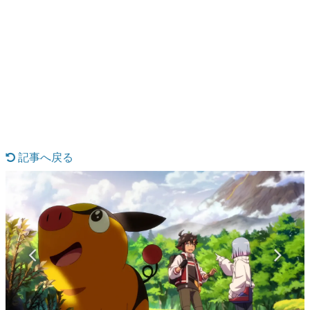
日本のコンテンツ産業やカルチャーに与えた影響を探る企
画です。
日本モバイルゲーム産業史
日本のモバイルゲーム史における主要なトピック・タイト
ルを網羅するほか、開発者へのインタビューや識者による
解説を掲載。約20年の歴史が一望できる決定版！
若ゲのいたり〜ゲームクリエイターの青春〜
『うつヌケ』『ペンと箸』等で知られるマンガ家・田中圭
一先生によるゲーム業界レポートマンガです。
記事へ戻る
なんでゲームは面白い？
ゲーム開発者・hamatsu氏がゲームの魅力を画面や操作の
具体的な形から解き明かしていく、硬派で骨太な評論連載
です。
ゲームが変えた日本語
「経験値」「裏技」「ラスボス」… ゲームにまつわる言葉
の起源や用法の変遷を、コンピューター文化史研究家・タ
イニーP氏が徹底調査。
カテゴリ
特集記事