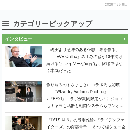
も開設され、2026年リリースに向けて開発中
2026年8月8日
カテゴリーピックアップ
インタビュー
「現実より意味のある仮想世界を作る」
──『EVE Online』の生みの親が18年掲げ
続ける”クレイジーな宣言”は、比喩ではな
く本気だった
作り込みのすさまじさにコラボ先も驚嘆
──『Wizardry Variants Daphne』
×『FFXI』コラボが期間限定なのにジョブ
もキャラも武器も戦闘システムもワンオフ
で作り込まれた理由を両ディレクターに聞
く
『TATSUJIN』の弓削雅稔×『ライデンファ
イターズ』の齋藤貴幸──かつて縦シュー全