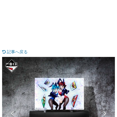
日本のコンテンツ産業やカルチャーに与えた影響を探る企
画です。
日本モバイルゲーム産業史
日本のモバイルゲーム史における主要なトピック・タイト
ルを網羅するほか、開発者へのインタビューや識者による
解説を掲載。約20年の歴史が一望できる決定版！
若ゲのいたり〜ゲームクリエイターの青春〜
『うつヌケ』『ペンと箸』等で知られるマンガ家・田中圭
一先生によるゲーム業界レポートマンガです。
記事へ戻る
なんでゲームは面白い？
ゲーム開発者・hamatsu氏がゲームの魅力を画面や操作の
具体的な形から解き明かしていく、硬派で骨太な評論連載
です。
ゲームが変えた日本語
「経験値」「裏技」「ラスボス」… ゲームにまつわる言葉
の起源や用法の変遷を、コンピューター文化史研究家・タ
イニーP氏が徹底調査。
カテゴリ
特集記事