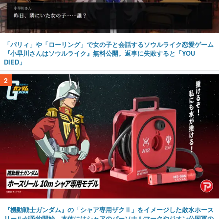
「パリィ」や「ローリング」で女の子と会話するソウルライク恋愛ゲーム
『小早川さんはソウルライク』無料公開。返事に失敗すると「YOU
DIED」
2
『機動戦士ガンダム』の「シャア専用ザクⅡ」をイメージした散水ホース
リールが予約開始。本体にはシャアのパーソナルマークやジオン公国軍の