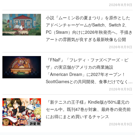
2026年8月9日
小説『ムーミン谷の夏まつり』を原作とした
アドベンチャーゲームがSwitch、Switch 2、
PC（Steam）向けに2026年秋発売へ。手描き
アートの雰囲気が良すぎる最新映像も公開
2026年8月9日
『FNaF』「フレディ・ファズベアーズ・ピ
ザ」の実店舗がアメリカの商業施設
「American Dream」に2027年オープン！
ScottGamesとの共同開発、食事だけでなくス
テージショーや没入型のホラー体験も楽しめ
2026年8月9日
る
『新テニスの王子様』Kindle版が50%還元の
セール中。既刊47巻が対象、最終巻の発売前
にお得にまとめ買いするチャンス
2026年8月9日