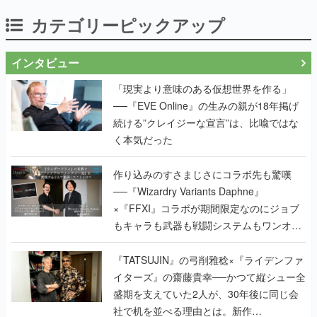
カテゴリーピックアップ
インタビュー
「現実より意味のある仮想世界を作る」
──『EVE Online』の生みの親が18年掲げ
続ける”クレイジーな宣言”は、比喩ではな
く本気だった
作り込みのすさまじさにコラボ先も驚嘆
──『Wizardry Variants Daphne』
×『FFXI』コラボが期間限定なのにジョブ
もキャラも武器も戦闘システムもワンオフ
で作り込まれた理由を両ディレクターに聞
く
『TATSUJIN』の弓削雅稔×『ライデンファ
イターズ』の齋藤貴幸──かつて縦シュー全
盛期を支えていた2人が、30年後に同じ会
社で机を並べる理由とは。新作