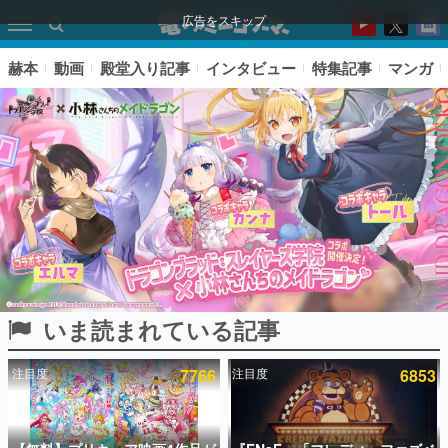
広告をスキップ
赫本
動画
殿堂入り記事
インタビュー
特集記事
マンガ
いま読まれている記事
ピックアップ
注目度
7766
注目度
6853
電ファミのいま読まれている記事ランキング
アプリセール情報