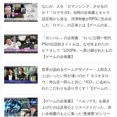
なにが、人を「ロマンシング」させるの
か？『ロマサガ2』当時の企画書とキャラ
設定画から迫る、河津秋敏がRPGに生み出
した「ロマン」の正体とは【ゲームの企画
書】
『ガンパレ』の企画書、ついに公開━初代
PSの伝説的タイトルは、なぜ生まれたの
か？そして『LOOP8』へ受け継がれたもの
【ゲームの企画書】
世界が認めるゲームデザイナー・上田文人
とはいったい何が凄いのか？ ヨコオタロ
ウ・外山圭一郎らと共に『ICO』に込めら
れたこだわりを語り尽くす！【ゲームの企
画書】
【ゲームの企画書】『ペルソナ3』を築き
上げたのは反骨心とリスペクトだった。赤
い企画書のもとに集った“愚連隊”がシリー