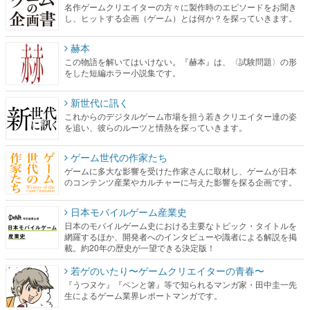
名作ゲームクリエイターの方々に製作時のエピソードをお聞き
し、ヒットする企画（ゲーム）とは何か？を探っていきます。
赫本
この物語を解いてはいけない。『赫本』は、〈試験問題〉の形
をした短編ホラー小説集です。
新世代に訊く
これからのデジタルゲーム市場を担う若きクリエイター達の姿
を追い、彼らのルーツと情熱を探っていきます。
ゲーム世代の作家たち
ゲームに多大な影響を受けた作家さんに取材し、ゲームが日本
のコンテンツ産業やカルチャーに与えた影響を探る企画です。
日本モバイルゲーム産業史
日本のモバイルゲーム史における主要なトピック・タイトルを
網羅するほか、開発者へのインタビューや識者による解説を掲
載。約20年の歴史が一望できる決定版！
若ゲのいたり〜ゲームクリエイターの青春〜
『うつヌケ』『ペンと箸』等で知られるマンガ家・田中圭一先
生によるゲーム業界レポートマンガです。