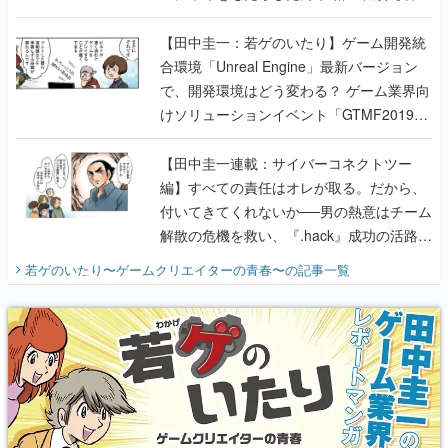
のいたり】
【田中圭一：若ゲのいたり】ゲーム開発統
合環境「Unreal Engine」最新バージョン
で、開発環境はどう変わる？ ゲーム業界向
けソリューションイベント「GTMF2019」
に行って、より理解を深めよう【PR】
【田中圭一連載：サイバーコネクトツー
編】すべての責任はオレが取る。だから、
付いてきてくれないか──男の熱意はチーム
解散の危機を救い、『.hack』成功の活路を
開く。業界の快男児・松山 洋に流れる血は
若ゲのいたり〜ゲームクリエイターの青春〜
の記事一覧
『少年ジャンプ』色だった【若ゲのいた
り】