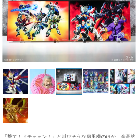
マンガ
女性向け
アプリレビュー
その他
3 / 6
電ファミニコゲーマーとは？
運営：株式会社マレ
「撃て！ドモォォン！」と叫びそうな扇風機のほか、全高約