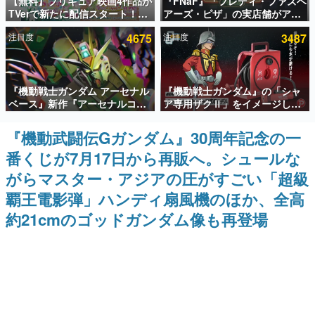
【無料】プリキュア映画4作品が
『FNaF』「フレディ・ファズベ
TVerで新たに配信スタート！な
アーズ・ピザ」の実店舗がアメ
インタビュー
んと2018年～2024年の映画ほぼ
リカの商業施設「American
注目度
4675
注目度
3487
すべてが見放題に、ぶっちゃけ
Dream」に2027年オープン！
連載・特集一覧
ありえないラインナップ
ScottGamesとの共同開発、食
事だけでなくステージショーや
没入型のホラー体験も楽しめる
殿堂入り記事
『機動戦士ガンダム アーセナル
『機動戦士ガンダム』の「シャ
SNS拡散数が数千以上！ ページビュー数万以上！ などな
ど。多くの人々に読まれた、電ファミ渾身の“殿堂入り”記
ベース』新作『アーセナルコマ
ア専用ザクⅡ」をイメージした
事をまとめました。
ンダー』発表！8月28日からオ
散水ホースリールが予約開始。
ープンベータテスト開催、2027
本体にはシャアのパーソナルマ
『機動武闘伝Gガンダム』30周年記念の一
ゲームの企画書
年2月下旬に稼働予定
ークやジオン公国軍のエンブレ
名作ゲームクリエイターの方々に製作時のエピソードをお
番くじが7月17日から再販へ。シュールな
ム、型式番号などを配置
聞きし、ヒットする企画（ゲーム）とは何か？を探ってい
きます。
がらマスター・アジアの圧がすごい「超級
赫本
覇王電影弾」ハンディ扇風機のほか、全高
この物語を解いてはいけない。『赫本』は、〈試験問題〉
約21cmのゴッドガンダム像も再登場
の形をした短編ホラー小説集です。
新世代に訊く
これからのデジタルゲーム市場を担う若きクリエイター達
の姿を追い、彼らのルーツと情熱を探っていきます。
ゲーム世代の作家たち
ゲームに多大な影響を受けた作家さんに取材し、ゲームが