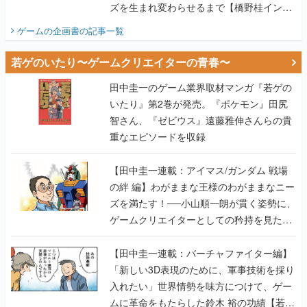
ズを生まれ変わらせるまで【橋野桂インタ
ビュー】
ゲームの企画書
の記事一覧
若ゲのいたり〜ゲームクリエイターの青春〜
田中圭一のゲーム業界取材マンガ『若ゲの
いたり』第2巻が発売。『ポケモン』田尻
智さん、『ゼビウス』遠藤雅伸さんらの貴
重なエピソードを収録
【田中圭一連載：アイマス/ガンダム 戦場
の絆 編】わがままな王様のわがままなニー
ズを満たす！──小山順一朗が貫く姿勢に、
ゲームクリエイターとしての矜持を見た
【若ゲのいたり最終回】
【田中圭一連載：バーチャファイター編】
「新しい3D表現のために、軍事技術を採り
入れたい」世界情勢を味方につけて、ゲー
ムに革命をもたらした鈴木 裕の功績【若ゲ