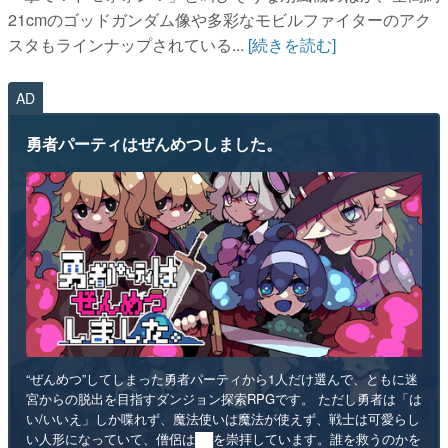
21cmのゴッドガンダム像や多彩なモビルファイターのアク
スタもラインナップされている...
[続きを読む]
AD
勇者パーティはぜんめつしました。
“ぜんめつ”してしまった勇者パーティから1人だけ選んで、ともに迷
宮からの脱出を目指すダンジョン探索RPGです。 ただし勇者は「は
い/いいえ」しか喋れず、魔法使いは魔法が使えず、戦士は可愛らし
い人形になっていて、僧侶は██を崇拝しています。誰を救うのかを