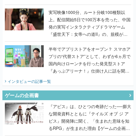
『TATSUJIN EXTREME』で初タッグを組
んだレジェンド2人に訊く開発秘話
実写映像1000分、ルート分岐100種類以
上。配信開始5日で100万本を売った、中国
発の実写インタラクティブドラマゲーム
『盛世天下：女帝への道II』の、規模が違
うこだわりをプロデューサーに聞いた
半年でアプリストアをオープン？ スマホア
プリの“代替ストア”として、わずか6ヵ月で
国内向けローンチを行った発見型ストア
『あっぷアリーナ！』仕掛け人に話を聞い
てみた
インタビュー
の記事一覧
ゲームの企画書
『アビス』は、ひとつの奇跡だった──膨大
な開発資料とともに『テイルズ オブ ジ ア
ビス』開発陣に聞く、「生まれた意味を知
るRPG」が生まれた理由【ゲームの企画
書】