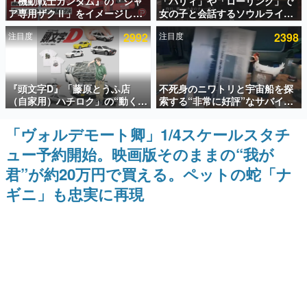
『機動戦士ガンダム』の「シャ
「パリィ」や「ローリング」で
ア専用ザクⅡ」をイメージした
女の子と会話するソウルライク
インタビュー
散水ホースリールが予約開始。
恋愛ゲーム『小早川さんはソウ
注目度
2992
注目度
2398
本体にはシャアのパーソナルマ
ルライク』無料公開。返事に失
連載・特集一覧
ークやジオン公国軍のエンブレ
敗すると「YOU DIED」
ム、型式番号などを配置
殿堂入り記事
『頭文字D』「藤原とうふ店
不死身のニワトリと宇宙船を探
SNS拡散数が数千以上！ ページビュー数万以上！ などな
ど。多くの人々に読まれた、電ファミ渾身の“殿堂入り”記
（自家用）ハチロク」の“動くテ
索する“非常に好評”なサバイバ
事をまとめました。
ィッシュケース”が買えるポップ
ルゲーム『Breathedge』が無
アップショップが開催へ。マン
料で配布中。入手できる期間は8
「ヴォルデモート卿」1/4スケールスタチ
ゲームの企画書
ガの舞台である群馬の「イオン
月10日まで
名作ゲームクリエイターの方々に製作時のエピソードをお
ュー予約開始。映画版そのままの“我が
モール高崎」にて、8月11日か
聞きし、ヒットする企画（ゲーム）とは何か？を探ってい
ら8月20日までの期間限定で開
きます。
君”が約20万円で買える。ペットの蛇「ナ
催予定
赫本
ギニ」も忠実に再現
この物語を解いてはいけない。『赫本』は、〈試験問題〉
の形をした短編ホラー小説集です。
新世代に訊く
これからのデジタルゲーム市場を担う若きクリエイター達
の姿を追い、彼らのルーツと情熱を探っていきます。
ゲーム世代の作家たち
ゲームに多大な影響を受けた作家さんに取材し、ゲームが