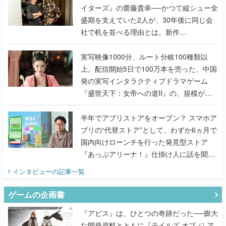
イターズ』の齋藤貴幸──かつて縦シュー全
盛期を支えていた2人が、30年後に同じ会
社で机を並べる理由とは。新作
『TATSUJIN EXTREME』で初タッグを組
んだレジェンド2人に訊く開発秘話
実写映像1000分、ルート分岐100種類以
上。配信開始5日で100万本を売った、中国
発の実写インタラクティブドラマゲーム
『盛世天下：女帝への道II』の、規模が違
うこだわりをプロデューサーに聞いた
半年でアプリストアをオープン？ スマホア
プリの“代替ストア”として、わずか6ヵ月で
国内向けローンチを行った発見型ストア
『あっぷアリーナ！』仕掛け人に話を聞い
てみた
インタビュー
の記事一覧
ゲームの企画書
『アビス』は、ひとつの奇跡だった──膨大
な開発資料とともに『テイルズ オブ ジ ア