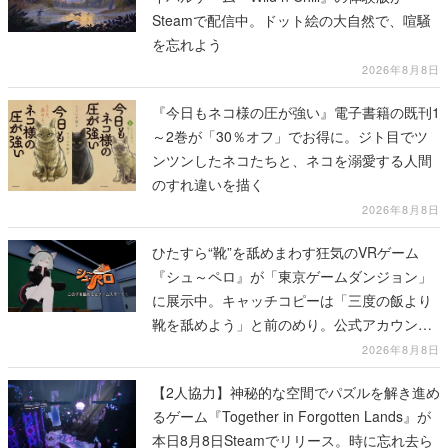
Steamで配信中。ドット絵の大自然で、喧騒
を忘れよう
2026年8月8日
『今日もネコ様の圧が強い』電子書籍の既刊1
～2巻が「30％オフ」でお得に。ジト目でツ
ンツンしたネコたちと、ネコを溺愛する人間
のすれ違いを描く
2026年8月8日
ひたすら“靴”を舐めまわす狂気のVRゲーム
『シュ～ペロ』が「東京ゲームダンジョン」
に展示中。キャッチコピーは「三度の飯より
靴を舐めよう」と前のめり。公式アカウント
も開設され、2026年リリースに向けて開発中
2026年8月8日
【2人協力】神秘的な空間でパズルを解き進め
るゲーム『Together in Forgotten Lands』が
本日8月8日Steamでリリース。時に忘れ去ら