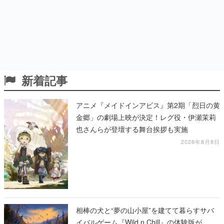
新着記事
アニメ『メイドインアビス』第2期「烈日の黄
金郷」の劇場上映が決定！レグ役・伊瀬茉莉
也さんらが登壇する舞台挨拶も実施
2026年8月8日
相棒の犬と“夢の山小屋”を建てて暮らすサバ
イバルゲーム『Wild n Chill』の体験版が