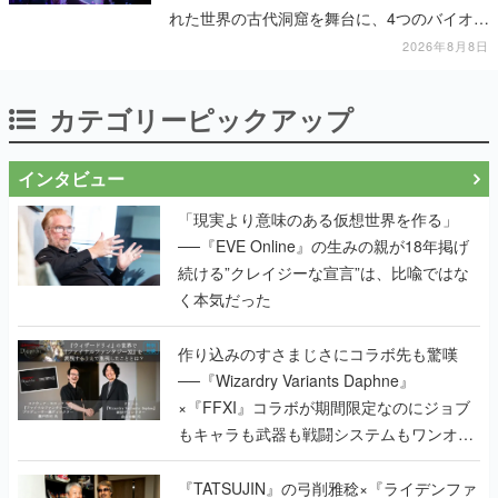
れた世界の古代洞窟を舞台に、4つのバイオー
ムを探索しながら脱出を目指す
2026年8月8日
カテゴリーピックアップ
インタビュー
「現実より意味のある仮想世界を作る」
──『EVE Online』の生みの親が18年掲げ
続ける”クレイジーな宣言”は、比喩ではな
く本気だった
作り込みのすさまじさにコラボ先も驚嘆
──『Wizardry Variants Daphne』
×『FFXI』コラボが期間限定なのにジョブ
もキャラも武器も戦闘システムもワンオフ
で作り込まれた理由を両ディレクターに聞
く
『TATSUJIN』の弓削雅稔×『ライデンファ