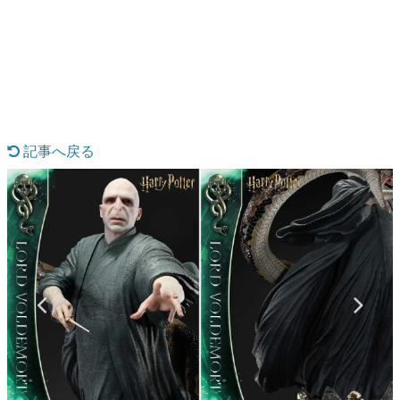
日本のコンテンツ産業やカルチャーに与えた影響を探る企
画です。
日本モバイルゲーム産業史
日本のモバイルゲーム史における主要なトピック・タイト
ルを網羅するほか、開発者へのインタビューや識者による
解説を掲載。約20年の歴史が一望できる決定版！
若ゲのいたり〜ゲームクリエイターの青春〜
『うつヌケ』『ペンと箸』等で知られるマンガ家・田中圭
記事へ戻る
一先生によるゲーム業界レポートマンガです。
なんでゲームは面白い？
ゲーム開発者・hamatsu氏がゲームの魅力を画面や操作の
具体的な形から解き明かしていく、硬派で骨太な評論連載
です。
ゲームが変えた日本語
「経験値」「裏技」「ラスボス」… ゲームにまつわる言葉
の起源や用法の変遷を、コンピューター文化史研究家・タ
イニーP氏が徹底調査。
カテゴリ
特集記事