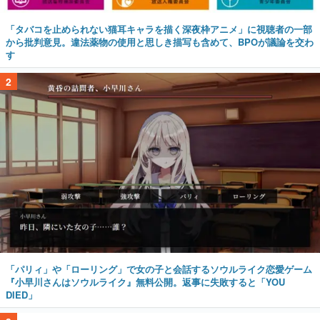
「タバコを止められない猫耳キャラを描く深夜枠アニメ」に視聴者の一部
から批判意見。違法薬物の使用と思しき描写も含めて、BPOが議論を交わ
す
2
「パリィ」や「ローリング」で女の子と会話するソウルライク恋愛ゲーム
『小早川さんはソウルライク』無料公開。返事に失敗すると「YOU
DIED」