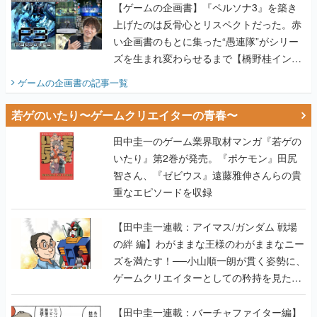
【ゲームの企画書】『ペルソナ3』を築き
上げたのは反骨心とリスペクトだった。赤
い企画書のもとに集った“愚連隊”がシリー
ズを生まれ変わらせるまで【橋野桂インタ
ビュー】
ゲームの企画書
の記事一覧
若ゲのいたり〜ゲームクリエイターの青春〜
田中圭一のゲーム業界取材マンガ『若ゲの
いたり』第2巻が発売。『ポケモン』田尻
智さん、『ゼビウス』遠藤雅伸さんらの貴
重なエピソードを収録
【田中圭一連載：アイマス/ガンダム 戦場
の絆 編】わがままな王様のわがままなニー
ズを満たす！──小山順一朗が貫く姿勢に、
ゲームクリエイターとしての矜持を見た
【若ゲのいたり最終回】
【田中圭一連載：バーチャファイター編】