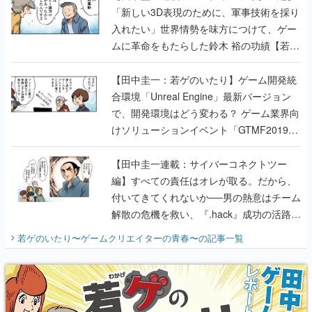
「新しい3D表現のために、軍事技術を採り
入れたい」世界情勢を味方につけて、ゲー
ムに革命をもたらした鈴木 裕の功績【若ゲ
のいたり】
【田中圭一：若ゲのいたり】ゲーム開発統
合環境「Unreal Engine」最新バージョン
で、開発環境はどう変わる？ ゲーム業界向
けソリューションイベント「GTMF2019」
に行って、より理解を深めよう【PR】
【田中圭一連載：サイバーコネクトツー
編】すべての責任はオレが取る。だから、
付いてきてくれないか──男の熱意はチーム
解散の危機を救い、『.hack』成功の活路を
開く。業界の快男児・松山 洋に流れる血は
若ゲのいたり〜ゲームクリエイターの青春〜
の記事一覧
『少年ジャンプ』色だった【若ゲのいた
り】