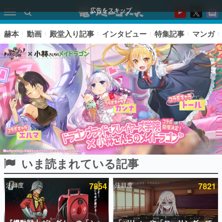
広告をスキップ
赫本
動画
殿堂入り記事
インタビュー
特集記事
マンガ
いま読まれている記事
ピックアップ
注目度
7854
注目度
7821
電ファミのいま読まれている記事ランキング
アプリセール情報