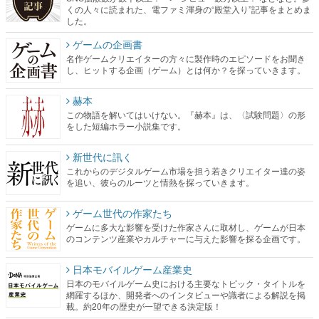
くの人々に読まれた、電ファミ渾身の“殿堂入り”記事をまとめま
した。
ゲームの企画書
名作ゲームクリエイターの方々に製作時のエピソードをお聞き
し、ヒットする企画（ゲーム）とは何か？を探っていきます。
赫本
この物語を解いてはいけない。『赫本』は、〈試験問題〉の形
をした短編ホラー小説集です。
新世代に訊く
これからのデジタルゲーム市場を担う若きクリエイター達の姿
を追い、彼らのルーツと情熱を探っていきます。
ゲーム世代の作家たち
ゲームに多大な影響を受けた作家さんに取材し、ゲームが日本
のコンテンツ産業やカルチャーに与えた影響を探る企画です。
日本モバイルゲーム産業史
日本のモバイルゲーム史における主要なトピック・タイトルを
網羅するほか、開発者へのインタビューや識者による解説を掲
載。約20年の歴史が一望できる決定版！