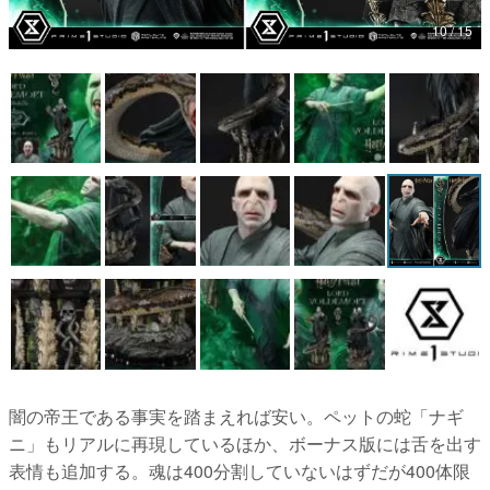
10 / 15
マンガ
女性向け
アプリレビュー
その他
電ファミニコゲーマーとは？
運営：株式会社マレ
闇の帝王である事実を踏まえれば安い。ペットの蛇「ナギ
ニ」もリアルに再現しているほか、ボーナス版には舌を出す
表情も追加する。魂は400分割していないはずだが400体限