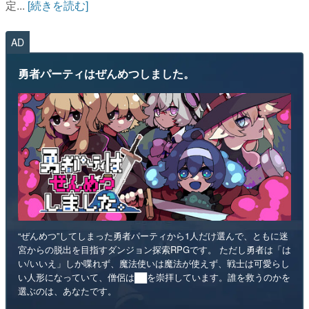
定...
[続きを読む]
AD
勇者パーティはぜんめつしました。
“ぜんめつ”してしまった勇者パーティから1人だけ選んで、ともに迷
宮からの脱出を目指すダンジョン探索RPGです。 ただし勇者は「は
い/いいえ」しか喋れず、魔法使いは魔法が使えず、戦士は可愛らし
い人形になっていて、僧侶は██を崇拝しています。誰を救うのかを
選ぶのは、あなたです。