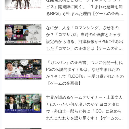
ビス』開発陣に聞く、「生まれた意味を知
るRPG」が生まれた理由【ゲームの企画
書】
なにが、人を「ロマンシング」させるの
か？『ロマサガ2』当時の企画書とキャラ
設定画から迫る、河津秋敏がRPGに生み出
した「ロマン」の正体とは【ゲームの企画
書】
『ガンパレ』の企画書、ついに公開━初代
PSの伝説的タイトルは、なぜ生まれたの
か？そして『LOOP8』へ受け継がれたもの
【ゲームの企画書】
世界が認めるゲームデザイナー・上田文人
とはいったい何が凄いのか？ ヨコオタロ
ウ・外山圭一郎らと共に『ICO』に込めら
れたこだわりを語り尽くす！【ゲームの企
画書】