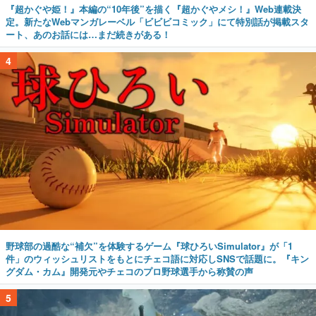
『超かぐや姫！』本編の“10年後”を描く『超かぐやメシ！』Web連載決
定。新たなWebマンガレーベル「ビビビコミック」にて特別話が掲載スタ
ート、あのお話には…まだ続きがある！
4
野球部の過酷な“補欠”を体験するゲーム『球ひろいSimulator』が「1
件」のウィッシュリストをもとにチェコ語に対応しSNSで話題に。『キン
グダム・カム』開発元やチェコのプロ野球選手から称賛の声
5