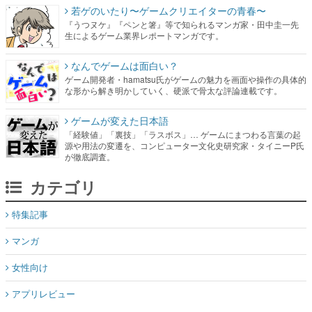
若ゲのいたり〜ゲームクリエイターの青春〜
『うつヌケ』『ペンと箸』等で知られるマンガ家・田中圭一先
生によるゲーム業界レポートマンガです。
なんでゲームは面白い？
ゲーム開発者・hamatsu氏がゲームの魅力を画面や操作の具体的
な形から解き明かしていく、硬派で骨太な評論連載です。
ゲームが変えた日本語
「経験値」「裏技」「ラスボス」… ゲームにまつわる言葉の起
源や用法の変遷を、コンピューター文化史研究家・タイニーP氏
が徹底調査。
カテゴリ
特集記事
マンガ
女性向け
アプリレビュー