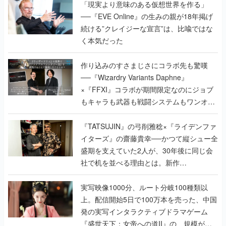
「現実より意味のある仮想世界を作る」
──『EVE Online』の生みの親が18年掲げ
続ける”クレイジーな宣言”は、比喩ではな
く本気だった
作り込みのすさまじさにコラボ先も驚嘆
──『Wizardry Variants Daphne』
×『FFXI』コラボが期間限定なのにジョブ
もキャラも武器も戦闘システムもワンオフ
で作り込まれた理由を両ディレクターに聞
く
『TATSUJIN』の弓削雅稔×『ライデンファ
イターズ』の齋藤貴幸──かつて縦シュー全
盛期を支えていた2人が、30年後に同じ会
社で机を並べる理由とは。新作
『TATSUJIN EXTREME』で初タッグを組
んだレジェンド2人に訊く開発秘話
実写映像1000分、ルート分岐100種類以
上。配信開始5日で100万本を売った、中国
発の実写インタラクティブドラマゲーム
『盛世天下：女帝への道II』の、規模が違