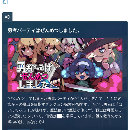
む]
AD
勇者パーティはぜんめつしました。
“ぜんめつ”してしまった勇者パーティから1人だけ選んで、ともに迷
宮からの脱出を目指すダンジョン探索RPGです。 ただし勇者は「は
い/いいえ」しか喋れず、魔法使いは魔法が使えず、戦士は可愛らし
い人形になっていて、僧侶は██を崇拝しています。誰を救うのかを
選ぶのは、あなたです。