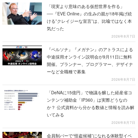
「現実より意味のある仮想世界を作る」
──『EVE Online』の生みの親が18年掲げ続
ける”クレイジーな宣言”は、比喩ではなく本
気だった
2026年8月7日
『ペルソナ』『メガテン』のアトラスによる
中途採用オンライン説明会が9月11日に無料
開催。プランナー、プログラマー、デザイナ
ーなど全職種で募集
2026年8月7日
「DeNAに15億円」で物議を醸した経産省コ
ンテンツ補助金「IP360」は実際どうなの
か？ 公式資料から分かる数値と情報を読み解
いてみる
2026年8月7日
会員制バーで“怪盗候補”になれる体験型イベ