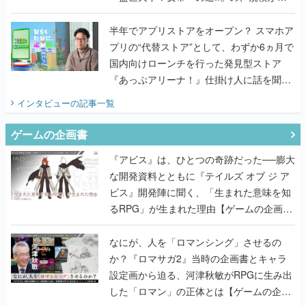
うこだわりをプロデューサーに聞いた
半年でアプリストアをオープン？ スマホア
プリの“代替ストア”として、わずか6ヵ月で
国内向けローンチを行った発見型ストア
『あっぷアリーナ！』仕掛け人に話を聞い
てみた
インタビュー
の記事一覧
ゲームの企画書
『アビス』は、ひとつの奇跡だった──膨大
な開発資料とともに『テイルズ オブ ジ ア
ビス』開発陣に聞く、「生まれた意味を知
るRPG」が生まれた理由【ゲームの企画
書】
なにが、人を「ロマンシング」させるの
か？『ロマサガ2』当時の企画書とキャラ
設定画から迫る、河津秋敏がRPGに生み出
した「ロマン」の正体とは【ゲームの企画