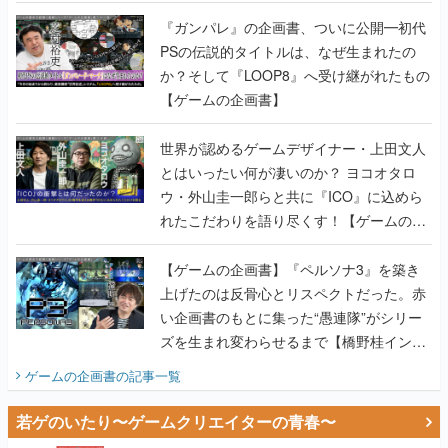
書】
『ガンパレ』の企画書、ついに公開━初代
PSの伝説的タイトルは、なぜ生まれたの
か？そして『LOOP8』へ受け継がれたもの
【ゲームの企画書】
世界が認めるゲームデザイナー・上田文人
とはいったい何が凄いのか？ ヨコオタロ
ウ・外山圭一郎らと共に『ICO』に込めら
れたこだわりを語り尽くす！【ゲームの企
画書】
【ゲームの企画書】『ペルソナ3』を築き
上げたのは反骨心とリスペクトだった。赤
い企画書のもとに集った“愚連隊”がシリー
ズを生まれ変わらせるまで【橋野桂インタ
ビュー】
ゲームの企画書
の記事一覧
若ゲのいたり〜ゲームクリエイターの青春〜