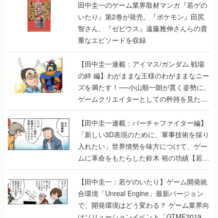
田中圭一のゲーム業界取材マンガ『若ゲの
いたり』第2巻が発売。『ポケモン』田尻
智さん、『ゼビウス』遠藤雅伸さんらの貴
重なエピソードを収録
【田中圭一連載：アイマス/ガンダム 戦場
の絆 編】わがままな王様のわがままなニー
ズを満たす！──小山順一朗が貫く姿勢に、
ゲームクリエイターとしての矜持を見た
【若ゲのいたり最終回】
【田中圭一連載：バーチャファイター編】
「新しい3D表現のために、軍事技術を採り
入れたい」世界情勢を味方につけて、ゲー
ムに革命をもたらした鈴木 裕の功績【若ゲ
のいたり】
【田中圭一：若ゲのいたり】ゲーム開発統
合環境「Unreal Engine」最新バージョン
で、開発環境はどう変わる？ ゲーム業界向
けソリューションイベント「GTMF2019」