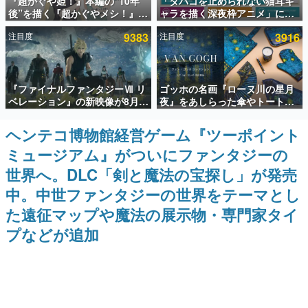
『超かぐや姫！』本編の“10年
「タバコを止められない猫耳キ
後”を描く『超かぐやメシ！』
ャラを描く深夜枠アニメ」に視
インタビュー
Web連載決定。新たなWebマン
聴者の一部から批判意見。違法
注目度
9383
注目度
3916
ガレーベル「ビビビコミック」
薬物の使用と思しき描写も含め
連載・特集一覧
にて特別話が掲載スタート、あ
て、BPOが議論を交わす
のお話には…まだ続きがある！
殿堂入り記事
『ファイナルファンタジーⅦ リ
ゴッホの名画『ローヌ川の星月
SNS拡散数が数千以上！ ページビュー数万以上！ などな
ど。多くの人々に読まれた、電ファミ渾身の“殿堂入り”記
ベレーション』の新映像が8月
夜』をあしらった傘やトートバ
事をまとめました。
26日早朝に公開へ。『FF7』リ
ッグなどが登場。8月7日21時よ
メイクシリーズの完結編、
り2日間限定で予約販売
ヘンテコ博物館経営ゲーム『ツーポイント
ゲームの企画書
「gamescom」のオープニング
名作ゲームクリエイターの方々に製作時のエピソードをお
ミュージアム』がついにファンタジーの
ナイトライブにてディレクター
聞きし、ヒットする企画（ゲーム）とは何か？を探ってい
の浜口直樹氏が登壇する予定
きます。
世界へ。DLC「剣と魔法の宝探し」が発売
赫本
中。中世ファンタジーの世界をテーマとし
この物語を解いてはいけない。『赫本』は、〈試験問題〉
た遠征マップや魔法の展示物・専門家タイ
の形をした短編ホラー小説集です。
プなどが追加
新世代に訊く
これからのデジタルゲーム市場を担う若きクリエイター達
の姿を追い、彼らのルーツと情熱を探っていきます。
ゲーム世代の作家たち
ゲームに多大な影響を受けた作家さんに取材し、ゲームが