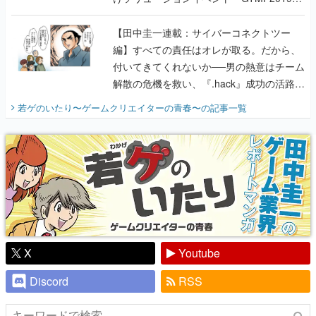
に行って、より理解を深めよう【PR】
【田中圭一連載：サイバーコネクトツー
編】すべての責任はオレが取る。だから、
付いてきてくれないか──男の熱意はチーム
解散の危機を救い、『.hack』成功の活路を
開く。業界の快男児・松山 洋に流れる血は
若ゲのいたり〜ゲームクリエイターの青春〜
の記事一覧
『少年ジャンプ』色だった【若ゲのいた
り】
X
Youtube
Discord
RSS