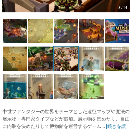
8 / 14
マンガ
女性向け
アプリレビュー
その他
電ファミニコゲーマーとは？
運営：株式会社マレ
中世ファンタジーの世界をテーマとした遠征マップや魔法の
展示物・専門家タイプなどが追加。展示物を集めたり、自由
に内装を決めたりして博物館を運営するゲーム...
[続きを読