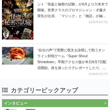
ント「怪盗と秘密の試験」が9月より六本木で
開催。世界クラスのプロマジシャン・才藤大
芽氏が出演、「マジック」と「物語」が融合
した独自の体験を提供
2026年8月7日
“自分の声”で実際に呪文を詠唱して戦うオン
ライン対戦ゲーム『Super Shout
Showdown』早期アクセス版が本日8月7日配
信開始。炎を放ったりテレポートしたり、登
場する魔法は100種類以上
2026年8月7日
カテゴリーピックアップ
インタビュー