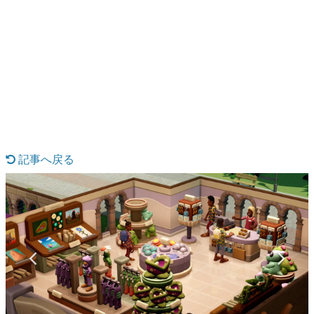
日本のコンテンツ産業やカルチャーに与えた影響を探る企
画です。
日本モバイルゲーム産業史
日本のモバイルゲーム史における主要なトピック・タイト
ルを網羅するほか、開発者へのインタビューや識者による
解説を掲載。約20年の歴史が一望できる決定版！
若ゲのいたり〜ゲームクリエイターの青春〜
『うつヌケ』『ペンと箸』等で知られるマンガ家・田中圭
一先生によるゲーム業界レポートマンガです。
記事へ戻る
なんでゲームは面白い？
ゲーム開発者・hamatsu氏がゲームの魅力を画面や操作の
具体的な形から解き明かしていく、硬派で骨太な評論連載
です。
ゲームが変えた日本語
「経験値」「裏技」「ラスボス」… ゲームにまつわる言葉
の起源や用法の変遷を、コンピューター文化史研究家・タ
イニーP氏が徹底調査。
カテゴリ
特集記事