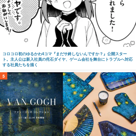
コロコロ初のゆるかわ4コマ『まだサ終しないんですか？』公開スター
ト。主人公は新入社員の侘石ダイヤ、ゲーム会社を舞台にトラブルへ対応
する社員たちを描く
5