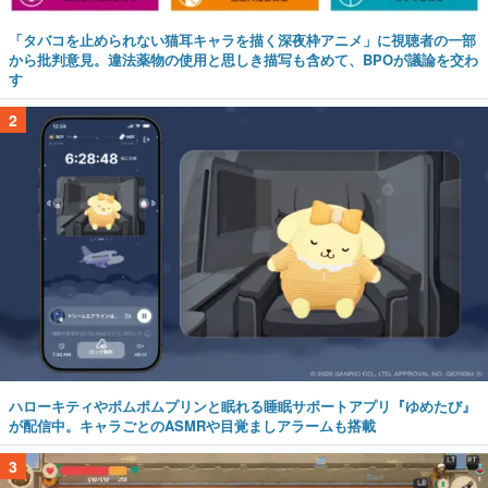
「タバコを止められない猫耳キャラを描く深夜枠アニメ」に視聴者の一部
から批判意見。違法薬物の使用と思しき描写も含めて、BPOが議論を交わ
す
2
ハローキティやポムポムプリンと眠れる睡眠サポートアプリ『ゆめたび』
が配信中。キャラごとのASMRや目覚ましアラームも搭載
3