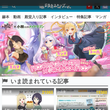
広告をスキップ
赫本
動画
殿堂入り記事
インタビュー
特集記事
マンガ
いま読まれている記事
ピックアップ
注目度
21065
注目度
19360
電ファミのいま読まれている記事ランキング
アプリセール情報