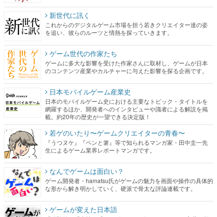
新世代に訊く
これからのデジタルゲーム市場を担う若きクリエイター達の姿
を追い、彼らのルーツと情熱を探っていきます。
ゲーム世代の作家たち
ゲームに多大な影響を受けた作家さんに取材し、ゲームが日本
のコンテンツ産業やカルチャーに与えた影響を探る企画です。
日本モバイルゲーム産業史
日本のモバイルゲーム史における主要なトピック・タイトルを
網羅するほか、開発者へのインタビューや識者による解説を掲
載。約20年の歴史が一望できる決定版！
若ゲのいたり〜ゲームクリエイターの青春〜
『うつヌケ』『ペンと箸』等で知られるマンガ家・田中圭一先
生によるゲーム業界レポートマンガです。
なんでゲームは面白い？
ゲーム開発者・hamatsu氏がゲームの魅力を画面や操作の具体的
な形から解き明かしていく、硬派で骨太な評論連載です。
ゲームが変えた日本語