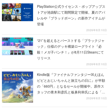
PlayStation公式ライセンス・ポップアップス
トアが池袋駅にて期間限定で開催。夏のアパ
レルや『ブラッドボーン』の新作アイテムが
登場
2026年8月10日
“21”を超えるとバーストする「ブラックジャ
ック」仕様のデッキ構築ローグライト『必
殺！メガ子パンチ！』が8月11日Steamにて
リリース
2026年8月10日
Kindle版『ファイナルファンタジーIXえほん
ビビとおじいちゃんと旅立ちの日に』が半額
の「660円」となるセールが開催中。原作ス
タッフの青木和彦氏と板鼻利幸氏による「ビ
ビ」の前日譚
2026年8月10日