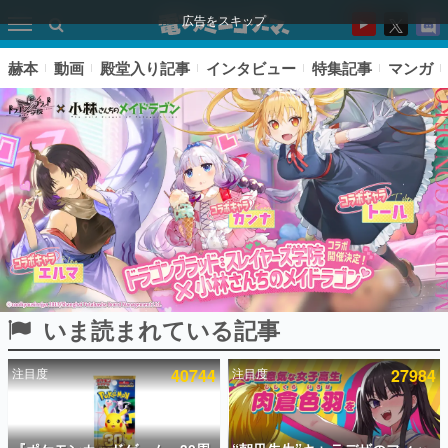
広告をスキップ
赫本
動画
殿堂入り記事
インタビュー
特集記事
マンガ
いま読まれている記事
ピックアップ
注目度
40744
注目度
27984
電ファミのいま読まれている記事ランキング
アプリセール情報