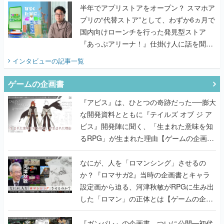
半年でアプリストアをオープン？ スマホア
プリの“代替ストア”として、わずか6ヵ月で
国内向けローンチを行った発見型ストア
『あっぷアリーナ！』仕掛け人に話を聞い
てみた
インタビュー
の記事一覧
ゲームの企画書
『アビス』は、ひとつの奇跡だった──膨大
な開発資料とともに『テイルズ オブ ジ ア
ビス』開発陣に聞く、「生まれた意味を知
るRPG」が生まれた理由【ゲームの企画
書】
なにが、人を「ロマンシング」させるの
か？『ロマサガ2』当時の企画書とキャラ
設定画から迫る、河津秋敏がRPGに生み出
した「ロマン」の正体とは【ゲームの企画
書】
『ガンパレ』の企画書、ついに公開━初代