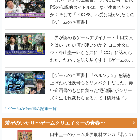
PSの伝説的タイトルは、なぜ生まれたの
か？そして『LOOP8』へ受け継がれたもの
【ゲームの企画書】
世界が認めるゲームデザイナー・上田文人
とはいったい何が凄いのか？ ヨコオタロ
ウ・外山圭一郎らと共に『ICO』に込めら
れたこだわりを語り尽くす！【ゲームの企
画書】
【ゲームの企画書】『ペルソナ3』を築き
上げたのは反骨心とリスペクトだった。赤
い企画書のもとに集った“愚連隊”がシリー
ズを生まれ変わらせるまで【橋野桂インタ
ビュー】
ゲームの企画書
の記事一覧
若ゲのいたり〜ゲームクリエイターの青春〜
田中圭一のゲーム業界取材マンガ『若ゲの