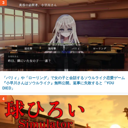
3
「パリィ」や「ローリング」で女の子と会話するソウルライク恋愛ゲーム
『小早川さんはソウルライク』無料公開。返事に失敗すると「YOU
DIED」
4