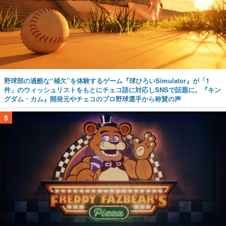
野球部の過酷な“補欠”を体験するゲーム『球ひろいSimulator』が「1
件」のウィッシュリストをもとにチェコ語に対応しSNSで話題に。『キン
グダム・カム』開発元やチェコのプロ野球選手から称賛の声
5