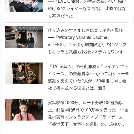
──『EVE Online』の生みの親が18年掲げ
続ける”クレイジーな宣言”は、比喩ではな
く本気だった
作り込みのすさまじさにコラボ先も驚嘆
──『Wizardry Variants Daphne』
×『FFXI』コラボが期間限定なのにジョブ
もキャラも武器も戦闘システムもワンオフ
で作り込まれた理由を両ディレクターに聞
く
『TATSUJIN』の弓削雅稔×『ライデンファ
イターズ』の齋藤貴幸──かつて縦シュー全
盛期を支えていた2人が、30年後に同じ会
社で机を並べる理由とは。新作
『TATSUJIN EXTREME』で初タッグを組
んだレジェンド2人に訊く開発秘話
実写映像1000分、ルート分岐100種類以
上。配信開始5日で100万本を売った、中国
発の実写インタラクティブドラマゲーム
『盛世天下：女帝への道II』の、規模が違
うこだわりをプロデューサーに聞いた