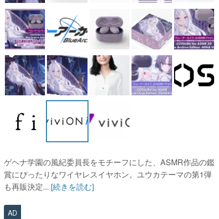
マンガ
女性向け
アプリレビュー
その他
電ファミニコゲーマーとは？
運営：株式会社マレ
ゲヘナ学園の風紀委員長をモチーフにした、ASMR作品の鑑
賞にぴったりなワイヤレスイヤホン。ユウカテーマの第1弾
も再販決定...
[続きを読む]
AD