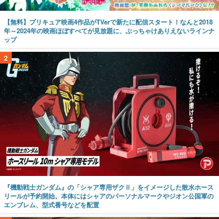
【無料】プリキュア映画4作品がTVerで新たに配信スタート！なんと2018
年～2024年の映画ほぼすべてが見放題に、ぶっちゃけありえないラインナ
ップ
2
『機動戦士ガンダム』の「シャア専用ザクⅡ」をイメージした散水ホース
リールが予約開始。本体にはシャアのパーソナルマークやジオン公国軍の
エンブレム、型式番号などを配置