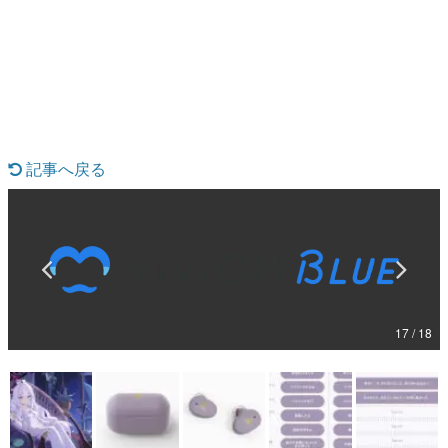
日本のコンテンツ産業やカルチャーに与えた影響を探る企
画です。
日本モバイルゲーム産業史
日本のモバイルゲーム史における主要なトピック・タイト
ルを網羅するほか、開発者へのインタビューや識者による
解説を掲載。約20年の歴史が一望できる決定版！
若ゲのいたり〜ゲームクリエイターの青春〜
『うつヌケ』『ペンと箸』等で知られるマンガ家・田中圭
記事へ戻る
一先生によるゲーム業界レポートマンガです。
なんでゲームは面白い？
ゲーム開発者・hamatsu氏がゲームの魅力を画面や操作の
具体的な形から解き明かしていく、硬派で骨太な評論連載
です。
ゲームが変えた日本語
「経験値」「裏技」「ラスボス」… ゲームにまつわる言葉
17 / 18
の起源や用法の変遷を、コンピューター文化史研究家・タ
イニーP氏が徹底調査。
カテゴリ
特集記事