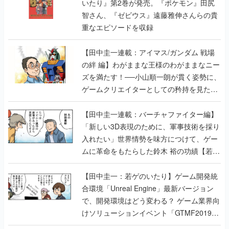
いたり』第2巻が発売。『ポケモン』田尻
智さん、『ゼビウス』遠藤雅伸さんらの貴
重なエピソードを収録
【田中圭一連載：アイマス/ガンダム 戦場
の絆 編】わがままな王様のわがままなニー
ズを満たす！──小山順一朗が貫く姿勢に、
ゲームクリエイターとしての矜持を見た
【若ゲのいたり最終回】
【田中圭一連載：バーチャファイター編】
「新しい3D表現のために、軍事技術を採り
入れたい」世界情勢を味方につけて、ゲー
ムに革命をもたらした鈴木 裕の功績【若ゲ
のいたり】
【田中圭一：若ゲのいたり】ゲーム開発統
合環境「Unreal Engine」最新バージョン
で、開発環境はどう変わる？ ゲーム業界向
けソリューションイベント「GTMF2019」
に行って、より理解を深めよう【PR】