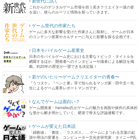
新世代に訊く
これからのデジタルゲーム市場を担う若きクリエイター達の姿
を追い、彼らのルーツと情熱を探っていきます。
ゲーム世代の作家たち
ゲームに多大な影響を受けた作家さんに取材し、ゲームが日本
のコンテンツ産業やカルチャーに与えた影響を探る企画です。
日本モバイルゲーム産業史
日本のモバイルゲーム史における主要なトピック・タイトルを
網羅するほか、開発者へのインタビューや識者による解説を掲
載。約20年の歴史が一望できる決定版！
若ゲのいたり〜ゲームクリエイターの青春〜
『うつヌケ』『ペンと箸』等で知られるマンガ家・田中圭一先
生によるゲーム業界レポートマンガです。
なんでゲームは面白い？
ゲーム開発者・hamatsu氏がゲームの魅力を画面や操作の具体的
な形から解き明かしていく、硬派で骨太な評論連載です。
ゲームが変えた日本語
「経験値」「裏技」「ラスボス」… ゲームにまつわる言葉の起
源や用法の変遷を、コンピューター文化史研究家・タイニーP氏