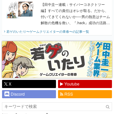
【田中圭一連載：サイバーコネクトツー
編】すべての責任はオレが取る。だから、
付いてきてくれないか──男の熱意はチーム
解散の危機を救い、『.hack』成功の活路を
開く。業界の快男児・松山 洋に流れる血は
若ゲのいたり〜ゲームクリエイターの青春〜
の記事一覧
『少年ジャンプ』色だった【若ゲのいた
り】
X
Youtube
Discord
RSS