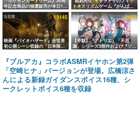
『ポケモンカードゲーム』30周
“朝凪先生”キャラデザのフィッ
年記念商品の抽選販売が本日12
トネスリズムゲーム『がんば
インタビュー
時より開始。拡張パック「30th
れ！チアリズム』Steamストア
注目度
13145
注目度
2453
CELEBRATION」のボックス
ページが公開。キャラクターの
連載・特集一覧
に、「プレミアムデッキセット
CVは陽向葵ゅかさん
エーフィ・ブラッキー」
「FUTURISTIC BOX」の計3商
殿堂入り記事
品
映画『バイオハザード』全世界
【半額】『アトリエ』「不思
SNS拡散数が数千以上！ ページビュー数万以上！ などな
ど。多くの人々に読まれた、電ファミ渾身の“殿堂入り”記
初公開シーン収録の「日本限
議」シリーズ3部作および『ソフ
事をまとめました。
定」予告映像が解禁。バイオの
ィーのアトリエ2』公式画集の
日（8月10日）にあわせて、
Kindle版が50%オフとなるセー
『ブルアカ』コラボASMRイヤホン第2弾
ゲームの企画書
「ラクーンシティ総合病院」へ
ルが開催中。各作品の設定画や
名作ゲームクリエイターの方々に製作時のエピソードをお
「空崎ヒナ」バージョンが登場。広橋涼さ
行く配達人の姿が披露
美麗なイラストの数々をふんだ
聞きし、ヒットする企画（ゲーム）とは何か？を探ってい
んに収録
きます。
んによる新録ガイダンスボイス16種、シ
赫本
ークレットボイス6種を収録
この物語を解いてはいけない。『赫本』は、〈試験問題〉
の形をした短編ホラー小説集です。
新世代に訊く
これからのデジタルゲーム市場を担う若きクリエイター達
の姿を追い、彼らのルーツと情熱を探っていきます。
ゲーム世代の作家たち
ゲームに多大な影響を受けた作家さんに取材し、ゲームが