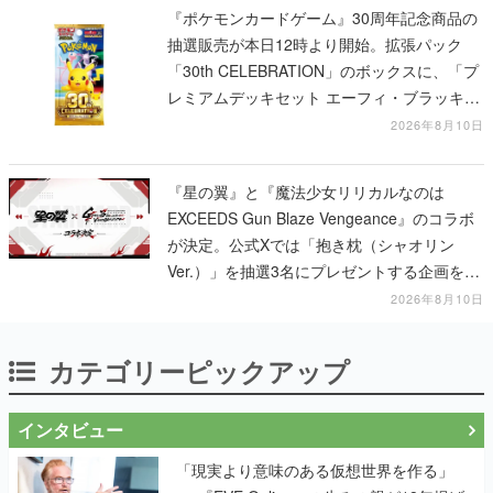
『ポケモンカードゲーム』30周年記念商品の
抽選販売が本日12時より開始。拡張パック
「30th CELEBRATION」のボックスに、「プ
レミアムデッキセット エーフィ・ブラッキ
ー」「FUTURISTIC BOX」の計3商品
2026年8月10日
『星の翼』と『魔法少女リリカルなのは
EXCEEDS Gun Blaze Vengeance』のコラボ
が決定。公式Xでは「抱き枕（シャオリン
Ver.）」を抽選3名にプレゼントする企画を実
施中
2026年8月10日
カテゴリーピックアップ
インタビュー
「現実より意味のある仮想世界を作る」