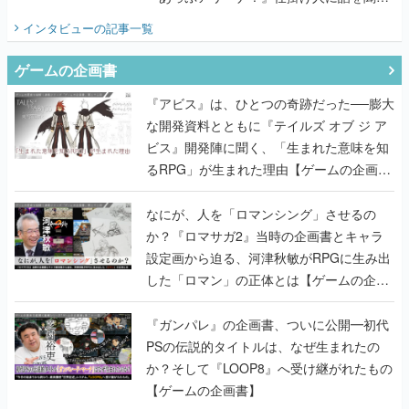
てみた
インタビュー
の記事一覧
ゲームの企画書
『アビス』は、ひとつの奇跡だった──膨大
な開発資料とともに『テイルズ オブ ジ ア
ビス』開発陣に聞く、「生まれた意味を知
るRPG」が生まれた理由【ゲームの企画
書】
なにが、人を「ロマンシング」させるの
か？『ロマサガ2』当時の企画書とキャラ
設定画から迫る、河津秋敏がRPGに生み出
した「ロマン」の正体とは【ゲームの企画
書】
『ガンパレ』の企画書、ついに公開━初代
PSの伝説的タイトルは、なぜ生まれたの
か？そして『LOOP8』へ受け継がれたもの
【ゲームの企画書】