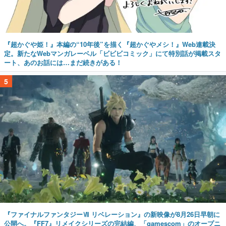
『超かぐや姫！』本編の“10年後”を描く『超かぐやメシ！』Web連載決
定。新たなWebマンガレーベル「ビビビコミック」にて特別話が掲載スタ
ート、あのお話には…まだ続きがある！
5
『ファイナルファンタジーⅦ リベレーション』の新映像が8月26日早朝に
公開へ。『FF7』リメイクシリーズの完結編、「gamescom」のオープニ