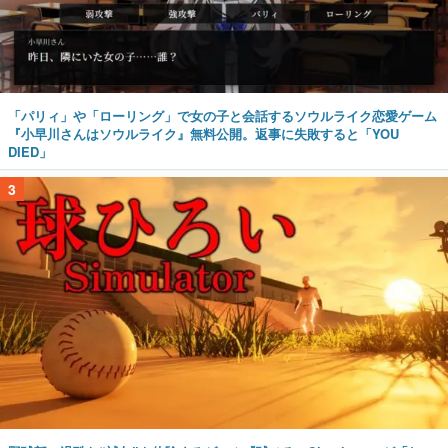
「パリィ」や「ローリング」で女の子と会話するソウルライク恋愛ゲーム
『小早川さんはソウルライク』無料公開。返事に失敗すると「YOU
DIED」
3