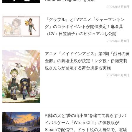
2026年8月8日
『グラブル』とTVアニメ『シャーマンキン
グ』のコラボイベントが開催決定！麻倉葉
（CV：日笠陽子）のビジュアルも公開
2026年8月8日
アニメ『メイドインアビス』第2期「烈日の黄
金郷」の劇場上映が決定！レグ役・伊瀬茉莉
也さんらが登壇する舞台挨拶も実施
2026年8月8日
相棒の犬と“夢の山小屋”を建てて暮らすサバ
イバルゲーム『Wild n Chill』の体験版が
Steamで配信中。ドット絵の大自然で、喧騒