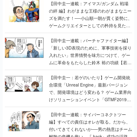
【田中圭一連載：アイマス/ガンダム 戦場
の絆 編】わがままな王様のわがままなニー
ズを満たす！──小山順一朗が貫く姿勢に、
ゲームクリエイターとしての矜持を見た
【若ゲのいたり最終回】
【田中圭一連載：バーチャファイター編】
「新しい3D表現のために、軍事技術を採り
入れたい」世界情勢を味方につけて、ゲー
ムに革命をもたらした鈴木 裕の功績【若ゲ
のいたり】
【田中圭一：若ゲのいたり】ゲーム開発統
合環境「Unreal Engine」最新バージョン
で、開発環境はどう変わる？ ゲーム業界向
けソリューションイベント「GTMF2019」
に行って、より理解を深めよう【PR】
【田中圭一連載：サイバーコネクトツー
編】すべての責任はオレが取る。だから、
付いてきてくれないか──男の熱意はチーム
解散の危機を救い、『.hack』成功の活路を