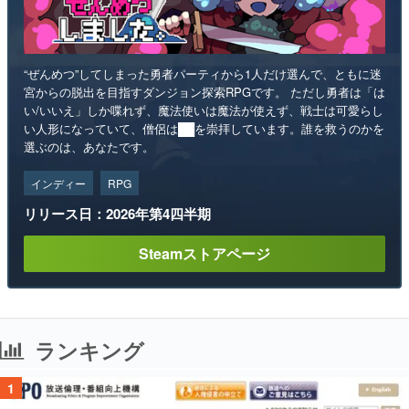
“ぜんめつ”してしまった勇者パーティから1人だけ選んで、ともに迷
宮からの脱出を目指すダンジョン探索RPGです。 ただし勇者は「は
い/いいえ」しか喋れず、魔法使いは魔法が使えず、戦士は可愛らし
い人形になっていて、僧侶は██を崇拝しています。誰を救うのかを
選ぶのは、あなたです。
インディー
RPG
リリース日：2026年第4四半期
Steamストアページ
ランキング
1