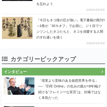
を忘れよう
2026年8月8日
『今日もネコ様の圧が強い』電子書籍の既刊1
～2巻が「30％オフ」でお得に。ジト目でツ
ンツンしたネコたちと、ネコを溺愛する人間
のすれ違いを描く
2026年8月8日
カテゴリーピックアップ
インタビュー
「現実より意味のある仮想世界を作る」
──『EVE Online』の生みの親が18年掲げ
続ける”クレイジーな宣言”は、比喩ではな
く本気だった