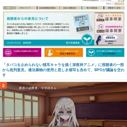
「タバコを止められない猫耳キャラを描く深夜枠アニメ」に視聴者の一部
から批判意見。違法薬物の使用と思しき描写も含めて、BPOが議論を交わ
す
2