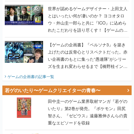
世界が認めるゲームデザイナー・上田文人
とはいったい何が凄いのか？ ヨコオタロ
ウ・外山圭一郎らと共に『ICO』に込めら
れたこだわりを語り尽くす！【ゲームの企
画書】
【ゲームの企画書】『ペルソナ3』を築き
上げたのは反骨心とリスペクトだった。赤
い企画書のもとに集った“愚連隊”がシリー
ズを生まれ変わらせるまで【橋野桂インタ
ビュー】
ゲームの企画書
の記事一覧
若ゲのいたり〜ゲームクリエイターの青春〜
田中圭一のゲーム業界取材マンガ『若ゲの
いたり』第2巻が発売。『ポケモン』田尻
智さん、『ゼビウス』遠藤雅伸さんらの貴
重なエピソードを収録