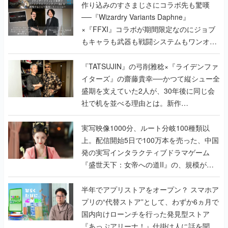
作り込みのすさまじさにコラボ先も驚嘆
──『Wizardry Variants Daphne』
×『FFXI』コラボが期間限定なのにジョブ
もキャラも武器も戦闘システムもワンオフ
で作り込まれた理由を両ディレクターに聞
く
『TATSUJIN』の弓削雅稔×『ライデンファ
イターズ』の齋藤貴幸──かつて縦シュー全
盛期を支えていた2人が、30年後に同じ会
社で机を並べる理由とは。新作
『TATSUJIN EXTREME』で初タッグを組
んだレジェンド2人に訊く開発秘話
実写映像1000分、ルート分岐100種類以
上。配信開始5日で100万本を売った、中国
発の実写インタラクティブドラマゲーム
『盛世天下：女帝への道II』の、規模が違
うこだわりをプロデューサーに聞いた
半年でアプリストアをオープン？ スマホア
プリの“代替ストア”として、わずか6ヵ月で
国内向けローンチを行った発見型ストア
『あっぷアリーナ！』仕掛け人に話を聞い