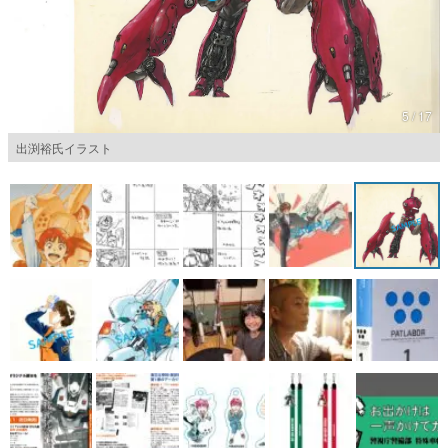
マンガ
女性向け
アプリレビュー
5 / 17
出渕裕氏イラスト
その他
電ファミニコゲーマーとは？
運営：株式会社マレ