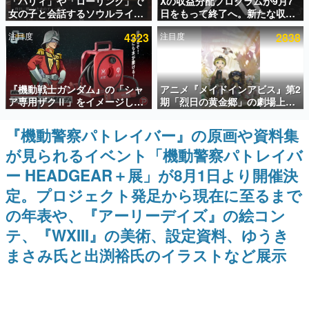
「パリィ」や「ローリング」で
Xの収益分配プログラムが9月7
女の子と会話するソウルライク
日をもって終了へ。新たな収益
インタビュー
恋愛ゲーム『小早川さんはソウ
化制度「Original Content
注目度
4323
注目度
2838
ルライク』無料公開。返事に失
Rewards Program」を発表
連載・特集一覧
敗すると「YOU DIED」
殿堂入り記事
『機動戦士ガンダム』の「シャ
アニメ『メイドインアビス』第2
SNS拡散数が数千以上！ ページビュー数万以上！ などな
ど。多くの人々に読まれた、電ファミ渾身の“殿堂入り”記
ア専用ザクⅡ」をイメージした
期「烈日の黄金郷」の劇場上映
事をまとめました。
散水ホースリールが予約開始。
が決定！レグ役・伊瀬茉莉也さ
本体にはシャアのパーソナルマ
んらが登壇する舞台挨拶も実施
『機動警察パトレイバー』の原画や資料集
ゲームの企画書
ークやジオン公国軍のエンブレ
名作ゲームクリエイターの方々に製作時のエピソードをお
が見られるイベント「機動警察パトレイバ
ム、型式番号などを配置
聞きし、ヒットする企画（ゲーム）とは何か？を探ってい
きます。
ー HEADGEAR＋展」が8月1日より開催決
赫本
定。プロジェクト発足から現在に至るまで
この物語を解いてはいけない。『赫本』は、〈試験問題〉
の年表や、『アーリーデイズ』の絵コン
の形をした短編ホラー小説集です。
テ、『WXIII』の美術、設定資料、ゆうき
新世代に訊く
まさみ氏と出渕裕氏のイラストなど展示
これからのデジタルゲーム市場を担う若きクリエイター達
の姿を追い、彼らのルーツと情熱を探っていきます。
ゲーム世代の作家たち
ゲームに多大な影響を受けた作家さんに取材し、ゲームが