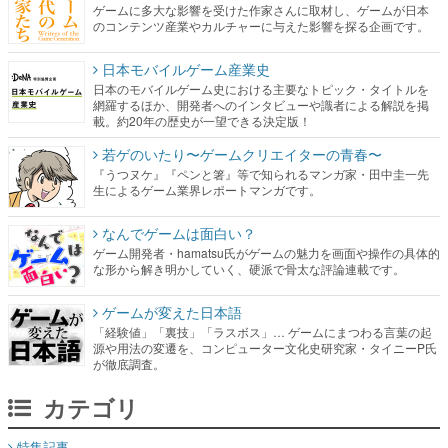
ゲームに多大な影響を受けた作家さんに取材し、ゲームが日本
のコンテンツ産業やカルチャーに与えた影響を探る企画です。
日本モバイルゲーム産業史
日本のモバイルゲーム史における主要なトピック・タイトルを
網羅するほか、開発者へのインタビューや識者による解説を掲
載。約20年の歴史が一望できる決定版！
若ゲのいたり〜ゲームクリエイターの青春〜
『うつヌケ』『ペンと箸』等で知られるマンガ家・田中圭一先
生によるゲーム業界レポートマンガです。
なんでゲームは面白い？
ゲーム開発者・hamatsu氏がゲームの魅力を画面や操作の具体的
な形から解き明かしていく、硬派で骨太な評論連載です。
ゲームが変えた日本語
「経験値」「裏技」「ラスボス」… ゲームにまつわる言葉の起
源や用法の変遷を、コンピューター文化史研究家・タイニーP氏
が徹底調査。
カテゴリ
特集記事