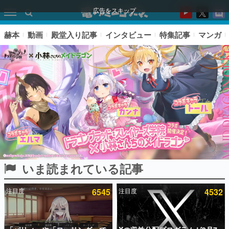
広告をスキップ
赫本
動画
殿堂入り記事
インタビュー
特集記事
マンガ
いま読まれている記事
ピックアップ
注目度
6545
注目度
4532
電ファミのいま読まれている記事ランキング
アプリセール情報