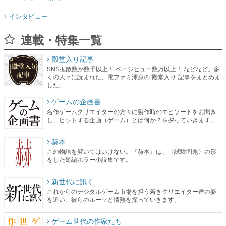
インタビュー
連載・特集一覧
殿堂入り記事
SNS拡散数が数千以上！ ページビュー数万以上！ などなど。多
くの人々に読まれた、電ファミ渾身の“殿堂入り”記事をまとめま
した。
ゲームの企画書
名作ゲームクリエイターの方々に製作時のエピソードをお聞き
し、ヒットする企画（ゲーム）とは何か？を探っていきます。
赫本
この物語を解いてはいけない。『赫本』は、〈試験問題〉の形
をした短編ホラー小説集です。
新世代に訊く
これからのデジタルゲーム市場を担う若きクリエイター達の姿
を追い、彼らのルーツと情熱を探っていきます。
ゲーム世代の作家たち