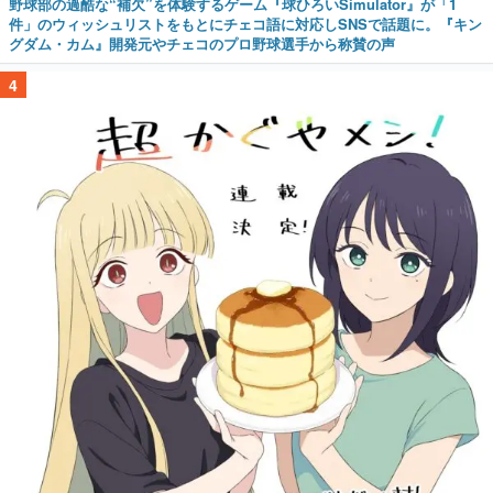
野球部の過酷な“補欠”を体験するゲーム『球ひろいSimulator』が「1
件」のウィッシュリストをもとにチェコ語に対応しSNSで話題に。『キン
グダム・カム』開発元やチェコのプロ野球選手から称賛の声
4