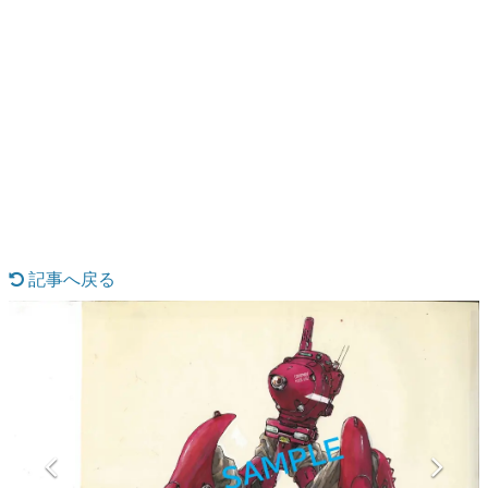
日本のコンテンツ産業やカルチャーに与えた影響を探る企
画です。
日本モバイルゲーム産業史
日本のモバイルゲーム史における主要なトピック・タイト
ルを網羅するほか、開発者へのインタビューや識者による
解説を掲載。約20年の歴史が一望できる決定版！
若ゲのいたり〜ゲームクリエイターの青春〜
『うつヌケ』『ペンと箸』等で知られるマンガ家・田中圭
一先生によるゲーム業界レポートマンガです。
なんでゲームは面白い？
ゲーム開発者・hamatsu氏がゲームの魅力を画面や操作の
記事へ戻る
具体的な形から解き明かしていく、硬派で骨太な評論連載
です。
ゲームが変えた日本語
「経験値」「裏技」「ラスボス」… ゲームにまつわる言葉
の起源や用法の変遷を、コンピューター文化史研究家・タ
イニーP氏が徹底調査。
カテゴリ
特集記事