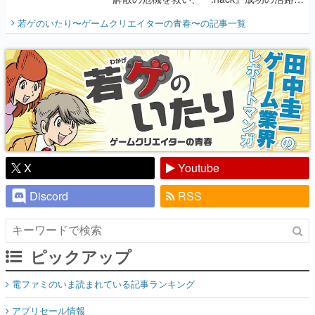
開く。業界の快男児・松山 洋に流れる血は
若ゲのいたり〜ゲームクリエイターの青春〜
の記事一覧
『少年ジャンプ』色だった【若ゲのいた
り】
X
Youtube
Discord
RSS
ピックアップ
電ファミのいま読まれている記事ランキング
アプリセール情報