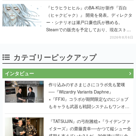
『ヒラヒラヒヒル』のBA-KUが新作『百白
（ヒャクビャク）』 開発を発表。ディレクタ
ー・シナリオは瀬戸口廉也氏が務める。
Steamでの販売を予定しており、現在ストア
ページを準備中
2026年8月6日
カテゴリーピックアップ
インタビュー
作り込みのすさまじさにコラボ先も驚嘆
──『Wizardry Variants Daphne』
×『FFXI』コラボが期間限定なのにジョブ
もキャラも武器も戦闘システムもワンオフ
で作り込まれた理由を両ディレクターに聞
く
『TATSUJIN』の弓削雅稔×『ライデンファ
イターズ』の齋藤貴幸──かつて縦シュー全
盛期を支えていた2人が、30年後に同じ会