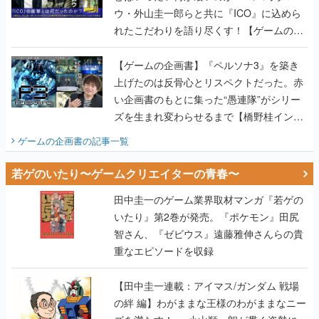
ウ・外山圭一郎らと共に『ICO』に込めら
れたこだわりを語り尽くす！【ゲームの企
画書】
【ゲームの企画書】『ペルソナ3』を築き
上げたのは反骨心とリスペクトだった。赤
い企画書のもとに集った“愚連隊”がシリー
ズを生まれ変わらせるまで【橋野桂インタ
ビュー】
ゲームの企画書
の記事一覧
若ゲのいたり〜ゲームクリエイターの青春〜
田中圭一のゲーム業界取材マンガ『若ゲの
いたり』第2巻が発売。『ポケモン』田尻
智さん、『ゼビウス』遠藤雅伸さんらの貴
重なエピソードを収録
【田中圭一連載：アイマス/ガンダム 戦場
の絆 編】わがままな王様のわがままなニー