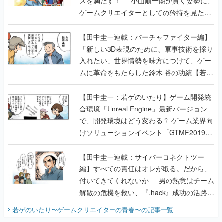
ズを満たす！──小山順一朗が貫く姿勢に、
ゲームクリエイターとしての矜持を見た
【若ゲのいたり最終回】
【田中圭一連載：バーチャファイター編】
「新しい3D表現のために、軍事技術を採り
入れたい」世界情勢を味方につけて、ゲー
ムに革命をもたらした鈴木 裕の功績【若ゲ
のいたり】
【田中圭一：若ゲのいたり】ゲーム開発統
合環境「Unreal Engine」最新バージョン
で、開発環境はどう変わる？ ゲーム業界向
けソリューションイベント「GTMF2019」
に行って、より理解を深めよう【PR】
【田中圭一連載：サイバーコネクトツー
編】すべての責任はオレが取る。だから、
付いてきてくれないか──男の熱意はチーム
解散の危機を救い、『.hack』成功の活路を
開く。業界の快男児・松山 洋に流れる血は
若ゲのいたり〜ゲームクリエイターの青春〜
の記事一覧
『少年ジャンプ』色だった【若ゲのいた