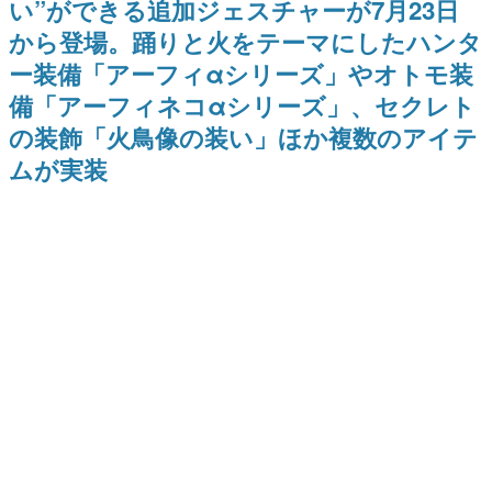
い”ができる追加ジェスチャーが7月23日
式リリースを記念したキャンペ
介
日本のコンテンツ産業やカルチャーに与えた影響を探る企
ーン
から登場。踊りと火をテーマにしたハンタ
画です。
ー装備「アーフィαシリーズ」やオトモ装
日本モバイルゲーム産業史
日本のモバイルゲーム史における主要なトピック・タイト
備「アーフィネコαシリーズ」、セクレト
ルを網羅するほか、開発者へのインタビューや識者による
解説を掲載。約20年の歴史が一望できる決定版！
の装飾「火鳥像の装い」ほか複数のアイテ
若ゲのいたり〜ゲームクリエイターの青春〜
ムが実装
『うつヌケ』『ペンと箸』等で知られるマンガ家・田中圭
一先生によるゲーム業界レポートマンガです。
なんでゲームは面白い？
ゲーム開発者・hamatsu氏がゲームの魅力を画面や操作の
具体的な形から解き明かしていく、硬派で骨太な評論連載
です。
ゲームが変えた日本語
「経験値」「裏技」「ラスボス」… ゲームにまつわる言葉
の起源や用法の変遷を、コンピューター文化史研究家・タ
イニーP氏が徹底調査。
カテゴリ
特集記事