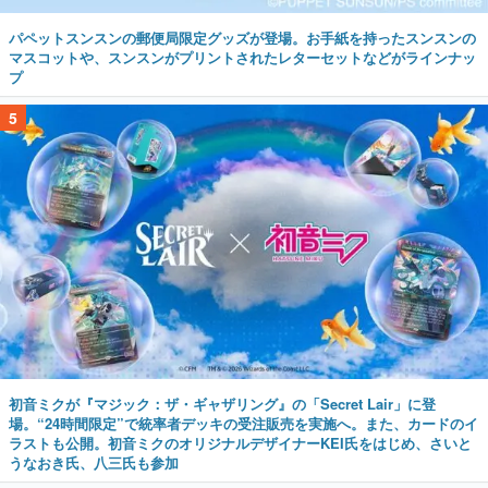
パペットスンスンの郵便局限定グッズが登場。お手紙を持ったスンスンの
マスコットや、スンスンがプリントされたレターセットなどがラインナッ
プ
5
初音ミクが『マジック：ザ・ギャザリング』の「Secret Lair」に登
場。“24時間限定”で統率者デッキの受注販売を実施へ。また、カードのイ
ラストも公開。初音ミクのオリジナルデザイナーKEI氏をはじめ、さいと
うなおき氏、八三氏も参加