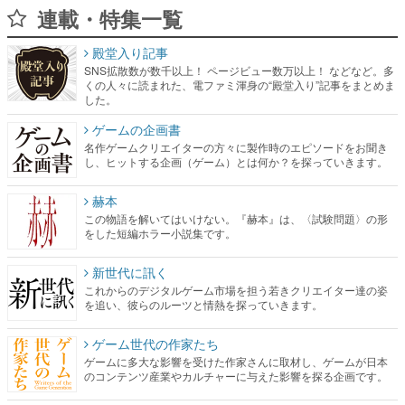
連載・特集一覧
殿堂入り記事
SNS拡散数が数千以上！ ページビュー数万以上！ などなど。多
くの人々に読まれた、電ファミ渾身の“殿堂入り”記事をまとめま
した。
ゲームの企画書
名作ゲームクリエイターの方々に製作時のエピソードをお聞き
し、ヒットする企画（ゲーム）とは何か？を探っていきます。
赫本
この物語を解いてはいけない。『赫本』は、〈試験問題〉の形
をした短編ホラー小説集です。
新世代に訊く
これからのデジタルゲーム市場を担う若きクリエイター達の姿
を追い、彼らのルーツと情熱を探っていきます。
ゲーム世代の作家たち
ゲームに多大な影響を受けた作家さんに取材し、ゲームが日本
のコンテンツ産業やカルチャーに与えた影響を探る企画です。