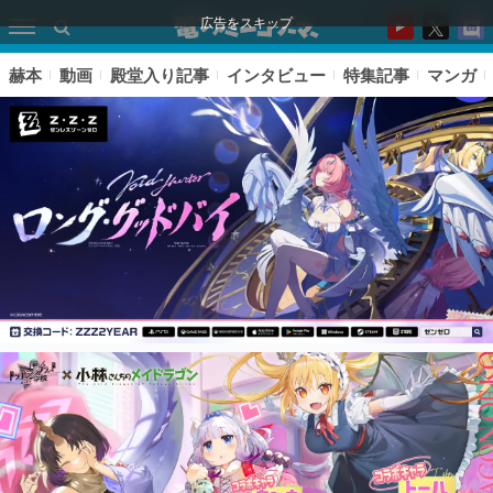
広告をスキップ
赫本
動画
殿堂入り記事
インタビュー
特集記事
マンガ
ピックアップ
電ファミのいま読まれている記事ランキング
アプリセール情報