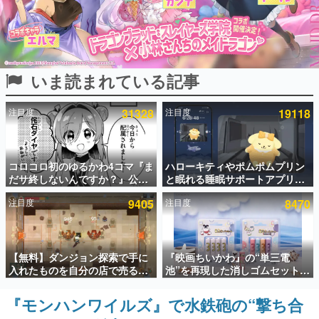
インタビュー
連載・特集一覧
いま読まれている記事
殿堂入り記事
SNS拡散数が数千以上！ ページビュー数万以上！ などな
ど。多くの人々に読まれた、電ファミ渾身の“殿堂入り”記
注目度
31328
注目度
19118
事をまとめました。
ゲームの企画書
名作ゲームクリエイターの方々に製作時のエピソードをお
聞きし、ヒットする企画（ゲーム）とは何か？を探ってい
コロコロ初のゆるかわ4コマ『ま
ハローキティやポムポムプリン
きます。
だサ終しないんですか？』公開
と眠れる睡眠サポートアプリ
スタート。主人公は新入社員の
『ゆめたび』が配信中。キャラ
赫本
注目度
9405
注目度
8470
侘石ダイヤ、ゲーム会社を舞台
ごとのASMRや目覚ましアラー
この物語を解いてはいけない。『赫本』は、〈試験問題〉
にトラブルへ対応する社員たち
ムも搭載
の形をした短編ホラー小説集です。
を描く
新世代に訊く
【無料】ダンジョン探索で手に
『映画ちいかわ』の“単三電
これからのデジタルゲーム市場を担う若きクリエイター達
入れたものを自分の店で売るゲ
池”を再現した消しゴムセットが
の姿を追い、彼らのルーツと情熱を探っていきます。
ーム『Moonlighter』がSteam
8月7日より発売決定。公式は
にて無料配布中！続編
「在ったものを 消しながら いつ
『モンハンワイルズ』で水鉄砲の“撃ち合
ゲーム世代の作家たち
『Moonlighter 2』の9月2日正
かなくなる 永遠のいのち」と紹
ゲームに多大な影響を受けた作家さんに取材し、ゲームが