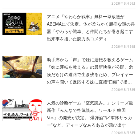
2026年8月6日
アニメ『やわらか戦車』無料一挙放送が
ABEMAにて決定。体が柔らかく臆病な謎の兵
器「やわらか戦車」と仲間たちが巻き起こす
出来事を描いた脱力系コメディ
2026年8月6日
助手席から「声」で妹に運転を教えるゲーム
『妹に運転を教える』の最新映像が公開。危
険だらけの道路で生き残るため、プレイヤー
の声を聞いて反応する妹に直接“口頭”で指示
を出していく
2026年8月6日
人気の診断ゲーム『空気読み。』シリーズ最
新作『みんなで空気読み。ワールド 韓国
Ver.』の発売が決定。“爆弾酒”や“軍隊サッカ
ー”など、ディープなあるあるが飛び出す
2026年8月6日