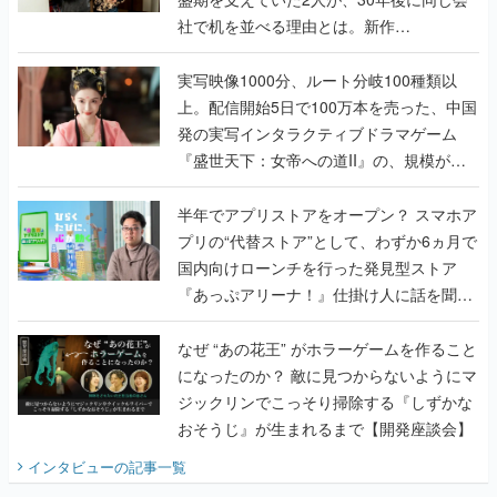
社で机を並べる理由とは。新作
『TATSUJIN EXTREME』で初タッグを組
んだレジェンド2人に訊く開発秘話
実写映像1000分、ルート分岐100種類以
上。配信開始5日で100万本を売った、中国
発の実写インタラクティブドラマゲーム
『盛世天下：女帝への道II』の、規模が違
うこだわりをプロデューサーに聞いた
半年でアプリストアをオープン？ スマホア
プリの“代替ストア”として、わずか6ヵ月で
国内向けローンチを行った発見型ストア
『あっぷアリーナ！』仕掛け人に話を聞い
てみた
なぜ “あの花王” がホラーゲームを作ること
になったのか？ 敵に見つからないようにマ
ジックリンでこっそり掃除する『しずかな
おそうじ』が生まれるまで【開発座談会】
インタビュー
の記事一覧