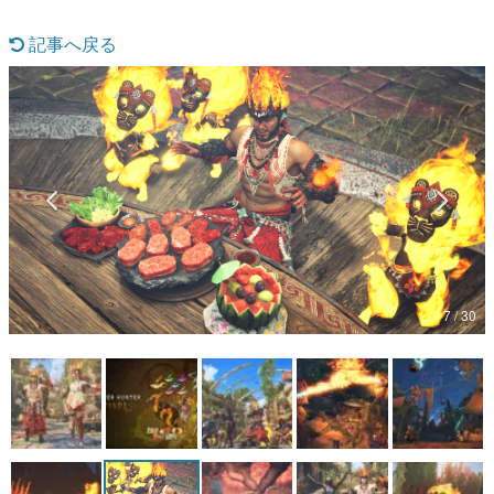
マンガ
記事へ戻る
女性向け
アプリレビュー
その他
電ファミニコゲーマーとは？
運営：株式会社マレ
7 / 30