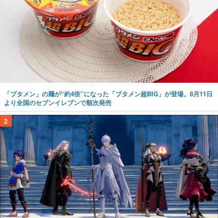
「ブタメン」の麺が“約4倍”になった「ブタメン超BIG」が登場。8月11日
より全国のセブンイレブンで順次発売
2