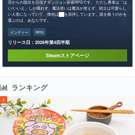
宮からの脱出を目指すダンジョン探索RPGです。 ただし勇者は「は
い/いいえ」しか喋れず、魔法使いは魔法が使えず、戦士は可愛らし
い人形になっていて、僧侶は██を崇拝しています。誰を救うのかを
選ぶのは、あなたです。
インディー
RPG
リリース日：2026年第4四半期
Steamストアページ
ランキング
1