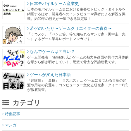
日本モバイルゲーム産業史
日本のモバイルゲーム史における主要なトピック・タイトルを
網羅するほか、開発者へのインタビューや識者による解説を掲
載。約20年の歴史が一望できる決定版！
若ゲのいたり〜ゲームクリエイターの青春〜
『うつヌケ』『ペンと箸』等で知られるマンガ家・田中圭一先
生によるゲーム業界レポートマンガです。
なんでゲームは面白い？
ゲーム開発者・hamatsu氏がゲームの魅力を画面や操作の具体的
な形から解き明かしていく、硬派で骨太な評論連載です。
ゲームが変えた日本語
「経験値」「裏技」「ラスボス」… ゲームにまつわる言葉の起
源や用法の変遷を、コンピューター文化史研究家・タイニーP氏
が徹底調査。
カテゴリ
特集記事
マンガ