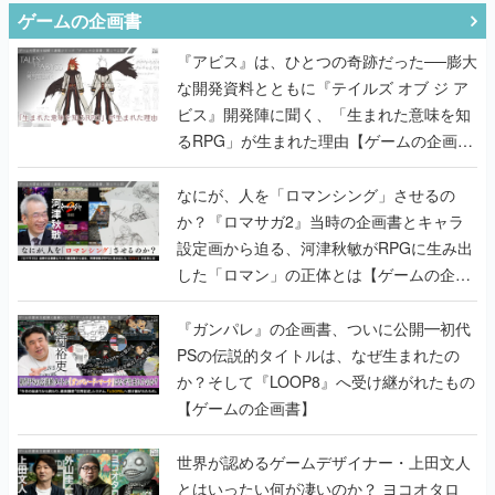
ゲームの企画書
『アビス』は、ひとつの奇跡だった──膨大
な開発資料とともに『テイルズ オブ ジ ア
ビス』開発陣に聞く、「生まれた意味を知
るRPG」が生まれた理由【ゲームの企画
書】
なにが、人を「ロマンシング」させるの
か？『ロマサガ2』当時の企画書とキャラ
設定画から迫る、河津秋敏がRPGに生み出
した「ロマン」の正体とは【ゲームの企画
書】
『ガンパレ』の企画書、ついに公開━初代
PSの伝説的タイトルは、なぜ生まれたの
か？そして『LOOP8』へ受け継がれたもの
【ゲームの企画書】
世界が認めるゲームデザイナー・上田文人
とはいったい何が凄いのか？ ヨコオタロ