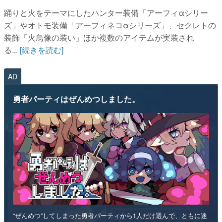
踊りと火をテーマにしたハンター装備「アーフィαシリー
ズ」やオトモ装備「アーフィネコαシリーズ」、セクレトの
装飾「火鳥像の装い」ほか複数のアイテムが実装され
る...
[続きを読む]
AD
勇者パーティはぜんめつしました。
“ぜんめつ”してしまった勇者パーティから1人だけ選んで、ともに迷