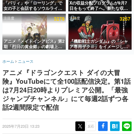
「パリィ」や「ローリング」で
Xの収益分配プログラムが9月7
女の子と会話するソウルライク
日をもって終了へ。新たな収益
インタビュー
恋愛ゲーム『小早川さんはソウ
化制度「Original Content
注目度
3278
注目度
3267
ルライク』無料公開。返事に失
Rewards Program」を発表
連載・特集一覧
敗すると「YOU DIED」
殿堂入り記事
SNS拡散数が数千以上！ ページビュー数万以上！ などな
アニメ『メイドインアビス』第2
『機動戦士ガンダム』の「シャ
ど。多くの人々に読まれた、電ファミ渾身の“殿堂入り”記
期「烈日の黄金郷」の劇場上映
ア専用ザクⅡ」をイメージした
事をまとめました。
が決定！レグ役・伊瀬茉莉也さ
散水ホースリールが予約開始。
んらが登壇する舞台挨拶も実施
本体にはシャアのパーソナルマ
ゲームの企画書
ホーム
ニュース
ークやジオン公国軍のエンブレ
名作ゲームクリエイターの方々に製作時のエピソードをお
聞きし、ヒットする企画（ゲーム）とは何か？を探ってい
ム、型式番号などを配置
アニメ『ドラゴンクエスト ダイの大冒
きます。
険』YouTubeにて全100話配信決定。第1話
赫本
この物語を解いてはいけない。『赫本』は、〈試験問題〉
は7月24日20時よりプレミア公開。「最強
の形をした短編ホラー小説集です。
ジャンプチャンネル」にて毎週2話ずつ各
話2週間限定で配信
新世代に訊く
これからのデジタルゲーム市場を担う若きクリエイター達
の姿を追い、彼らのルーツと情熱を探っていきます。
2025年7月23日 13:23
反応
ゲーム世代の作家たち
ゲームに多大な影響を受けた作家さんに取材し、ゲームが