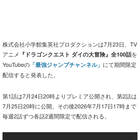
マンガ
女性向け
アプリレビュー
株式会社小学館集英社プロダクションは7月23日、TV
その他
アニメ
を
『ドラゴンクエスト ダイの大冒険』全100話
YouTubeの
にて期間限定
「最強ジャンプチャンネル」
電ファミニコゲーマーとは？
配信すると発表した。
運営：株式会社マレ
第1話は7月24日20時よりプレミア公開され、第2話は
7月25日20時に公開。その後2026年7月17日17時まで
毎週2話ずつ各話2週間限定で配信される。