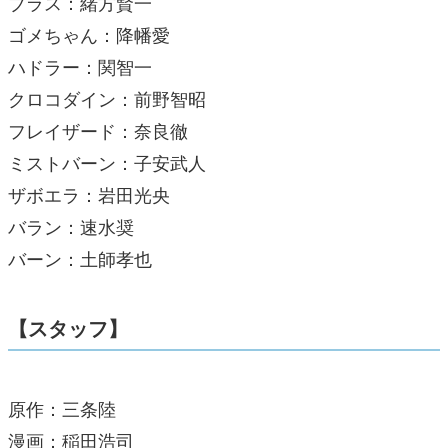
ブラス：緒方賢一
ゴメちゃん：降幡愛
ハドラー：関智一
クロコダイン：前野智昭
フレイザード：奈良徹
ミストバーン：子安武人
ザボエラ：岩田光央
バラン：速水奨
バーン：土師孝也
【スタッフ】
原作：三条陸
漫画：稲田浩司