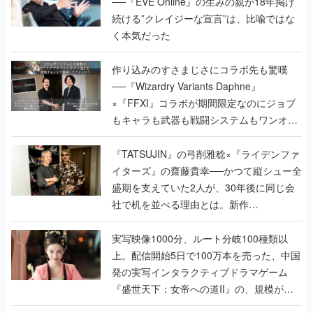
──『EVE Online』の生みの親が18年掲げ
続ける”クレイジーな宣言”は、比喩ではな
く本気だった
作り込みのすさまじさにコラボ先も驚嘆
──『Wizardry Variants Daphne』
×『FFXI』コラボが期間限定なのにジョブ
もキャラも武器も戦闘システムもワンオフ
で作り込まれた理由を両ディレクターに聞
く
『TATSUJIN』の弓削雅稔×『ライデンファ
イターズ』の齋藤貴幸──かつて縦シュー全
盛期を支えていた2人が、30年後に同じ会
社で机を並べる理由とは。新作
『TATSUJIN EXTREME』で初タッグを組
んだレジェンド2人に訊く開発秘話
実写映像1000分、ルート分岐100種類以
上。配信開始5日で100万本を売った、中国
発の実写インタラクティブドラマゲーム
『盛世天下：女帝への道II』の、規模が違
うこだわりをプロデューサーに聞いた