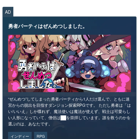
AD
勇者パーティはぜんめつしました。
“ぜんめつ”してしまった勇者パーティから1人だけ選んで、ともに迷
宮からの脱出を目指すダンジョン探索RPGです。 ただし勇者は「は
い/いいえ」しか喋れず、魔法使いは魔法が使えず、戦士は可愛らし
い人形になっていて、僧侶は██を崇拝しています。誰を救うのかを
選ぶのは、あなたです。
インディー
RPG