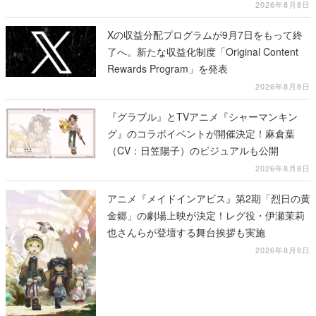
2026年8月8日
Xの収益分配プログラムが9月7日をもって終
了へ。新たな収益化制度「Original Content
Rewards Program」を発表
2026年8月8日
『グラブル』とTVアニメ『シャーマンキン
グ』のコラボイベントが開催決定！麻倉葉
（CV：日笠陽子）のビジュアルも公開
2026年8月8日
アニメ『メイドインアビス』第2期「烈日の黄
金郷」の劇場上映が決定！レグ役・伊瀬茉莉
也さんらが登壇する舞台挨拶も実施
2026年8月8日