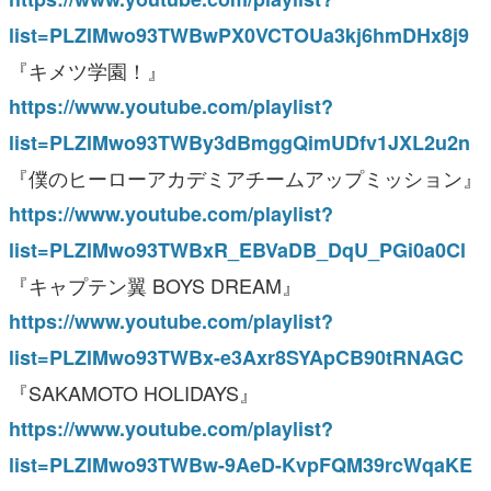
list=PLZlMwo93TWBwPX0VCTOUa3kj6hmDHx8j9
『キメツ学園！』
https://www.youtube.com/playlist?
list=PLZlMwo93TWBy3dBmggQimUDfv1JXL2u2n
『僕のヒーローアカデミアチームアップミッション』
https://www.youtube.com/playlist?
list=PLZlMwo93TWBxR_EBVaDB_DqU_PGi0a0Cl
『キャプテン翼 BOYS DREAM』
https://www.youtube.com/playlist?
list=PLZlMwo93TWBx-e3Axr8SYApCB90tRNAGC
『SAKAMOTO HOLIDAYS』
https://www.youtube.com/playlist?
list=PLZlMwo93TWBw-9AeD-KvpFQM39rcWqaKE