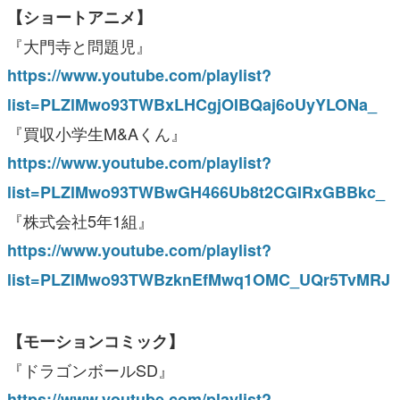
【ショートアニメ】
『大門寺と問題児』
https://www.youtube.com/playlist?
list=PLZlMwo93TWBxLHCgjOIBQaj6oUyYLONa_
『買収小学生M&Aくん』
https://www.youtube.com/playlist?
list=PLZlMwo93TWBwGH466Ub8t2CGIRxGBBkc_
『株式会社5年1組』
https://www.youtube.com/playlist?
list=PLZlMwo93TWBzknEfMwq1OMC_UQr5TvMRJ
【モーションコミック】
『ドラゴンボールSD』
https://www.youtube.com/playlist?