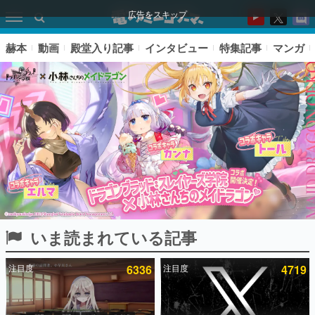
広告をスキップ
赫本
動画
殿堂入り記事
インタビュー
特集記事
マンガ
いま読まれている記事
ピックアップ
注目度
6336
注目度
4719
電ファミのいま読まれている記事ランキング
アプリセール情報