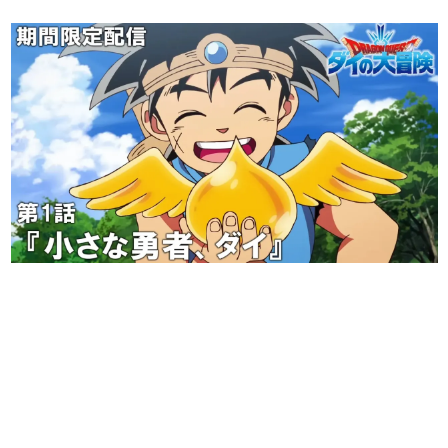
日本のコンテンツ産業やカルチャーに与えた影響を探る企
画です。
日本モバイルゲーム産業史
日本のモバイルゲーム史における主要なトピック・タイト
ルを網羅するほか、開発者へのインタビューや識者による
解説を掲載。約20年の歴史が一望できる決定版！
若ゲのいたり〜ゲームクリエイターの青春〜
『うつヌケ』『ペンと箸』等で知られるマンガ家・田中圭
一先生によるゲーム業界レポートマンガです。
なんでゲームは面白い？
ゲーム開発者・hamatsu氏がゲームの魅力を画面や操作の
具体的な形から解き明かしていく、硬派で骨太な評論連載
です。
ゲームが変えた日本語
「経験値」「裏技」「ラスボス」… ゲームにまつわる言葉
の起源や用法の変遷を、コンピューター文化史研究家・タ
イニーP氏が徹底調査。
カテゴリ
特集記事