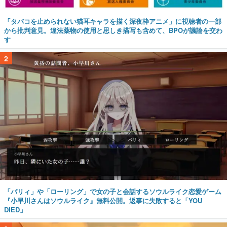
「タバコを止められない猫耳キャラを描く深夜枠アニメ」に視聴者の一部
から批判意見。違法薬物の使用と思しき描写も含めて、BPOが議論を交わ
す
2
「パリィ」や「ローリング」で女の子と会話するソウルライク恋愛ゲーム
『小早川さんはソウルライク』無料公開。返事に失敗すると「YOU
DIED」