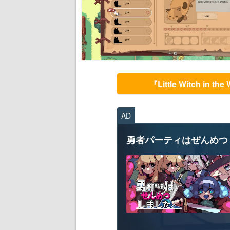
『Little Witch i
AD
勇者パーティはぜんめつ