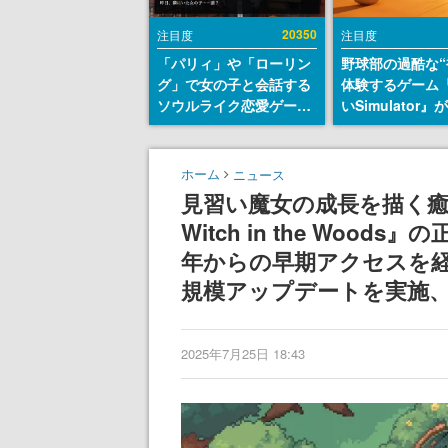
20350
注目度
注目度
「パリィ」や「ローリン
野球部の過酷な“
グ」で女の子と会話する
体験するゲーム
ソウルライク恋愛ゲーム
いSimulator
『小早川さんはソウルラ
のウィッシュリ
イク』無料公開。返事に
とにチェコ語に
失敗すると「YOU
SNSで話題に。
ホーム
ニュース
DIED」
ダム・カム』開
見習い魔女の成長を描く癒し
ェコのプロ野球
Witch in the Woo
称賛の声
年からの早期アクセスを経
規模アップデートを実施
2025年7月25日 18:43