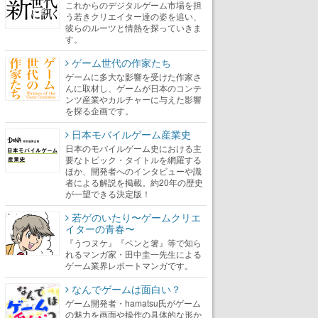
これからのデジタルゲーム市場を担
う若きクリエイター達の姿を追い、
彼らのルーツと情熱を探っていきま
す。
ゲーム世代の作家たち
ゲームに多大な影響を受けた作家さ
んに取材し、ゲームが日本のコンテ
ンツ産業やカルチャーに与えた影響
を探る企画です。
日本モバイルゲーム産業史
日本のモバイルゲーム史における主
要なトピック・タイトルを網羅する
ほか、開発者へのインタビューや識
者による解説を掲載。約20年の歴史
が一望できる決定版！
若ゲのいたり〜ゲームクリエ
イターの青春〜
『うつヌケ』『ペンと箸』等で知ら
れるマンガ家・田中圭一先生による
ゲーム業界レポートマンガです。
なんでゲームは面白い？
ゲーム開発者・hamatsu氏がゲーム
の魅力を画面や操作の具体的な形か