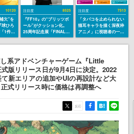
10120
8525
7513
注目度
注目度
補欠”を
『FF10』の“ブリッツボ
「タバコを止められない
『球ひろ
ール”がクッション化。
猫耳キャラを描く深夜枠
』が「1件」
25周年記念展「FINAL
アニメ」に視聴者の一部
ストをも
FANTASY X MUSEUM-
から批判意見。違法薬物
対応し
幻光の記憶-」のグッズ情
の使用と思しき描写も含
『キング
報が一部公開
めて、BPOが議論を交わ
発元やチ
す
系アドベンチャーゲーム『Little
選手から
ds』の正式版リリース日が9月4日に決定。2022
て新エリアの追加やUIの再設計など大
、正式リリース時に価格は再調整へ
反応