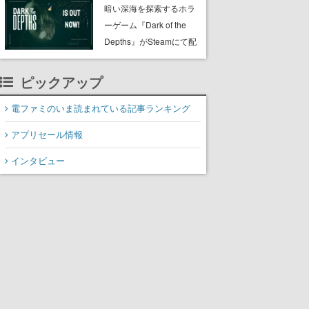
た”と公式が報告
暗い深海を探索するホラ
ーゲーム『Dark of the
Depths』がSteamにて配
信開始。懐中電灯の光を
たよりに海底からの脱出
ピックアップ
を目指す
電ファミのいま読まれている記事ランキング
アプリセール情報
インタビュー