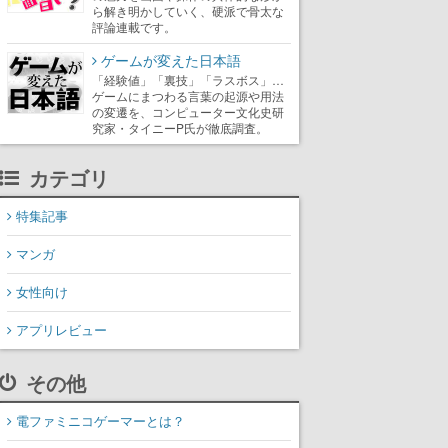
ら解き明かしていく、硬派で骨太な
評論連載です。
ゲームが変えた日本語
「経験値」「裏技」「ラスボス」…
ゲームにまつわる言葉の起源や用法
の変遷を、コンピューター文化史研
究家・タイニーP氏が徹底調査。
カテゴリ
特集記事
マンガ
女性向け
アプリレビュー
その他
電ファミニコゲーマーとは？