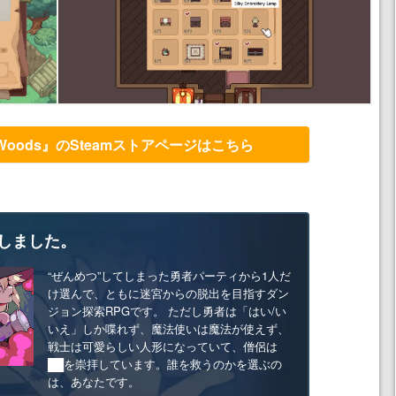
n the Woods』のSteamストアページはこちら
しました。
“ぜんめつ”してしまった勇者パーティから1人だ
け選んで、ともに迷宮からの脱出を目指すダン
ジョン探索RPGです。 ただし勇者は「はい/い
いえ」しか喋れず、魔法使いは魔法が使えず、
戦士は可愛らしい人形になっていて、僧侶は
██を崇拝しています。誰を救うのかを選ぶの
は、あなたです。