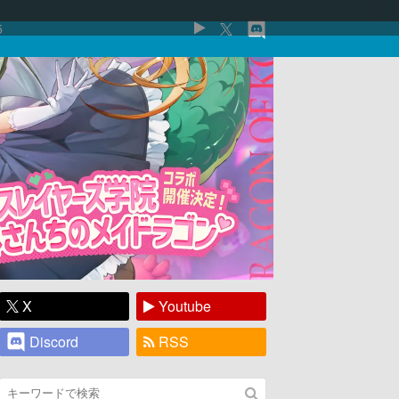
5
X
Youtube
Discord
RSS