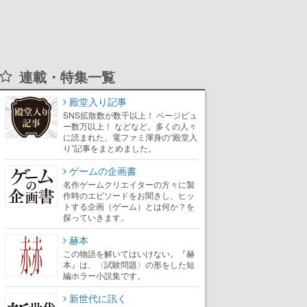
連載・特集一覧
殿堂入り記事
SNS拡散数が数千以上！ ページビュ
ー数万以上！ などなど。多くの人々
に読まれた、電ファミ渾身の“殿堂入
り”記事をまとめました。
ゲームの企画書
名作ゲームクリエイターの方々に製
作時のエピソードをお聞きし、ヒッ
トする企画（ゲーム）とは何か？を
探っていきます。
赫本
この物語を解いてはいけない。『赫
本』は、〈試験問題〉の形をした短
編ホラー小説集です。
新世代に訊く