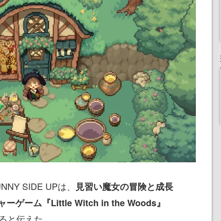
Y SIDE UPは、
見習い魔女の冒険と成長
ム『Little Witch in the Woods』
ると伝えた。