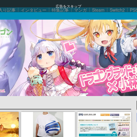
広告をスキップ
入り記事
インタビュー
特集記事
マンガ
Steam
Switch2
PS