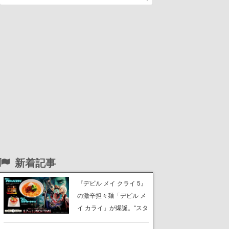
新着記事
『デビル メイ クライ 5』
の激辛担々麺「デビル メ
イ カライ」が爆誕。“スタ
イリッシュに完食しまし