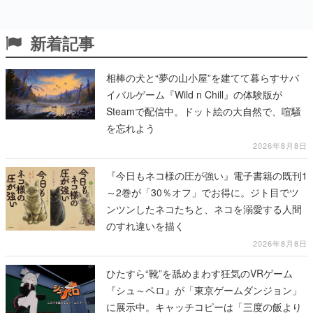
新着記事
相棒の犬と“夢の山小屋”を建てて暮らすサバ
イバルゲーム『Wild n Chill』の体験版が
Steamで配信中。ドット絵の大自然で、喧騒
を忘れよう
2026年8月8日
『今日もネコ様の圧が強い』電子書籍の既刊1
～2巻が「30％オフ」でお得に。ジト目でツ
ンツンしたネコたちと、ネコを溺愛する人間
のすれ違いを描く
2026年8月8日
ひたすら“靴”を舐めまわす狂気のVRゲーム
『シュ～ペロ』が「東京ゲームダンジョン」
に展示中。キャッチコピーは「三度の飯より