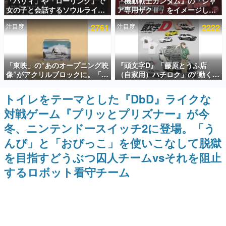
「パリィ」や「ローリング」で
『機動戦士ガンダム』の「シャ
女の子と会話するソウルライク
ア専用ザクⅡ」をイメージした
インタビュー
恋愛ゲーム『小早川さんはソウ
散水ホースリールが予約開始。
注目度
2761
注目度
2222
ルライク』無料公開。返事に失
本体にはシャアのパーソナルマ
連載・特集一覧
敗すると「YOU DIED」
ークやジオン公国軍のエンブレ
ム、型式番号などを配置
殿堂入り記事
「東映」の“あのオープニング映
『頭文字D』「藤原とうふ店
SNS拡散数が数千以上！ ページビュー数万以上！ などな
ど。多くの人々に読まれた、電ファミ渾身の“殿堂入り”記
像”がアクリルブロックに。「東
（自家用）ハチロク」の“動くテ
事をまとめました。
映ヒストリカル グッズコレクシ
ィッシュケース”が買えるポップ
ョン」が8月下旬より発売
アップショップが開催へ。マン
トイレをテーマとした『DbD』ライクな
ゲームの企画書
ガの舞台である群馬の「イオン
名作ゲームクリエイターの方々に製作時のエピソードをお
対戦ゲーム『プリッとプリズナー』が今
モール高崎」にて、8月11日か
聞きし、ヒットする企画（ゲーム）とは何か？を探ってい
ら8月20日までの期間限定で開
きます。
冬、ニンテンドースイッチ2に登場。「う
催予定
赫本
んぴ」と「おぴっこ」を使いこなして脱獄
この物語を解いてはいけない。『赫本』は、〈試験問題〉
を目指すどうぶつ囚人チームvsそれを阻止
の形をした短編ホラー小説集です。
するロボット看守チーム
新世代に訊く
これからのデジタルゲーム市場を担う若きクリエイター達
の姿を追い、彼らのルーツと情熱を探っていきます。
ゲーム世代の作家たち
ゲームに多大な影響を受けた作家さんに取材し、ゲームが