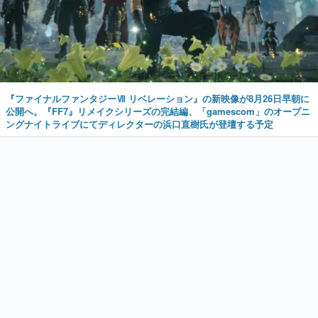
『ファイナルファンタジーⅦ リベレーション』の新映像が8月26日早朝に
公開へ。『FF7』リメイクシリーズの完結編、「gamescom」のオープニ
ングナイトライブにてディレクターの浜口直樹氏が登壇する予定