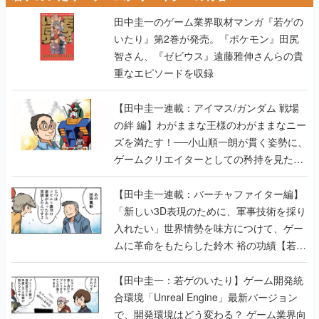
田中圭一のゲーム業界取材マンガ『若ゲの
いたり』第2巻が発売。『ポケモン』田尻
智さん、『ゼビウス』遠藤雅伸さんらの貴
重なエピソードを収録
【田中圭一連載：アイマス/ガンダム 戦場
の絆 編】わがままな王様のわがままなニー
ズを満たす！──小山順一朗が貫く姿勢に、
ゲームクリエイターとしての矜持を見た
【若ゲのいたり最終回】
【田中圭一連載：バーチャファイター編】
「新しい3D表現のために、軍事技術を採り
入れたい」世界情勢を味方につけて、ゲー
ムに革命をもたらした鈴木 裕の功績【若ゲ
のいたり】
【田中圭一：若ゲのいたり】ゲーム開発統
合環境「Unreal Engine」最新バージョン
で、開発環境はどう変わる？ ゲーム業界向