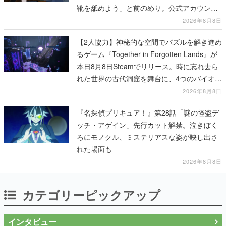
靴を舐めよう」と前のめり。公式アカウント
も開設され、2026年リリースに向けて開発中
2026年8月8日
【2人協力】神秘的な空間でパズルを解き進め
るゲーム『Together in Forgotten Lands』が
本日8月8日Steamでリリース。時に忘れ去ら
れた世界の古代洞窟を舞台に、4つのバイオー
ムを探索しながら脱出を目指す
2026年8月8日
『名探偵プリキュア！』第28話「謎の怪盗デ
ッチ・アゲイン」先行カット解禁。泣きぼく
ろにモノクル、ミステリアスな姿が映し出さ
れた場面も
2026年8月8日
カテゴリーピックアップ
インタビュー