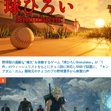
野球部の過酷な“補欠”を体験するゲーム『球ひろいSimulator』が「1
件」のウィッシュリストをもとにチェコ語に対応しSNSで話題に。『キン
グダム・カム』開発元やチェコのプロ野球選手から称賛の声
5