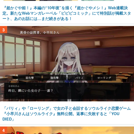
『超かぐや姫！』本編の“10年後”を描く『超かぐやメシ！』Web連載決
定。新たなWebマンガレーベル「ビビビコミック」にて特別話が掲載スタ
ート、あのお話には…まだ続きがある！
3
「パリィ」や「ローリング」で女の子と会話するソウルライク恋愛ゲーム
『小早川さんはソウルライク』無料公開。返事に失敗すると「YOU
DIED」
4