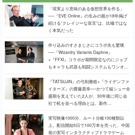
「現実より意味のある仮想世界を作る」
──『EVE Online』の生みの親が18年掲げ
続ける”クレイジーな宣言”は、比喩ではな
く本気だった
作り込みのすさまじさにコラボ先も驚嘆
──『Wizardry Variants Daphne』
×『FFXI』コラボが期間限定なのにジョブ
もキャラも武器も戦闘システムもワンオフ
で作り込まれた理由を両ディレクターに聞
く
『TATSUJIN』の弓削雅稔×『ライデンファ
イターズ』の齋藤貴幸──かつて縦シュー全
盛期を支えていた2人が、30年後に同じ会
社で机を並べる理由とは。新作
『TATSUJIN EXTREME』で初タッグを組
んだレジェンド2人に訊く開発秘話
実写映像1000分、ルート分岐100種類以
上。配信開始5日で100万本を売った、中国
発の実写インタラクティブドラマゲーム