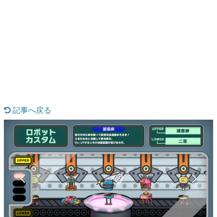
日本のコンテンツ産業やカルチャーに与えた影響を探る企
画です。
日本モバイルゲーム産業史
日本のモバイルゲーム史における主要なトピック・タイト
ルを網羅するほか、開発者へのインタビューや識者による
解説を掲載。約20年の歴史が一望できる決定版！
若ゲのいたり〜ゲームクリエイターの青春〜
『うつヌケ』『ペンと箸』等で知られるマンガ家・田中圭
一先生によるゲーム業界レポートマンガです。
記事へ戻る
なんでゲームは面白い？
ゲーム開発者・hamatsu氏がゲームの魅力を画面や操作の
具体的な形から解き明かしていく、硬派で骨太な評論連載
です。
ゲームが変えた日本語
「経験値」「裏技」「ラスボス」… ゲームにまつわる言葉
の起源や用法の変遷を、コンピューター文化史研究家・タ
イニーP氏が徹底調査。
カテゴリ
特集記事