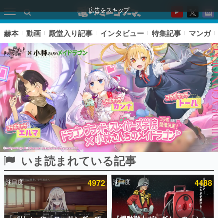
広告をスキップ
赫本
動画
殿堂入り記事
インタビュー
特集記事
マンガ
いま読まれている記事
ピックアップ
注目度
4972
注目度
4488
電ファミのいま読まれている記事ランキング
アプリセール情報