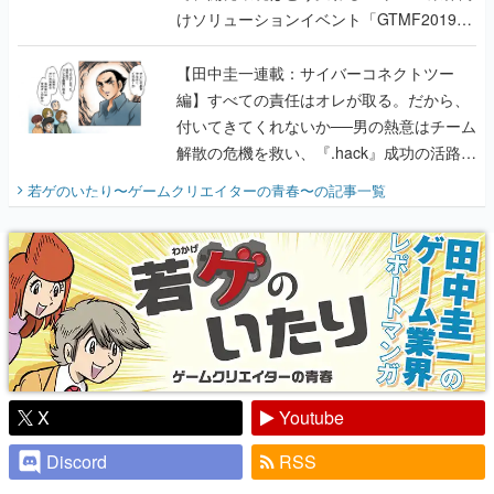
けソリューションイベント「GTMF2019」
に行って、より理解を深めよう【PR】
【田中圭一連載：サイバーコネクトツー
編】すべての責任はオレが取る。だから、
付いてきてくれないか──男の熱意はチーム
解散の危機を救い、『.hack』成功の活路を
開く。業界の快男児・松山 洋に流れる血は
若ゲのいたり〜ゲームクリエイターの青春〜
の記事一覧
『少年ジャンプ』色だった【若ゲのいた
り】
X
Youtube
Discord
RSS