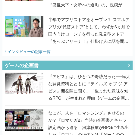
『盛世天下：女帝への道II』の、規模が違
うこだわりをプロデューサーに聞いた
半年でアプリストアをオープン？ スマホア
プリの“代替ストア”として、わずか6ヵ月で
国内向けローンチを行った発見型ストア
『あっぷアリーナ！』仕掛け人に話を聞い
てみた
インタビュー
の記事一覧
ゲームの企画書
『アビス』は、ひとつの奇跡だった──膨大
な開発資料とともに『テイルズ オブ ジ ア
ビス』開発陣に聞く、「生まれた意味を知
るRPG」が生まれた理由【ゲームの企画
書】
なにが、人を「ロマンシング」させるの
か？『ロマサガ2』当時の企画書とキャラ
設定画から迫る、河津秋敏がRPGに生み出
した「ロマン」の正体とは【ゲームの企画