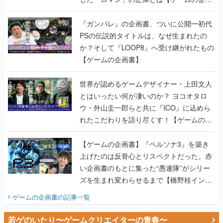
書】
『ガンパレ』の企画書、ついに公開━初代
PSの伝説的タイトルは、なぜ生まれたの
か？そして『LOOP8』へ受け継がれたもの
【ゲームの企画書】
世界が認めるゲームデザイナー・上田文人
とはいったい何が凄いのか？ ヨコオタロ
ウ・外山圭一郎らと共に『ICO』に込めら
れたこだわりを語り尽くす！【ゲームの企
画書】
【ゲームの企画書】『ペルソナ3』を築き
上げたのは反骨心とリスペクトだった。赤
い企画書のもとに集った“愚連隊”がシリー
ズを生まれ変わらせるまで【橋野桂インタ
ビュー】
ゲームの企画書
の記事一覧
若ゲのいたり〜ゲームクリエイターの青春〜