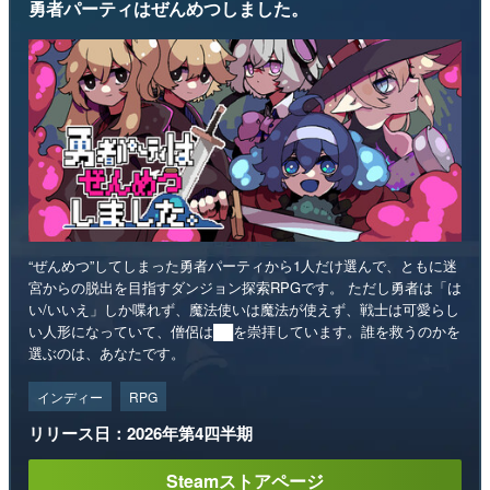
勇者パーティはぜんめつしました。
“ぜんめつ”してしまった勇者パーティから1人だけ選んで、ともに迷
宮からの脱出を目指すダンジョン探索RPGです。 ただし勇者は「は
い/いいえ」しか喋れず、魔法使いは魔法が使えず、戦士は可愛らし
い人形になっていて、僧侶は██を崇拝しています。誰を救うのかを
選ぶのは、あなたです。
インディー
RPG
リリース日：2026年第4四半期
Steamストアページ