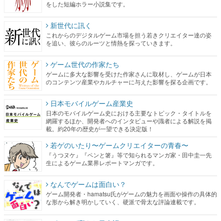
をした短編ホラー小説集です。
新世代に訊く
これからのデジタルゲーム市場を担う若きクリエイター達の姿
を追い、彼らのルーツと情熱を探っていきます。
ゲーム世代の作家たち
ゲームに多大な影響を受けた作家さんに取材し、ゲームが日本
のコンテンツ産業やカルチャーに与えた影響を探る企画です。
日本モバイルゲーム産業史
日本のモバイルゲーム史における主要なトピック・タイトルを
網羅するほか、開発者へのインタビューや識者による解説を掲
載。約20年の歴史が一望できる決定版！
若ゲのいたり〜ゲームクリエイターの青春〜
『うつヌケ』『ペンと箸』等で知られるマンガ家・田中圭一先
生によるゲーム業界レポートマンガです。
なんでゲームは面白い？
ゲーム開発者・hamatsu氏がゲームの魅力を画面や操作の具体的
な形から解き明かしていく、硬派で骨太な評論連載です。