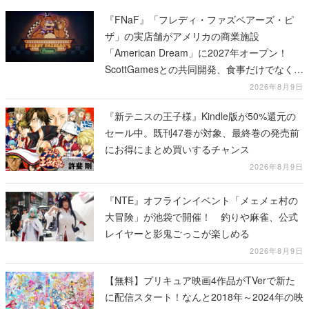
『FNaF』「フレディ・ファズベアーズ・ピ
ザ」の実店舗がアメリカの商業施設
「American Dream」に2027年オープン！
ScottGamesとの共同開発、食事だけでなくス
テージショーや没入型のホラー体験も楽しめ
2026年8月9日
る
『新テニスの王子様』Kindle版が50%還元の
セール中。既刊47巻が対象、最終巻の発売前
にお得にまとめ買いするチャンス
2026年8月9日
『NTE』オフラインイベント「メェメェ村の
大冒険」が池袋で開催！ 釣りや麻雀、公式
レイヤーと影鬼ごっこが楽しめる
2026年8月9日
【無料】プリキュア映画4作品がTVerで新た
に配信スタート！なんと2018年～2024年の映