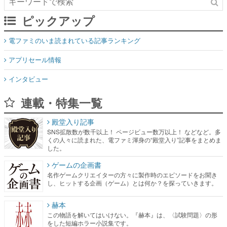
ピックアップ
電ファミのいま読まれている記事ランキング
アプリセール情報
インタビュー
連載・特集一覧
殿堂入り記事
SNS拡散数が数千以上！ ページビュー数万以上！ などなど。多
くの人々に読まれた、電ファミ渾身の“殿堂入り”記事をまとめま
した。
ゲームの企画書
名作ゲームクリエイターの方々に製作時のエピソードをお聞き
し、ヒットする企画（ゲーム）とは何か？を探っていきます。
赫本
この物語を解いてはいけない。『赫本』は、〈試験問題〉の形
をした短編ホラー小説集です。