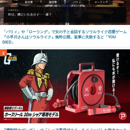
「パリィ」や「ローリング」で女の子と会話するソウルライク恋愛ゲーム
『小早川さんはソウルライク』無料公開。返事に失敗すると「YOU
DIED」
2
『機動戦士ガンダム』の「シャア専用ザクⅡ」をイメージした散水ホース