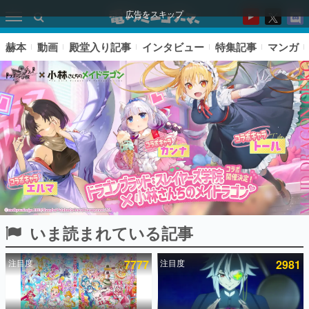
広告をスキップ
赫本
動画
殿堂入り記事
インタビュー
特集記事
マンガ
いま読まれている記事
ピックアップ
注目度
7777
注目度
2981
電ファミのいま読まれている記事ランキング
アプリセール情報