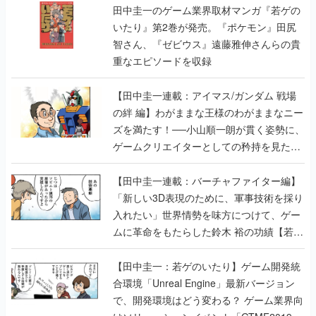
田中圭一のゲーム業界取材マンガ『若ゲの
いたり』第2巻が発売。『ポケモン』田尻
智さん、『ゼビウス』遠藤雅伸さんらの貴
重なエピソードを収録
【田中圭一連載：アイマス/ガンダム 戦場
の絆 編】わがままな王様のわがままなニー
ズを満たす！──小山順一朗が貫く姿勢に、
ゲームクリエイターとしての矜持を見た
【若ゲのいたり最終回】
【田中圭一連載：バーチャファイター編】
「新しい3D表現のために、軍事技術を採り
入れたい」世界情勢を味方につけて、ゲー
ムに革命をもたらした鈴木 裕の功績【若ゲ
のいたり】
【田中圭一：若ゲのいたり】ゲーム開発統
合環境「Unreal Engine」最新バージョン
で、開発環境はどう変わる？ ゲーム業界向