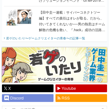
けソリューションイベント「GTMF2019」
に行って、より理解を深めよう【PR】
【田中圭一連載：サイバーコネクトツー
編】すべての責任はオレが取る。だから、
付いてきてくれないか──男の熱意はチーム
解散の危機を救い、『.hack』成功の活路を
開く。業界の快男児・松山 洋に流れる血は
若ゲのいたり〜ゲームクリエイターの青春〜
の記事一覧
『少年ジャンプ』色だった【若ゲのいた
り】
X
Youtube
Discord
RSS