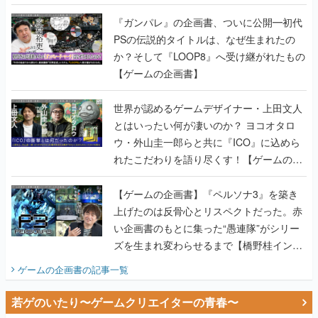
書】
『ガンパレ』の企画書、ついに公開━初代
PSの伝説的タイトルは、なぜ生まれたの
か？そして『LOOP8』へ受け継がれたもの
【ゲームの企画書】
世界が認めるゲームデザイナー・上田文人
とはいったい何が凄いのか？ ヨコオタロ
ウ・外山圭一郎らと共に『ICO』に込めら
れたこだわりを語り尽くす！【ゲームの企
画書】
【ゲームの企画書】『ペルソナ3』を築き
上げたのは反骨心とリスペクトだった。赤
い企画書のもとに集った“愚連隊”がシリー
ズを生まれ変わらせるまで【橋野桂インタ
ビュー】
ゲームの企画書
の記事一覧
若ゲのいたり〜ゲームクリエイターの青春〜