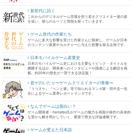
新世代に訊く
これからのデジタルゲーム市場を担う若きクリエイター達の姿
を追い、彼らのルーツと情熱を探っていきます。
ゲーム世代の作家たち
ゲームに多大な影響を受けた作家さんに取材し、ゲームが日本
のコンテンツ産業やカルチャーに与えた影響を探る企画です。
日本モバイルゲーム産業史
日本のモバイルゲーム史における主要なトピック・タイトルを
網羅するほか、開発者へのインタビューや識者による解説を掲
載。約20年の歴史が一望できる決定版！
若ゲのいたり〜ゲームクリエイターの青春〜
『うつヌケ』『ペンと箸』等で知られるマンガ家・田中圭一先
生によるゲーム業界レポートマンガです。
なんでゲームは面白い？
ゲーム開発者・hamatsu氏がゲームの魅力を画面や操作の具体的
な形から解き明かしていく、硬派で骨太な評論連載です。
ゲームが変えた日本語