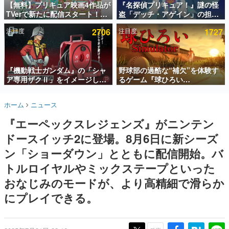
【無料】プリキュア映画4作品が
『名探偵プリキュア！』謎の怪
TVerで新たに配信スタート！な
盗「デッチ・アゲイン」の担当
インタビュー
んと2018年～2024年の映画ほぼ
キャストは天﨑滉平さんと判
注目度
2706
注目度
1727
すべてが見放題に、ぶっちゃけ
明。『Re:ゼロから始める異世
連載・特集一覧
ありえないラインナップ
界生活』オットー役、『ヒプノ
シスマイク』山田三郎役など
殿堂入り記事
SNS拡散数が数千以上！ ページビュー数万以上！ などな
『機動戦士ガンダム』の「シャ
野球部の過酷な“補欠”を体験す
ど。多くの人々に読まれた、電ファミ渾身の“殿堂入り”記
ア専用ザクⅡ」をイメージした
るゲーム『球ひろい
事をまとめました。
散水ホースリールが予約開始。
Simulator』が「1件」のウィッ
本体にはシャアのパーソナルマ
シュリストをもとにチェコ語に
ゲームの企画書
ホーム
ニュース
ークやジオン公国軍のエンブレ
対応しSNSで話題に。『キング
名作ゲームクリエイターの方々に製作時のエピソードをお
聞きし、ヒットする企画（ゲーム）とは何か？を探ってい
ム、型式番号などを配置
ダム・カム』開発元やチェコの
『エーペックスレジェンズ』がニンテン
きます。
プロ野球選手から称賛の声
ドースイッチ2に登場。8月6日に新シーズ
赫本
この物語を解いてはいけない。『赫本』は、〈試験問題〉
ン「ショーダウン」とともに配信開始。バ
の形をした短編ホラー小説集です。
トルロイヤルやミックステープといった
おなじみのモードが、より高精細で滑らか
新世代に訊く
これからのデジタルゲーム市場を担う若きクリエイター達
にプレイできる。
の姿を追い、彼らのルーツと情熱を探っていきます。
ゲーム世代の作家たち
ゲームに多大な影響を受けた作家さんに取材し、ゲームが