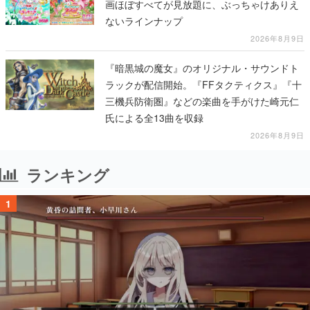
画ほぼすべてが見放題に、ぶっちゃけありえ
ないラインナップ
2026年8月9日
『暗黒城の魔女』のオリジナル・サウンドト
ラックが配信開始。『FFタクティクス』『十
三機兵防衛圏』などの楽曲を手がけた崎元仁
氏による全13曲を収録
2026年8月9日
ランキング
1