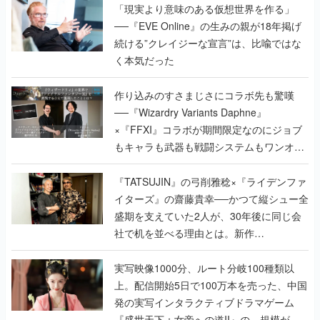
「現実より意味のある仮想世界を作る」
──『EVE Online』の生みの親が18年掲げ
続ける”クレイジーな宣言”は、比喩ではな
く本気だった
作り込みのすさまじさにコラボ先も驚嘆
──『Wizardry Variants Daphne』
×『FFXI』コラボが期間限定なのにジョブ
もキャラも武器も戦闘システムもワンオフ
で作り込まれた理由を両ディレクターに聞
く
『TATSUJIN』の弓削雅稔×『ライデンファ
イターズ』の齋藤貴幸──かつて縦シュー全
盛期を支えていた2人が、30年後に同じ会
社で机を並べる理由とは。新作
『TATSUJIN EXTREME』で初タッグを組
んだレジェンド2人に訊く開発秘話
実写映像1000分、ルート分岐100種類以
上。配信開始5日で100万本を売った、中国
発の実写インタラクティブドラマゲーム
『盛世天下：女帝への道II』の、規模が違