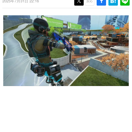
2025年7月31日 22:16
反応
日本のコンテンツ産業やカルチャーに与えた影響を探る企
画です。
日本モバイルゲーム産業史
日本のモバイルゲーム史における主要なトピック・タイト
ルを網羅するほか、開発者へのインタビューや識者による
解説を掲載。約20年の歴史が一望できる決定版！
若ゲのいたり〜ゲームクリエイターの青春〜
『うつヌケ』『ペンと箸』等で知られるマンガ家・田中圭
一先生によるゲーム業界レポートマンガです。
なんでゲームは面白い？
ゲーム開発者・hamatsu氏がゲームの魅力を画面や操作の
具体的な形から解き明かしていく、硬派で骨太な評論連載
です。
ゲームが変えた日本語
「経験値」「裏技」「ラスボス」… ゲームにまつわる言葉
の起源や用法の変遷を、コンピューター文化史研究家・タ
イニーP氏が徹底調査。
カテゴリ
特集記事