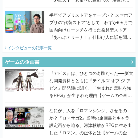
うこだわりをプロデューサーに聞いた
半年でアプリストアをオープン？ スマホア
プリの“代替ストア”として、わずか6ヵ月で
国内向けローンチを行った発見型ストア
『あっぷアリーナ！』仕掛け人に話を聞い
てみた
インタビュー
の記事一覧
ゲームの企画書
『アビス』は、ひとつの奇跡だった──膨大
な開発資料とともに『テイルズ オブ ジ ア
ビス』開発陣に聞く、「生まれた意味を知
るRPG」が生まれた理由【ゲームの企画
書】
なにが、人を「ロマンシング」させるの
か？『ロマサガ2』当時の企画書とキャラ
設定画から迫る、河津秋敏がRPGに生み出
した「ロマン」の正体とは【ゲームの企画