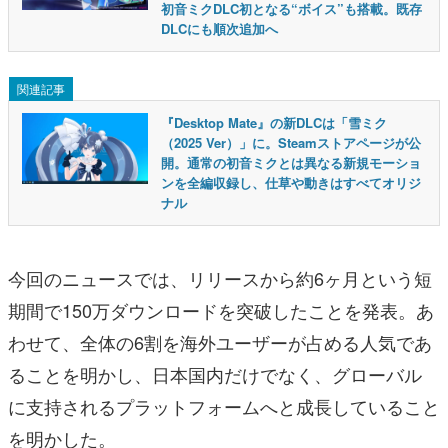
初音ミクDLC初となる“ボイス”も搭載。既存
DLCにも順次追加へ
関連記事
『Desktop Mate』の新DLCは「雪ミク
（2025 Ver）」に。Steamストアページが公
開。通常の初音ミクとは異なる新規モーショ
ンを全編収録し、仕草や動きはすべてオリジ
ナル
今回のニュースでは、リリースから約6ヶ月という短
期間で150万ダウンロードを突破したことを発表。あ
わせて、全体の6割を海外ユーザーが占める人気であ
ることを明かし、日本国内だけでなく、グローバル
に支持されるプラットフォームへと成長していること
を明かした。