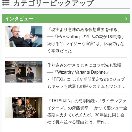
カテゴリーピックアップ
インタビュー
「現実より意味のある仮想世界を作る」
──『EVE Online』の生みの親が18年掲げ
続ける”クレイジーな宣言”は、比喩ではな
く本気だった
作り込みのすさまじさにコラボ先も驚嘆
──『Wizardry Variants Daphne』
×『FFXI』コラボが期間限定なのにジョブ
もキャラも武器も戦闘システムもワンオフ
で作り込まれた理由を両ディレクターに聞
く
『TATSUJIN』の弓削雅稔×『ライデンファ
イターズ』の齋藤貴幸──かつて縦シュー全
盛期を支えていた2人が、30年後に同じ会
社で机を並べる理由とは。新作
『TATSUJIN EXTREME』で初タッグを組