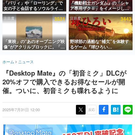
「パリィ」や「ローリング」で
『機動戦士ガンダム』の「シャ
女の子と会話するソウルライク
ア専用ザクⅡ」をイメージした
インタビュー
恋愛ゲーム『小早川さんはソウ
散水ホースリールが予約開始。
注目度
3531
注目度
3443
ルライク』無料公開。返事に失
本体にはシャアのパーソナルマ
連載・特集一覧
敗すると「YOU DIED」
ークやジオン公国軍のエンブレ
ム、型式番号などを配置
殿堂入り記事
SNS拡散数が数千以上！ ページビュー数万以上！ などな
「東映」の“あのオープニング映
野球部の過酷な“補欠”を体験す
ど。多くの人々に読まれた、電ファミ渾身の“殿堂入り”記
像”がアクリルブロックに。「東
るゲーム『球ひろい
事をまとめました。
映ヒストリカル グッズコレクシ
Simulator』が「1件」のウィッ
ョン」が8月下旬より発売
シュリストをもとにチェコ語に
ゲームの企画書
ホーム
ニュース
対応しSNSで話題に。『キング
名作ゲームクリエイターの方々に製作時のエピソードをお
聞きし、ヒットする企画（ゲーム）とは何か？を探ってい
ダム・カム』開発元やチェコの
『Desktop Mate』の「初音ミク」DLCが
きます。
プロ野球選手から称賛の声
20%オフで購入できるお得なセールが開
赫本
この物語を解いてはいけない。『赫本』は、〈試験問題〉
催。ついに、初音ミクも喋れるように
の形をした短編ホラー小説集です。
新世代に訊く
2025年7月31日 12:00
反応
これからのデジタルゲーム市場を担う若きクリエイター達
の姿を追い、彼らのルーツと情熱を探っていきます。
ゲーム世代の作家たち
ゲームに多大な影響を受けた作家さんに取材し、ゲームが