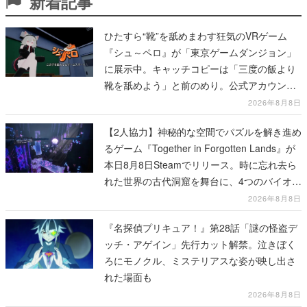
新着記事
ひたすら“靴”を舐めまわす狂気のVRゲーム
『シュ～ペロ』が「東京ゲームダンジョン」
に展示中。キャッチコピーは「三度の飯より
靴を舐めよう」と前のめり。公式アカウント
も開設され、2026年リリースに向けて開発中
2026年8月8日
【2人協力】神秘的な空間でパズルを解き進め
るゲーム『Together in Forgotten Lands』が
本日8月8日Steamでリリース。時に忘れ去ら
れた世界の古代洞窟を舞台に、4つのバイオー
ムを探索しながら脱出を目指す
2026年8月8日
『名探偵プリキュア！』第28話「謎の怪盗デ
ッチ・アゲイン」先行カット解禁。泣きぼく
ろにモノクル、ミステリアスな姿が映し出さ
れた場面も
2026年8月8日