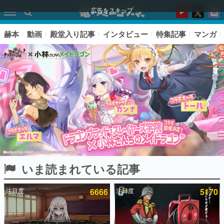
広告をスキップ
赫本
動画
殿堂入り記事
インタビュー
特集記事
マンガ
いま読まれている記事
ピックアップ
注目度
6666
注目度
5170
電ファミのいま読まれている記事ランキング
アプリセール情報