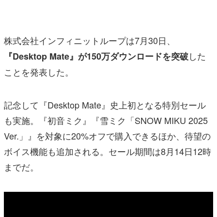
マンガ
女性向け
株式会社インフィニットループは7月30日、
アプリレビュー
した
『Desktop Mate』が150万ダウンロードを突破
ことを発表した。
その他
電ファミニコゲーマーとは？
記念して『Desktop Mate』史上初となる特別セール
運営：株式会社マレ
も実施。『初音ミク』『雪ミク「SNOW MIKU 2025
Ver.」』を対象に20%オフで購入できるほか、待望の
ボイス機能も追加される。セール期間は8月14日12時
までだ。