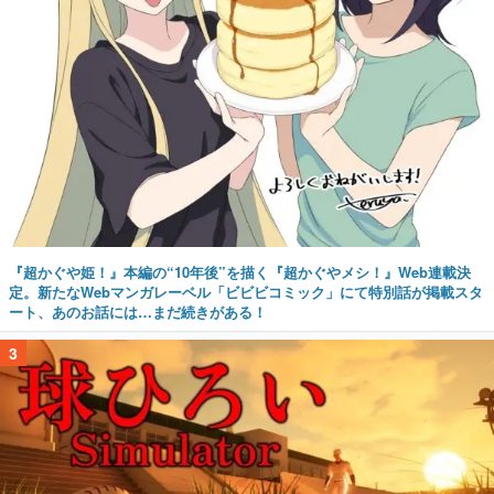
『超かぐや姫！』本編の“10年後”を描く『超かぐやメシ！』Web連載決
定。新たなWebマンガレーベル「ビビビコミック」にて特別話が掲載スタ
ート、あのお話には…まだ続きがある！
3