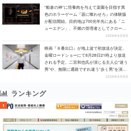
“船倉の神”に培養肉を与えて楽園を目指す異
色のホラーゲーム『器に喰わせろ』の体験版
が配信開始。目的地は700光年先にある「ニ
ューエデン」、不燃の管理者としてクローン
人間を増やし、加工して神に捧げる
2026年8月8日
映画『８番出口』が地上波で初放送が決定。
金曜ロードショーにて8月28日21時より放送
される予定。二宮和也氏が演じる主人公“迷う
男”や、無限に通路ですれ違う“歩く男”を演じ
る河内大和氏の迫真の演技は必見
2026年8月8日
ランキング
1