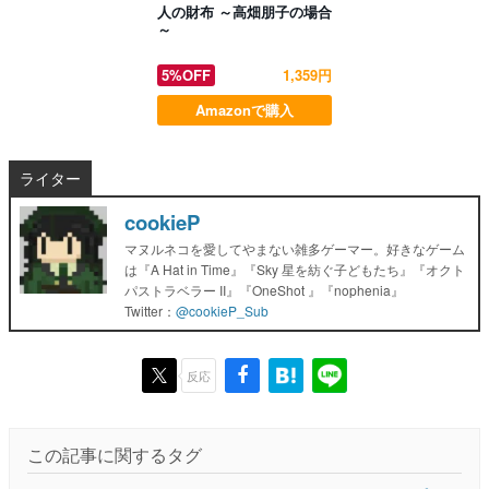
人の財布 ～高畑朋子の場合
～
5%OFF
1,359円
Amazonで購入
ライター
cookieP
マヌルネコを愛してやまない雑多ゲーマー。好きなゲーム
は『A Hat in Time』『Sky 星を紡ぐ子どもたち』『オクト
パストラベラー II』『OneShot 』『nophenia』
Twitter：
@cookieP_Sub
反応
この記事に関するタグ