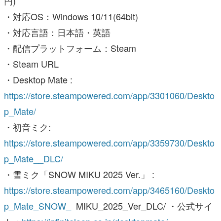
円)
・対応OS：Windows 10/11(64bit)
・対応言語：日本語・英語
・配信プラットフォーム：Steam
・Steam URL
・Desktop Mate :
https://store.steampowered.com/app/3301060/Deskto
p_Mate/
・初音ミク:
https://store.steampowered.com/app/3359730/Deskto
p_Mate__DLC/
・雪ミク「SNOW MIKU 2025 Ver.」 :
https://store.steampowered.com/app/3465160/Deskto
p_Mate_SNOW_
MIKU_2025_Ver_DLC/ ・公式サイ