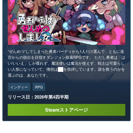
“ぜんめつ”してしまった勇者パーティから1人だけ選んで、ともに迷
宮からの脱出を目指すダンジョン探索RPGです。 ただし勇者は「は
い/いいえ」しか喋れず、魔法使いは魔法が使えず、戦士は可愛らし
い人形になっていて、僧侶は██を崇拝しています。誰を救うのかを
選ぶのは、あなたです。
インディー
RPG
リリース日：2026年第4四半期
Steamストアページ