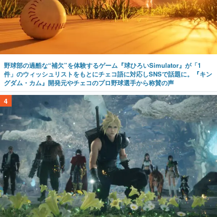
野球部の過酷な“補欠”を体験するゲーム『球ひろいSimulator』が「1
件」のウィッシュリストをもとにチェコ語に対応しSNSで話題に。『キン
グダム・カム』開発元やチェコのプロ野球選手から称賛の声
4